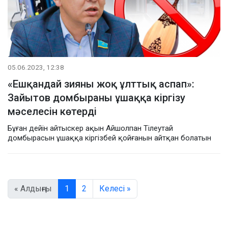
05.06.2023, 12:38
«Ешқандай зияны жоқ ұлттық аспап»:
Зайытов домбыраны ұшаққа кіргізу
мәселесін көтерді
Бұған дейін айтыскер ақын Айшолпан Тілеутай
домбырасын ұшаққа кіргізбей қойғанын айтқан болатын
« Алдыңғы
1
2
Келесі »