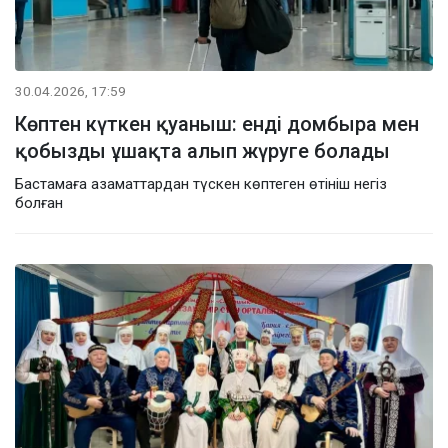
30.04.2026, 17:59
Көптен күткен қуаныш: енді домбыра мен
қобызды ұшақта алып жүруге болады
Бастамаға азаматтардан түскен көптеген өтініш негіз
болған