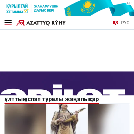
ҚАЗ
РУС
ұлттық аспап туралы жаңалықтар