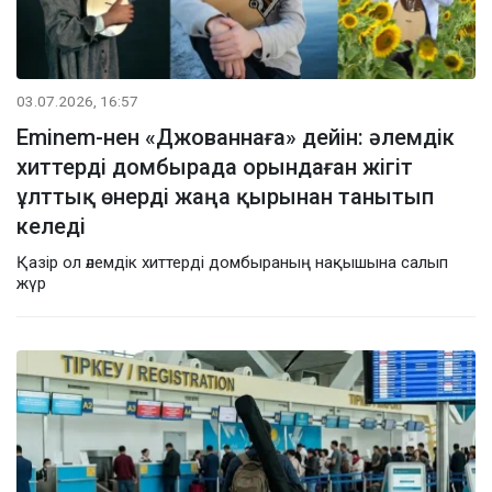
03.07.2026, 16:57
Eminem-нен «Джованнаға» дейін: әлемдік
хиттерді домбырада орындаған жігіт
ұлттық өнерді жаңа қырынан танытып
келеді
Қазір ол әлемдік хиттерді домбыраның нақышына салып
жүр