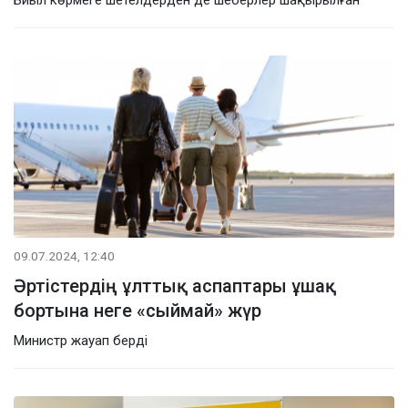
09.07.2024, 12:40
Әртістердің ұлттық аспаптары ұшақ
бортына неге «сыймай» жүр
Министр жауап берді