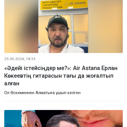
25.06.2024, 18:33
«Әдейі істейсіңдер ме?»: Air Astana Ерлан
Көкеевтің гитарасын тағы да жоғалтып
алған
Ол Өскеменнен Алматыға ұшып келген