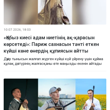
10.07.2026, 18:03
«Қобыз киесі адам ниетінің ақ-қарасын
көрсетеді»: Париж сахнасын тәнті еткен
күйші көне өнердің құпиясын айтты
Дәуір тынысын жалғап жүрген күйші күй үйрену үшін құйма
құлақ дәстүрінің жалғасқаны өте маңызды екенін айтады