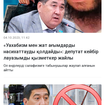
04.10.2023, 11:42
«Уахабизм мен жат ағымдарды
насихаттауды қолдайды»: депутат кейбір
лауазымды қызметкер жайлы
Ол өңірлерді салафизмге табынушылар жаулап алғанын
айтты