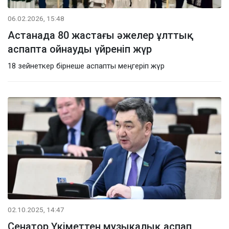
06.02.2026, 15:48
Астанада 80 жастағы әжелер ұлттық
аспапта ойнауды үйреніп жүр
18 зейнеткер бірнеше аспапты меңгеріп жүр
02.10.2025, 14:47
Сенатор Үкіметтен музыкалық аспап