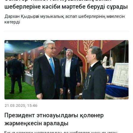
шеберлеріне кәсіби мәртебе беруді сұрады
Дархан Қыдырәлі музыкалық аспап шеберлерінің мәселесін
көтерді
21.03.2025, 15:46
Президент этноауылдағы қолөнер
жәрмеңкесін аралады
Биыл көрмеге шетелдерден де шеберлер шақырылған