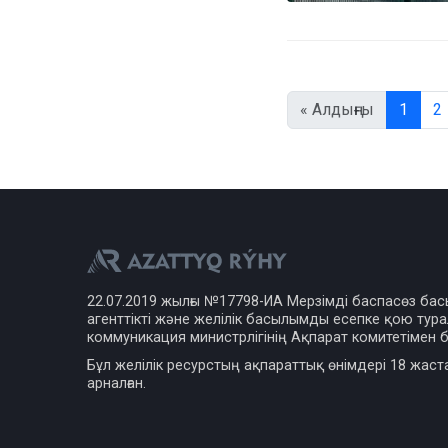
« Алдыңғы
1
2
22.07.2019 жылғы №17798-ИА Мерзімді баспасөз ба
агенттікті және желілік басылымды есепке қою турал
коммуникация министрлігінің Ақпарат комитетімен б
Бұл желілік ресурстың ақпараттық өнімдері 18 жаст
арналған.