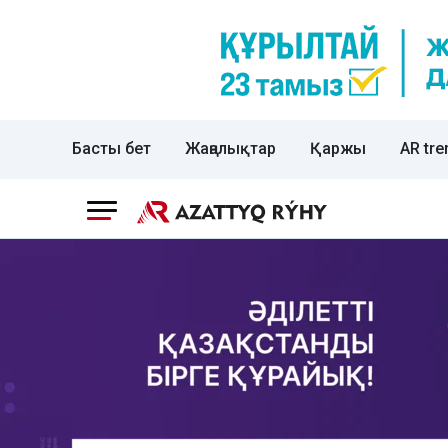
Басты бет
Жаңалықтар
Қаржы
AR tre