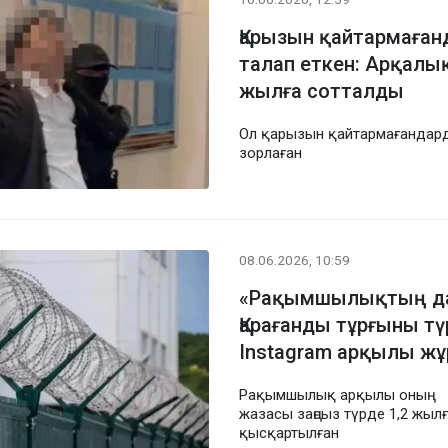
Қарызын қайтармаған
талап еткен: Арқалы
жылға сотталды
Ол қарызын қайтармағандар
зорлаған
08.06.2026, 10:59
«Рақымшылықтың да 
Қарағанды тұрғыны т
Instagram арқылы жұ
Рақымшылық арқылы оның
жазасы заңсыз түрде 1,2 жыл
қысқартылған