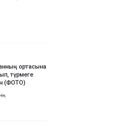
нанның ортасына
ып, түрмеге
ан (ФОТО)
ің