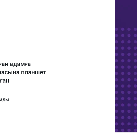
ған адамға
расына планшет
ған
жады