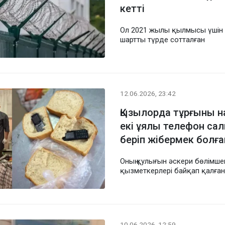
кетті
Ол 2021 жылы қылмысы үшін
шартты түрде сотталған
12.06.2026, 23:42
Қызылорда тұрғыны 
екі ұялы телефон сал
беріп жібермек болғ
Оның қулығын әскери бөлімшен
қызметкерлері байқап қалған
10.06.2026, 12:59