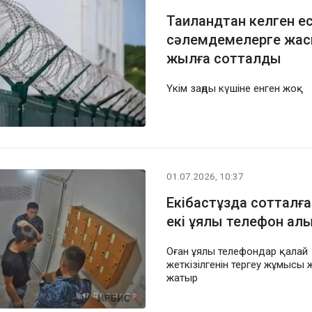
Таиландтан келген ес
сәлемдемелерге жас
жылға сотталды
Үкім заңды күшіне енген жоқ
01.07.2026, 10:37
Екібастұзда сотталғ
екі ұялы телефон алы
Оған ұялы телефондар қалай
жеткізілгенін тергеу жұмысы 
жатыр