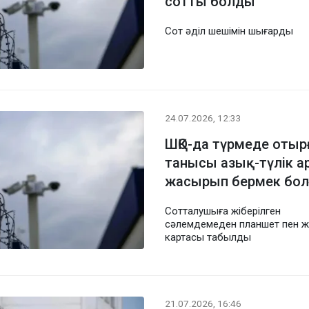
сотты болды
Сот әділ шешімін шығарды
24.07.2026, 12:33
ШҚО-да түрмеде отыр
танысы азық-түлік а
жасырып бермек бол
Сотталушыға жіберілген
сәлемдемеден планшет пен 
картасы табылды
21.07.2026, 16:46