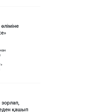
өліміне
ке»
нан
ы
т»
і
зорлап,
меден қашып