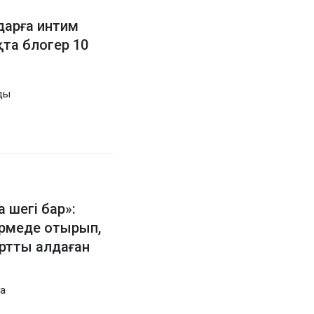
дарға интим
қта блогер 10
ды
шегі бар»:
үрмеде отырып,
ртты алдаған
ға