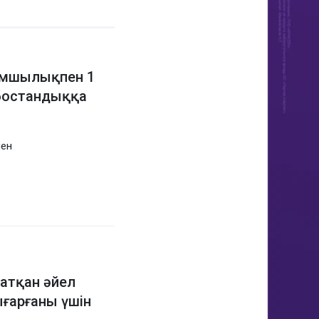
қымшылықпен 1
 бостандыққа
нен
жатқан әйел
ғарғаны үшін