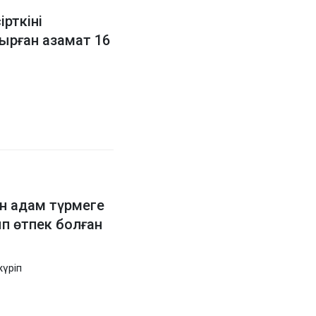
ірткіні
ырған азамат 16
ан адам түрмеге
п өтпек болған
жүріп