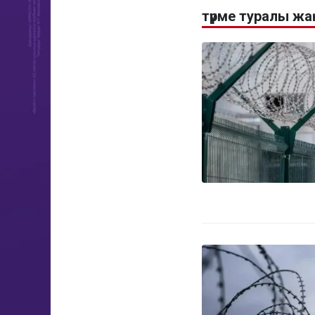
түрме туралы ж