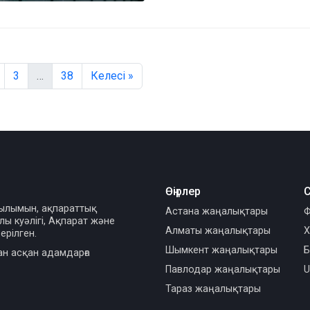
3
…
38
Келесі »
Өңірлер
С
сылымын, ақпараттық
Астана жаңалықтары
Ф
ы куәлігі, Ақпарат және
Алматы жаңалықтары
Х
ерілген.
Шымкент жаңалықтары
Б
ан асқан адамдарға
Павлодар жаңалықтары
U
Тараз жаңалықтары