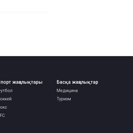
порт жаңалықтары
Басқа жаңалықтар
утбол
Медицина
оккей
Туризм
окс
FC