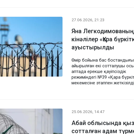
27.06.2026, 21:23
Яна Легкодимованың 
кінәлілер «Қара бүркіт
ауыстырылды
Өмір бойына бас бостандығы
айырылған екі сотталушы ос
аптада ерекше қауіпсіздік
режиміндегі №39 «Қара бүркі
мекемесіне этаппен жеткізілд
25.06.2026, 14:47
Абай облысында қыз 
сотталған адам түр