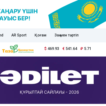
nd
AR Sport
Қоғам
Заң мен тәртіп
$
469.93
€
541.64
₽
5.71