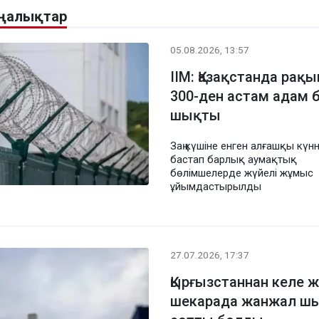
аңалықтар
05.08.2026, 13:57
ІІМ: Қазақстанда ра
300-ден астам адам
шықты
Заң күшіне енген алғашқы күн
бастап барлық аумақтық
бөлімшелерде жүйелі жұмыс
ұйымдастырылды
27.07.2026, 17:37
Қырғызстаннан келе 
шекарада жанжал шы