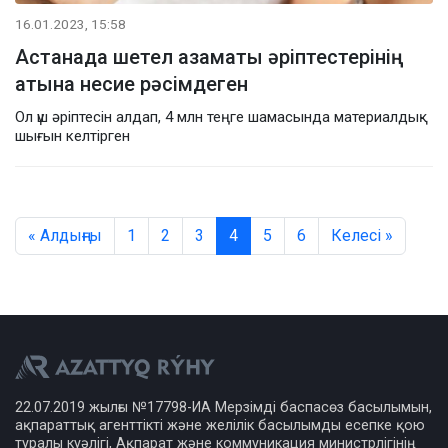
16.01.2023, 15:58
Астанада шетел азаматы әріптестерінің
атына несие рәсімдеген
Ол үш әріптесін алдап, 4 млн теңге шамасында материалдық
шығын келтірген
« Алдыңғы
1
2
3
4
5
6
Келесі »
22.07.2019 жылғы №17798-ИА Мерзімді баспасөз басылымын,
ақпараттық агенттікті және желілік басылымды есепке қою
туралы куәлігі, Ақпарат және коммуникация министрлігінің