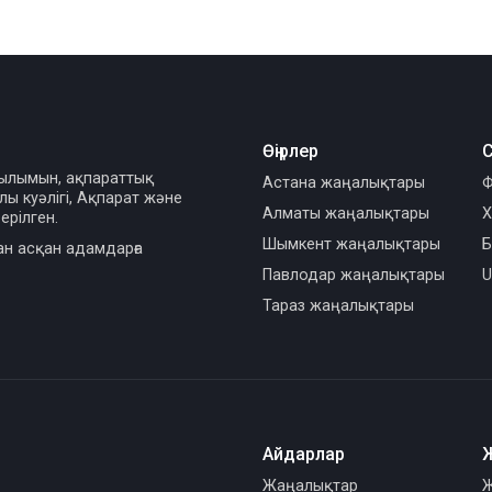
Өңірлер
С
сылымын, ақпараттық
Астана жаңалықтары
Ф
ы куәлігі, Ақпарат және
Алматы жаңалықтары
Х
ерілген.
Шымкент жаңалықтары
Б
ан асқан адамдарға
Павлодар жаңалықтары
U
Тараз жаңалықтары
Айдарлар
Жаңалықтар
Ж