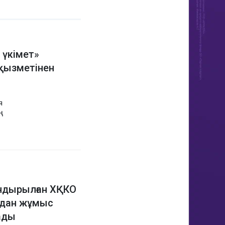
 үкімет»
қызметінен
я
ң
ндырылған ХҚКО
рдан жұмыс
ады