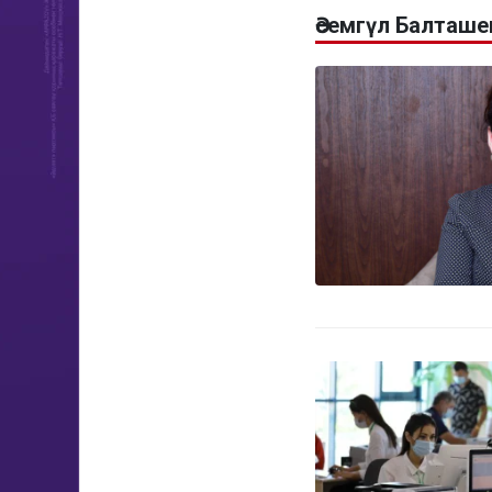
Әсемгүл Балташ