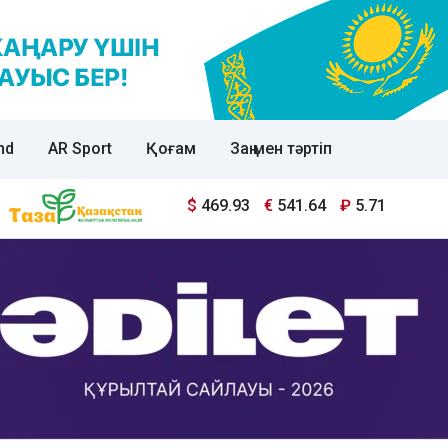
nd
AR Sport
Қоғам
Заң мен тәртіп
$
469.93
€
541.64
₽
5.71