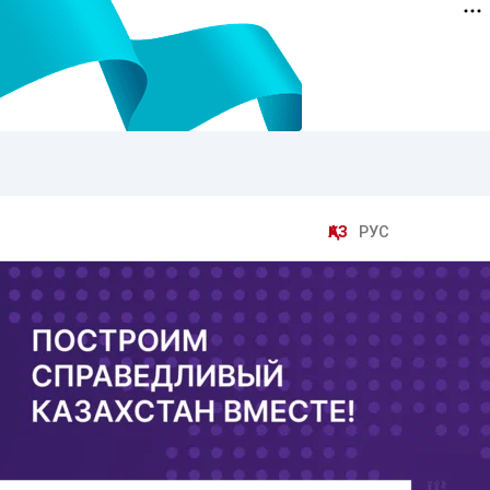
ҚАЗ
РУС