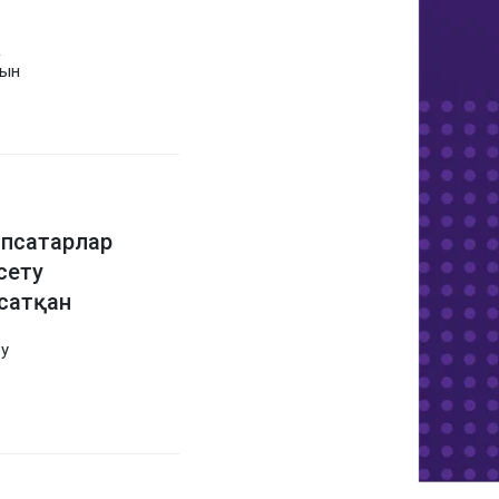
к
тын
ыпсатарлар
сету
 сатқан
еу