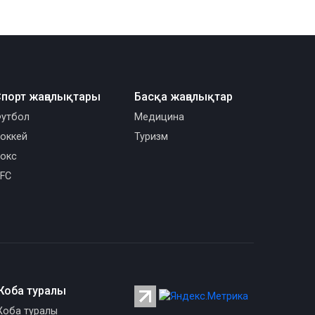
порт жаңалықтары
Басқа жаңалықтар
утбол
Медицина
оккей
Туризм
окс
FC
Жоба туралы
оба туралы