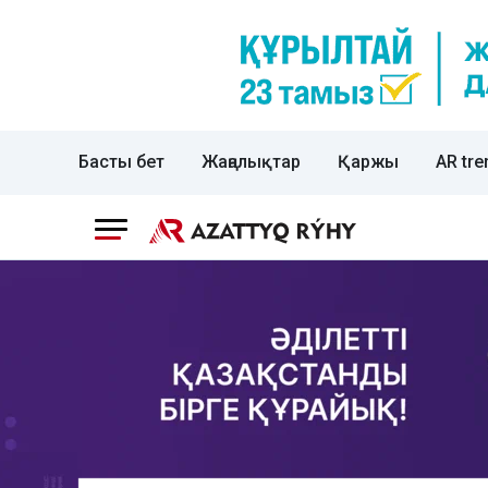
Басты бет
Жаңалықтар
Қаржы
AR tre