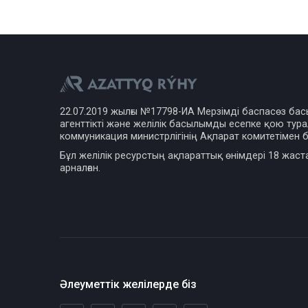
22.07.2019 жылғы №17798-ИА Мерзімді баспасөз ба
агенттікті және желілік басылымды есепке қою турал
коммуникация министрлігінің Ақпарат комитетімен б
Бұл желілік ресурстың ақпараттық өнімдері 18 жаст
арналған.
Әлеуметтік желілерде біз