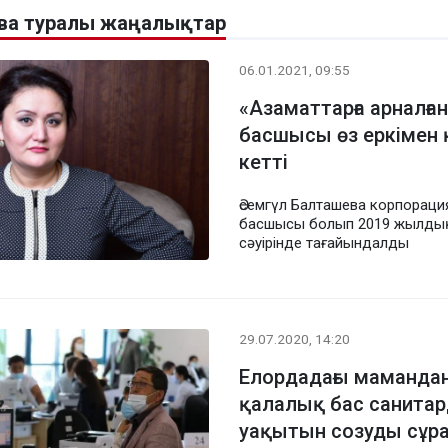
ева туралы жаңалықтар
06.01.2021, 09:55
«Азаматтарға арналған
басшысы өз еркімен 
кетті
Әсемгүл Балташева корпораци
басшысы болып 2019 жылды
сәуірінде тағайындалды
29.07.2020, 14:20
Елордадағы маманда
қалалық бас санита
уақытын созуды сұр