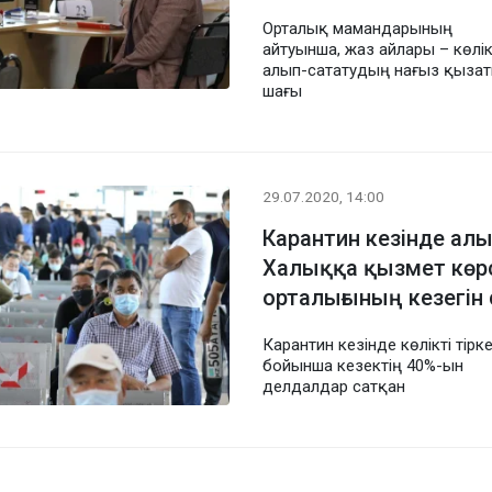
Орталық мамандарының
айтуынша, жаз айлары – көлі
алып-сататудың нағыз қыза
шағы
29.07.2020, 14:00
Карантин кезінде ал
Халыққа қызмет көр
орталығының кезегін
Карантин кезінде көлікті тірк
бойынша кезектің 40%-ын
делдалдар сатқан