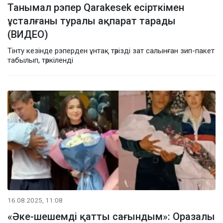
Танымал рэпер Qarakesek есірткімен
ұсталғаны туралы ақпарат тарады
(ВИДЕО)
Тінту кезінде рэперден ұнтақ тәрізді зат салынған зип-пакет
табылып, тәркіленді
16.08.2025, 11:08
«Әке-шешемді қатты сағындым»: Оразалы