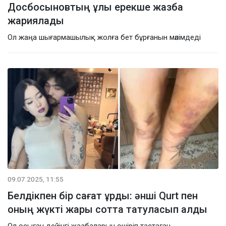
Досбосыновтың ұлы ерекше жазба
жариялады
Ол жаңа шығармашылық жолға бет бұрғанын мәлімдеді
09.07.2025, 11:55
Белдікпен бір сағат ұрды: әнші Qurt пен
оның жүкті жары сотта татуласып алды
Ол осыған дейінгі жазбаларын өшіріп тастаған