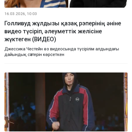
16.03.2026, 10:03
Голливуд жұлдызы қазақ рэперінің әніне
видео түсіріп, әлеуметтік желісіне
жүктеген (ВИДЕО)
Джессика Честейн өз видеосында түсірілім алдындағы
дайындық сәттерін көрсеткен