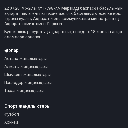
22.07.2019 жылғы №17798-ИА Мерзімді баспасөз басылымын,
ақпараттық агенттікті және желілік басылымды есепке қою
туралы куәлігі, Ақпарат және коммуникация министрлігінің
Ақпарат комитетімен берілген.
Бұл желілік ресурстың ақпараттық өнімдері 18 жастан асқан
адамдарға арналған.
Өңірлер
Астана жаңалықтары
Алматы жаңалықтары
Шымкент жаңалықтары
Павлодар жаңалықтары
Тараз жаңалықтары
Спорт жаңалықтары
Футбол
Хоккей