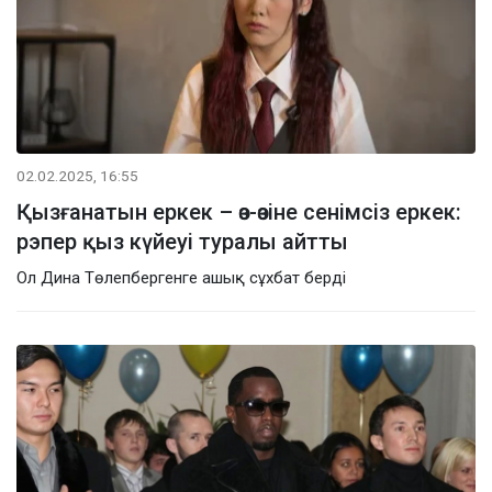
02.02.2025, 16:55
Қызғанатын еркек – өз-өзіне сенімсіз еркек:
рэпер қыз күйеуі туралы айтты
Ол Дина Төлепбергенге ашық сұхбат берді