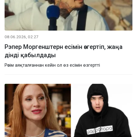
08.06.2026, 02:27
Рэпер Моргенштерн есімін өзгертіп, жаңа
дінді қабылдады
Рәсім аяқталғаннан кейін ол өз есімін өзгертті