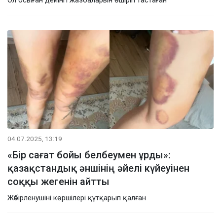
04.07.2025, 13:19
«Бір сағат бойы белбеумен ұрды»:
қазақстандық әншінің әйелі күйеуінен
соққы жегенін айтты
Жәбірленушіні көршілері құтқарып қалған