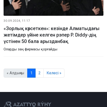
30.09.2024, 11:17
«Зорлық көрсеткен»: кезінде Алматыдағы
жетімдер үйіне келген рэпер P. Diddy-дің
үстінен 50 бала арызданбақ
Оларды заң фирмасы қорғайды
« Алдыңғы
1
2
Келесі »