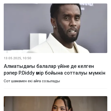
13.05.2025, 10:50
Алматыдағы балалар үйіне де келген
рэпер P.Diddy өмір бойына сотталуы мүмкін
Сот шамамен екі айға созылады