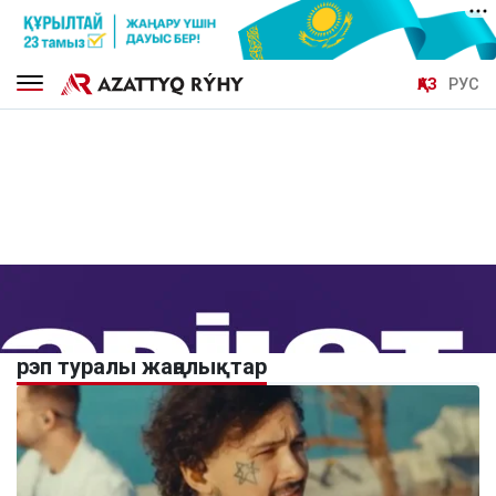
ҚАЗ
РУС
рэп туралы жаңалықтар