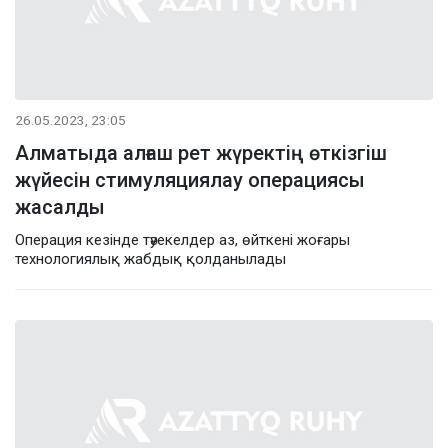
26.05.2023, 23:05
Алматыда алғаш рет жүректің өткізгіш
жүйесін стимуляциялау операциясы
жасалды
Операция кезінде тәуекелдер аз, өйткені жоғары
технологиялық жабдық қолданылады