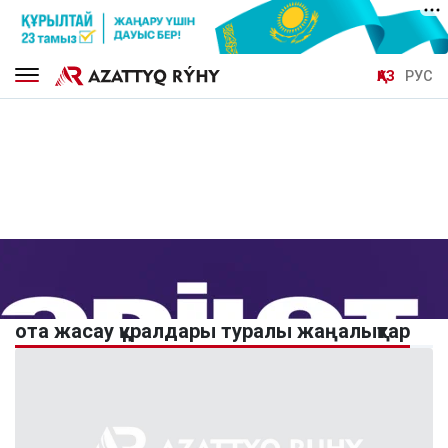
ҚАЗ
РУС
ота жасау құралдары туралы жаңалықтар