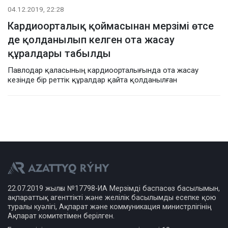
04.12.2019, 22:28
Кардиоорталық қоймасынан мерзімі өтсе
де қолданылып келген ота жасау
құралдары табылды
Павлодар қаласының кардиоорталығында ота жасау
кезінде бір реттік құралдар қайта қолданылған
22.07.2019 жылғы №17798-ИА Мерзімді баспасөз басылымын,
ақпараттық агенттікті және желілік басылымды есепке қою
туралы куәлігі, Ақпарат және коммуникация министрлігінің
Ақпарат комитетімен берілген.