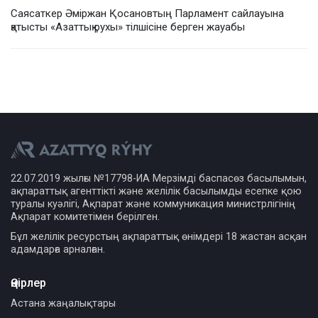
Саясаткер Әміржан Қосановтың Парламент сайлауына
қатысты «Азаттық рухы» тілшісіне берген жауабы
22.07.2019 жылғы №17798-ИА Мерзімді баспасөз басылымын,
ақпараттық агенттікті және желілік басылымды есепке қою
туралы куәлігі, Ақпарат және коммуникация министрлігінің
Ақпарат комитетімен берілген.
Бұл желілік ресурстың ақпараттық өнімдері 18 жастан асқан
адамдарға арналған.
Өңірлер
Астана жаңалықтары