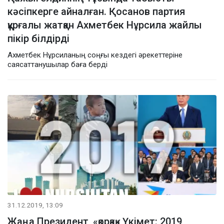
кәсіпкерге айналған. Қосанов партия
құрғалы жатқан Ахметбек Нұрсила жайлы
пікір білдірді
Ахметбек Нұрсиланың соңғы кездегі әрекеттеріне
саясаттанушылар баға берді
31.12.2019, 13:09
Жаңа Президент, «қорқақ» Үкімет: 2019