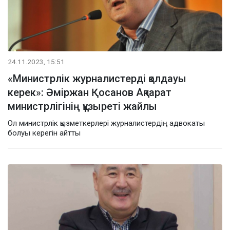
24.11.2023, 15:51
«Министрлік журналистерді қолдауы
керек»: Әміржан Қосанов Ақпарат
министрлігінің құзыреті жайлы
Ол министрлік қызметкерлері журналистердің адвокаты
болуы керегін айтты