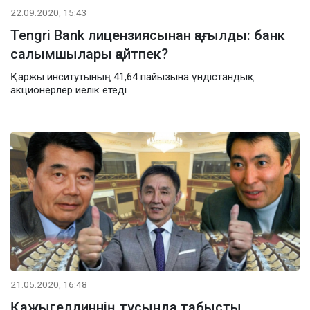
22.09.2020, 15:43
Tengri Bank лицензиясынан қағылды: банк
салымшылары қайтпек?
Қаржы инситутының 41,64 пайызына үндістандық
акционерлер иелік етеді
21.05.2020, 16:48
Қажыгелдиннің тұсында табысты