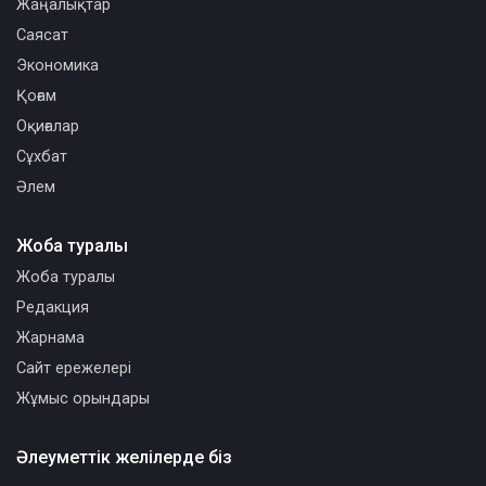
Жаңалықтар
Саясат
Экономика
Қоғам
Оқиғалар
Сұхбат
Әлем
Жоба туралы
Жоба туралы
Редакция
Жарнама
Сайт ережелері
Жұмыс орындары
Әлеуметтік желілерде біз