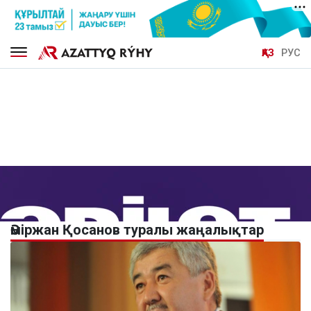
ҚАЗ
РУС
Әміржан Қосанов туралы жаңалықтар