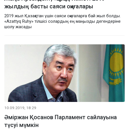
жылдың басты саяси оқиғалары
2019 жыл Қазақстан үшін саяси оқиғаларға бай жыл болды.
«Azattyq Ruhy» тілшісі солардың ең маңызды дегендеріне
шолу жасады
10.09.2019, 18:29
Әміржан Қосанов Парламент сайлауына
түсуі мүмкін