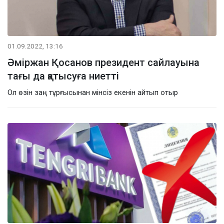
01.09.2022, 13:16
Әміржан Қосанов президент сайлауына
тағы да қатысуға ниетті
Ол өзін заң тұрғысынан мінсіз екенін айтып отыр