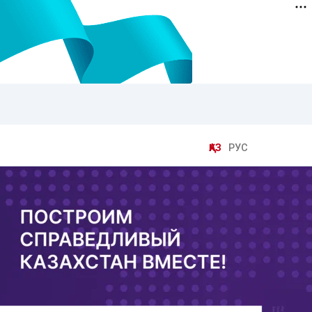
ҚАЗ
РУС