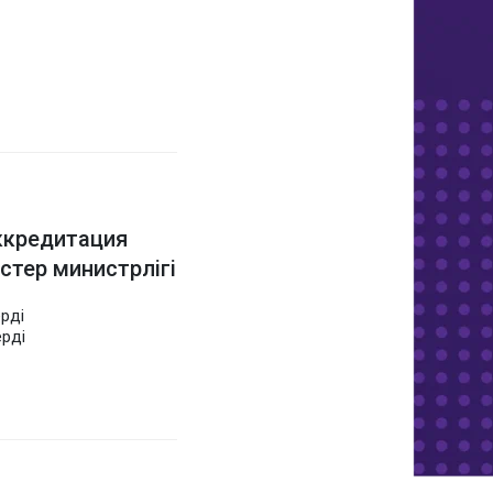
аккредитация
стер министрлігі
рді
ерді