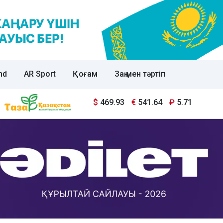
nd
AR Sport
Қоғам
Заң мен тәртіп
$
469.93
€
541.64
₽
5.71