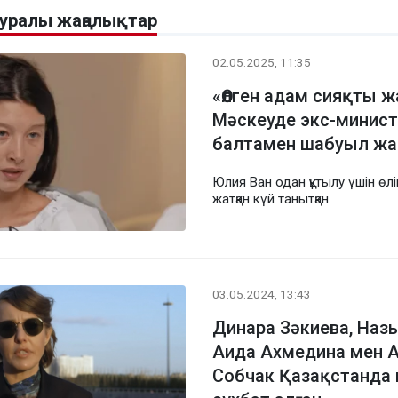
туралы жаңалықтар
02.05.2025, 11:35
«Өлген адам сияқты 
Мәскеуде экс-минист
балтамен шабуыл жа
Юлия Ван одан құтылу үшін өлі
жатқан күй танытқан
03.05.2024, 13:43
Динара Зәкиева, Наз
Аида Ахмедина мен А
Собчак Қазақстанда 