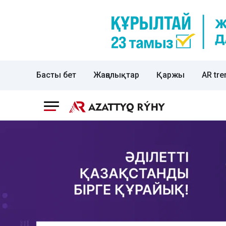
Басты бет
Жаңалықтар
Қаржы
AR tre