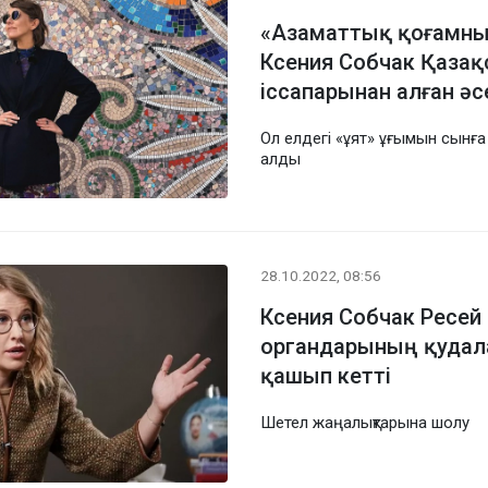
«Азаматтық қоғамның
Ксения Собчак Қазақ
іссапарынан алған әсе
Ол елдегі «ұят» ұғымын сынға
алды
28.10.2022, 08:56
Ксения Собчак Ресей
органдарының қудал
қашып кетті
Шетел жаңалықтарына шолу