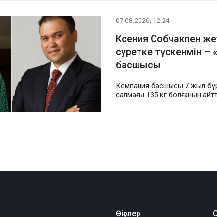
07.08.2020, 12:24
Ксения Собчакпен же
суретке түскенмін –
басшысы
Компания басшысы 7 жыл бұ
салмағы 135 кг болғанын айт
Өңірлер
С