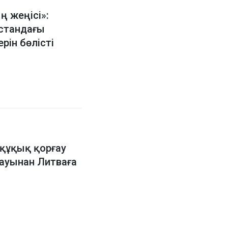
 жеңісі»:
стандағы
рін бөлісті
 құқық қорғау
ауынан Литваға