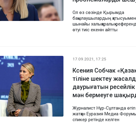
Ол өз сөзінде Қырымда
бақылаушылардың қатысуымен
шынайы халықаралық референ
өтуі тиіс екенін айтты
17.09.2021, 17:25
Ксения Собчак «Қаза
тіліне шектеу жасал
даурығатын ресейлік
мән бермеуге шақыр
Журналист Нұр-Сұлтанда өтіп
жатқан Еуразия Медиа Форум
спикер ретінде келген