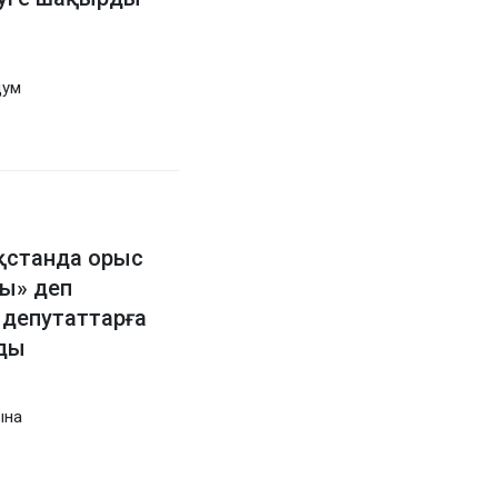
дум
қстанда орыс
ды» деп
 депутаттарға
ды
ына