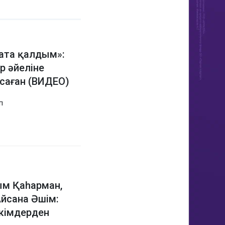
жата қалдым»:
р әйеліне
саған (ВИДЕО)
п
ым Қаһарман,
йсана Әшім:
кімдерден