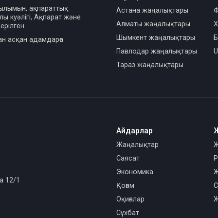
сылымын, ақпараттық
Астана жаңалықтары
Ф
ы куәлігі, Ақпарат және
Алматы жаңалықтары
Х
ерілген.
Шымкент жаңалықтары
Б
ан асқан адамдарға
Павлодар жаңалықтары
U
Тараз жаңалықтары
Айдарлар
Жаңалықтар
Ж
Саясат
Р
Экономика
Ж
а 12/1
Қоғам
С
Оқиғалар
Ж
Сұхбат