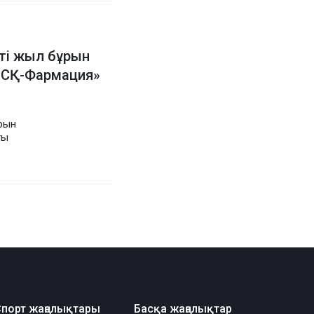
ті жыл бұрын
 «СҚ-Фармация»
рын
ты
порт жаңалықтары
Басқа жаңалықтар