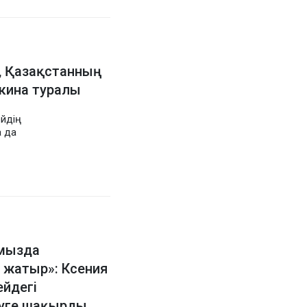
с, Қазақстанның
акина туралы
ейдің
а да
ымызда
 жатыр»: Ксения
йдегі
уге шақырды