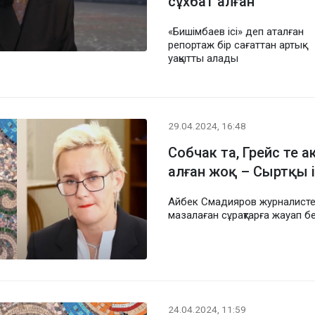
сұхбат алған
«Бишімбаев ісі» деп аталған
репортаж бір сағаттан артық
уақытты алады
29.04.2024, 16:48
Собчак та, Грейс те 
алған жоқ – Сыртқы і
Айбек Смадияров журналисте
мазалаған сұрақтарға жауап б
24.04.2024, 11:59