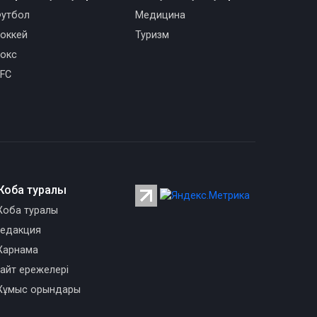
утбол
Медицина
оккей
Туризм
окс
FC
Жоба туралы
оба туралы
едакция
арнама
айт ережелері
ұмыс орындары