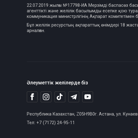
22.07.2019 жылғы №17798-ИА Мерзімді баспасөз ба
агенттікті және желілік басылымды есепке қою турал
коммуникация министрлігінің Ақпарат комитетімен б
Бұл желілік ресурстың ақпараттық өнімдері 18 жаст
арналған.
Әлеуметтік желілерде біз
Республика Казахстан, Z05H9B0г. Астана, ул. Кунаев
Тел: +7 (7172) 24-95-11