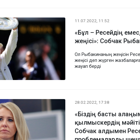
11.07.2022, 11:52
«Бұл – Ресейдің еме
жеңісі»: Собчак Рыб
Ол Рыбакинаның жеңісін Рес
жеңісі деп жүрген жазбаларғ
жауап берді
28.02.2022, 17:38
«Біздің басты алаң
қылмыскердің мәйіті
Собчак алдымен Ресе
проблемаларды шеш