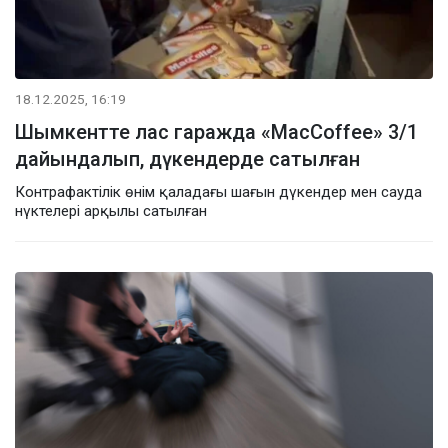
18.12.2025, 16:19
Шымкентте лас гаражда «MacCoffee» 3/1
дайындалып, дүкендерде сатылған
Контрафактілік өнім қаладағы шағын дүкендер мен сауда
нүктелері арқылы сатылған