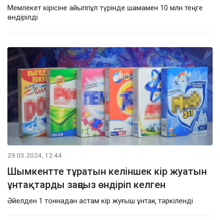
Мемлекет кірісіне айыппұл түрінде шамамен 10 млн теңге
өндірілді
29.03.2024, 12:44
Шымкентте тұратын келіншек кір жуатын
ұнтақтарды заңсыз өндіріп келген
Әйелден 1 тоннадан астам кір жуғыш ұнтақ тәркіленді