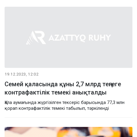
19.12.2023, 12:02
Семей қаласында құны 2,7 млрд теңгеге
контрафактілік темекі анықталды
Қала аумағында жүргізілген тексеріс барысында 77,3 млн
қорап контрафактілік темекі табылып, тәркіленді