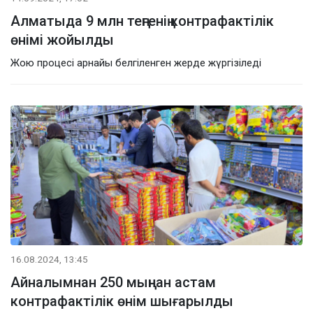
Алматыда 9 млн теңгенің контрафактілік
өнімі жойылды
Жою процесі арнайы белгіленген жерде жүргізіледі
16.08.2024, 13:45
Айналымнан 250 мыңнан астам
контрафактілік өнім шығарылды