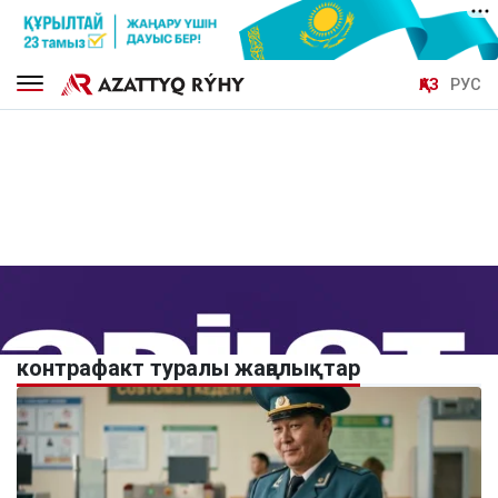
ҚАЗ
РУС
контрафакт туралы жаңалықтар