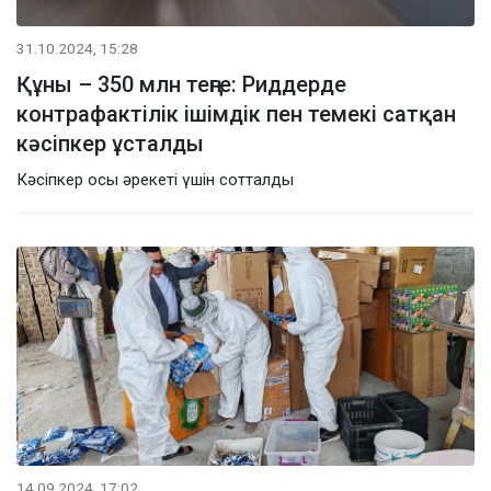
31.10.2024, 15:28
Құны – 350 млн теңге: Риддерде
контрафактілік ішімдік пен темекі сатқан
кәсіпкер ұсталды
Кәсіпкер осы әрекеті үшін сотталды
14.09.2024, 17:02