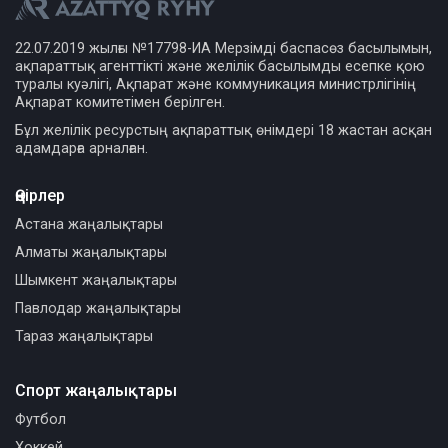
22.07.2019 жылғы №17798-ИА Мерзімді баспасөз басылымын,
ақпараттық агенттікті және желілік басылымды есепке қою
туралы куәлігі, Ақпарат және коммуникация министрлігінің
Ақпарат комитетімен берілген.
Бұл желілік ресурстың ақпараттық өнімдері 18 жастан асқан
адамдарға арналған.
Өңірлер
Астана жаңалықтары
Алматы жаңалықтары
Шымкент жаңалықтары
Павлодар жаңалықтары
Тараз жаңалықтары
Спорт жаңалықтары
Футбол
Хоккей