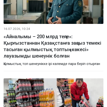
16.07.2026, 10:24
«Айналымы – 200 млрд теңге»:
Қырғызстаннан Қазақстанға заңсыз темекі
тасыған қылмыстық топтың «көкесі»
лауазымды шенеунік болған
Қылмыстық топ шенеунікке ірі көлемде пара беріп отырған