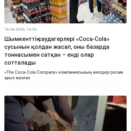
16.04.2026, 14:55
Шымкенттің саудагерлері «Coca-Cola»
сусынын қолдан жасап, оны базарда
тоннасымен сатқан – енді олар
сотталады
«The Coca-Cola Company» компаниясының өкілдері ресми
арыз жазған