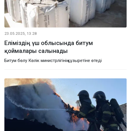
23.05.2025, 13:28
Еліміздің үш облысында битум
қоймалары салынады
Битум бөлу Көлік министрлігінің құзыретіне өтеді