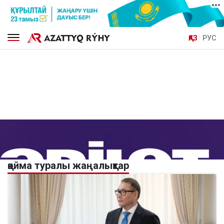
ҚАЗ
РУС
қойма туралы жаңалықтар