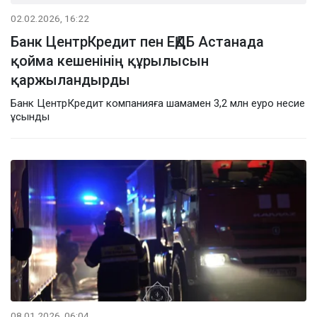
02.02.2026, 16:22
Банк ЦентрКредит пен ЕҚДБ Астанада
қойма кешенінің құрылысын
қаржыландырды
Банк ЦентрКредит компанияға шамамен 3,2 млн еуро несие
ұсынды
08.01.2026, 06:04