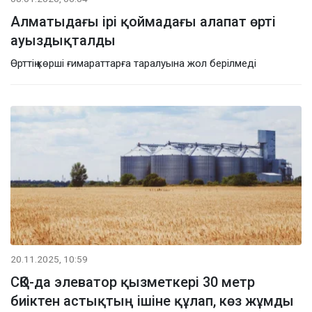
Алматыдағы ірі қоймадағы алапат өрті
ауыздықталды
Өрттің көрші ғимараттарға таралуына жол берілмеді
20.11.2025, 10:59
СҚО-да элеватор қызметкері 30 метр
биіктен астықтың ішіне құлап, көз жұмды