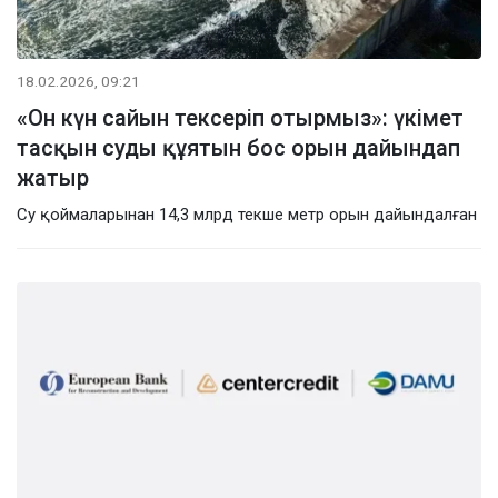
18.02.2026, 09:21
«Он күн сайын тексеріп отырмыз»: үкімет
тасқын суды құятын бос орын дайындап
жатыр
Су қоймаларынан 14,3 млрд текше метр орын дайындалған