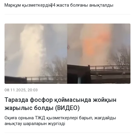
Марқұм қызметкердің 34 жаста болғаны анықталды
08.11.2025, 20:03
Таразда фосфор қоймасында жойқын
жарылыс болды (ВИДЕО)
Оқиға орнына ТЖД қызметкерлері барып, жағдайды
анықтау шараларын жүргізді