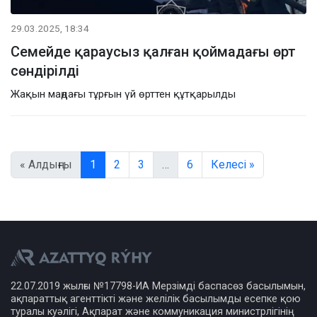
29.03.2025, 18:34
Семейде қараусыз қалған қоймадағы өрт
сөндірілді
Жақын маңдағы тұрғын үй өрттен құтқарылды
« Алдыңғы
1
2
3
…
6
Келесі »
22.07.2019 жылғы №17798-ИА Мерзімді баспасөз басылымын,
ақпараттық агенттікті және желілік басылымды есепке қою
туралы куәлігі, Ақпарат және коммуникация министрлігінің