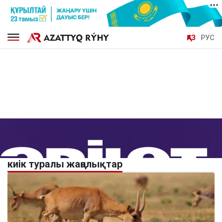
ҚАЗ
РУС
киік туралы жаңалықтар