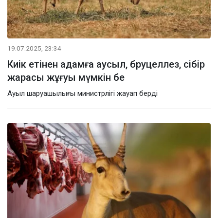
19.07.2025, 23:34
Киік етінен адамға аусыл, бруцеллез, сібір
жарасы жұғуы мүмкін бе
Ауыл шаруашылығы министрлігі жауап берді