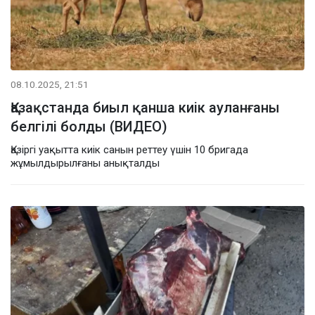
08.10.2025, 21:51
Қазақстанда биыл қанша киік ауланғаны
белгілі болды (ВИДЕО)
Қазіргі уақытта киік санын реттеу үшін 10 бригада
жұмылдырылғаны анықталды