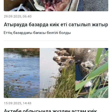
29.09.2025, 06:40
Атырауда базарда киік еті сатылып жатыр
Еттің базардағы бағасы белгілі болды
15.09.2025, 14:43
Ақтөбе облысында жүзден астам киік