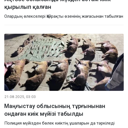
қырылып қалған
Олардың өлекселері Қайрақты өзенінің жағасынан табылған
21.08.2025, 03:03
Маңғыстау облысының тұрғынынан
ондаған киік мүйізі табылды
Полиция мүйізден бөлек киіктің ұшаларын да тәркіледі