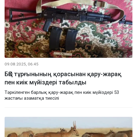
09.08.2025, 06:45
БҚО тұрғынының қорасынан қару-жарақ
пен киік мүйіздері табылды
Тәркіленген барлық қару-жарақ пен киік мүйіздері 53
жастағы азаматқа тиесілі