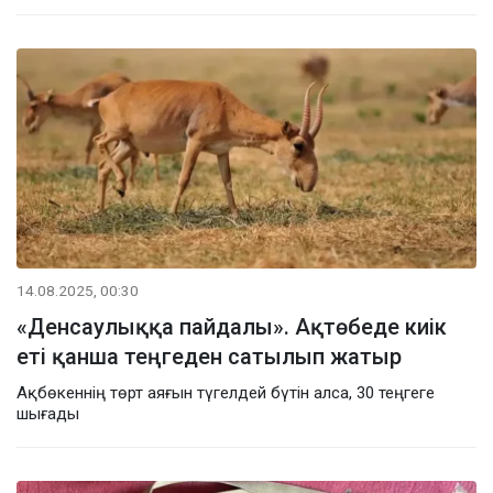
14.08.2025, 00:30
«Денсаулыққа пайдалы». Ақтөбеде киік
еті қанша теңгеден сатылып жатыр
Ақбөкеннің төрт аяғын түгелдей бүтін алса, 30 теңгеге
шығады