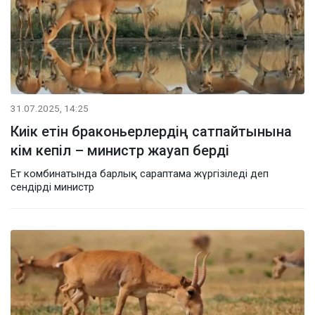
31.07.2025, 14:25
Киік етін браконьерлердің сатпайтынына
кім кепіл – министр жауап берді
Ет комбинатында барлық сараптама жүргізіледі деп
сендірді министр