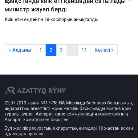
Қазақстанда киік еті қаншадан сатылады –
министр жауап берді
Киік етін өңдейтін 18 кәсіпорын анықталды
« Алдыңғы
1
2
3
…
11
Келесі »
22.07.2019 жылғы №17798-ИА Мерзімді баспасөз басылымын,
ақпараттық агенттікті және желілік басылымды есепке қою
туралы куәлігі, Ақпарат және коммуникация министрлігінің
Ақпарат комитетімен берілген.
Бұл желілік ресурстың ақпараттық өнімдері 18 жастан асқан
адамдарға арналған.