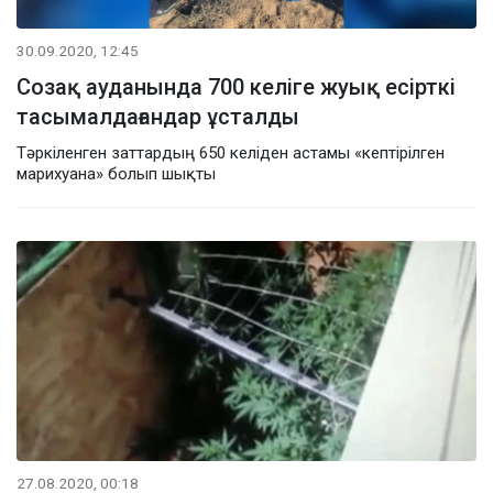
30.09.2020, 12:45
Созақ ауданында 700 келіге жуық есірткі
тасымалдағандар ұсталды
Тәркіленген заттардың 650 келіден астамы «кептірілген
марихуана» болып шықты
27.08.2020, 00:18