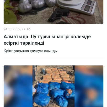
03.11.2020, 11:12
Алматыда Шу тұрғынынан ірі көлемде
есірткі тәркіленді
Күдікті уақытша қамауға алынды