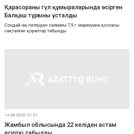
Қарасораны гүл құмыраларында өсірген
Балқаш тұрғыны ұсталды
Сондай-ақ пәтерден салмағы 7,9 г. марихуана қоспасы
сақталған қораптар табылды
14.08.2020, 01:51
Жамбыл облысында 22 келіден астам
есірткі табылды