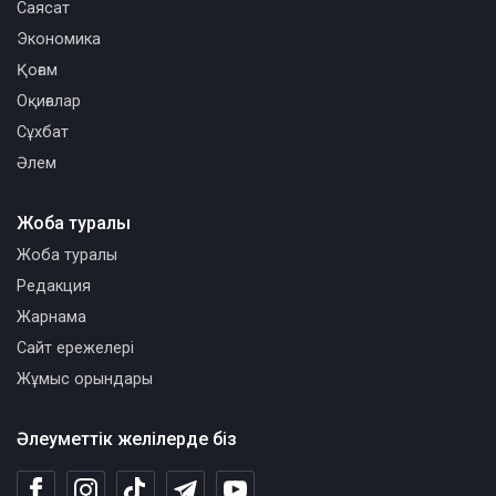
Саясат
Экономика
Қоғам
Оқиғалар
Сұхбат
Әлем
Жоба туралы
Жоба туралы
Редакция
Жарнама
Сайт ережелері
Жұмыс орындары
Әлеуметтік желілерде біз