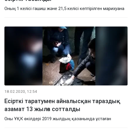
Оның 1 келісі гашиш және 21,5 келісі кептірілген марихуана
18.02.2020, 12:54
Есірткі таратумен айналысқан тараздық
азамат 13 жылға сотталды
Оны ҰҚК өкілдері 2019 жылдың қазанында ұстаған