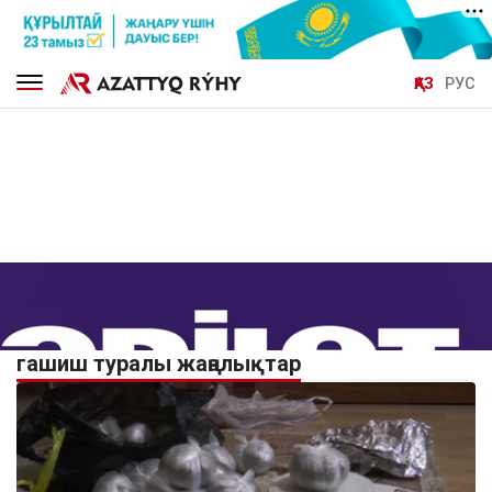
ҚАЗ
РУС
гашиш туралы жаңалықтар