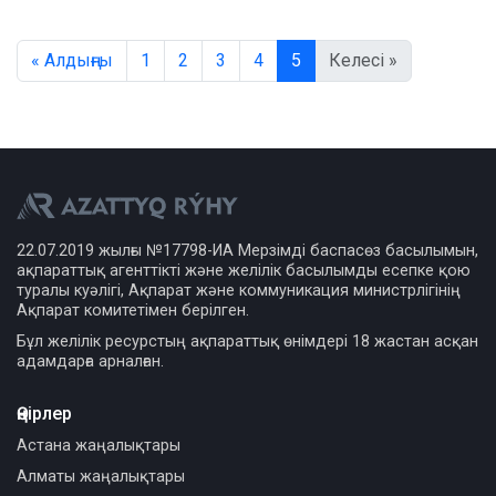
« Алдыңғы
1
2
3
4
5
Келесі »
22.07.2019 жылғы №17798-ИА Мерзімді баспасөз басылымын,
ақпараттық агенттікті және желілік басылымды есепке қою
туралы куәлігі, Ақпарат және коммуникация министрлігінің
Ақпарат комитетімен берілген.
Бұл желілік ресурстың ақпараттық өнімдері 18 жастан асқан
адамдарға арналған.
Өңірлер
Астана жаңалықтары
Алматы жаңалықтары