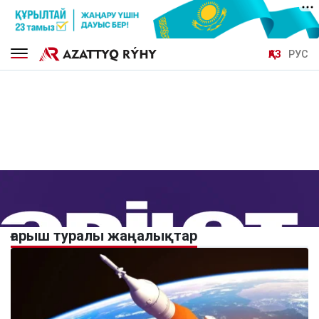
ҚАЗ
РУС
ғарыш туралы жаңалықтар