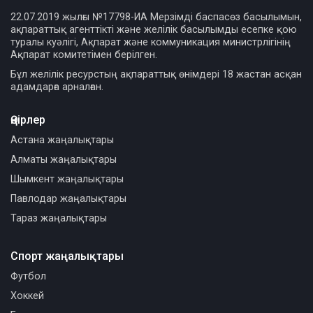
22.07.2019 жылғы №17798-ИА Мерзімді баспасөз басылымын,
ақпараттық агенттікті және желілік басылымды есепке қою
туралы куәлігі, Ақпарат және коммуникация министрлігінің
Ақпарат комитетімен берілген.
Бұл желілік ресурстың ақпараттық өнімдері 18 жастан асқан
адамдарға арналған.
Өңірлер
Астана жаңалықтары
Алматы жаңалықтары
Шымкент жаңалықтары
Павлодар жаңалықтары
Тараз жаңалықтары
Спорт жаңалықтары
Футбол
Хоккей