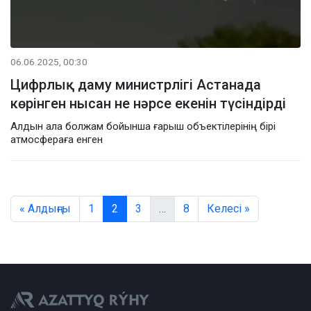
06.06.2025, 00:30
Цифрлық даму министрлігі Астанада
көрінген нысан не нәрсе екенін түсіндірді
Алдын ала болжам бойынша ғарыш объектілерінің бірі
атмосфераға енген
« Алдыңғы
1
2
3
…
8
Келесі »