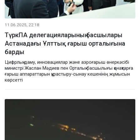
11.06.2025, 22:18
ТүркПА делегацияларының басшылары
Астанадағы Ұлттық ғарыш орталығына
барды
Цифрлық даму, инновациялар және аэроғарыш өнеркәсібі
министрі Жаслан Мәдиев пен Орталық басшылығы қонақтарға
ғарыш аппараттарын құрастыру-сынау кешенінің жұмысын
көрсетті