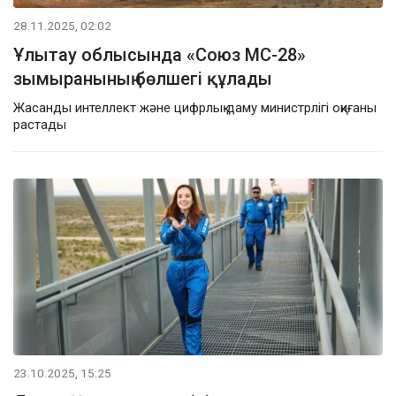
28.11.2025, 02:02
Ұлытау облысында «Союз МС-28»
зымыранының бөлшегі құлады
Жасанды интеллект және цифрлық даму министрлігі оқиғаны
растады
23.10.2025, 15:25