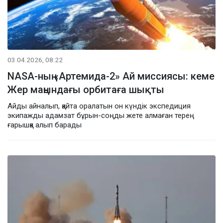
03.04.2026, 08:22
NASA-ның «Артемида-2» Ай миссиясы: кеме
Жер маңындағы орбитаға шықты
Айды айналып, қайта оралатын он күндік экспедиция
экипажды адамзат бұрын-соңды жете алмаған терең
ғарышқа алып барады