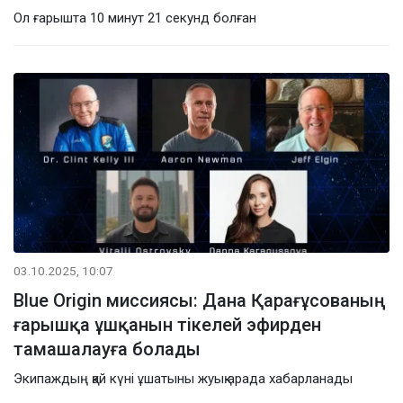
Ол ғарышта 10 минут 21 секунд болған
03.10.2025, 10:07
Blue Origin миссиясы: Дана Қарағұсованың
ғарышқа ұшқанын тікелей эфирден
тамашалауға болады
Экипаждың қай күні ұшатыны жуық арада хабарланады