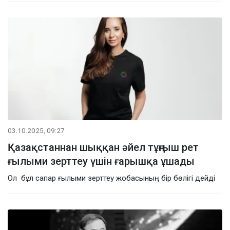
03.10.2025, 09:27
Қазақстаннан шыққан әйел тұңғыш рет
ғылыми зерттеу үшін ғарышқа ұшады
Ол бұл сапар ғылыми зерттеу жобасының бір бөлігі дейді