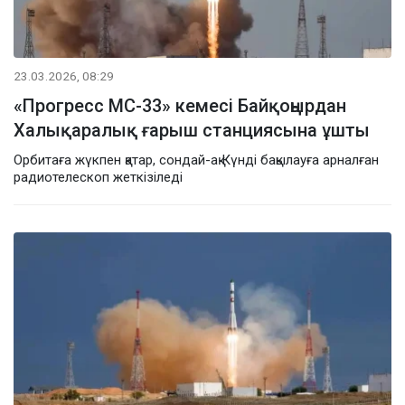
23.03.2026, 08:29
«Прогресс МС-33» кемесі Байқоңырдан
Халықаралық ғарыш станциясына ұшты
Орбитаға жүкпен қатар, сондай-ақ Күнді бақылауға арналған
радиотелескоп жеткізіледі