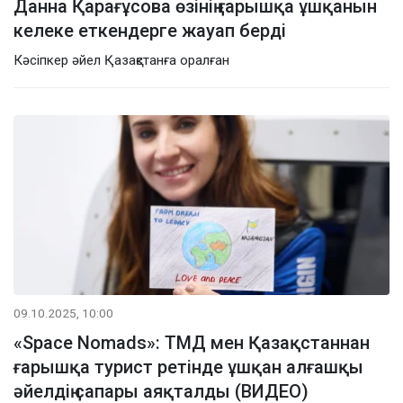
Данна Қарағұсова өзінің ғарышқа ұшқанын
келеке еткендерге жауап берді
Кәсіпкер әйел Қазақстанға оралған
09.10.2025, 10:00
«Space Nomads»: ТМД мен Қазақстаннан
ғарышқа турист ретінде ұшқан алғашқы
әйелдің сапары аяқталды (ВИДЕО)