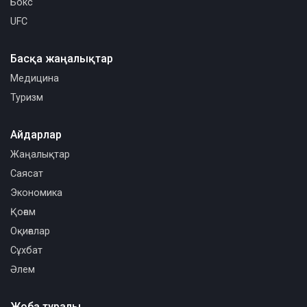
Бокс
UFC
Басқа жаңалықтар
Медицина
Туризм
Айдарлар
Жаңалықтар
Саясат
Экономика
Қоғам
Оқиғалар
Сұхбат
Әлем
Жоба туралы