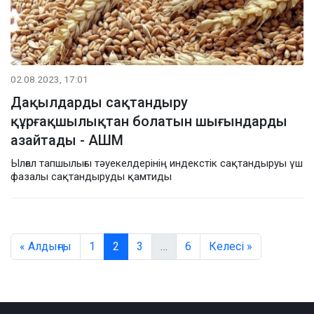
02.08.2023, 17:01
Дақылдарды сақтандыру
құрғақшылықтан болатын шығындарды
азайтады - АШМ
Ылғал тапшылығы тәуекелдерінің индекстік сақтандыруы үш
фазалы сақтандыруды қамтиды
« Алдыңғы
1
2
3
…
6
Келесі »