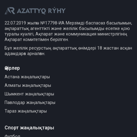
22.07.2019 жылғы №17798-ИА Мерзімді баспасөз басылымын,
ақпараттық агенттікті және желілік басылымды есепке қою
туралы куәлігі, Ақпарат және коммуникация министрлігінің
Ақпарат комитетімен берілген.
Бұл желілік ресурстың ақпараттық өнімдері 18 жастан асқан
адамдарға арналған.
Өңірлер
Астана жаңалықтары
Алматы жаңалықтары
Шымкент жаңалықтары
Павлодар жаңалықтары
Тараз жаңалықтары
Спорт жаңалықтары
Футбол