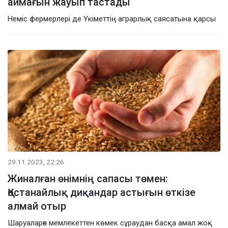
аймағын жауып тастады
Неміс фермерлері де Үкіметтің аграрлық саясатына қарсы
29.11.2023, 22:26
Жиналған өнімнің сапасы төмен:
Қостанайлық диқандар астығын өткізе
алмай отыр
Шаруаларға мемлекеттен көмек сұраудан басқа амал жоқ