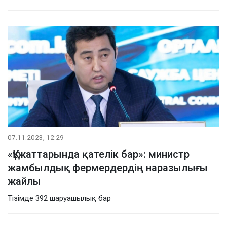
07.11.2023, 12:29
«Құжаттарында қателік бар»: министр
жамбылдық фермердердің наразылығы
жайлы
Тізімде 392 шаруашылық бар