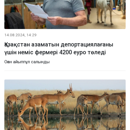
14.08.2024, 14:29
Қазақстан азаматын депортациялағаны
үшін неміс фермері 4200 еуро төледі
Оған айыппұл салынды