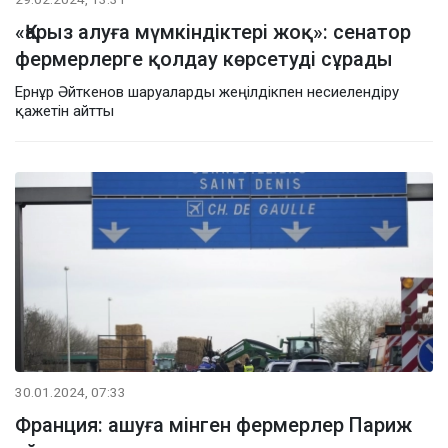
«Қарыз алуға мүмкіндіктері жоқ»: сенатор
фермерлерге қолдау көрсетуді сұрады
Ернұр Әйткенов шаруаларды жеңілдікпен несиелендіру
қажетін айтты
30.01.2024, 07:33
Франция: ашуға мінген фермерлер Париж