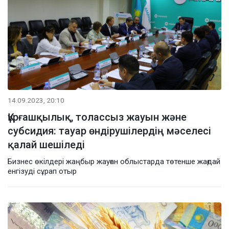
14.09.2023, 20:10
Құрғашқылық, толассыз жауын және
субсидия: тауар өндірушілердің мәселесі
қалай шешіледі
Бизнес өкілдері жаңбыр жауған облыстарда төтенше жағдай
енгізуді сұрап отыр