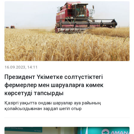
16.09.2023, 14:11
Президент Үкіметке солтүстіктегі
фермерлер мен шаруаларға көмек
көрсетуді тапсырды
Қазіргі уақытта ондағы шаруалар ауа райының
қолайсыздығынан зардап шегіп отыр