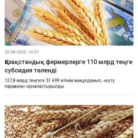
25.08.2023, 14:27
Қазақстандық фермерлерге 110 млрд теңге
субсидия төленді
127,8 млрд теңгеге 51 699 өтінім мақұлданып, «күту
парағына» орналастырылды