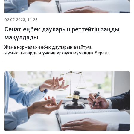
02.02.2023, 11:28
Сенат еңбек дауларын реттейтін заңды
мақұлдады
Жаңа нормалар еңбек дауларын азайтуға,
жұмысшылардың құқығын қорғауға мүмкіндік береді