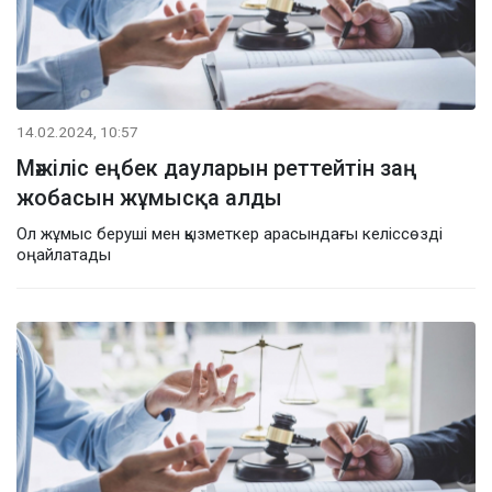
14.02.2024, 10:57
Мәжіліс еңбек дауларын реттейтін заң
жобасын жұмысқа алды
Ол жұмыс беруші мен қызметкер арасындағы келіссөзді
оңайлатады