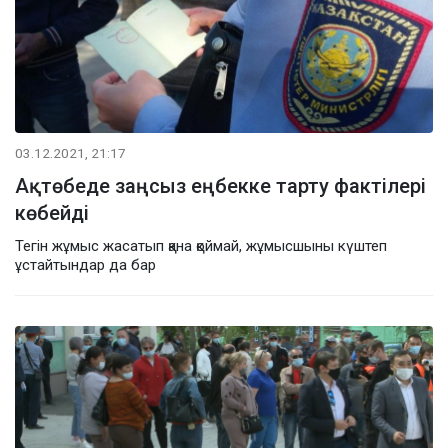
03.12.2021, 21:17
Ақтөбеде заңсыз еңбекке тарту фактілері
көбейді
Тегін жұмыс жасатып қана қоймай, жұмысшыны күштеп
ұстайтындар да бар