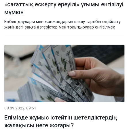
«сағаттық ескерту ереуілі» ұғымы енгізілуі
мүмкін
Еңбек даулары мен жанжалдарын шешу тәртібін оңайлату
жөніндегі заңға өзгерістер мен толықтырулар енгізілмек
08.09.2022, 09:51
Елімізде жұмыс істейтін шетелдіктердің
жалақысы неге жоғары?