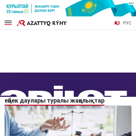
ҚАЗ
РУС
еңбек даулары туралы жаңалықтар