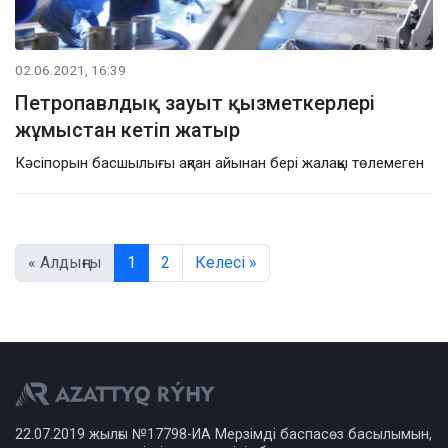
02.06.2021, 16:39
Петропавлдық зауыт қызметкерлері
жұмыстан кетіп жатыр
Кәсіпорын басшылығы ақпан айынан бері жалақы төлемеген
« Алдыңғы
1
2
Келесі »
22.07.2019 жылғы №17798-ИА Мерзімді баспасөз басылымын,