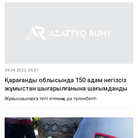
29.04.2022, 05:07
Қарағанды облысында 150 адам негізсіз
жұмыстан шығарылғанына шағымданды
Жұмысшыларға тіпті өтемақы да төленбепті