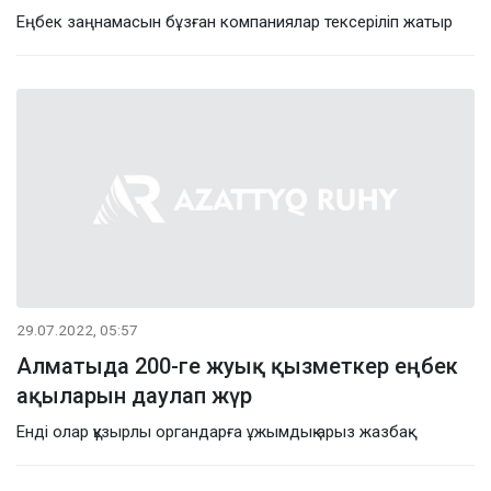
Еңбек заңнамасын бұзған компаниялар тексеріліп жатыр
29.07.2022, 05:57
Алматыда 200-ге жуық қызметкер еңбек
ақыларын даулап жүр
Енді олар құзырлы органдарға ұжымдық арыз жазбақ