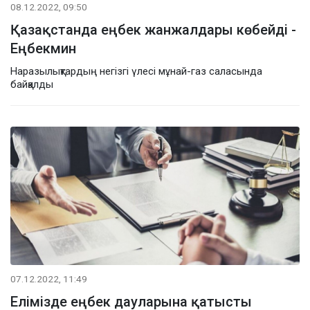
08.12.2022, 09:50
Қазақстанда еңбек жанжалдары көбейді -
Еңбекмин
Наразылықтардың негізгі үлесі мұнай-газ саласында
байқалды
07.12.2022, 11:49
Елімізде еңбек дауларына қатысты