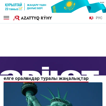
ҚАЗ
РУС
елге оралғандар туралы жаңалықтар