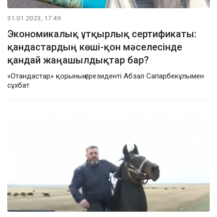
31.01.2023, 17:49
Экономикалық ұтқырлық сертификаты:
қандастардың көші-қон мәселесінде
қандай жаңашылдықтар бар?
«Отандастар» қорының президенті Абзал Сапарбекұлымен
сұхбат