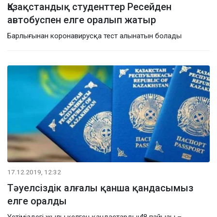
Қазақстандық студенттер Ресейден
автобуспен елге оралып жатыр
Барлығынан коронавирусқа тест алынатын болады
17.12.2019, 12:32
Тәуелсіздік алғалы қанша қандасымыз
елге оралды
Үстіміздегі жылы келген қандастардың 48 пайызы –