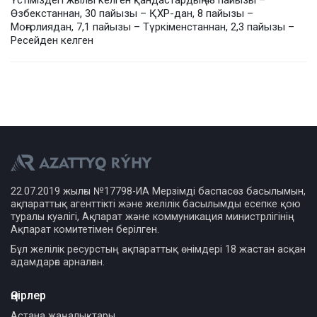
Өзбекстаннан, 30 пайызы – ҚХР-дан, 8 пайызы –
Моңғолиядан, 7,1 пайызы – Түркіменстаннан, 2,3 пайызы –
Ресейден келген
22.07.2019 жылғы №17798-ИА Мерзімді баспасөз басылымын,
ақпараттық агенттікті және желілік басылымды есепке қою
туралы куәлігі, Ақпарат және коммуникация министрлігінің
Ақпарат комитетімен берілген.
Бұл желілік ресурстың ақпараттық өнімдері 18 жастан асқан
адамдарға арналған.
Өңірлер
Астана жаңалықтары