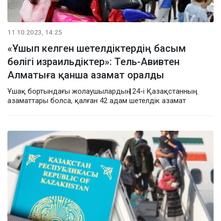
11.10.2023, 14:25
«Ұшып келген шетелдіктердің басым
бөлігі израильдіктер»: Тель-Авивтен
Алматыға қанша азамат оралды
Ұшақ бортындағы жолаушылардың 124-і Қазақстанның
азаматтары болса, қалған 42 адам шетелдік азамат