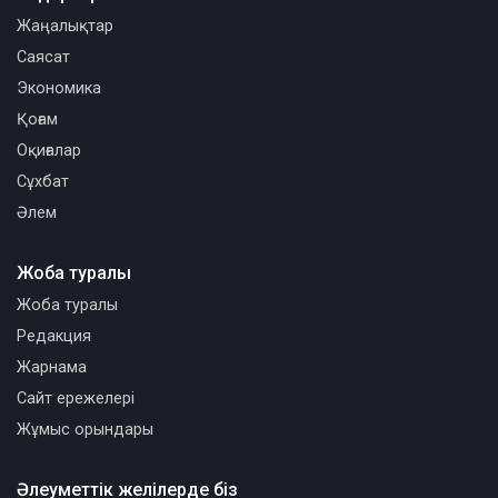
Жаңалықтар
Саясат
Экономика
Қоғам
Оқиғалар
Сұхбат
Әлем
Жоба туралы
Жоба туралы
Редакция
Жарнама
Сайт ережелері
Жұмыс орындары
Әлеуметтік желілерде біз