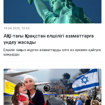
19.04.2025, 10:35
АҚШ-тағы Қазақстан елшілігі азаматтарға
үндеу жасады
Елшілік заңсыз жүрген азаматтарды елге өз еркімен қайтуға
шақырды