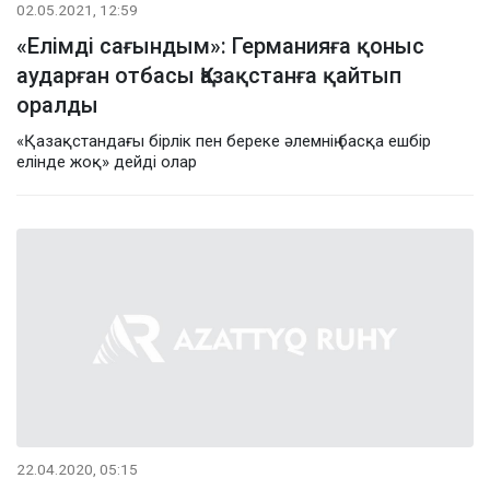
02.05.2021, 12:59
«Елімді сағындым»: Германияға қоныс
аударған отбасы Қазақстанға қайтып
оралды
«Қазақстандағы бірлік пен береке әлемнің басқа ешбір
елінде жоқ» дейді олар
22.04.2020, 05:15