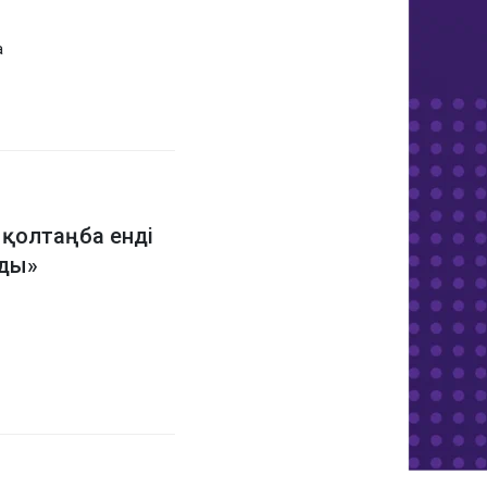
а
 қолтаңба енді
йды»