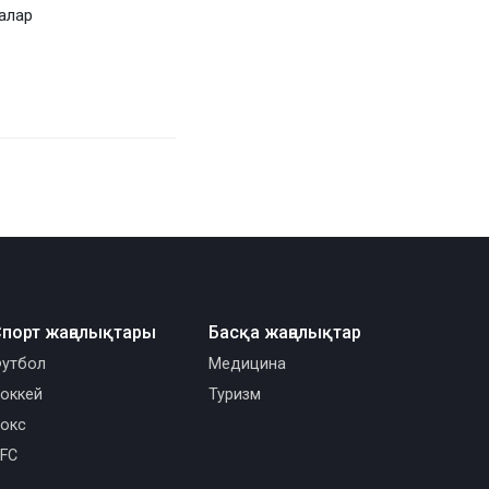
алар
порт жаңалықтары
Басқа жаңалықтар
утбол
Медицина
оккей
Туризм
окс
FC