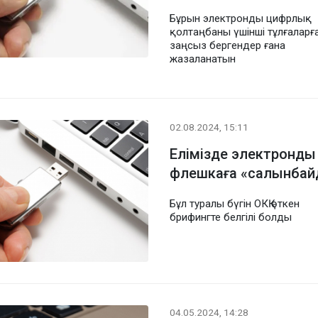
Бұрын электронды цифрлық
қолтаңбаны үшінші тұлғаларғ
заңсыз бергендер ғана
жазаланатын
02.08.2024, 15:11
Елімізде электронды
флешкаға «салынба
Бұл туралы бүгін ОКҚ өткен
брифингте белгілі болды
04.05.2024, 14:28