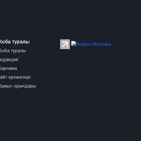
Жоба туралы
оба туралы
едакция
арнама
айт ережелері
ұмыс орындары