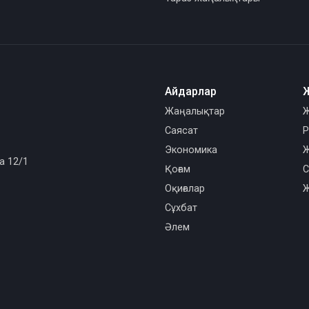
Айдарлар
Жаңалықтар
Ж
Саясат
Р
Экономика
Ж
а 12/1
Қоғам
С
Оқиғалар
Ж
Сұхбат
Әлем