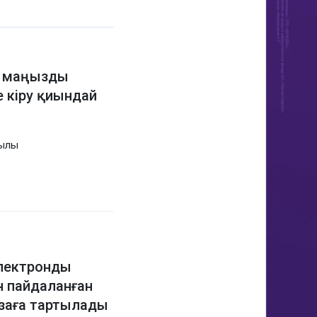
а маңызды
е кіру қиындай
қылы
электронды
 пайдаланған
заға тартылады