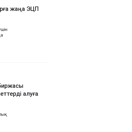
рға жаңа ЭЦП
үшін
да
биржасы
ттерді алуға
лық