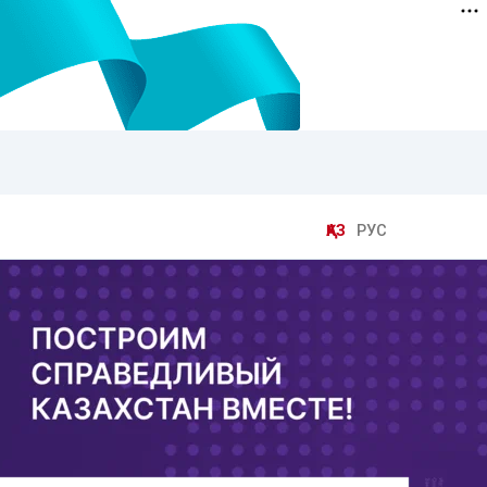
ҚАЗ
РУС