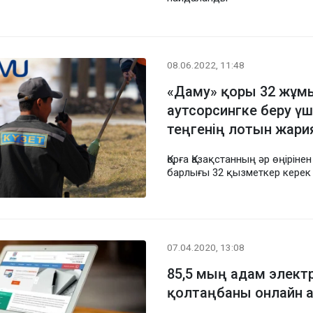
08.06.2022, 11:48
«Даму» қоры 32 жұм
аутсорсингке беру үш
теңгенің лотын жар
Қорға Қазақстанның әр өңірінен
барлығы 32 қызметкер керек
07.04.2020, 13:08
85,5 мың адам элек
қолтаңбаны онлайн а