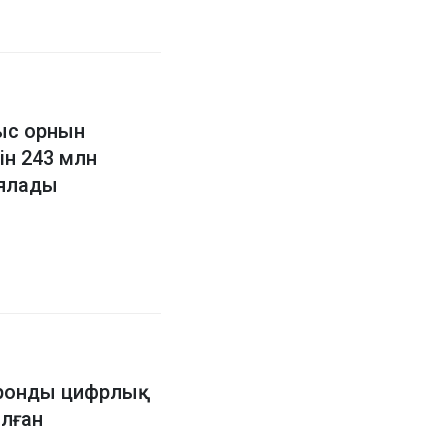
ыс орнын
ін 243 млн
иялады
тронды цифрлық
лған