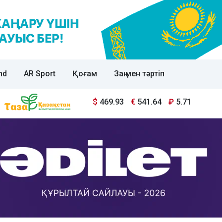
nd
AR Sport
Қоғам
Заң мен тәртіп
$
469.93
€
541.64
₽
5.71