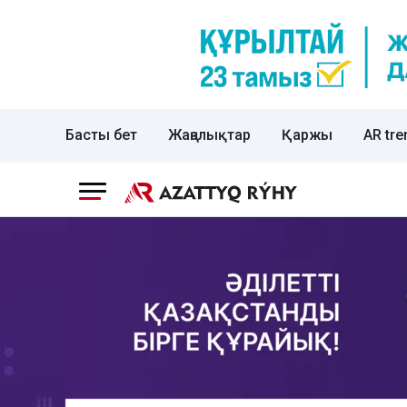
Басты бет
Жаңалықтар
Қаржы
AR tre