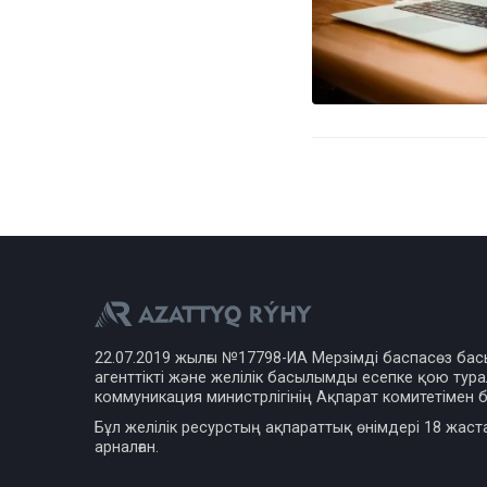
22.07.2019 жылғы №17798-ИА Мерзімді баспасөз ба
агенттікті және желілік басылымды есепке қою турал
коммуникация министрлігінің Ақпарат комитетімен б
Бұл желілік ресурстың ақпараттық өнімдері 18 жаст
арналған.