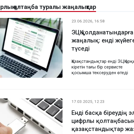
лық қолтаңба туралы жаңалықтар
23.06.2026, 16:58
ЭЦҚ қолданатындарғ
жаңалық: енді жүйег
түседі
Қазақстандықтар енді ЭЦҚ ар
кіретін тағы бір сервисте
қосымша тексеруден өтеді
17.03.2025, 12:23
Енді басқа біреудің 
цифрлы қолтаңбасын
қазақстандықтар жа