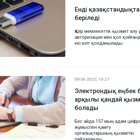
Енді қазақстандықта
беріледі
Қазір мемлекеттік қызмет алу 
авторизация мен қол қойған
екі кілт қолданылады
09.06.2022, 10:27
Электрондық еңбек 
арқылы қандай қызме
болады
Бес айда 157 мың адам цифр
жұмыспен қамту
орталықтарының қызметін
пайдаланды