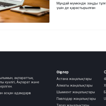
Мұндай мүмкіндік заңды тұлғ
үшін де қарастырылған
Өңірлер
С
сылымын, ақпараттық
Астана жаңалықтары
Ф
ы куәлігі, Ақпарат және
Алматы жаңалықтары
Х
ерілген.
Шымкент жаңалықтары
Б
ан асқан адамдарға
Павлодар жаңалықтары
U
Тараз жаңалықтары