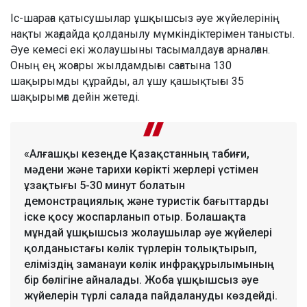
Іс-шараға қатысушылар ұшқышсыз әуе жүйелерінің
нақты жағдайда қолданылу мүмкіндіктерімен танысты.
Әуе кемесі екі жолаушыны тасымалдауға арналған.
Оның ең жоғары жылдамдығы сағатына 130
шақырымды құрайды, ал ұшу қашықтығы 35
шақырымға дейін жетеді.
«Алғашқы кезеңде Қазақстанның табиғи,
мәдени және тарихи көрікті жерлері үстімен
ұзақтығы 5-30 минут болатын
демонстрациялық және туристік бағыттарды
іске қосу жоспарланып отыр. Болашақта
мұндай ұшқышсыз жолаушылар әуе жүйелері
қолданыстағы көлік түрлерін толықтырып,
еліміздің заманауи көлік инфрақұрылымының
бір бөлігіне айналады. Жоба ұшқышсыз әуе
жүйелерін түрлі салада пайдалануды көздейді.