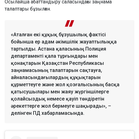
Осылайша абаттандыру саласындағы заңнама
талаптары бұзылған.
«Аталған екі құқық бұзушылық фактісі
бойынша ер адам әкімшілік жауаптылыққа
тартылды. Астана қаласының Полиция
департаменті қала тұрғындары мен
қонақтарын Қазақстан Республикасы
заңнамасының талаптарын сақтауға,
айналасындағылардың құқықтарын
құрметтеуге және жол қозғалысының басқа
қатысушылары мен жаяу жүргіншілерге
қолайсыздық немесе қауіп төндіретін
әрекеттерге жол бермеуге шақырады», –
делінген ПД хабарламасында.