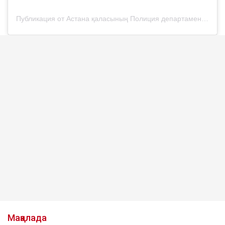
Публикация от Астана қаласының Полиция департаменті (@police__astana)
Мақалада