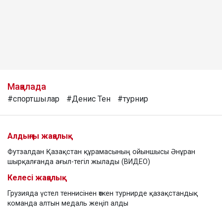
Мақалада
#спортшылар
#Денис Тен
#турнир
Алдыңғы жаңалық
Футзалдан Қазақстан құрамасының ойыншысы Әнұран
шырқалғанда ағыл-тегіл жылады (ВИДЕО)
Келесі жаңалық
Грузияда үстел теннисінен өткен турнирде қазақстандық
команда алтын медаль жеңіп алды