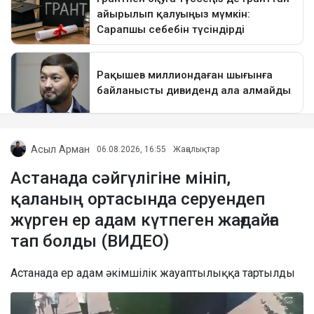
Асыл Арман
06.08.2026, 16:55
Жаңалықтар
Астанада сәйгүлігіне мініп,
қаланың ортасында серуендеп
жүрген ер адам күтпеген жағдайға
тап болды (ВИДЕО)
Астанада ер адам әкімшілік жауаптылыққа тартылды