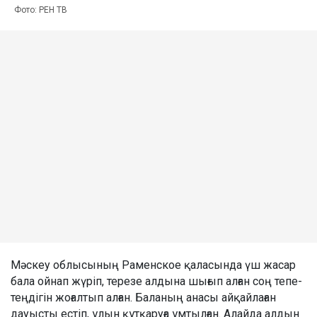
Фото: РЕН ТВ
Мәскеу облысының Раменское қаласында үш жасар
бала ойнап жүріп, терезе алдына шығып алған соң тепе-
теңдігін жоғалтып алған. Баланың анасы айқайлаған
дауысты естіп, ұлын құтқаруға ұмтылған. Алайда алдын