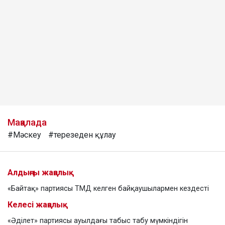
Мақалада
#Мәскеу
#терезеден құлау
Алдыңғы жаңалық
«Байтақ» партиясы ТМД келген байқаушылармен кездесті
Келесі жаңалық
«Әділет» партиясы ауылдағы табыс табу мүмкіндігін