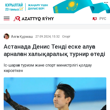
ҚАЗ
РУС
Аягөз Құрмаш
27.09.2024, 15:32
Спорт
Астанада Денис Тенді еске алуға
арналған халықаралық турнир өтеді
Іс-шараға туризм және спорт министрлігі қолдау
көрсеткен