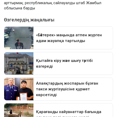
арттырмақ: республикалық сайлауалды штаб Жамбыл
облысына барды