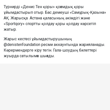
Турнирді «Денис Тен қоры» қоғамдық қоры
ұйымдастырып отыр. Бас демеуші «Самұрық-Қазына»
АҚ. Жарысқа Астана қаласының әкімдігі және
«Sportqory» спортты қолдау қоры қолдау көрсетіп
жатыр.
Жарыс кестесі ұйымдастырушының
@denistenfoundation ресми аккаунтында жарияланады.
Көрермендерге кіру тегін. Гала-шоудың билеттері
жуырда сатылымға шығады.