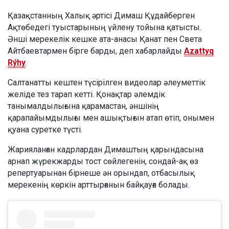
Қазақстанның Халық әртісі Димаш Құдайберген
Ақтөбедегі туыстарының үйлену тойына қатысты.
Әнші мерекелік кешке ата-анасы Қанат пен Света
Айтбаевтармен бірге барды, деп хабарлайды
Azattyq
Rýhy
.
Салтанатты кештен түсірілген видеолар әлеуметтік
желіде тез тарап кетті. Қонақтар әлемдік
танымалдылығына қарамастан, әншінің
қарапайымдылығы мен ашықтығын атап өтіп, онымен
қуана суретке түсті.
Жарияланған кадрлардан Димаштың қарындасына
арнап жүрекжарды тост сөйлегенін, сондай-ақ өз
репертуарынан бірнеше ән орындап, отбасылық
мерекенің көркін арттырғанын байқауға болады.