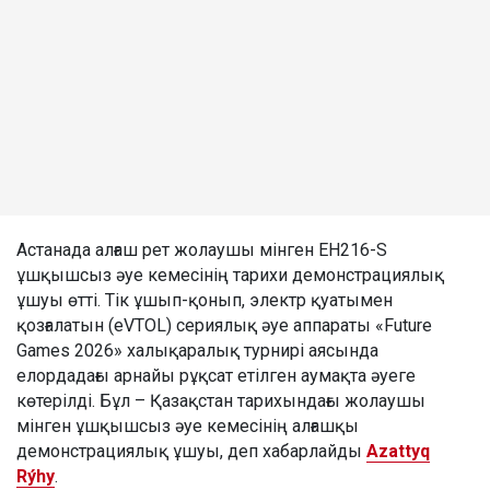
Астанада алғаш рет жолаушы мінген EH216-S
ұшқышсыз әуе кемесінің тарихи демонстрациялық
ұшуы өтті. Тік ұшып-қонып, электр қуатымен
қозғалатын (eVTOL) сериялық әуе аппараты «Future
Games 2026» халықаралық турнирі аясында
елордадағы арнайы рұқсат етілген аумақта әуеге
көтерілді. Бұл – Қазақстан тарихындағы жолаушы
мінген ұшқышсыз әуе кемесінің алғашқы
демонстрациялық ұшуы, деп хабарлайды
Azattyq
Rýhy
.