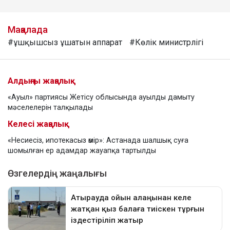
Мақалада
#ұшқышсыз ұшатын аппарат
#Көлік министрлігі
Алдыңғы жаңалық
«Ауыл» партиясы Жетісу облысында ауылды дамыту
мәселелерін талқылады
Келесі жаңалық
«Несиесіз, ипотекасыз өмір»: Астанада шалшық суға
шомылған ер адамдар жауапқа тартылды