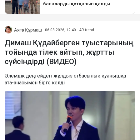
Аягөз Құрмаш
06.08.2026, 12:40
AR trend
Димаш Құдайберген туыстарының
тойында тілек айтып, жұртты
сүйсіндірді (ВИДЕО)
Әлемдік деңгейдегі жұлдыз отбасылық қуанышқа
ата-анасымен бірге келді