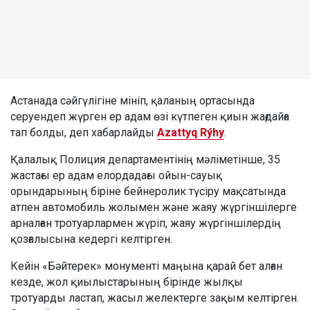
Астанада сәйгүлігіне мініп, қаланың ортасында
серуендеп жүрген ер адам өзі күтпеген қиын жағдайға
тап болды, деп хабарлайды
Azattyq Rýhy
.
Қалалық Полиция департаментінің мәліметінше, 35
жастағы ер адам елордадағы ойын-сауық
орындарының біріне бейнеролик түсіру мақсатында
атпен автомобиль жолымен және жаяу жүргіншілерге
арналған тротуарлармен жүріп, жаяу жүргіншілердің
қозғалысына кедергі келтірген.
Кейін «Бәйтерек» монументі маңына қарай бет алған
кезде, жол қиылыстарының бірінде жылқы
тротуарды ластап, жасыл желектерге зақым келтірген.