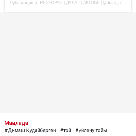
Публикация от РЕСТОРАН | ДУЛАТ | АКТОБЕ (@dulat_aqtobe)
Мақалада
#Димаш Құдайберген
#той
#үйлену тойы