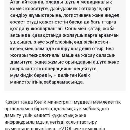
Атап айтқанда, оларды шұғыл медициналық
көмек көрсетуге, дәрі-дәрмек жеткізуге, өрт
сөндіру жұмыстарына, логистикаға және жедел
әрекет етуді қажет ететін басқа да бағыттарға
қолдану жоспарланған. Сонымен қатар, жоба
аясында Қазақстанда жолаушыларға арналған
ұшқышсыз әуе жүйелерінің өндірісін кезең-
кезеңімен өзімізде өндіру көзделіп отыр. Бұл
жоғары технологиялы машина жасау саласын
дамытуға, жаңа жұмыс орындарын ашуға және
өнеркәсіптік кооперацияны кеңейтуге
мүмкіндік береді», – делінген Көлік
министрлігінің хабарламасында.
Қазіргі таңда Көлік министрлігі мүдделі мемлекеттік
органдармен бірлесіп, қалалық әуе мобильдігін
дамыту үшін қажетті құқықтық және
инфрақұрылымдық негізді қалыптастыру
жұмыстарын жүргізуде. eVTOL әуе кемелерін