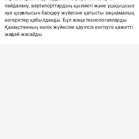
пайдалану, вертипорттардың қызметі және ұшқышсыз
әуе қозғалысын басқару жүйесіне қатысты заңнамалық
өзгерістер қабылданды. Бұл жаңа технологияларды
Қазақстанның көлік жүйесіне қауіпсіз енгізуге қажетті
жағдай жасайды.