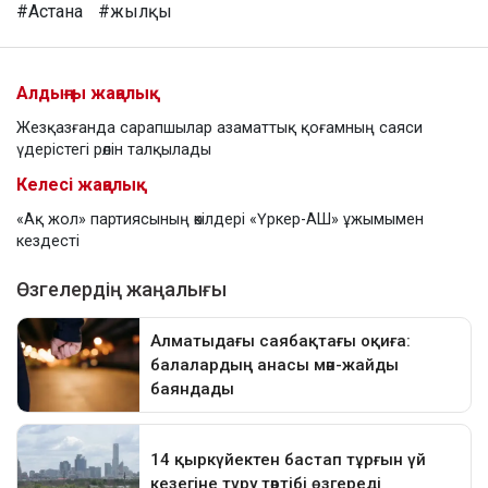
#Астана
#жылқы
Алдыңғы жаңалық
Жезқазғанда сарапшылар азаматтық қоғамның саяси
үдерістегі рөлін талқылады
Келесі жаңалық
«Ақ жол» партиясының өкілдері «Үркер-АШ» ұжымымен
кездесті