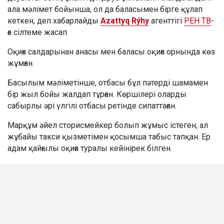
ала мәлімет бойынша, ол да баласымен бірге құлап
кеткен, деп хабарлайды
Azattyq Rýhy
агенттігі
РЕН ТВ
-
ға сілтеме жасап
Оқиға салдарынан анасы мен баласы оқиға орнында көз
жұмған.
Басылым мәліметінше, отбасы бұл пәтерді шамамен
бір жыл бойы жалдап тұрған. Көршілері оларды
сабырлы әрі үлгілі отбасы ретінде сипаттаған.
Марқұм әйел сторисмейкер болып жұмыс істеген, ал
жұбайы такси қызметімен қосымша табыс тапқан. Ер
адам қайғылы оқиға туралы кейінірек білген.