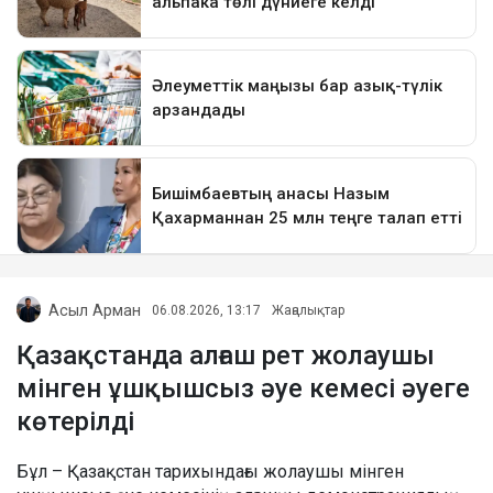
Асыл Арман
06.08.2026, 13:17
Жаңалықтар
Қазақстанда алғаш рет жолаушы
мінген ұшқышсыз әуе кемесі әуеге
көтерілді
Бұл – Қазақстан тарихындағы жолаушы мінген