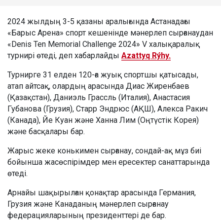
2024 жылдың 3-5 қазаны аралығында Астанадағы
«Барыс Арена» спорт кешенінде мәнерлеп сырғанаудан
«Denis Ten Memorial Challenge 2024» V халықаралық
турнирі өтеді, деп хабарлайды
Azattyq Rýhy.
Турнирге 31 елден 120-ға жуық спортшы қатысады,
атап айтсақ, олардың арасында Диас Жиренбаев
(Қазақстан), Даниэль Грассль (Италия), Анастасия
Губанова (Грузия), Старр Эндрюс (АҚШ), Алекса Ракич
(Канада), Йе Куан және Ханна Лим (Оңтүстік Корея)
және басқалары бар.
Жарыс жеке конькимен сырғанау, сондай-ақ мұз биі
бойынша жасөспірімдер мен ересектер санаттарында
өтеді.
Арнайы шақырылған қонақтар арасында Германия,
Грузия және Канаданың мәнерлеп сырғанау
федерацияларының президенттері де бар.