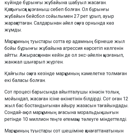
күйінде бұрынғы жұбайына шабуыл жасаған.
Қақтығысқа қызғаныш себеп болған. Ол бұрынғы
жұбайын бейсбол сойылымен 27 рет ұрып, ауыр
жарақаттаған. Салдарынан әйел оқиға орнында көз
жұмды.
Марқұмның туыстары сотта ер адамның бірнеше жыл
бойы бұрынғы жұбайына агрессия көрсетіп келгенін
айтты. Ажырасқаннан кейін де ол экс-әйелін қызғанып,
жанжал шығарып жүрген.
Қайғылы оқиға кезінде марқұмның кәмелетке толмаған
екі баласы болған.
Сот процесі барысында айыпталушы кінәсін толық
мойындап, жасаған ісіне өкінетінін білдірді. Сот оған 12
жыл бас бостандығынан айыру жазасын тағайындады.
Сондай-ақ ол марқұмның ағасына моральдық шығын
ретінде 10 миллион теңге өтемақы төлеуге міндеттелді.
Марқұмның туыстары сот шешіміне қанағаттанатынын