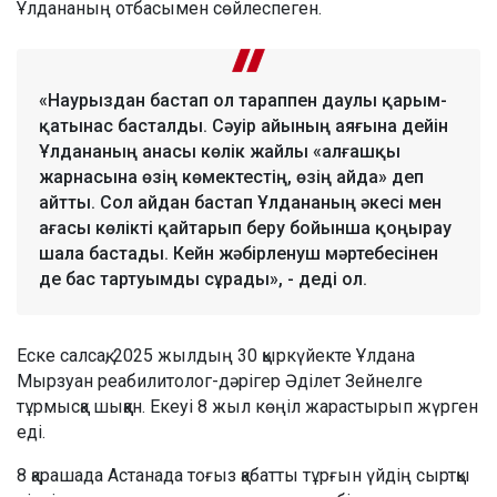
Ұлдананың отбасымен сөйлеспеген.
«Наурыздан бастап ол тараппен даулы қарым-
қатынас басталды. Сәуір айының аяғына дейін
Ұлдананың анасы көлік жайлы «алғашқы
жарнасына өзің көмектестің, өзің айда» деп
айтты. Сол айдан бастап Ұлдананың әкесі мен
ағасы көлікті қайтарып беру бойынша қоңырау
шала бастады. Кейн жәбірленуш мәртебесінен
де бас тартуымды сұрады», - деді ол.
Еске салсақ, 2025 жылдың 30 қыркүйекте Ұлдана
Мырзуан реабилитолог-дәрігер Әділет Зейнелге
тұрмысқа шыққан. Екеуі 8 жыл көңіл жарастырып жүрген
еді.
8 қарашада Астанада тоғыз қабатты тұрғын үйдің сыртқы