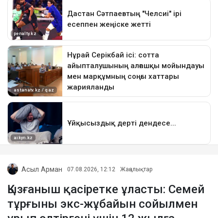
Асыл Арман
07.08.2026, 12:12
Жаңалықтар
Қызғаныш қасіретке ұласты: Семей
тұрғыны экс-жұбайын сойылмен