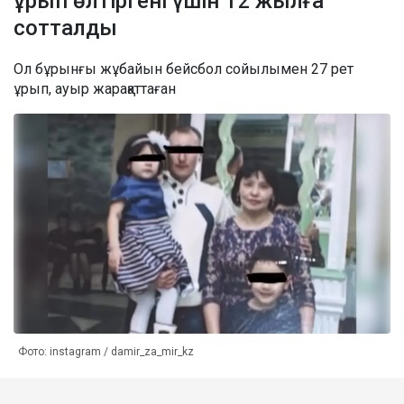
ұрып өлтіргені үшін 12 жылға
сотталды
Ол бұрынғы жұбайын бейсбол сойылымен 27 рет
ұрып, ауыр жарақаттаған
Фото: instagram / damir_za_mir_kz