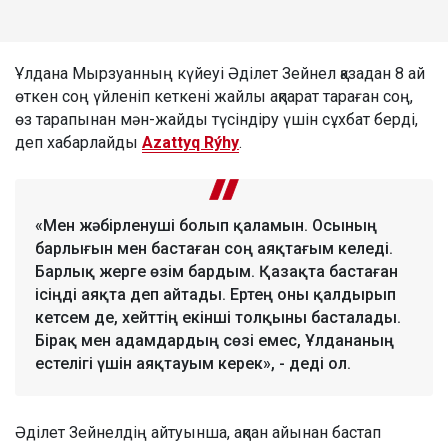
Ұлдана Мырзуанның күйеуі Әділет Зейнел қазадан 8 ай
өткен соң үйленіп кеткені жайлы ақпарат тараған соң,
өз тарапынан мән-жайды түсіндіру үшін сұхбат берді,
деп хабарлайды
Azattyq Rýhy
.
«Мен жәбірленуші болып қаламын. Осының
барлығын мен бастаған соң аяқтағым келеді.
Барлық жерге өзім бардым. Қазақта бастаған
ісіңді аяқта деп айтады. Ертең оны қалдырып
кетсем де, хейттің екінші толқыны басталады.
Бірақ мен адамдардың сөзі емес, Ұлдананың
естелігі үшін аяқтауым керек», - деді ол.
Әділет Зейнелдің айтуынша, ақпан айынан бастап