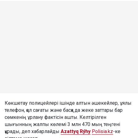
Көкшетау полицейлері ішінде алтын әшекейлер, ұялы
телефон, қол сағаты және басқа да жеке заттары бар
сөмкенің ұрлану фактісін ашты. Келтірілген
шығынның жалпы көлемі 3 млн 470 мың теңгені
құрады, деп хабарлайды
Azattyq Rýhy
Polisia.kz
-ке