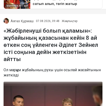
Аягөз Құрмаш
07.08.2026, 09:48
Жаңалықтар
«Жәбірленуші болып қаламын»:
жұбайының қазасынан кейін 8 ай
өткен соң үйленген Әділет Зейнел
істі соңына дейін жеткізетінін
айтты
Ол марқұм жұбайының рухы үшін осылай жасайтынын
жеткізді