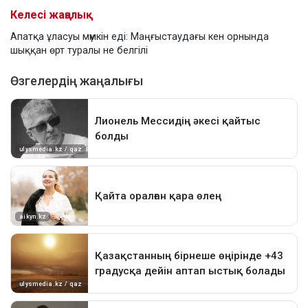
Келесі жаңалық
Апатқа ұласуы мүмкін еді: Маңғыстаудағы кен орнында
шыққан өрт туралы не белгілі