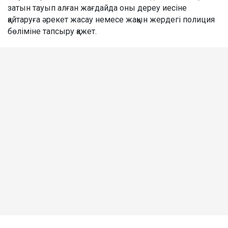
затын тауып алған жағдайда оны дереу иесіне
қайтаруға әрекет жасау немесе жақын жердегі полиция
бөліміне тапсыру қажет.