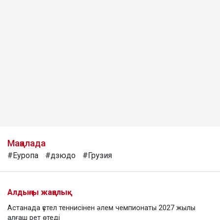
Мақалада
#Еуропа
#дзюдо
#Грузия
Алдыңғы жаңалық
Астанада үстел теннисінен әлем чемпионаты 2027 жылы
алғаш рет өтеді