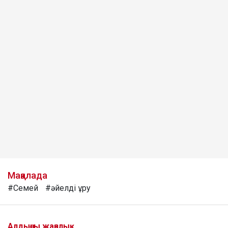
Мақалада
#Семей
#әйелді ұру
Алдыңғы жаңалық