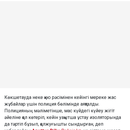
Көкшетауда неке қию рәсімінен кейінгі мереке жас
жұбайлар үшін полиция бөлімінде аяқталды.
Полицияның мәліметінше, мас күйдегі күйеу жігіт
әйеліне қол көтеріп, кейін уақытша ұстау изоляторында
да тәртіп бұзып, қолжуғышты сындырған, деп