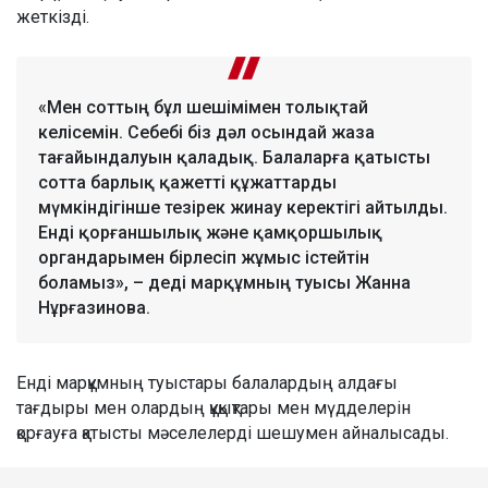
жеткізді.
«Мен соттың бұл шешімімен толықтай
келісемін. Себебі біз дәл осындай жаза
тағайындалуын қаладық. Балаларға қатысты
сотта барлық қажетті құжаттарды
мүмкіндігінше тезірек жинау керектігі айтылды.
Енді қорғаншылық және қамқоршылық
органдарымен бірлесіп жұмыс істейтін
боламыз», – деді марқұмның туысы Жанна
Нұрғазинова.
Енді марқұмның туыстары балалардың алдағы
тағдыры мен олардың құқықтары мен мүдделерін
қорғауға қатысты мәселелерді шешумен айналысады.