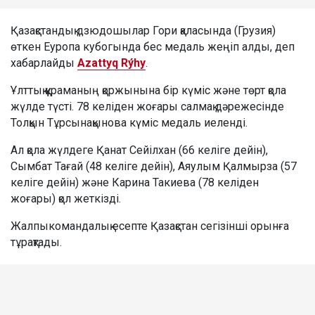
Қазақстандық дзюдошылар Гори қаласында (Грузия)
өткен Еуропа кубогында бес медаль жеңіп алды, деп
хабарлайды
Azattyq Rýhy
.
Ұлттық құраманың қоржынына бір күміс және төрт қола
жүлде түсті. 78 келіден жоғары салмақ дәрежесінде
Толқын Тұрсынақынова күміс медаль иеленді.
Ал қола жүлдеге Қанат Сейілхан (66 келіге дейін),
Сымбат Тағай (48 келіге дейін), Аяулым Қалмырза (57
келіге дейін) және Карина Такиева (78 келіден
жоғары) қол жеткізді.
Жалпыкомандалық есепте Қазақстан сегізінші орынға
тұрақтады.