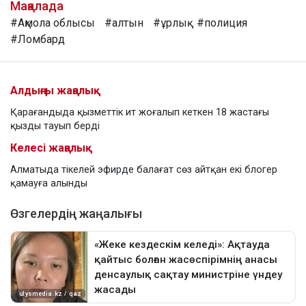
Мақалада
#Ақмола облысы
#алтын
#ұрлық
#полиция
#Ломбард
Алдыңғы жаңалық
Қарағандыда қызметтік ит жоғалып кеткен 18 жастағы
қызды тауып берді
Келесі жаңалық
Алматыда тікелей эфирде балағат сөз айтқан екі блогер
қамауға алынды