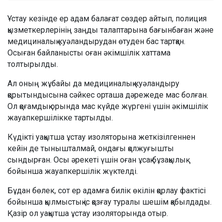
Ұстау кезінде ер адам балағат сөздер айтып, полиция
қызметкерлерінің заңды талаптарына бағынбаған және
медициналық куәландырудан өтуден бас тартқан.
Осыған байланысты оған әкімшілік хаттама
толтырылды.
Ал оның жұбайы да медициналық куәландыру
қорытындысына сәйкес орташа дәрежеде мас болған.
Ол қоғамдық орында мас күйде жүргені үшін әкімшілік
жауапкершілікке тартылды.
Күдікті уақытша ұстау изоляторына жеткізілгеннен
кейін де тынышталмай, ондағы қолжуғышты
сындырған. Осы әрекеті үшін оған ұсақ бұзақылық
бойынша жауапкершілік жүктелді.
Бұдан бөлек, сот ер адамға билік өкілін қорлау фактісі
бойынша қылмыстық іс қозғау туралы шешім қабылдады.
Қазір ол уақытша ұстау изоляторында отыр.