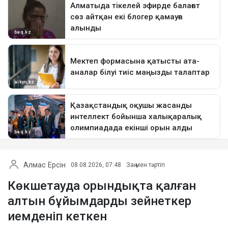
Алмас Ерсін
08.08.2026, 07:48
Заң мен тәртіп
Көкшетауда орындықта қалған
алтын бұйымдарды зейнеткер
иемденіп кеткен