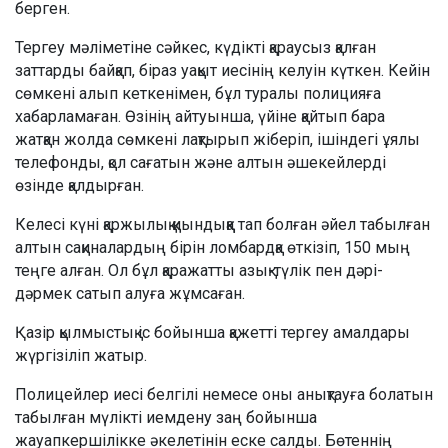
берген.
Тергеу мәліметіне сәйкес, күдікті қараусыз қалған
заттарды байқап, біраз уақыт иесінің келуін күткен. Кейін
сөмкені алып кеткенімен, бұл туралы полицияға
хабарламаған. Өзінің айтуынша, үйіне қайтып бара
жатқан жолда сөмкені лақтырып жіберіп, ішіндегі ұялы
телефонды, қол сағатын және алтын әшекейлерді
өзінде қалдырған.
Келесі күні қаржылық қиындыққа тап болған әйел табылған
алтын сақиналардың бірін ломбардқа өткізіп, 150 мың
теңге алған. Ол бұл қаражатты азық-түлік пен дәрі-
дәрмек сатып алуға жұмсаған.
Қазір қылмыстық іс бойынша қажетті тергеу амалдары
жүргізіліп жатыр.
Полицейлер иесі белгілі немесе оны анықтауға болатын
табылған мүлікті иемдену заң бойынша
жауапкершілікке әкелетінін еске салды. Бөтеннің