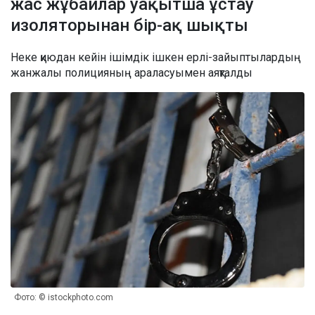
жас жұбайлар уақытша ұстау
изоляторынан бір-ақ шықты
Неке қиюдан кейін ішімдік ішкен ерлі-зайыптылардың
жанжалы полицияның араласуымен аяқталды
Фото: © istockphoto.com