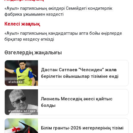
«Ауыл» партиясының өкілдері Семейдегі кондитерлік
фабрика ұжымымен кездесті
Келесі жаңалық
«Ауыл» партиясының кандидаттары апта бойы өңірлерде
бірқатар кездесу өткізді