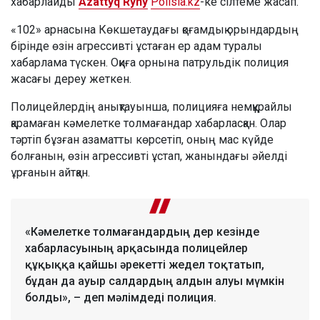
хабарлайды
Azattyq Rýhy
Polisia.kz
-ке сілтеме жасап.
«102» арнасына Көкшетаудағы қоғамдық орындардың
бірінде өзін агрессивті ұстаған ер адам туралы
хабарлама түскен. Оқиға орнына патрульдік полиция
жасағы дереу жеткен.
Полицейлердің анықтауынша, полицияға немқұрайлы
қарамаған кәмелетке толмағандар хабарласқан. Олар
тәртіп бұзған азаматты көрсетіп, оның мас күйде
болғанын, өзін агрессивті ұстап, жанындағы әйелді
ұрғанын айтқан.
«Кәмелетке толмағандардың дер кезінде
хабарласуының арқасында полицейлер
құқыққа қайшы әрекетті жедел тоқтатып,
бұдан да ауыр салдардың алдын алуы мүмкін
болды», – деп мәлімдеді полиция.