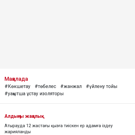
Мақалада
#Көкшетау
#төбелес
#жанжал
#үйлену тойы
#уақытша ұстау изоляторы
Алдыңғы жаңалық
Атырауда 12 жастағы қызға тиіскен ер адамға іздеу
жарияланды