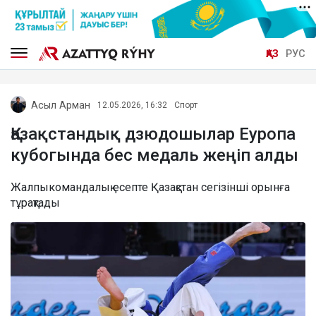
ҚАЗ
РУС
Асыл Арман
12.05.2026, 16:32
Спорт
Қазақстандық дзюдошылар Еуропа
кубогында бес медаль жеңіп алды
Жалпыкомандалық есепте Қазақстан сегізінші орынға
тұрақтады