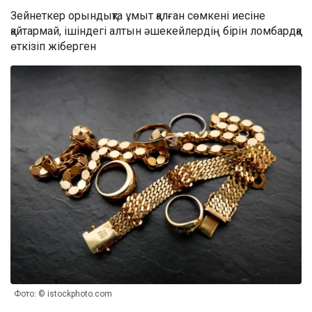
Зейнеткер орындықта ұмыт қалған сөмкені иесіне
қайтармай, ішіндегі алтын әшекейлердің бірін ломбардқа
өткізіп жіберген
Фото: © istockphoto.com