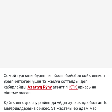
Семей тұрғыны бұрынғы әйелін бейсбол сойылымен
ұрып өлтіргені үшін 12 жылға сотталды, деп
хабарлайды
Azattyq Rýhy
агенттігі
КТК
арнасына
сілтеме жасап.
Қайғылы оқиға сәуір айында үйдің ауласында болған. Іс
материалдарына сәйкес, 51 жастағы ер адам мас