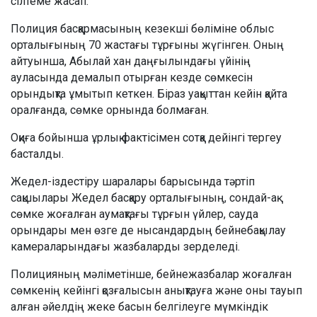
сілтеме жасап.
Полиция басқармасының кезекші бөліміне облыс
орталығының 70 жастағы тұрғыны жүгінген. Оның
айтуынша, Абылай хан даңғылындағы үйінің
ауласында демалып отырған кезде сөмкесін
орындықта ұмытып кеткен. Біраз уақыттан кейін қайта
оралғанда, сөмке орнында болмаған.
Оқиға бойынша ұрлық фактісімен сотқа дейінгі тергеу
басталды.
Жедел-іздестіру шаралары барысында тәртіп
сақшылары Жедел басқару орталығының, сондай-ақ
сөмке жоғалған аумақтағы тұрғын үйлер, сауда
орындары мен өзге де нысандардың бейнебақылау
камераларындағы жазбаларды зерделеді.
Полицияның мәліметінше, бейнежазбалар жоғалған
сөмкенің кейінгі қозғалысын анықтауға және оны тауып
алған әйелдің жеке басын белгілеуге мүмкіндік