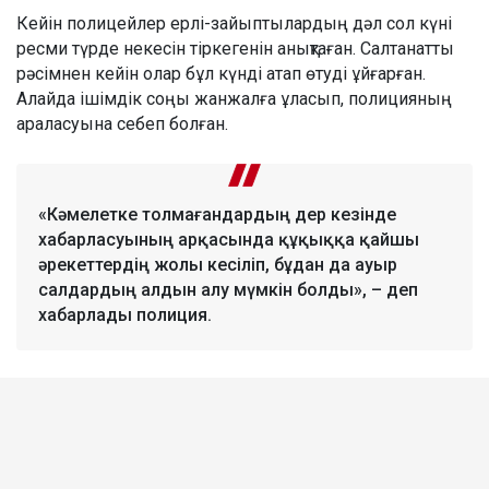
Кейін полицейлер ерлі-зайыптылардың дәл сол күні
ресми түрде некесін тіркегенін анықтаған. Салтанатты
рәсімнен кейін олар бұл күнді атап өтуді ұйғарған.
Алайда ішімдік соңы жанжалға ұласып, полицияның
араласуына себеп болған.
«Кәмелетке толмағандардың дер кезінде
хабарласуының арқасында құқыққа қайшы
әрекеттердің жолы кесіліп, бұдан да ауыр
салдардың алдын алу мүмкін болды», – деп
хабарлады полиция.