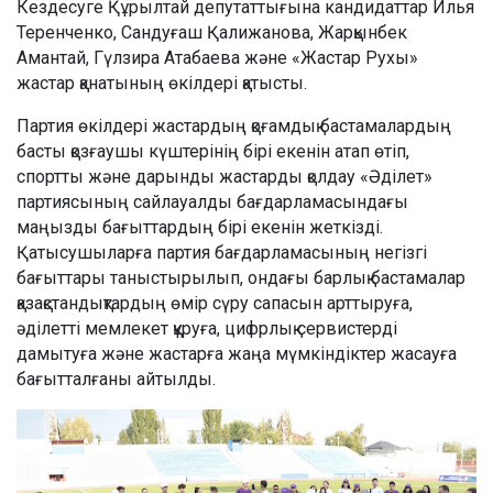
Кездесуге Құрылтай депутаттығына кандидаттар Илья
Теренченко, Сандуғаш Қалижанова, Жарқынбек
Амантай, Гүлзира Атабаева және «Жастар Рухы»
жастар қанатының өкілдері қатысты.
Партия өкілдері жастардың қоғамдық бастамалардың
басты қозғаушы күштерінің бірі екенін атап өтіп,
спортты және дарынды жастарды қолдау «Әділет»
партиясының сайлауалды бағдарламасындағы
маңызды бағыттардың бірі екенін жеткізді.
Қатысушыларға партия бағдарламасының негізгі
бағыттары таныстырылып, ондағы барлық бастамалар
қазақстандықтардың өмір сүру сапасын арттыруға,
әділетті мемлекет құруға, цифрлық сервистерді
дамытуға және жастарға жаңа мүмкіндіктер жасауға
бағытталғаны айтылды.