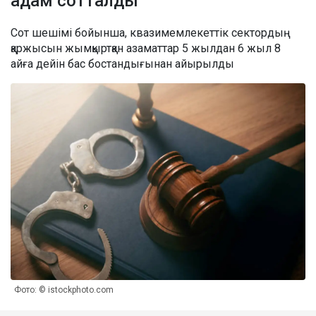
адам сотталды
Сот шешімі бойынша, квазимемлекеттік сектордың
қаржысын жымқыртқан азаматтар 5 жылдан 6 жыл 8
айға дейін бас бостандығынан айырылды
Фото: © istockphoto.com