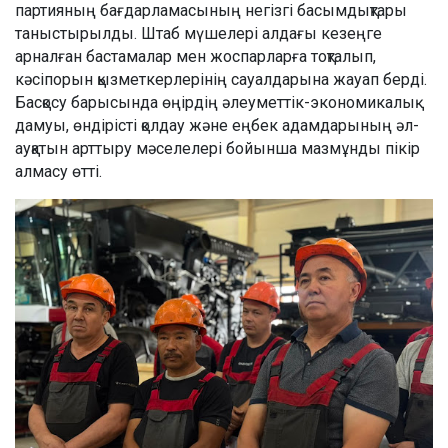
партияның бағдарламасының негізгі басымдықтары
таныстырылды. Штаб мүшелері алдағы кезеңге
арналған бастамалар мен жоспарларға тоқталып,
кәсіпорын қызметкерлерінің сауалдарына жауап берді.
Басқосу барысында өңірдің әлеуметтік-экономикалық
дамуы, өндірісті қолдау және еңбек адамдарының әл-
ауқатын арттыру мәселелері бойынша мазмұнды пікір
алмасу өтті.