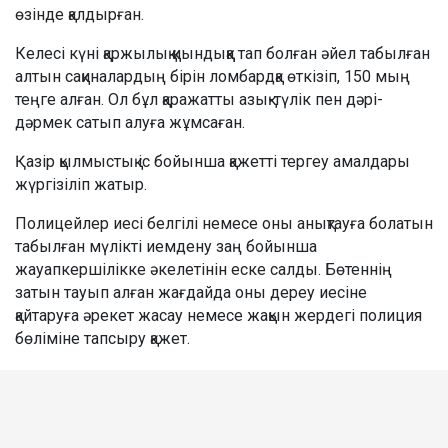
өзінде қалдырған.
Келесі күні қаржылық қиындыққа тап болған әйел табылған
алтын сақиналардың бірін ломбардқа өткізіп, 150 мың
теңге алған. Ол бұл қаражатты азық-түлік пен дәрі-
дәрмек сатып алуға жұмсаған.
Қазір қылмыстық іс бойынша қажетті тергеу амалдары
жүргізіліп жатыр.
Полицейлер иесі белгілі немесе оны анықтауға болатын
табылған мүлікті иемдену заң бойынша
жауапкершілікке әкелетінін еске салды. Бөтеннің
затын тауып алған жағдайда оны дереу иесіне
қайтаруға әрекет жасау немесе жақын жердегі полиция
бөліміне тапсыру қажет.