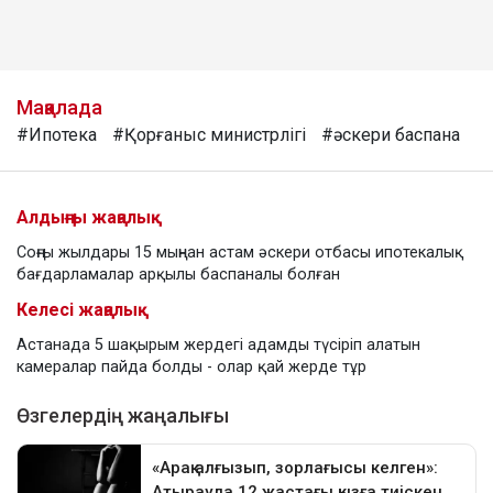
Мақалада
#Ипотека
#Қорғаныс министрлігі
#әскери баспана
Алдыңғы жаңалық
Соңғы жылдары 15 мыңнан астам әскери отбасы ипотекалық
бағдарламалар арқылы баспаналы болған
Келесі жаңалық
Астанада 5 шақырым жердегі адамды түсіріп алатын
камералар пайда болды - олар қай жерде тұр