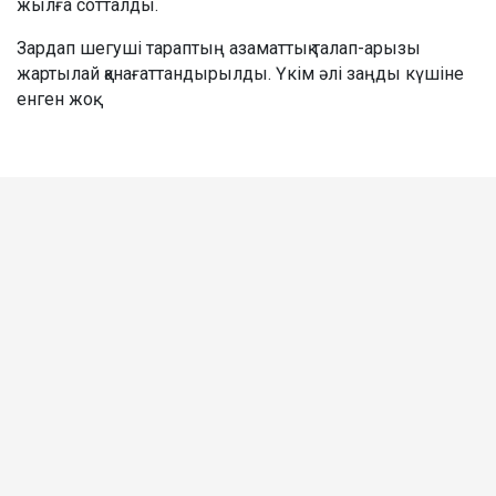
жылға сотталды.
Зардап шегуші тараптың азаматтық талап-арызы
жартылай қанағаттандырылды. Үкім әлі заңды күшіне
енген жоқ.