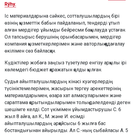
Rýhy.
Іс материалдарына сәйкес, сотталушылардың бірі
өзінің қызметтік бабын пайдаланып, тендерді ұтып
алған мердігер ұйымды бейресми бақылауда ұстаған.
Ол тапсырыс берушінің орынбасарымен, мердігер
компания қызметкерлерімен және авторлық қадағалау
өкілімен сөз байласқан.
Күдіктілер жобаға заңсыз түзетулер енгізу арқылы ірі
көлемдегі бюджет қаражатын қолды қылған.
Судья айыпталушылардың кінәсі куәгерлердің
түсініктемелерімен, жасырын тергеу әрекеттерінің
материалдарымен, өзара хат алмасуларымен және
сараптама қорытындыларымен толық дәлелденді деген
шешімге келді. Сот үкімімен ұйымдастырушы С. 6
жыл 8 айға, ал К., М. және И. есімді
айыпталушылардың әрқайсысы 6 жылға бас
бостандығынан айырылды. Ал С.-ның сыбайласы А. 5