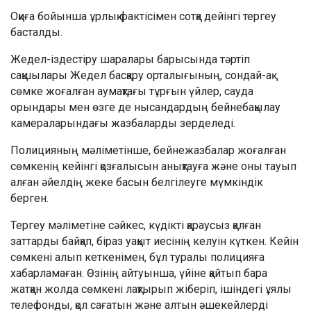
Оқиға бойынша ұрлық фактісімен сотқа дейінгі тергеу
басталды.
Жедел-іздестіру шаралары барысында тәртіп
сақшылары Жедел басқару орталығының, сондай-ақ
сөмке жоғалған аумақтағы тұрғын үйлер, сауда
орындары мен өзге де нысандардың бейнебақылау
камераларындағы жазбаларды зерделеді.
Полицияның мәліметінше, бейнежазбалар жоғалған
сөмкенің кейінгі қозғалысын анықтауға және оны тауып
алған әйелдің жеке басын белгілеуге мүмкіндік
берген.
Тергеу мәліметіне сәйкес, күдікті қараусыз қалған
заттарды байқап, біраз уақыт иесінің келуін күткен. Кейін
сөмкені алып кеткенімен, бұл туралы полицияға
хабарламаған. Өзінің айтуынша, үйіне қайтып бара
жатқан жолда сөмкені лақтырып жіберіп, ішіндегі ұялы
телефонды, қол сағатын және алтын әшекейлерді