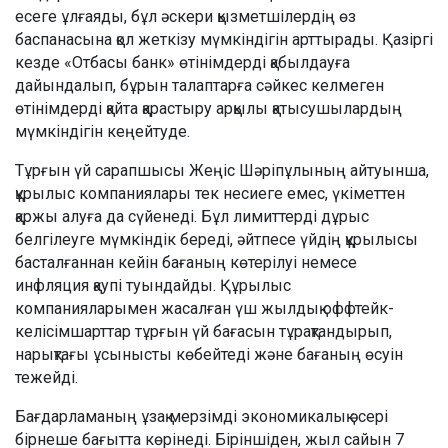
есеге ұлғаяды, бұл әскери қызметшілердің өз
баспанасына қол жеткізу мүмкіндігін арттырады. Қазіргі
кезде «Отбасы банк» өтінімдерді қабылдауға
дайындалып, бұрын талаптарға сәйкес келмеген
өтінімдерді қайта қарастыру арқылы қатысушылардың
мүмкіндігін кеңейтуде.
Тұрғын үй сарапшысы Жеңіс Шәріпұлының айтуынша,
құрылыс компаниялары тек несиеге емес, үкіметтен
қаржы алуға да сүйенеді. Бұл лимиттерді дұрыс
белгілеуге мүмкіндік береді, әйтпесе үйдің құрылысы
басталғаннан кейін бағаның көтерілуі немесе
инфляция қаупі туындайды. Құрылыс
компанияларымен жасалған үш жылдық оффтейк-
келісімшарттар тұрғын үй бағасын тұрақтандырып,
нарықтағы ұсынысты көбейтеді және бағаның өсуін
тежейді.
Бағдарламаның ұзақ мерзімді экономикалық әсері
бірнеше бағытта көрінеді. Біріншіден, жыл сайын 7