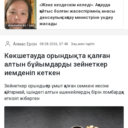
Алмас Ерсін
08.08.2026, 07:48
Заң мен тәртіп
Көкшетауда орындықта қалған
алтын бұйымдарды зейнеткер
иемденіп кеткен
Зейнеткер орындықта ұмыт қалған сөмкені иесіне
қайтармай, ішіндегі алтын әшекейлердің бірін ломбардқа
өткізіп жіберген