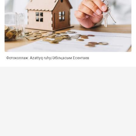
Фотоколлаж: Azattyq ruhy/Әбілқасым Есентаев