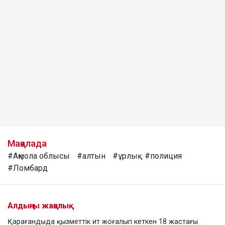
Мақалада
#Ақмола облысы
#алтын
#ұрлық
#полиция
#Ломбард
Алдыңғы жаңалық
Қарағандыда қызметтік ит жоғалып кеткен 18 жастағы