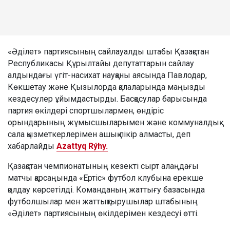
«Әділет» партиясының сайлауалды штабы Қазақстан
Республикасы Құрылтайы депутаттарын сайлау
алдындағы үгіт-насихат науқаны аясында Павлодар,
Көкшетау және Қызылорда қалаларында маңызды
кездесулер ұйымдастырды. Басқосулар барысында
партия өкілдері спортшылармен, өндіріс
орындарының жұмысшыларымен және коммуналдық
сала қызметкерлерімен ашық пікір алмасты, деп
хабарлайды
Azattyq Rýhy.
Қазақстан чемпионатының кезекті сырт алаңдағы
матчы қарсаңында «Ертіс» футбол клубына ерекше
қолдау көрсетілді. Команданың жаттығу базасында
футболшылар мен жаттықтырушылар штабының
«Әділет» партиясының өкілдерімен кездесуі өтті.