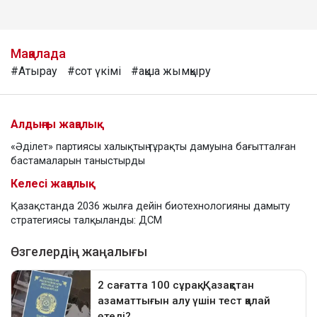
Мақалада
#Атырау
#сот үкімі
#ақша жымқыру
Алдыңғы жаңалық
«Әділет» партиясы халықтың тұрақты дамуына бағытталған
бастамаларын таныстырды
Келесі жаңалық
Қазақстанда 2036 жылға дейін биотехнологияны дамыту
стратегиясы талқыланды: ДСМ