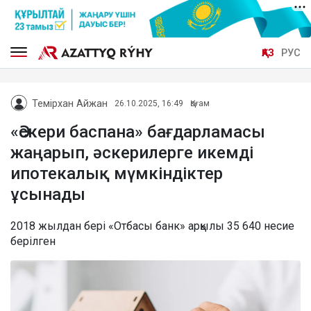
ҚАЗ
РУС
Темірхан Айжан
26.10.2025, 16:49
Қоғам
«Әскери баспана» бағдарламасы
жаңарып, әскерилерге икемді
ипотекалық мүмкіндіктер
ұсынады
2018 жылдан бері «Отбасы банк» арқылы 35 640 несие
берілген