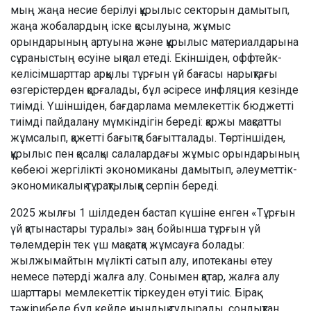
мың жаңа несие берілуі құрылыс секторын дамытып,
жаңа жобалардың іске қосылуына, жұмыс
орындарының артуына және құрылыс материалдарына
сұраныстың өсуіне ықпал етеді. Екіншіден, оффтейк-
келісімшарттар арқылы тұрғын үй бағасы нарықтағы
өзгерістерден қорғалады, бұл әсіресе инфляция кезінде
тиімді. Үшіншіден, бағдарлама мемлекеттік бюджетті
тиімді пайдалану мүмкіндігін береді: қаржы мақсатты
жұмсалып, қажетті бағытқа бағытталады. Төртіншіден,
құрылыс пен қосалқы салалардағы жұмыс орындарының
көбеюі жергілікті экономиканы дамытып, әлеуметтік-
экономикалық тұрақтылыққа серпін береді.
2025 жылғы 1 шілдеден бастап күшіне енген «Тұрғын
үй қатынастары туралы» заң бойынша тұрғын үй
төлемдерін тек үш мақсатқа жұмсауға болады:
жылжымайтын мүлікті сатып алу, ипотеканы өтеу
немесе пәтерді жалға алу. Сонымен қатар, жалға алу
шарттары мемлекеттік тіркеуден өтуі тиіс. Бірақ
тәжірибеде бұл кейде қиындық тудырады, сондықтан