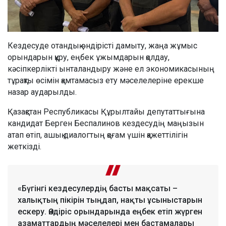
Кездесуде отандық өндірісті дамыту, жаңа жұмыс
орындарын құру, еңбек ұжымдарын қолдау,
кәсіпкерлікті ынталандыру және ел экономикасының
тұрақты өсімін қамтамасыз ету мәселелеріне ерекше
назар аударылды.
Қазақстан Республикасы Құрылтайы депутаттығына
кандидат Берген Беспалинов кездесудің маңызын
атап өтіп, ашық диалогтың қоғам үшін қажеттілігін
жеткізді.
«Бүгінгі кездесулердің басты мақсаты –
халықтың пікірін тыңдап, нақты ұсыныстарын
ескеру. Өндіріс орындарында еңбек етіп жүрген
азаматтардың мәселелері мен бастамалары