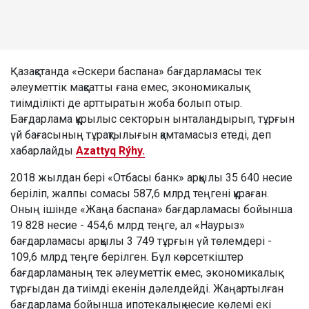
Қазақстанда «Әскери баспана» бағдарламасы тек
әлеуметтік мақсатты ғана емес, экономикалық
тиімділікті де арттыратын жоба болып отыр.
Бағдарлама құрылыс секторын ынталандырып, тұрғын
үй бағасының тұрақтылығын қамтамасыз етеді, деп
хабарлайды
Azattyq Rýhy.
2018 жылдан бері «Отбасы банк» арқылы 35 640 несие
беріліп, жалпы сомасы 587,6 млрд теңгені құраған.
Оның ішінде «Жаңа баспана» бағдарламасы бойынша
19 828 несие - 454,6 млрд теңге, ал «Наурыз»
бағдарламасы арқылы 3 749 тұрғын үй төлемдері -
109,6 млрд теңге берілген. Бұл көрсеткіштер
бағдарламаның тек әлеуметтік емес, экономикалық
тұрғыдан да тиімді екенін дәлелдейді. Жаңартылған
бағдарлама бойынша ипотекалық несие көлемі екі