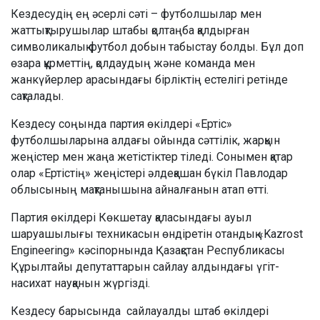
Кездесудің ең әсерлі сәті – футболшылар мен
жаттықтырушылар штабы қолтаңба қалдырған
символикалық футбол добын табыстау болды. Бұл доп
өзара құрметтің, қолдаудың және команда мен
жанкүйерлер арасындағы бірліктің естелігі ретінде
сақталады.
Кездесу соңында партия өкілдері «Ертіс»
футболшыларына алдағы ойында сәттілік, жарқын
жеңістер мен жаңа жетістіктер тіледі. Сонымен қатар
олар «Ертістің» жеңістері әлдеқашан бүкіл Павлодар
облысының мақтанышына айналғанын атап өтті.
Партия өкілдері Көкшетау қаласындағы ауыл
шаруашылығы техникасын өндіретін отандық «Kazrost
Engineering» кәсіпорнында Қазақстан Республикасы
Құрылтайы депутаттарын сайлау алдындағы үгіт-
насихат науқанын жүргізді.
Кездесу барысында сайлауалды штаб өкілдері