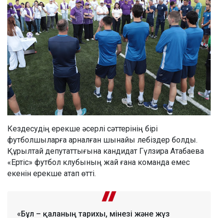
Кездесудің ерекше әсерлі сәттерінің бірі
футболшыларға арналған шынайы лебіздер болды.
Құрылтай депутаттығына кандидат Гүлзира Атабаева
«Ертіс» футбол клубының жай ғана команда емес
екенін ерекше атап өтті.
«Бұл – қаланың тарихы, мінезі және жүз