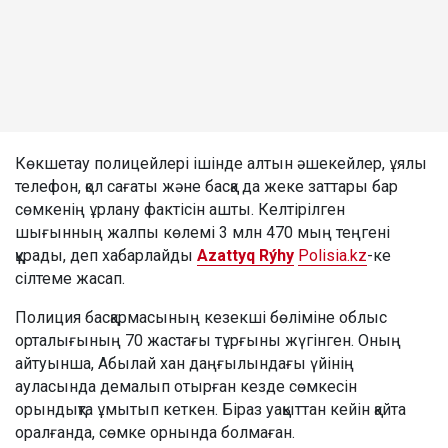
Көкшетау полицейлері ішінде алтын әшекейлер, ұялы
телефон, қол сағаты және басқа да жеке заттары бар
сөмкенің ұрлану фактісін ашты. Келтірілген
шығынның жалпы көлемі 3 млн 470 мың теңгені
құрады, деп хабарлайды
Azattyq Rýhy
Polisia.kz
-ке
сілтеме жасап.
Полиция басқармасының кезекші бөліміне облыс
орталығының 70 жастағы тұрғыны жүгінген. Оның
айтуынша, Абылай хан даңғылындағы үйінің
ауласында демалып отырған кезде сөмкесін
орындықта ұмытып кеткен. Біраз уақыттан кейін қайта
оралғанда, сөмке орнында болмаған.