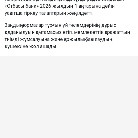
«Отбасы банк» 2026 жылдың 1 қаңтарына дейін
уақытша тіркеу талаптарын жеңілдетті.
Заңдық нормалар тұрғын үй төлемдерінің дұрыс
қолданылуын қамтамасыз етіп, мемлекеттік қаражаттың
тиімді жұмсалуына және қаржылық бақылаудың
күшеюіне жол ашады.