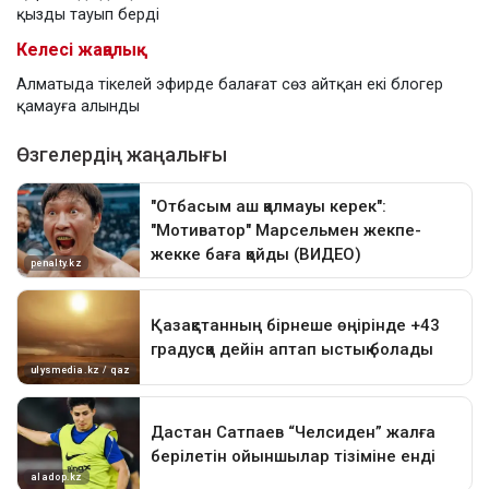
қызды тауып берді
Келесі жаңалық
Алматыда тікелей эфирде балағат сөз айтқан екі блогер
қамауға алынды