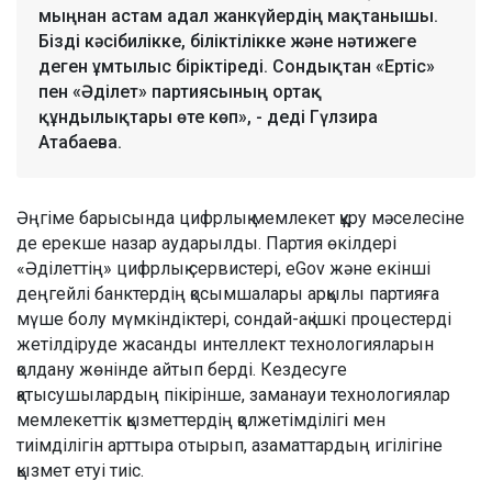
мыңнан астам адал жанкүйердің мақтанышы.
Бізді кәсібилікке, біліктілікке және нәтижеге
деген ұмтылыс біріктіреді. Сондықтан «Ертіс»
пен «Әділет» партиясының ортақ
құндылықтары өте көп», - деді Гүлзира
Атабаева.
Әңгіме барысында цифрлық мемлекет құру мәселесіне
де ерекше назар аударылды. Партия өкілдері
«Әділеттің» цифрлық сервистері, eGov және екінші
деңгейлі банктердің қосымшалары арқылы партияға
мүше болу мүмкіндіктері, сондай-ақ ішкі процестерді
жетілдіруде жасанды интеллект технологияларын
қолдану жөнінде айтып берді. Кездесуге
қатысушылардың пікірінше, заманауи технологиялар
мемлекеттік қызметтердің қолжетімділігі мен
тиімділігін арттыра отырып, азаматтардың игілігіне
қызмет етуі тиіс.