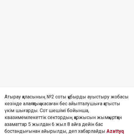
Атырау қаласының №2 соты құбырды ауыстыру жобасы
кезінде алаяқтық жасаған бес айыпталушыға қатысты
үкім шығарды. Сот шешімі бойынша,
квазимемлекеттік сектордың қаржысын жымқыртқан
азаматтар 5 жылдан 6 жыл 8 айға дейін бас
бостандығынан айырылды, деп хабарлайды
Azattyq