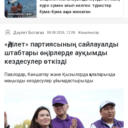
Дәулет Ботагөз
08.08.2026, 12:08
Жаңалықтар
«Әділет» партиясының сайлауалды
штабтары өңірлерде ауқымды
кездесулер өткізді
Павлодар, Көкшетау және Қызылорда қалаларында
маңызды кездесулер ұйымдастырылды