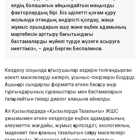
елдің болашағын айқындайтын маңызды
факторлардың бірі. Біз әділетті қоғам құру
жолында отандық өндірісті қолдау, жаңа
жұмыс орындарын ашу және еңбек адамының
мәртебесін арттыру бағытындағы
бастамаларды жүйелі түрде жүзеге асыруға
ниеттіміз», – деді Берген Беспалинов.
Кездесу соңында қатысушылар өздерін толғандырған
өзекті мәселелерді көтеріп, ұсыныс-пікірлерін білдірді.
Ашық әрі сындарлы форматта өткен басқосу өңір
тұрғындарының сұраныстары мен бастамаларын
талқылайтын тиімді диалог алаңына айналды.
Ал Қызылордада «Қызылорда Тазалығы» ЖШС
ұжымымен өткен кездесуде еңбек адамдарының
әлеуметтік жағдайы, жұмыс қауіпсіздігі, экологиялық
мәдениет пен қаланың тазалығын сақтау мәселелері
талқыланды. Жүздесуге облыстық және қалалық