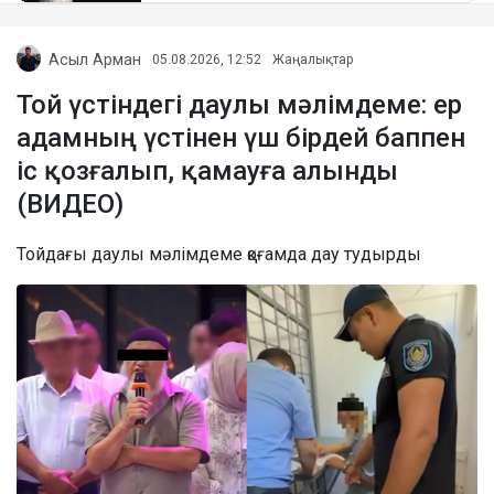
Асыл Арман
05.08.2026, 12:52
Жаңалықтар
Той үстіндегі даулы мәлімдеме: ер
адамның үстінен үш бірдей баппен
іс қозғалып, қамауға алынды
(ВИДЕО)
Тойдағы даулы мәлімдеме қоғамда дау тудырды