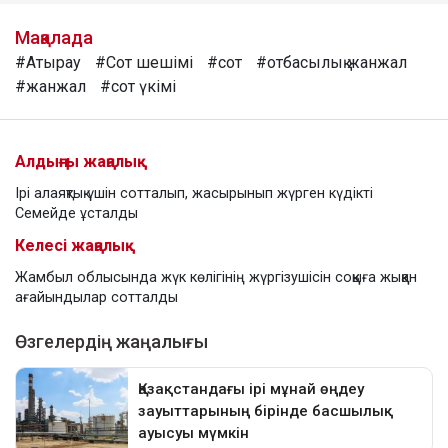
Мақалада
#Атырау
#Сот шешімі
#сот
#отбасылық жанжал
#жанжал
#сот үкімі
Алдыңғы жаңалық
Ірі алаяқтық үшін сотталып, жасырынып жүрген күдікті
Семейде ұсталды
Келесі жаңалық
Жамбыл облысында жүк көлігінің жүргізушісін соққыға жыққан
ағайындылар сотталды