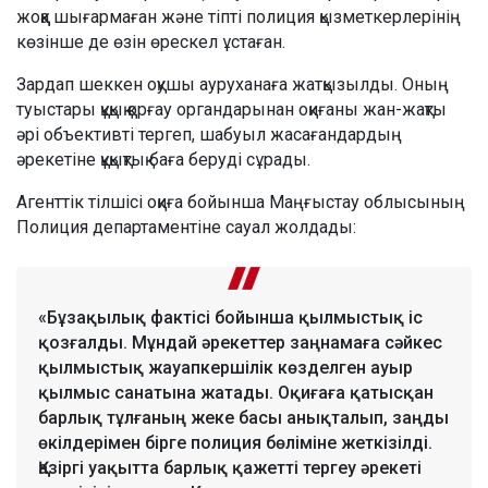
жоққа шығармаған және тіпті полиция қызметкерлерінің
көзінше де өзін өрескел ұстаған.
Зардап шеккен оқушы ауруханаға жатқызылды. Оның
туыстары құқық қорғау органдарынан оқиғаны жан-жақты
әрі объективті тергеп, шабуыл жасағандардың
әрекетіне құқықтық баға беруді сұрады.
Агенттік тілшісі оқиға бойынша Маңғыстау облысының
Полиция департаментіне сауал жолдады:
«Бұзақылық фактісі бойынша қылмыстық іс
қозғалды. Мұндай әрекеттер заңнамаға сәйкес
қылмыстық жауапкершілік көзделген ауыр
қылмыс санатына жатады. Оқиғаға қатысқан
барлық тұлғаның жеке басы анықталып, заңды
өкілдерімен бірге полиция бөліміне жеткізілді.
Қазіргі уақытта барлық қажетті тергеу әрекеті