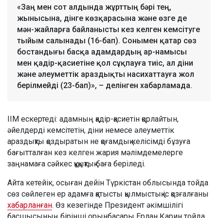
«Заң мен сот алдында жұрттың бәрі тең,
жынысына, дінге көзқарасына және өзге де
мән-жайларға байланысты кез келген кемсітуге
тыйым салынады (16-бап). Сонымен қатар сөз
бостандығы басқа адамдардың ар-намысы
мен қадір-қасиетіне қол сұқпауға тиіс, ал діни
және әлеуметтік араздықты насихаттауға жол
берілмейді (23-бап)», – делінген хабарламада.
ІІМ ескертеді: адамның қадір-қасиетін қорлайтын,
әйелдерді кемсітетін, діни немесе әлеуметтік
араздықты қоздыратын не қоғамдық келісімді бұзуға
бағытталған кез келген жария мәлімдемелерге
заңнамаға сәйкес құқықтық баға беріледі.
Айта кетейік, осыған дейін Түркістан облысында тойда
сөз сөйлеген ер адамға қатысты қылмыстық іс қозғалғаны
хабарланған
. Өз кезегінде Президент әкімшілігі
басшысының бірінші орынбасары Ерлан Қарин тойда