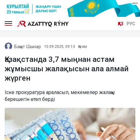
ҚАЗ
РУС
Бақыт Шынар
10.09.2025, 09:13
Қоғам
Қазақстанда 3,7 мыңнан астам
жұмысшы жалақысын ала алмай
жүрген
Іске прокуратура араласып, мекемелер жалақы
берешегін өтеп берді