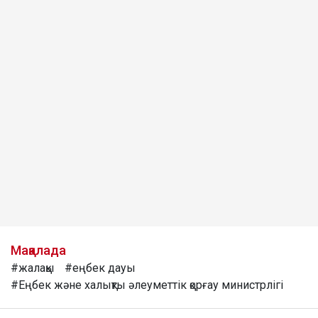
Мақалада
#жалақы
#еңбек дауы
#Еңбек және халықты әлеуметтік қорғау министрлігі