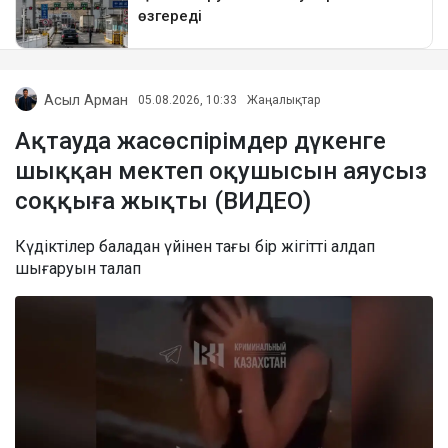
Асыл Арман
05.08.2026, 10:33
Жаңалықтар
Ақтауда жасөспірімдер дүкенге
шыққан мектеп оқушысын аяусыз
соққыға жықты (ВИДЕО)
Күдіктілер баладан үйінен тағы бір жігітті алдап
шығаруын талап