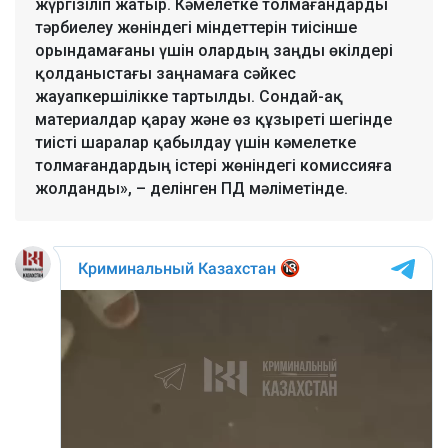
жүргізіліп жатыр. Кәмелетке толмағандарды
тәрбиелеу жөніндегі міндеттерін тиісінше
орындамағаны үшін олардың заңды өкілдері
қолданыстағы заңнамаға сәйкес
жауапкершілікке тартылды. Сондай-ақ
материалдар қарау және өз құзыреті шегінде
тиісті шаралар қабылдау үшін кәмелетке
толмағандардың істері жөніндегі комиссияға
жолданды», – делінген ПД мәліметінде.