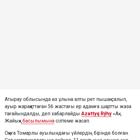
Атырау облысында өз ұлына алты рет пышақ салып,
ауыр жарақаттаған 56 жастағы ер адамға шартты жаза
тағайындалды, деп хабарлайды
Azattyq Rýhy
«Ақ
Жайық»
басылымына
сілтеме жасап.
Оқиға Томарлы ауылындағы үйлердің бірінде болған.