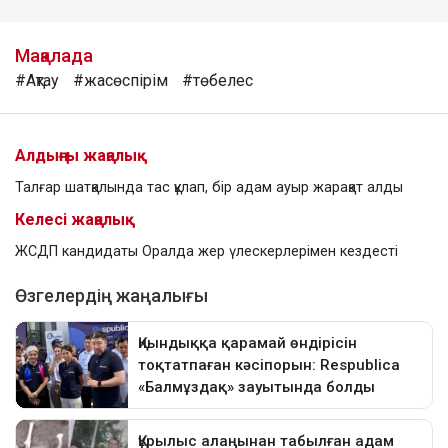
Мақалада
#Ақтау
#жасөспірім
#төбелес
Алдыңғы жаңалық
Талғар шатқалында тас құлап, бір адам ауыр жарақат алды
Келесі жаңалық
ЖСДП кандидаты Оралда жер үлескерлерімен кездесті