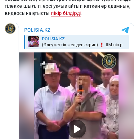
тілекке шығып, ерсі уағыз айтып кеткен ер адамның
видеосына қатысты
пікір білдірді
.