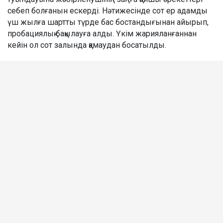
себеп болғанын ескерді. Нәтижесінде сот ер адамды
үш жылға шартты түрде бас бостандығынан айырып,
пробациялық бақылауға алды. Үкім жарияланғаннан
кейін ол сот залында қамаудан босатылды.