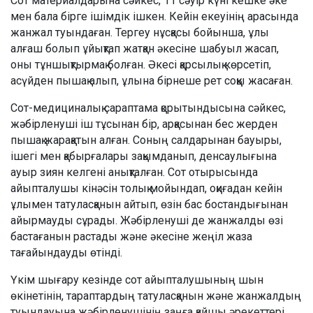
Сот материалдарына сәйкес, 11 сәуір күні кешке әке
мен бала бірге ішімдік ішкен. Кейін екеуінің арасында
жанжал туындаған. Тергеу нұсқасы бойынша, ұлы
алғаш болып ұйықтап жатқан әкесіне шабуыл жасап,
оны тұншықтырмақ болған. Әкесі қарсылық көрсетіп,
асүйден пышақ алып, ұлына бірнеше рет соққы жасаған.
Сот-медициналық сараптама қорытындысына сәйкес,
жәбірленуші іш тұсынан бір, арқасынан бес жерден
пышақ жарақатын алған. Соның салдарынан бауыры,
ішегі мен қабырғалары зақымданып, денсаулығына
ауыр зиян келгені анықталған. Сот отырысында
айыпталушы кінәсін толық мойындап, оқиғадан кейін
ұлымен татуласқанын айтып, өзін бас бостандығынан
айырмауды сұрады. Жәбірленуші де жанжалды өзі
бастағанын растады және әкесіне жеңіл жаза
тағайындауды өтінді.
Үкім шығару кезінде сот айыпталушының шын
өкінетінін, тараптардың татуласқанын және жанжалдың
туындауына жәбірленушінің заңға қайшы әрекеттері