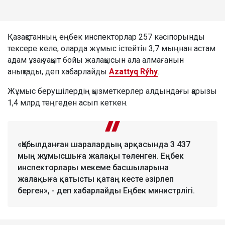
Қазақстанның еңбек инспекторлар 257 кәсіпорынды
тексере келе, оларда жұмыс істейтін 3,7 мыңнан астам
адам ұзақ уақыт бойы жалақысын ала алмағанын
анықтады, деп хабарлайды
Azattyq Rýhy
.
Жұмыс берушілердің қызметкерлер алдындағы қарызы
1,4 млрд теңгеден асып кеткен.
«Қабылданған шаралардың арқасында 3 437
мың жұмысшыға жалақы төленген. Еңбек
инспекторлары мекеме басшыларына
жалақыға қатысты қатаң кесте әзірлеп
берген», - деп хабарлайды Еңбек министрлігі.