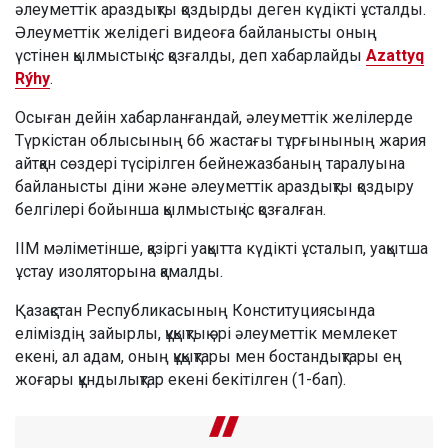
әлеуметтік араздықты қоздырды деген күдікті ұсталды.
Әлеуметтік желідегі видеоға байланысты оның
үстінен қылмыстық іс қозғалды, деп хабарлайды
Azattyq
Rýhy
.
Осыған дейін хабарланғандай, әлеуметтік желілерде
Түркістан облысының 66 жастағы тұрғынының жария
айтқан сөздері түсірілген бейнежазбаның таралуына
байланысты діни және әлеуметтік араздықты қоздыру
белгілері бойынша қылмыстық іс қозғалған.
ІІМ мәліметінше, қазіргі уақытта күдікті ұсталып, уақытша
ұстау изоляторына қамалды.
Қазақстан Республикасының Конституциясында
еліміздің зайырлы, құқықтық әрі әлеуметтік мемлекет
екені, ал адам, оның құқықтары мен бостандықтары ең
жоғары құндылықтар екені бекітілген (1-бап).