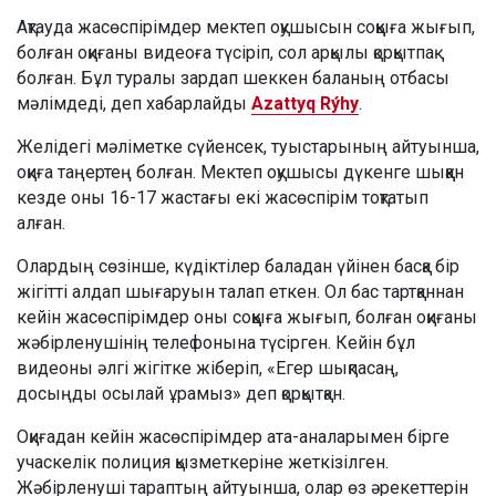
Ақтауда жасөспірімдер мектеп оқушысын соққыға жығып,
болған оқиғаны видеоға түсіріп, сол арқылы қорқытпақ
болған. Бұл туралы зардап шеккен баланың отбасы
мәлімдеді, деп хабарлайды
Azattyq Rýhy
.
Желідегі мәліметке сүйенсек, туыстарының айтуынша,
оқиға таңертең болған. Мектеп оқушысы дүкенге шыққан
кезде оны 16-17 жастағы екі жасөспірім тоқтатып
алған.
Олардың сөзінше, күдіктілер баладан үйінен басқа бір
жігітті алдап шығаруын талап еткен. Ол бас тартқаннан
кейін жасөспірімдер оны соққыға жығып, болған оқиғаны
жәбірленушінің телефонына түсірген. Кейін бұл
видеоны әлгі жігітке жіберіп, «Егер шықпасаң,
досыңды осылай ұрамыз» деп қорқытқан.
Оқиғадан кейін жасөспірімдер ата-аналарымен бірге
учаскелік полиция қызметкеріне жеткізілген.
Жәбірленуші тараптың айтуынша, олар өз әрекеттерін