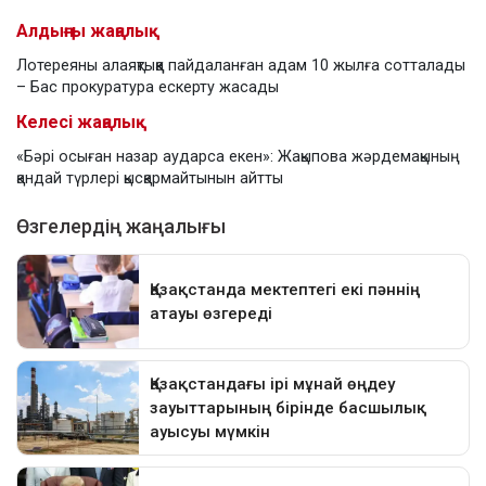
Алдыңғы жаңалық
Лотереяны алаяқтыққа пайдаланған адам 10 жылға сотталады
– Бас прокуратура ескерту жасады
Келесі жаңалық
«Бәрі осыған назар аударса екен»: Жақыпова жәрдемақының
қандай түрлері қысқармайтынын айтты