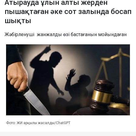
Атырауда ұлын алты жерден
пышақтаған әке сот залында босап
шықты
Жәбірленуші жанжалды өзі бастағанын мойындаған
Фото: ЖИ арқылы жасалды/ChatGPT