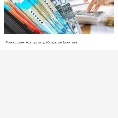
Фотоколлаж: Azattyq ruhy/Әбілқасым Есентаев