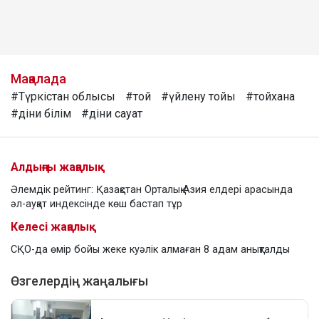
Мақалада
#Түркістан облысы
#той
#үйлену тойы
#тойхана
#діни білім
#діни сауат
Алдыңғы жаңалық
Әлемдік рейтинг: Қазақстан Орталық Азия елдері арасында
әл-ауқат индексінде көш бастап тұр
Келесі жаңалық
СҚО-да өмір бойы жеке куәлік алмаған 8 адам анықталды