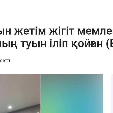
н жетім жігіт мемлек
ың туын іліп қойған 
сетті