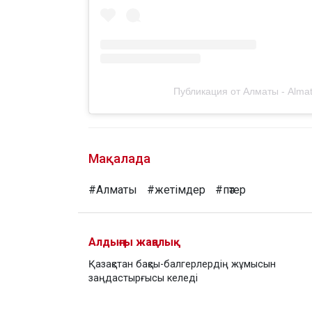
Публикация от Алматы - Almaty
Мақалада
#Алматы
#жетімдер
#пәтер
Алдыңғы жаңалық
Қазақстан бақсы-балгерлердің жұмысын
заңдастырғысы келеді