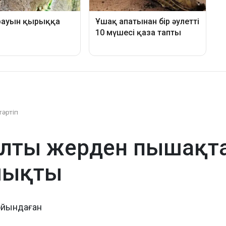
тәртіп
лты жерден пышақтағ
шықты
ойындаған