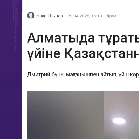
Бақыт Шынар
29.04.2025, 16:19
Қоғам
Алматыда тұраты
үйіне Қазақстанн
Дмитрий бұны мақтанышпен айтып, үйін көр