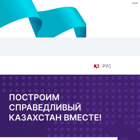
ҚАЗ
РУС