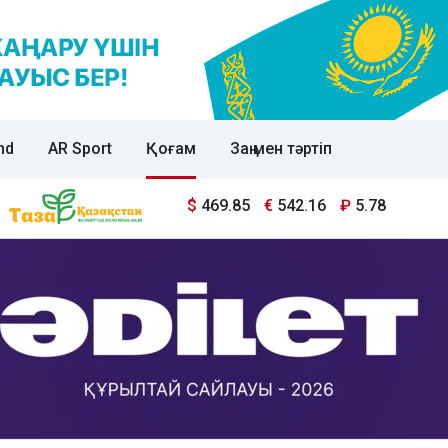
nd
AR Sport
Қоғам
Заң мен тәртіп
$
469.85
€
542.16
₽
5.78