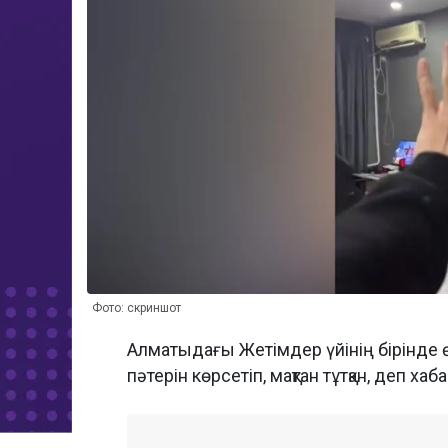
Фото: скриншот
Алматыдағы Жетімдер үйінің бірінде ө
пәтерін көрсетіп, мақтан тұтқан, деп х