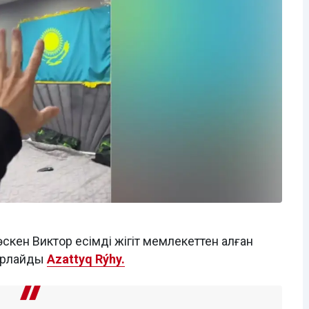
скен Виктор есімді жігіт мемлекеттен алған
абарлайды
Azattyq Rýhy.