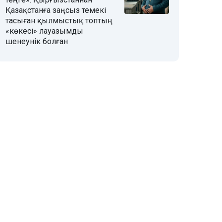
Қазақстанға заңсыз темекі
тасыған қылмыстық топтың
«көкесі» лауазымды
шенеунік болған