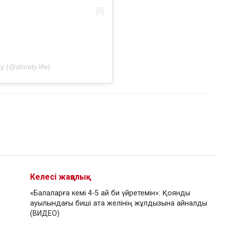
 (@almaty.life)
Келесі жаңалық
«Балаларға кемі 4-5 ай би үйретемін»: Қоянды
ауылындағы биші ата желінің жұлдызына айналды
(ВИДЕО)