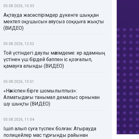
05.08.2026, 10:33
Ақтауда жасөспірімдер дүкенге шыққан
мектеп оқушысын аяусыз соққыға жықты
(ВИДЕО)
05.08.2026, 12:52
Той үстіндегі даулы мәлімдеме: ер адамның
үстінен үш бірдей баппен іс қозғалып,
қамауға алынды (ВИДЕО)
05.08.2026, 15:51
«Нәжіспен бірге шомылыппыз»:
Алматыдағы танымал демалыс орнынан
шу шықты (ВИДЕО)
05.08.2026, 11:04
Ішіп алып суға түспек болған: Атырауда
полицейлер мас тұрғынды райынан