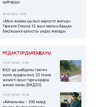
қайтарды
05.08.2026, 14:58
«Мені жаман қылып көрсетіп жатыр»:
Тәжіғали Елеуов 33 жыл малын баққан
бақташыға қатысты үндеу жасады
РЕДАКТОРДЫҢ ТАҢДАУЫ
16.07.2026, 12:45
БҚО-да шабдалы тиеген
көлік аударылып, 20 тонна
жемісті ауыл тұрғындары
жинап алған (ВИДЕО)
16.07.2026, 10:24
«Айналымы – 200 млрд
теңге»: Қырғызстаннан