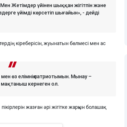
. Мен Жетімдер үйінен шыққан жігітпін және
здерге үйімді көрсетіп шығайын», - дейді
тердің кіреберісін, жуынатын бөлмесі мен ас
 мен өз елімнің патриотымын. Мынау –
н мақтаныш кернеген ол.
пікірлерін жазған әрі жігітке жарқын болашақ