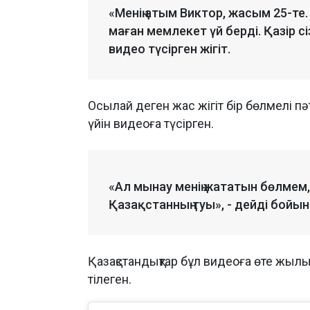
«Менің атым Виктор, жасым 25-те
маған мемлекет үй берді. Қазір сі
видео түсірген жігіт.
Осылай деген жас жігіт бір бөлмелі пә
үйін видеоға түсірген.
«Ал мынау менің жататын бөлмем,
Қазақстанның туы», - дейді бойы
Қазақстандықтар бұл видеоға өте жылы 
тілеген.