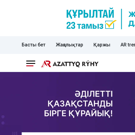
Басты бет
Жаңалықтар
Қаржы
AR tre