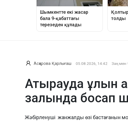
Асқарова Қарлығаш
05.08.2026, 14:42
Заң мен 
Атырауда ұлын а
залында босап 
Жәбірленуші жанжалды өзі бастағанын м