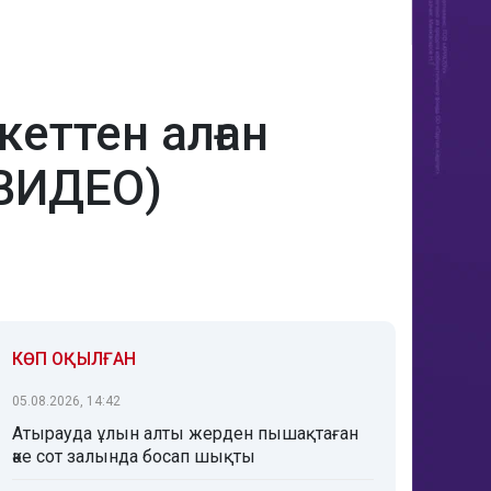
еттен алған
(ВИДЕО)
КӨП ОҚЫЛҒАН
05.08.2026, 14:42
Атырауда ұлын алты жерден пышақтаған
әке сот залында босап шықты