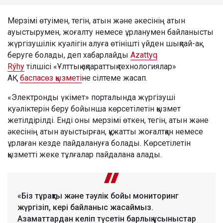
Мерзімі өтуімен, тегін, атын және әкесінің атын
ауыстырумен, жоғалту немесе ұрланумен байланысты
жүргізушілік куәлігін алуға өтінішті үйден шықпай-ақ
беруге болады, деп хабарлайды
Azattyq
Rýhy
тілшісі «Ұлттық ақпараттық технологиялар»
АҚ
баспасөз қызметі
не сілтеме жасап.
«Электронды үкімет» порталында жүргізуші
куәліктерін беру бойынша көрсетілетін қызмет
жетілдірілді. Енді оны мерзімі өткен, тегін, атын және
әкесінің атын ауыстырған, құжатты жоғалтқан немесе
ұрлаған кезде пайдалануға болады. Көрсетілетін
қызметті жеке тұлғалар пайдалана алады.
«Біз тұрақты және тәулік бойы мониторинг
жүргізіп, кері байланыс жасаймыз.
Азаматтардан келіп түсетін барлық ұсыныстар