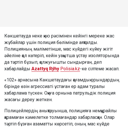
Көкшетауда неке қию рәсімінен кейінгі мереке жас
жұбайлар үшін полиция бөлімінде аяқталды.
Полицияның мәліметінше, мас күйдегі күйеу жігіт
әйеліне қол көтеріп, кейін уақытша ұстау изоляторында
да тәртіп бұзып, қолжуғышты сындырған, деп
хабарлайды
Azattyq Rýhy
Polisia.kz
-ке сілтеме жасап.
«102» арнасына Көкшетаудағы қоғамдық орындардың
бірінде өзін агрессивті ұстаған ер адам туралы
хабарлама түскен. Оқиға орнына патрульдік полиция
жасағы дереу жеткен.
Полицейлердің анықтауынша, полицияға немқұрайлы
қарамаған кәмелетке толмағандар хабарласқан. Олар
тәртіп бұзған азаматты көрсетіп, оның мас күйде