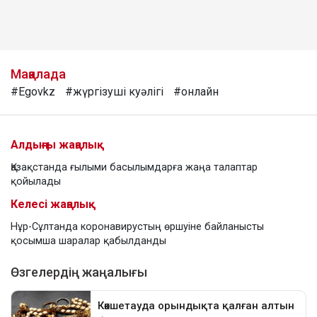
Мақалада
#Egovkz
#жүргізуші куәлігі
#онлайн
Алдыңғы жаңалық
Қазақстанда ғылыми басылымдарға жаңа талаптар
қойылады
Келесі жаңалық
Нұр-Сұлтанда коронавирустың өршуіне байланысты
қосымша шаралар қабылданды