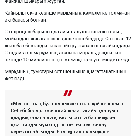
жанжал шығарып жүрген.
Қайғылы оқиға кезінде марқұмның кәмелетке толмаған
екі баласы болған.
Сот процесі барысында айыпталушы кінәсін толық
мойындап, жасаған ісіне өкінетінін білдірді. Сот оған 12
жыл бас бостандығынан айыру жазасын тағайындады.
Сондай-ақ ол марқұмның ағасына моральдық шығын
ретінде 10 миллион теңге өтемақы төлеуге міндеттелді.
Марқұмның туыстары сот шешіміне қанағаттанатынын
жеткізді.
«Мен соттың бұл шешімімен толықтай келісемін.
Себебі біз дәл осындай жаза тағайындалуын
қаладық. Балаларға қатысты сотта барлық қажетті
құжаттарды мүмкіндігінше тезірек жинау
керектігі айтылды. Енді қорғаншылық және