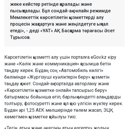
жеке кейстер ретінде қаралады және
пысықталады. Бұл сондай-ақ онлайн режимде
Мемлекеттік көрсетілетін қызметтерді алу
процесін жақсартуға және жеңілдетуге ықпал
етеді», - деді «ҰАТ» АҚ Басқарма төрағасы Әсет
Тұрысов.
Көрсетілетін қызметті алу үшін порталға eGov.kz кіру
және «Көлік және коммуникация» қосымша бетін
таңдау керек. Бұдаң соң «Автомобиль көлігі»
бөлімінде «Жүргізуші куәліктерін беру» қызметін
таңдау қажет. Сондай-ақ порталда авторлану және
«Көрсетілетін қызметке онлайн тапсырыс беру»
батырмасы бойынша өтіп, барлық міндетті алаңдарды
толтыру, фотосуретті және қол қою үлгісін жүктеу керек.
Бұдан әрі 1,25 АЕК мөлшерінде төлем жасап, ЭЦҚ
көмегімен қызметке қойылуы тиіс.
«Тегін, атын және әкесінің атын өзгерту» жолын