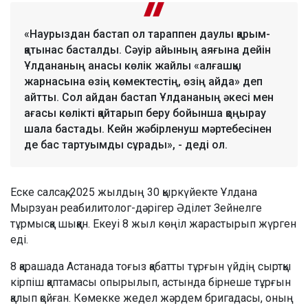
«Наурыздан бастап ол тараппен даулы қарым-
қатынас басталды. Сәуір айының аяғына дейін
Ұлдананың анасы көлік жайлы «алғашқы
жарнасына өзің көмектестің, өзің айда» деп
айтты. Сол айдан бастап Ұлдананың әкесі мен
ағасы көлікті қайтарып беру бойынша қоңырау
шала бастады. Кейн жәбірленуш мәртебесінен
де бас тартуымды сұрады», - деді ол.
Еске салсақ, 2025 жылдың 30 қыркүйекте Ұлдана
Мырзуан реабилитолог-дәрігер Әділет Зейнелге
тұрмысқа шыққан. Екеуі 8 жыл көңіл жарастырып жүрген
еді.
8 қарашада Астанада тоғыз қабатты тұрғын үйдің сыртқы
кірпіш қаптамасы опырылып, астында бірнеше тұрғын
қалып қойған. Көмекке жедел жәрдем бригадасы, оның