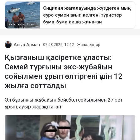
Асыл Арман
07.08.2026, 12:12
Жаңалықтар
Қызғаныш қасіретке ұласты:
Семей тұрғыны экс-жұбайын
сойылмен ұрып өлтіргені үшін 12
жылға сотталды
Ол бұрынғы жұбайын бейсбол сойылымен 27 рет
ұрып, ауыр жарақаттаған