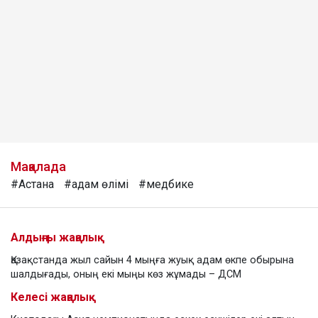
Мақалада
#Астана
#адам өлімі
#медбике
Алдыңғы жаңалық
Қазақстанда жыл сайын 4 мыңға жуық адам өкпе обырына
шалдығады, оның екі мыңы көз жұмады – ДСМ
Келесі жаңалық