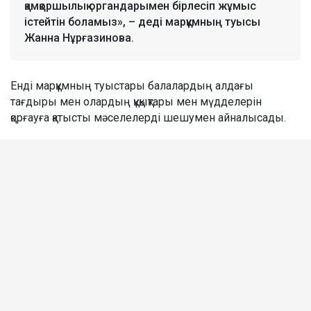
қамқоршылық органдарымен бірлесіп жұмыс
істейтін боламыз», – деді марқұмның туысы
Жанна Нұрғазинова.
Енді марқұмның туыстары балалардың алдағы
тағдыры мен олардың құқықтары мен мүдделерін
қорғауға қатысты мәселелерді шешумен айналысады.