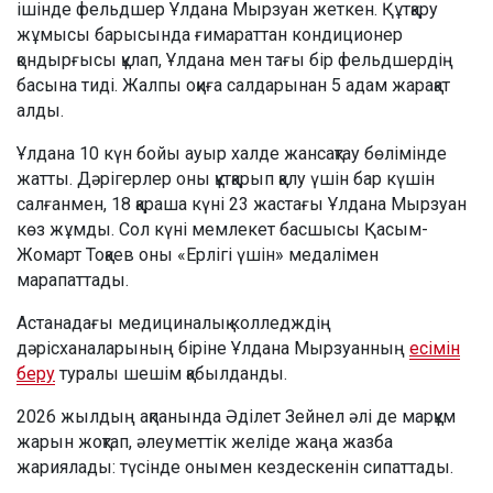
ішінде фельдшер Ұлдана Мырзуан жеткен. Құтқару
жұмысы барысында ғимараттан кондиционер
қондырғысы құлап, Ұлдана мен тағы бір фельдшердің
басына тиді. Жалпы оқиға салдарынан 5 адам жарақат
алды.
Ұлдана 10 күн бойы ауыр халде жансақтау бөлімінде
жатты. Дәрігерлер оны құтқарып қалу үшін бар күшін
салғанмен, 18 қараша күні 23 жастағы Ұлдана Мырзуан
көз жұмды. Сол күні мемлекет басшысы Қасым-
Жомарт Тоқаев оны «Ерлігі үшін» медалімен
марапаттады.
Астанадағы медициналық колледждің
дәрісханаларының біріне Ұлдана Мырзуанның
есімін
беру
туралы шешім қабылданды.
2026 жылдың ақпанында Әділет Зейнел әлі де марқұм
жарын жоқтап, әлеуметтік желіде жаңа жазба
жариялады: түсінде онымен кездескенін сипаттады.