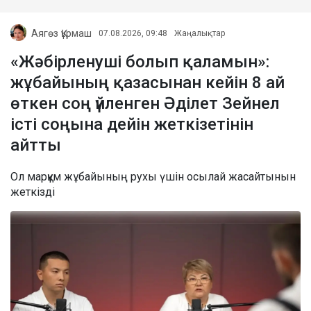
Аягөз Құрмаш
07.08.2026, 09:48
Жаңалықтар
«Жәбірленуші болып қаламын»:
жұбайының қазасынан кейін 8 ай
өткен соң үйленген Әділет Зейнел
істі соңына дейін жеткізетінін
айтты
Ол марқұм жұбайының рухы үшін осылай жасайтынын
жеткізді