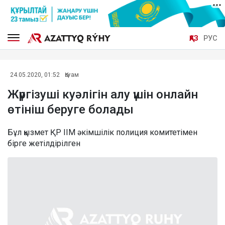
ҚАЗ
РУС
24.05.2020, 01:52
Қоғам
Жүргізуші куәлігін алу үшін онлайн
өтініш беруге болады
Бұл қызмет ҚР ІІМ әкімшілік полиция комитетімен
бірге жетілдірілген