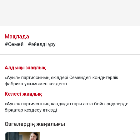
Мақалада
#Семей
#әйелді ұру
Алдыңғы жаңалық
«Ауыл» партиясының өкілдері Семейдегі кондитерлік
фабрика ұжымымен кездесті
Келесі жаңалық
«Ауыл» партиясының кандидаттары апта бойы өңірлерде
бірқатар кездесу өткізді