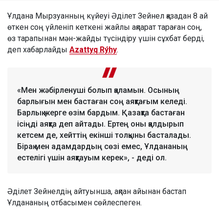
Ұлдана Мырзуанның күйеуі Әділет Зейнел қазадан 8 ай
өткен соң үйленіп кеткені жайлы ақпарат тараған соң,
өз тарапынан мән-жайды түсіндіру үшін сұхбат берді,
деп хабарлайды
Azattyq Rýhy
.
«Мен жәбірленуші болып қаламын. Осының
барлығын мен бастаған соң аяқтағым келеді.
Барлық жерге өзім бардым. Қазақта бастаған
ісіңді аяқта деп айтады. Ертең оны қалдырып
кетсем де, хейттің екінші толқыны басталады.
Бірақ мен адамдардың сөзі емес, Ұлдананың
естелігі үшін аяқтауым керек», - деді ол.
Әділет Зейнелдің айтуынша, ақпан айынан бастап
Ұлдананың отбасымен сөйлеспеген.