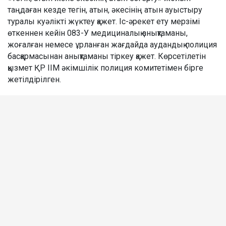
таңдаған кезде тегін, атын, әкесінің атын ауыстыру
туралы куәлікті жүктеу қажет. Іс-әрекет ету мерзімі
өткеннен кейін 083-У медициналық анықтаманы,
жоғалған немесе ұрланған жағдайда аудандық полиция
басқармасынан анықтаманы тіркеу қажет. Көрсетілетін
қызмет ҚР ІІМ әкімшілік полиция комитетімен бірге
жетілдірілген.