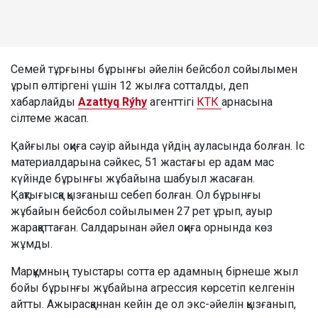
Семей тұрғыны бұрынғы әйелін бейсбол сойылымен
ұрып өлтіргені үшін 12 жылға сотталды, деп
хабарлайды
Azattyq Rýhy
агенттігі
КТК
арнасына
сілтеме жасап.
Қайғылы оқиға сәуір айында үйдің ауласында болған. Іс
материалдарына сәйкес, 51 жастағы ер адам мас
күйінде бұрынғы жұбайына шабуыл жасаған.
Қақтығысқа қызғаныш себеп болған. Ол бұрынғы
жұбайын бейсбол сойылымен 27 рет ұрып, ауыр
жарақаттаған. Салдарынан әйел оқиға орнында көз
жұмды.
Марқұмның туыстары сотта ер адамның бірнеше жыл
бойы бұрынғы жұбайына агрессия көрсетіп келгенін
айтты. Ажырасқаннан кейін де ол экс-әйелін қызғанып,