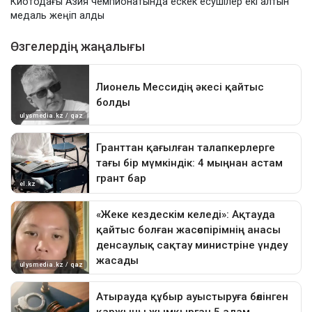
Киотодағы Азия чемпионатында ескек есушілер екі алтын
медаль жеңіп алды