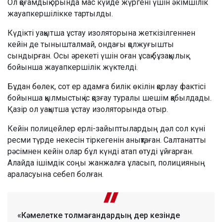
Ол қоғамдық орында мас күйде жүргені үшін әкімшілік
жауапкершілікке тартылды.
Күдікті уақытша ұстау изоляторына жеткізілгеннен
кейін де тынышталмай, ондағы қолжуғышты
сындырған. Осы әрекеті үшін оған ұсақ бұзақылық
бойынша жауапкершілік жүктелді.
Бұдан бөлек, сот ер адамға билік өкілін қорлау фактісі
бойынша қылмыстық іс қозғау туралы шешім қабылдады.
Қазір ол уақытша ұстау изоляторында отыр.
Кейін полицейлер ерлі-зайыптылардың дәл сол күні
ресми түрде некесін тіркегенін анықтаған. Салтанатты
рәсімнен кейін олар бұл күнді атап өтуді ұйғарған.
Алайда ішімдік соңы жанжалға ұласып, полицияның
араласуына себеп болған.
«Кәмелетке толмағандардың дер кезінде