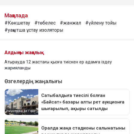
Мақалада
#Көкшетау
#төбелес
#жанжал
#үйлену тойы
#уақытша ұстау изоляторы
Алдыңғы жаңалық
Атырауда 12 жастағы қызға тиіскен ер адамға іздеу
жарияланды