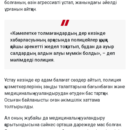
болғанын, өзін агрессивті ұстап, жанындағы әйелді
ұрғанын айтқан.
«Кәмелетке толмағандардың дер кезінде
хабарласуының арқасында полицейлер құқыққа
қайшы әрекетті жедел тоқтатып, бұдан да ауыр
салдардың алдын алуы мүмкін болды», – деп
мәлімдеді полиция.
Ұстау кезінде ер адам балағат сөздер айтып, полиция
қызметкерлерінің заңды талаптарына бағынбаған және
медициналық куәландырудан өтуден бас тартқан.
Осыған байланысты оған әкімшілік хаттама
толтырылды.
Ал оның жұбайы да медициналық куәландыру
қорытындысына сәйкес орташа дәрежеде мас болған.