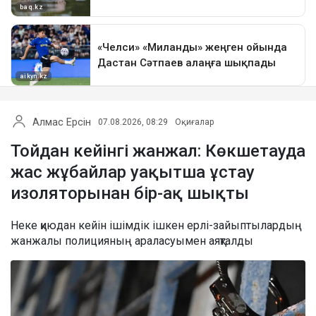
Алмас Ерсін
07.08.2026, 08:29
Оқиғалар
Тойдан кейінгі жанжал: Көкшетауда
жас жұбайлар уақытша ұстау
изоляторынан бір-ақ шықты
Неке қиюдан кейін ішімдік ішкен ерлі-зайыптылардың
жанжалы полицияның араласуымен аяқталды