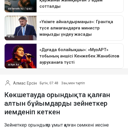
Алмас Ерсін
Бүгін, 07:48
Заң мен тәртіп
Көкшетауда орындықта қалған
алтын бұйымдарды зейнеткер
иемденіп кеткен
Зейнеткер орындықта ұмыт қалған сөмкені иесіне