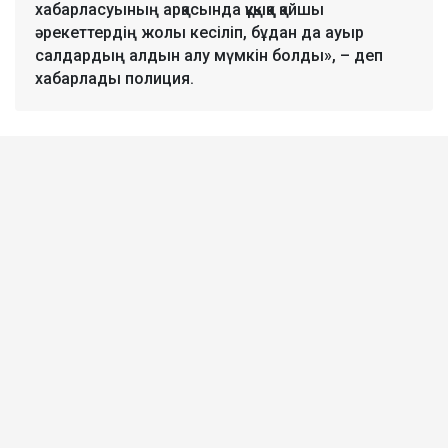
хабарласуының арқасында құқыққа қайшы
әрекеттердің жолы кесіліп, бұдан да ауыр
салдардың алдын алу мүмкін болды», – деп
хабарлады полиция.