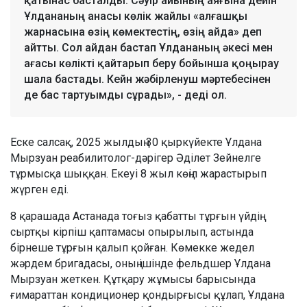
қатынас басталды. Сәуір айының аяғына дейін
Ұлдананың анасы көлік жайлы «алғашқы
жарнасына өзің көмектестің, өзің айда» деп
айтты. Сол айдан бастап Ұлдананың әкесі мен
ағасы көлікті қайтарып беру бойынша қоңырау
шала бастады. Кейн жәбірленуш мәртебесінен
де бас тартуымды сұрады», - деді ол.
Еске салсақ, 2025 жылдың 30 қыркүйекте Ұлдана
Мырзуан реабилитолог-дәрігер Әділет Зейнелге
тұрмысқа шыққан. Екеуі 8 жыл көңіл жарастырып
жүрген еді.
8 қарашада Астанада тоғыз қабатты тұрғын үйдің
сыртқы кірпіш қаптамасы опырылып, астында
бірнеше тұрғын қалып қойған. Көмекке жедел
жәрдем бригадасы, оның ішінде фельдшер Ұлдана
Мырзуан жеткен. Құтқару жұмысы барысында
ғимараттан кондиционер қондырғысы құлап, Ұлдана