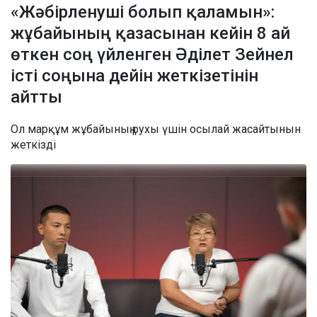
«Жәбірленуші болып қаламын»:
жұбайының қазасынан кейін 8 ай
өткен соң үйленген Әділет Зейнел
істі соңына дейін жеткізетінін
айтты
Ол марқұм жұбайының рухы үшін осылай жасайтынын
жеткізді