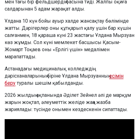
мен тағы бір фельдшердің басына тиді. Жалпы оқиға
салдарынан 5 адам жарақат алды.
Ұлдана 10 күн бойы ауыр халде жансақтау бөлімінде
жатты. Дәрігерлер оны құтқарып қалу үшін бар күшін
салғанмен, 18 қараша күні 23 жастағы Ұлдана Мырзуан
көз жұмды. Сол күні мемлекет басшысы Қасым-
Жомарт Тоқаев оны «Ерлігі үшін» медалімен
марапаттады.
Астанадағы медициналық колледждің
дәрісханаларының біріне Ұлдана Мырзуанның
есімін
беру
туралы шешім қабылданды.
2026 жылдың ақпанында Әділет Зейнел әлі де марқұм
жарын жоқтап, әлеуметтік желіде жаңа жазба
жариялады: түсінде онымен кездескенін сипаттады.