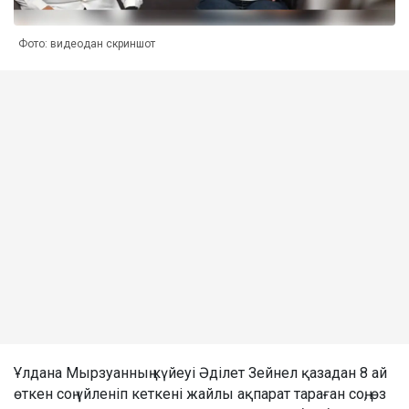
Фото: видеодан скриншот
Ұлдана Мырзуанның күйеуі Әділет Зейнел қазадан 8 ай
өткен соң үйленіп кеткені жайлы ақпарат тараған соң, өз