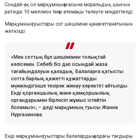
Сондай-ақ ол марқұмның ағасына моральдық шығын
ретінде 10 миллион теңге өтемақы төлеуге міндеттелді.
Марқұмның туыстары сот шешіміне қанағаттанатынын
жеткізді.
«Мен соттың бұл шешімімен толықтай
келісемін. Себебі біз дәл осындай жаза
тағайындалуын қаладық. Балаларға қатысты
сотта барлық қажетті құжаттарды
мүмкіндігінше тезірек жинау керектігі айтылды.
Енді қорғаншылық және қамқоршылық
органдарымен бірлесіп жұмыс істейтін
боламыз», – деді марқұмның туысы Жанна
Нұрғазинова.
Енді марқұмның туыстары балалардың алдағы тағдыры