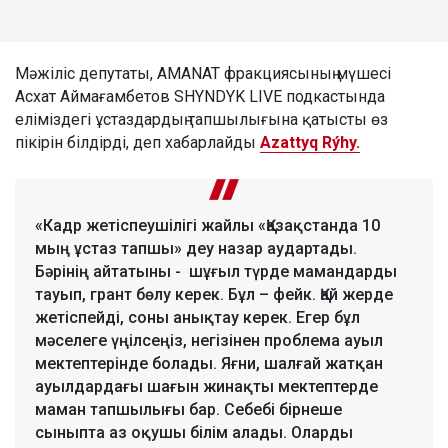
Мәжіліс депутаты, AMANAT фракциясының мүшесі
Асхат Аймағамбетов SHYNDYK LIVE подкастында
еліміздегі ұстаздардың тапшылығына қатысты өз
пікірін білдірді, деп хабарлайды
Azattyq Rýhy.
«Кадр жетіспеушілігі жайлы «Қазақстанда 10
мың ұстаз тапшы» деу назар аудартады.
Бәрінің айтатыны - шұғыл түрде мамандарды
тауып, грант бөлу керек. Бұл – фейк. Қай жерде
жетіспейді, соны анықтау керек. Егер бұл
мәселеге үңілсеңіз, негізінен проблема ауыл
мектептерінде болады. Яғни, шалғай жатқан
ауылдардағы шағын жинақты мектептерде
маман тапшылығы бар. Себебі бірнеше
сыныпта аз оқушы білім алады. Оларды