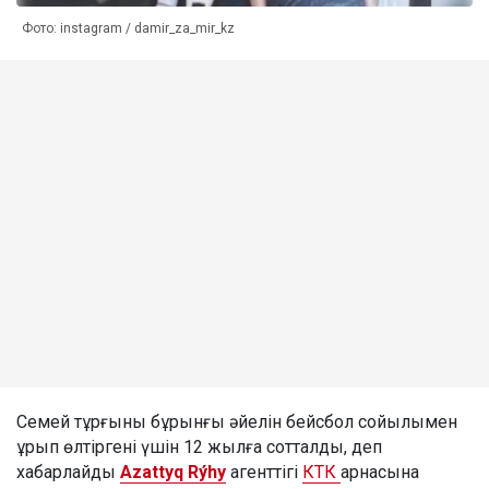
Фото: instagram / damir_za_mir_kz
Семей тұрғыны бұрынғы әйелін бейсбол сойылымен
ұрып өлтіргені үшін 12 жылға сотталды, деп
хабарлайды
Azattyq Rýhy
агенттігі
КТК
арнасына