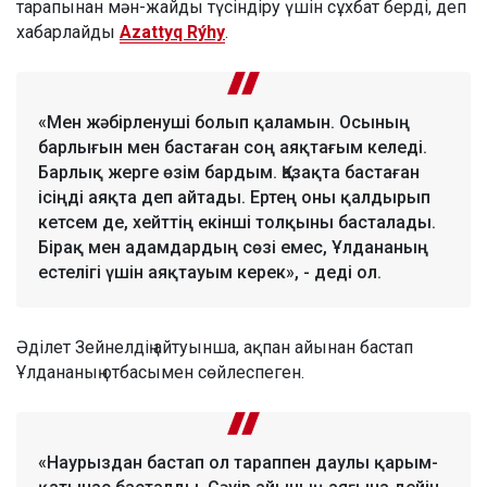
тарапынан мән-жайды түсіндіру үшін сұхбат берді, деп
хабарлайды
Azattyq Rýhy
.
«Мен жәбірленуші болып қаламын. Осының
барлығын мен бастаған соң аяқтағым келеді.
Барлық жерге өзім бардым. Қазақта бастаған
ісіңді аяқта деп айтады. Ертең оны қалдырып
кетсем де, хейттің екінші толқыны басталады.
Бірақ мен адамдардың сөзі емес, Ұлдананың
естелігі үшін аяқтауым керек», - деді ол.
Әділет Зейнелдің айтуынша, ақпан айынан бастап
Ұлдананың отбасымен сөйлеспеген.
«Наурыздан бастап ол тараппен даулы қарым-