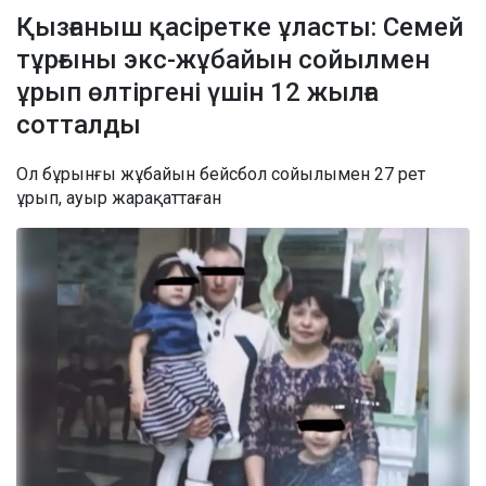
Қызғаныш қасіретке ұласты: Семей
тұрғыны экс-жұбайын сойылмен
ұрып өлтіргені үшін 12 жылға
сотталды
Ол бұрынғы жұбайын бейсбол сойылымен 27 рет
ұрып, ауыр жарақаттаған