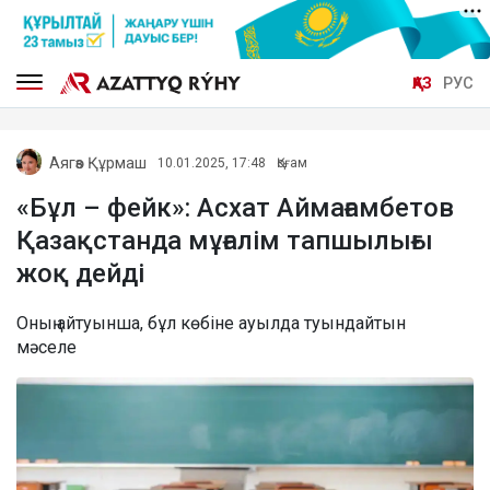
ҚАЗ
РУС
Аягөз Құрмаш
10.01.2025, 17:48
Қоғам
«Бұл – фейк»: Асхат Аймағамбетов
Қазақстанда мұғалім тапшылығы
жоқ дейді
Оның айтуынша, бұл көбіне ауылда туындайтын
мәселе