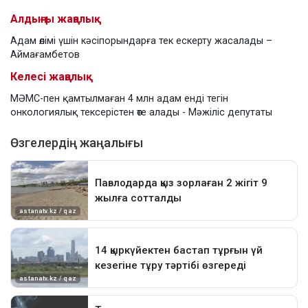
Алдыңғы жаңалық
Адам өлімі үшін кәсіпорындарға тек ескерту жасалады –
Аймағамбетов
Келесі жаңалық
МӘМС-пен қамтылмаған 4 млн адам енді тегін
онкологиялық тексерістен өте алады - Мәжіліс депутаты