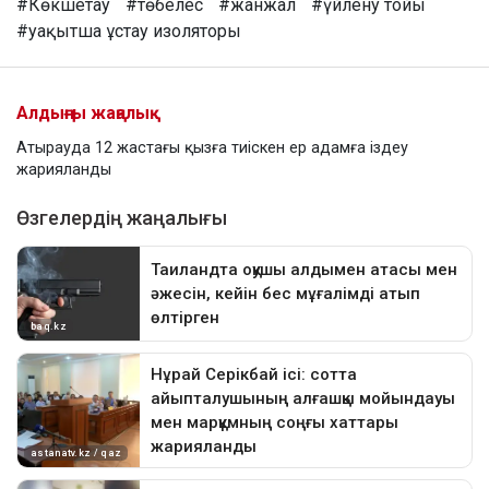
#Көкшетау
#төбелес
#жанжал
#үйлену тойы
#уақытша ұстау изоляторы
Алдыңғы жаңалық
Атырауда 12 жастағы қызға тиіскен ер адамға іздеу
жарияланды