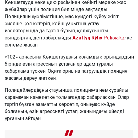
Көкшетауда неке қию рәсімінен кейінгі мереке жас
жұбайлар үшін полиция бөлімінде аяқталды.
Полицияның мәліметінше, мас күйдегі күйеу жігіт
әйеліне қол көтеріп, кейін уақытша ұстау
изоляторында да тәртіп бұзып, қолжуғышты
сындырған, деп хабарлайды
Azattyq Rýhy
Polisia.kz
-ке
сілтеме жасап.
«102» арнасына Көкшетаудағы қоғамдық орындардың
бірінде өзін агрессивті ұстаған ер адам туралы
хабарлама түскен. Оқиға орнына патрульдік полиция
жасағы дереу жеткен.
Полицейлердің анықтауынша, полицияға немқұрайлы
қарамаған кәмелетке толмағандар хабарласқан. Олар
тәртіп бұзған азаматты көрсетіп, оның мас күйде
болғанын, өзін агрессивті ұстап, жанындағы әйелді
ұрғанын айтқан.