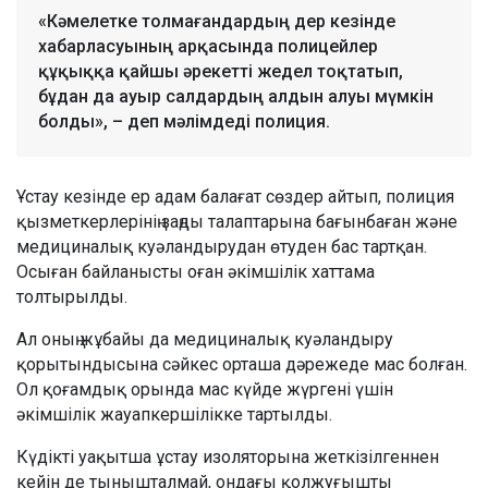
«Кәмелетке толмағандардың дер кезінде
хабарласуының арқасында полицейлер
құқыққа қайшы әрекетті жедел тоқтатып,
бұдан да ауыр салдардың алдын алуы мүмкін
болды», – деп мәлімдеді полиция.
Ұстау кезінде ер адам балағат сөздер айтып, полиция
қызметкерлерінің заңды талаптарына бағынбаған және
медициналық куәландырудан өтуден бас тартқан.
Осыған байланысты оған әкімшілік хаттама
толтырылды.
Ал оның жұбайы да медициналық куәландыру
қорытындысына сәйкес орташа дәрежеде мас болған.
Ол қоғамдық орында мас күйде жүргені үшін
әкімшілік жауапкершілікке тартылды.
Күдікті уақытша ұстау изоляторына жеткізілгеннен
кейін де тынышталмай, ондағы қолжуғышты