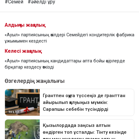
#Семей
#әйелді ұру
Алдыңғы жаңалық
«Ауыл» партиясының өкілдері Семейдегі кондитерлік фабрика
ұжымымен кездесті
Келесі жаңалық
«Ауыл» партиясының кандидаттары апта бойы өңірлерде
бірқатар кездесу өткізді