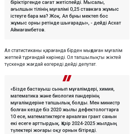
біріктіргенде сағат жетіспейді. Мысалы,
ағылшын тілінің мұғалімі 0,25 ставкаға жұмыс
істеуге бара ма? Жоқ. Ал бұны мектеп бос
жұмыс орны ретінде шығарады», - дейді Асхат
Аймағамбетов.
Ал статистиканы қарағанда бірден мыңдаған мұғалім
жетпей тұрғандай көрінеді. Ол тапшылықты жіктей
түскенде жағдай өзгереді дейді депутат.
«Бізде бастауыш сынып мұғалімдері, химия,
математика және биология пәндерінің
мұғалімдеріне тапшылық болды. Мен министр
болған кезде біз 2020 жылы дефектологтарға
10 есе, математиктерге арналған грант санын
екі есеге арттырдық. Қазір 2024-2025 жылдың
түлектері жоғары оқу орнын бітіреді.