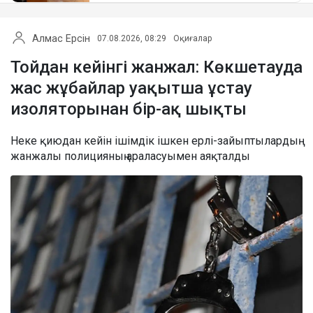
Алмас Ерсін
07.08.2026, 08:29
Оқиғалар
Тойдан кейінгі жанжал: Көкшетауда
жас жұбайлар уақытша ұстау
изоляторынан бір-ақ шықты
Неке қиюдан кейін ішімдік ішкен ерлі-зайыптылардың
жанжалы полицияның араласуымен аяқталды