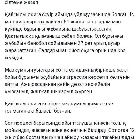
сілтеме жасап.
Қайғылы оқиға сәуір айында үйдің ауласында болған. Іс
материалдарына сәйкес, 51 жастағы ер адам мас
күйінде бұрынғы жұбайына шабуыл жасаған.
Қақтығысқа қызғаныш себеп болған. Ол бұрынғы
жұбайын бейсбол сойылымен 27 рет ұрып, ауыр
жарақаттаған. Салдарынан әйел оқиға орнында көз
жұмды.
Марқұмның туыстары сотта ер адамның бірнеше жыл
бойы бұрынғы жұбайына агрессия көрсетіп келгенін
айтты. Ажырасқаннан кейін де ол экс-әйелін
қызғанып, жанжал шығарып жүрген.
Қайғылы оқиға кезінде марқұмның кәмелетке
толмаған екі баласы болған.
Сот процесі барысында айыпталушы кінәсін толық
мойындап, жасаған ісіне өкінетінін білдірді. Сот оған 12
жыл бас бостандығынан айыру жазасын тағайындады.