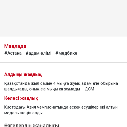
Мақалада
#Астана
#адам өлімі
#медбике
Алдыңғы жаңалық
Қазақстанда жыл сайын 4 мыңға жуық адам өкпе обырына
шалдығады, оның екі мыңы көз жұмады – ДСМ
Келесі жаңалық
Киотодағы Азия чемпионатында ескек есушілер екі алтын
медаль жеңіп алды