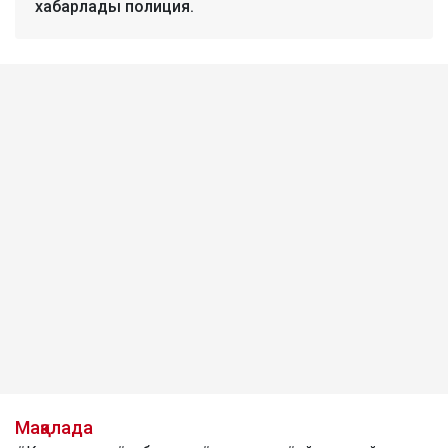
хабарлады полиция.
Мақалада