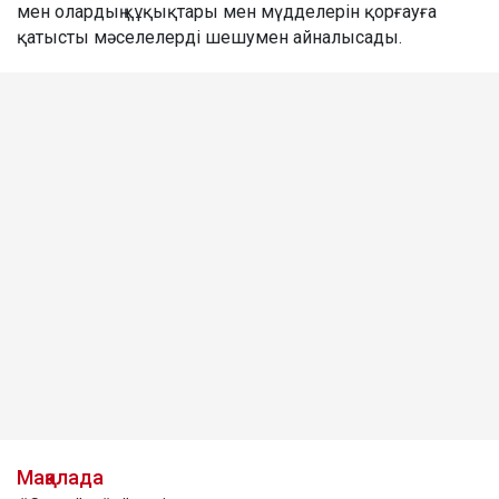
мен олардың құқықтары мен мүдделерін қорғауға
қатысты мәселелерді шешумен айналысады.
Мақалада