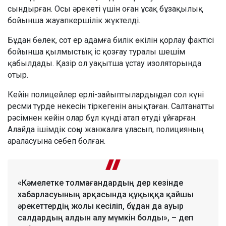
сындырған. Осы әрекеті үшін оған ұсақ бұзақылық
бойынша жауапкершілік жүктелді.
Бұдан бөлек, сот ер адамға билік өкілін қорлау фактісі
бойынша қылмыстық іс қозғау туралы шешім
қабылдады. Қазір ол уақытша ұстау изоляторында
отыр.
Кейін полицейлер ерлі-зайыптылардың дәл сол күні
ресми түрде некесін тіркегенін анықтаған. Салтанатты
рәсімнен кейін олар бұл күнді атап өтуді ұйғарған.
Алайда ішімдік соңы жанжалға ұласып, полицияның
араласуына себеп болған.
«Кәмелетке толмағандардың дер кезінде
хабарласуының арқасында құқыққа қайшы
әрекеттердің жолы кесіліп, бұдан да ауыр
салдардың алдын алу мүмкін болды», – деп