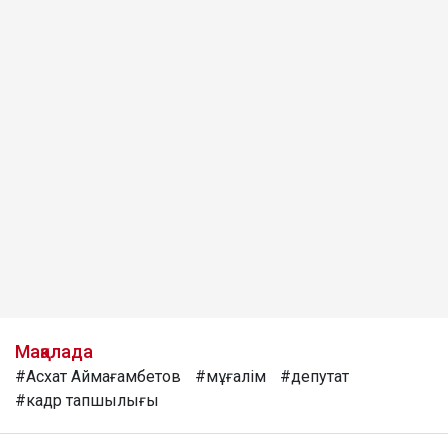
Мақалада
#Асхат Аймағамбетов
#мұғалім
#депутат
#кадр тапшылығы