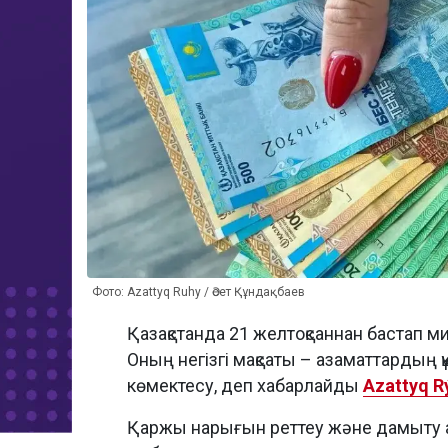
Фото: Azattyq Ruhy / Әсет Құндақбаев
Қазақстанда 21 желтоқсаннан бастап 
Оның негізгі мақсаты – азаматтардың қ
көмектесу, деп хабарлайды
Azattyq R
Қаржы нарығын реттеу және дамыту аг