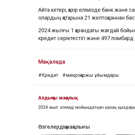
Айта кетері, қазір елімізде банк және
олардың қатарына 21 желтоқсаннан ба
2024 жылғы 1 қазандағы жағдай бойы
кредит серіктестігі және 497 ломбард 
Мақалада
#Кредит
#микроқаржы ұйымдары
Алдыңғы жаңалық
2024 жыл: әлемді мойындатқан қазақ қыздар