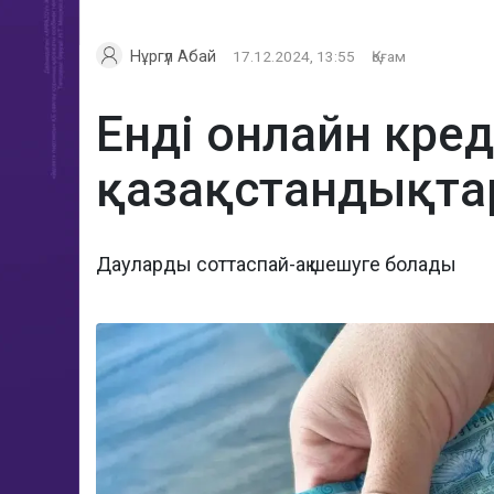
Нұргүл Абай
17.12.2024, 13:55
Қоғам
Енді онлайн кред
қазақстандықтарғ
Дауларды соттаспай-ақ шешуге болады