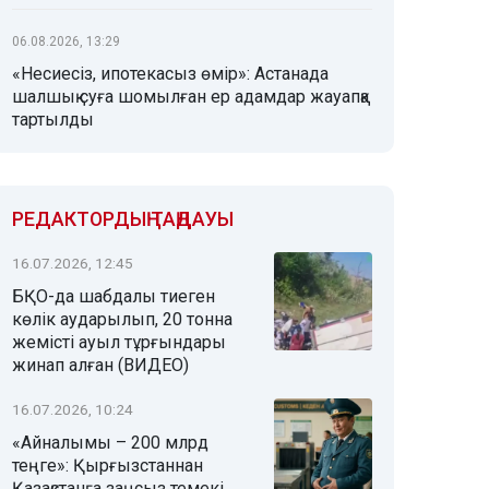
06.08.2026, 13:29
«Несиесіз, ипотекасыз өмір»: Астанада
шалшық суға шомылған ер адамдар жауапқа
тартылды
РЕДАКТОРДЫҢ ТАҢДАУЫ
16.07.2026, 12:45
БҚО-да шабдалы тиеген
көлік аударылып, 20 тонна
жемісті ауыл тұрғындары
жинап алған (ВИДЕО)
16.07.2026, 10:24
«Айналымы – 200 млрд
теңге»: Қырғызстаннан
Қазақстанға заңсыз темекі