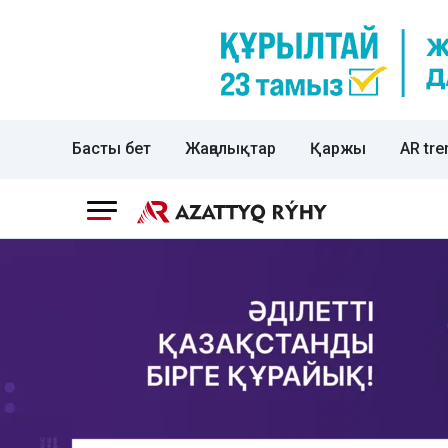
Басты бет
Жаңалықтар
Қаржы
AR tre