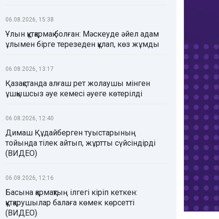
06.08.2026, 15:38
Ұлын құтқармақ болған: Мәскеуде әйел адам
ұлымен бірге терезеден құлап, көз жұмды
06.08.2026, 13:17
Қазақстанда алғаш рет жолаушы мінген
ұшқышсыз әуе кемесі әуеге көтерілді
06.08.2026, 12:40
Димаш Құдайберген туыстарының
тойында тілек айтып, жұртты сүйсіндірді
(ВИДЕО)
06.08.2026, 12:16
Басына қармақтың ілгегі кіріп кеткен:
құтқарушылар балаға көмек көрсетті
(ВИДЕО)