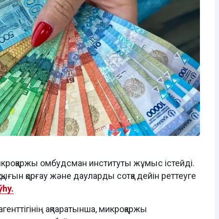
микроқаржы омбудсман институты жұмыс істейді.
ұқығын қорғау және дауларды сотқа дейін реттеуге
ýhy.
енттігінің ақпаратынша, микроқаржы