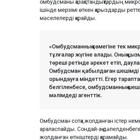
омбудсманы қазақстандықтардың микр
ішінде мерзімі өткен қарыздарды ретт
мәселелерді қарайды.
«Омбудсманның көмегіне тек мик
тұлғалар жүгіне алады. Оның қыз
төреші ретінде әрекет етіп, даул
Омбудсман қабылдаған шешімді
орындауға міндетті. Егер тарапта
белгіленбесе, омбудсманның шешім
мәлімдеді агенттік.
Омбудсман сотқа жолданған істер неме
араласпайды. Сондай-ақ дәлелденбеге
жолданған өтініштерді қарамайды.