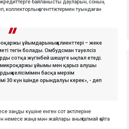
окредиттерге байланысты дауларын, соның
еп, коллекторлық агенттіктермен туындаған
роқаржы ұйымдарының клиенттері – жеке
меті тегін болады. Омбудсман тәуелсіз
арды сотқа жүгінбей шешуге ықпал етеді.
 микроқаржы ұйымы мен қарыз алушы
рдың келісімімен басқа мерзім
і 30 күн ішінде орындалуы керек», - деп
се заңды күшіне енген сот актілеріне
н немесе жаңа мән-жайлары анықталмай қайта