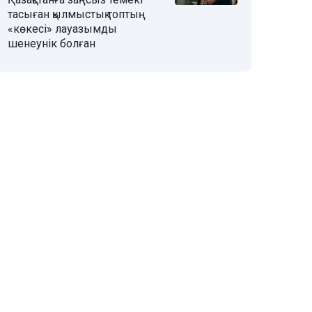
тасыған қылмыстық топтың
«көкесі» лауазымды
шенеунік болған