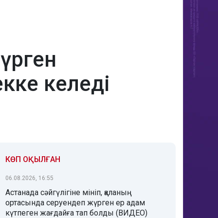
жүрген
екке келеді
КӨП ОҚЫЛҒАН
06.08.2026, 16:55
Астанада сәйгүлігіне мініп, қаланың
ортасында серуендеп жүрген ер адам
күтпеген жағдайға тап болды (ВИДЕО)