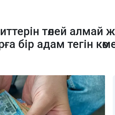
иттерін төлей алмай 
а бір адам тегін көм