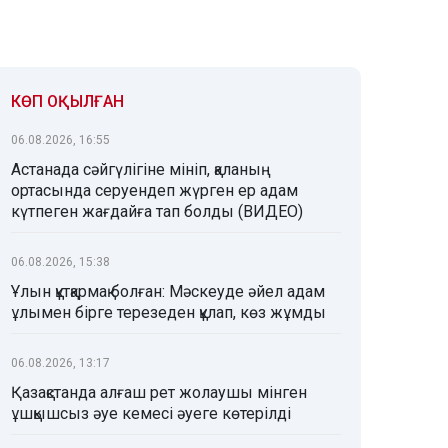
КӨП ОҚЫЛҒАН
06.08.2026, 16:55
Астанада сәйгүлігіне мініп, қаланың
ортасында серуендеп жүрген ер адам
күтпеген жағдайға тап болды (ВИДЕО)
06.08.2026, 15:38
Ұлын құтқармақ болған: Мәскеуде әйел адам
ұлымен бірге терезеден құлап, көз жұмды
06.08.2026, 13:17
Қазақстанда алғаш рет жолаушы мінген
ұшқышсыз әуе кемесі әуеге көтерілді