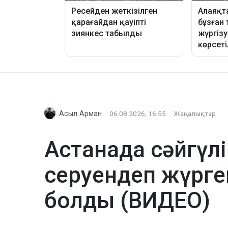
Асыл Арман
06.08.2026, 16:55
Жаңалықтар
Астанада сәйгүлі
серуендеп жүрге
болды (ВИДЕО)