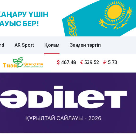
nd
AR Sport
Қоғам
Заң мен тәртіп
$
467.48
€
539.52
₽
5.73