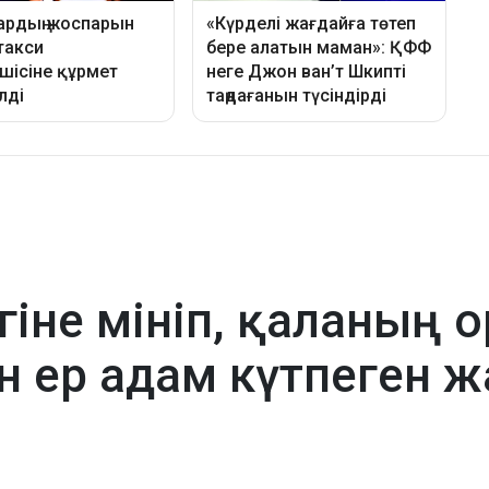
гіне мініп, қаланың 
н ер адам күтпеген ж