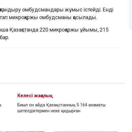
 сақтандыру омбудсмандары жұмыс істейді. Енді
стап микроқаржы омбудсманы қосылады.
нша Қазақстанда 220 микроқаржы ұйымы, 215
бар.
Келесі жаңалық
ы
Биыл он айда Қазақстанның 5 164 азаматы
шетелдіктермен неке қидырған