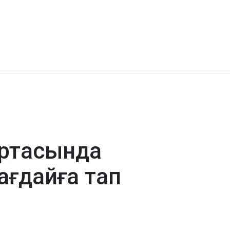
ортасында
ағдайға тап