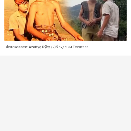
Фотоколлаж: Azattyq Rýhy / Әбілқасым Есентаев