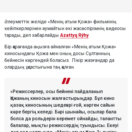
Әлеуметтік желіде «Менің атым Қожа» фильмінің
кейіпкерлерінен аумайтын екі жасөспірімнің видеосы
тарады, деп хабарлайды
Azattyq Rýhy
.
Бір қарағанда аңызға айналған «Менің атым Қожа»
киносындағы Қожа мен оның досы Сұлтанның
бейнесін көргендей боласыз. Пікір жазғандар да
олардың ұқсастығына таң қалған.
«Режиссерлер, осы бейнені пайдаланып
Қожаның киносын жалғастырыңдар. Бұл кино
қазақ киносының шедеврі ғой, көрген сайын
көре бергің келеді. Бәрі шынайы, осылар бала
болса да рольдерін керемет ойнайды, талантты
балалар, мықты режиссердің туындысы. Екеуі