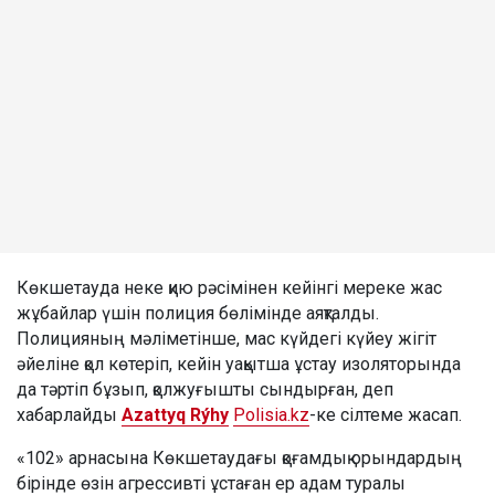
Көкшетауда неке қию рәсімінен кейінгі мереке жас
жұбайлар үшін полиция бөлімінде аяқталды.
Полицияның мәліметінше, мас күйдегі күйеу жігіт
әйеліне қол көтеріп, кейін уақытша ұстау изоляторында
да тәртіп бұзып, қолжуғышты сындырған, деп
хабарлайды
Azattyq Rýhy
Polisia.kz
-ке сілтеме жасап.
«102» арнасына Көкшетаудағы қоғамдық орындардың
бірінде өзін агрессивті ұстаған ер адам туралы