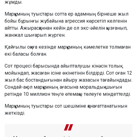
жұмды.
Марқұмның туыстары сотта ер адамның бірнеше жыл
бойы бұрынғы жұбайына агрессия көрсетіп келгенін
айтты. Ажырасқаннан кейін де ол экс-әйелін қызғанып,
жанжал шығарып жүрген.
Қайғылы оқиға кезінде марқұмның кәмелетке толмаған
екі баласы болған.
Сот процесі барысында айыпталушы кінәсін толық
мойындап, жасаған ісіне өкінетінін білдірді. Сот оған 12
жыл бас бостандығынан айыру жазасын тағайындады.
Сондай-ақ ол марқұмның ағасына моральдық шығын
ретінде 10 миллион теңге өтемақы төлеуге міндеттелді.
Марқұмның туыстары сот шешіміне қанағаттанатынын
жеткізді.