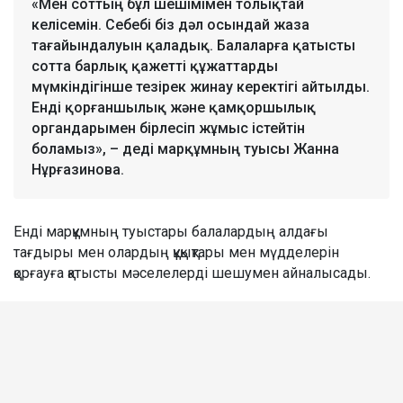
«Мен соттың бұл шешімімен толықтай
келісемін. Себебі біз дәл осындай жаза
тағайындалуын қаладық. Балаларға қатысты
сотта барлық қажетті құжаттарды
мүмкіндігінше тезірек жинау керектігі айтылды.
Енді қорғаншылық және қамқоршылық
органдарымен бірлесіп жұмыс істейтін
боламыз», – деді марқұмның туысы Жанна
Нұрғазинова.
Енді марқұмның туыстары балалардың алдағы
тағдыры мен олардың құқықтары мен мүдделерін
қорғауға қатысты мәселелерді шешумен айналысады.