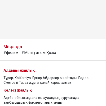
Мақалада
#фильм
#Менің атым Қожа
Алдыңғы жаңалық
Тұрар, Kalifarniya, Ернар Айдарлар ән айтады: Елдос
Сметовті Тараз жұрты қалай қарсы алмақ
Келесі жаңалық
Ақтөбе облысындағы екі аудандық ауруханада
заңбұзушылық фактілері анықталды