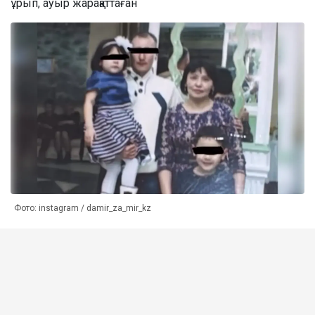
ұрып, ауыр жарақаттаған
Фото: instagram / damir_za_mir_kz