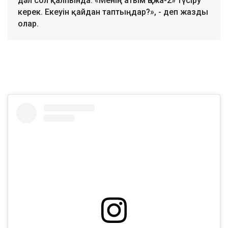
дәл сол қалпында. «Менің атым Қожа-2» түсіру
керек. Екеуін қайдан таптыңдар?», - деп жазды
олар.