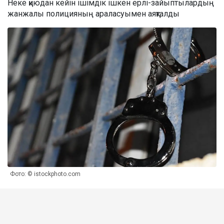
Неке қиюдан кейін ішімдік ішкен ерлі-зайыптылардың
жанжалы полицияның араласуымен аяқталды
Фото: © istockphoto.com