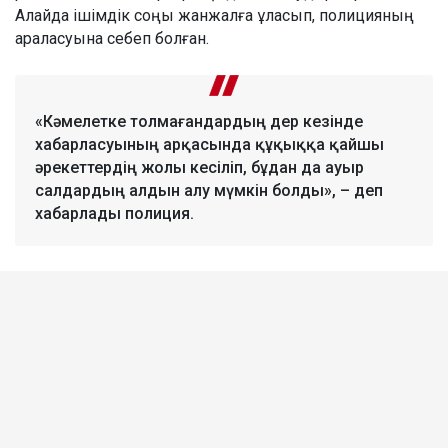
Алайда ішімдік соңы жанжалға ұласып, полицияның
араласуына себеп болған.
«Кәмелетке толмағандардың дер кезінде
хабарласуының арқасында құқыққа қайшы
әрекеттердің жолы кесіліп, бұдан да ауыр
салдардың алдын алу мүмкін болды», – деп
хабарлады полиция.