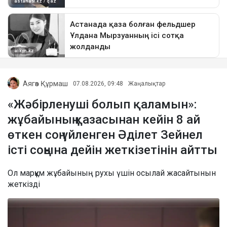
Аягөз Құрмаш
07.08.2026, 09:48
Жаңалықтар
«Жәбірленуші болып қаламын»:
жұбайының қазасынан кейін 8 ай
өткен соң үйленген Әділет Зейнел
істі соңына дейін жеткізетінін айтты
Ол марқұм жұбайының рухы үшін осылай жасайтынын
жеткізді