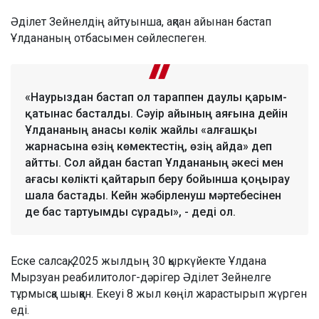
Әділет Зейнелдің айтуынша, ақпан айынан бастап
Ұлдананың отбасымен сөйлеспеген.
«Наурыздан бастап ол тараппен даулы қарым-
қатынас басталды. Сәуір айының аяғына дейін
Ұлдананың анасы көлік жайлы «алғашқы
жарнасына өзің көмектестің, өзің айда» деп
айтты. Сол айдан бастап Ұлдананың әкесі мен
ағасы көлікті қайтарып беру бойынша қоңырау
шала бастады. Кейн жәбірленуш мәртебесінен
де бас тартуымды сұрады», - деді ол.
Еске салсақ, 2025 жылдың 30 қыркүйекте Ұлдана
Мырзуан реабилитолог-дәрігер Әділет Зейнелге
тұрмысқа шыққан. Екеуі 8 жыл көңіл жарастырып жүрген
еді.