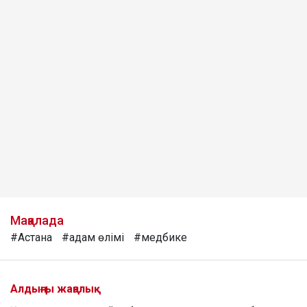
Мақалада
#Астана
#адам өлімі
#медбике
Алдыңғы жаңалық