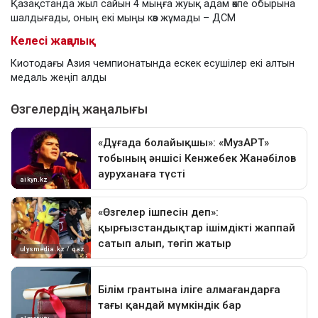
Қазақстанда жыл сайын 4 мыңға жуық адам өкпе обырына
шалдығады, оның екі мыңы көз жұмады – ДСМ
Келесі жаңалық
Киотодағы Азия чемпионатында ескек есушілер екі алтын
медаль жеңіп алды