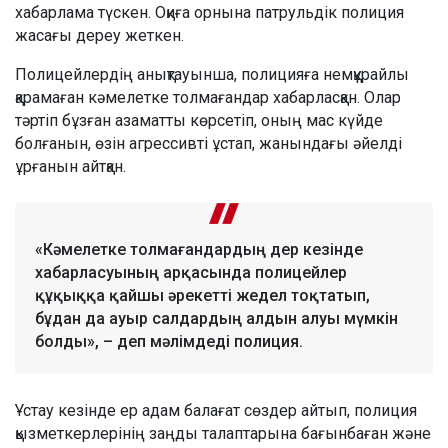
хабарлама түскен. Оқиға орнына патрульдік полиция
жасағы дереу жеткен.
Полицейлердің анықтауынша, полицияға немқұрайлы
қарамаған кәмелетке толмағандар хабарласқан. Олар
тәртіп бұзған азаматты көрсетіп, оның мас күйде
болғанын, өзін агрессивті ұстап, жанындағы әйелді
ұрғанын айтқан.
«Кәмелетке толмағандардың дер кезінде
хабарласуының арқасында полицейлер
құқыққа қайшы әрекетті жедел тоқтатып,
бұдан да ауыр салдардың алдын алуы мүмкін
болды», – деп мәлімдеді полиция.
Ұстау кезінде ер адам балағат сөздер айтып, полиция
қызметкерлерінің заңды талаптарына бағынбаған және