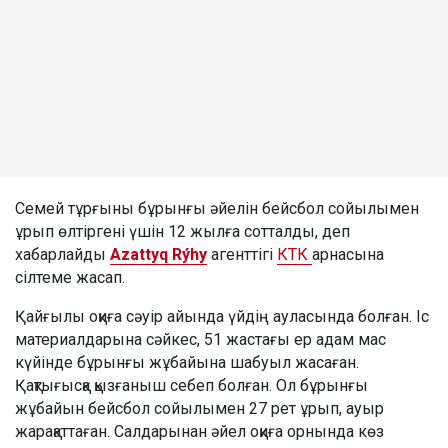
Семей тұрғыны бұрынғы әйелін бейсбол сойылымен
ұрып өлтіргені үшін 12 жылға сотталды, деп
хабарлайды
Azattyq Rýhy
агенттігі
КТК
арнасына
сілтеме жасап.
Қайғылы оқиға сәуір айында үйдің ауласында болған. Іс
материалдарына сәйкес, 51 жастағы ер адам мас
күйінде бұрынғы жұбайына шабуыл жасаған.
Қақтығысқа қызғаныш себеп болған. Ол бұрынғы
жұбайын бейсбол сойылымен 27 рет ұрып, ауыр
жарақаттаған. Салдарынан әйел оқиға орнында көз