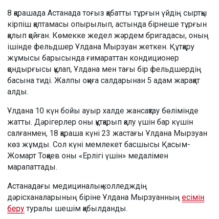
8 қарашада Астанада тоғыз қабатты тұрғын үйдің сыртқы
кірпіш қаптамасы опырылып, астында бірнеше тұрғын
қалып қойған. Көмекке жедел жәрдем бригадасы, оның
ішінде фельдшер Ұлдана Мырзуан жеткен. Құтқару
жұмысы барысында ғимараттан кондиционер
қондырғысы құлап, Ұлдана мен тағы бір фельдшердің
басына тиді. Жалпы оқиға салдарынан 5 адам жарақат
алды.
Ұлдана 10 күн бойы ауыр халде жансақтау бөлімінде
жатты. Дәрігерлер оны құтқарып қалу үшін бар күшін
салғанмен, 18 қараша күні 23 жастағы Ұлдана Мырзуан
көз жұмды. Сол күні мемлекет басшысы Қасым-
Жомарт Тоқаев оны «Ерлігі үшін» медалімен
марапаттады.
Астанадағы медициналық колледждің
дәрісханаларының біріне Ұлдана Мырзуанның
есімін
беру
туралы шешім қабылданды.