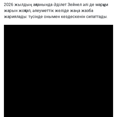
2026 жылдың ақпанында Әділет Зейнел әлі де марқұм
жарын жоқтап, әлеуметтік желіде жаңа жазба
жариялады: түсінде онымен кездескенін сипаттады.