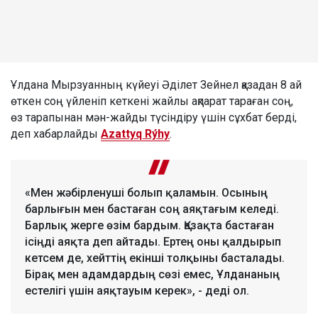
Ұлдана Мырзуанның күйеуі Әділет Зейнел қазадан 8 ай
өткен соң үйленіп кеткені жайлы ақпарат тараған соң,
өз тарапынан мән-жайды түсіндіру үшін сұхбат берді,
деп хабарлайды
Azattyq Rýhy
.
«Мен жәбірленуші болып қаламын. Осының
барлығын мен бастаған соң аяқтағым келеді.
Барлық жерге өзім бардым. Қазақта бастаған
ісіңді аяқта деп айтады. Ертең оны қалдырып
кетсем де, хейттің екінші толқыны басталады.
Бірақ мен адамдардың сөзі емес, Ұлдананың
естелігі үшін аяқтауым керек», - деді ол.