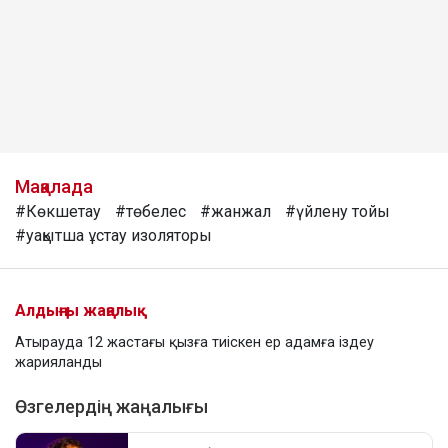
Мақалада
#Көкшетау
#төбелес
#жанжал
#үйлену тойы
#уақытша ұстау изоляторы
Алдыңғы жаңалық
Атырауда 12 жастағы қызға тиіскен ер адамға іздеу
жарияланды