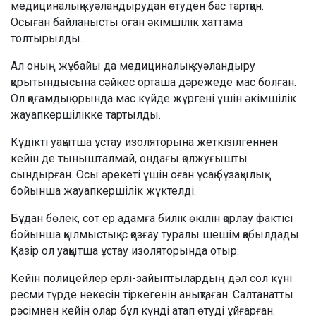
медициналық куәландырудан өтуден бас тартқан.
Осыған байланысты оған әкімшілік хаттама
толтырылды.
Ал оның жұбайы да медициналық куәландыру
қорытындысына сәйкес орташа дәрежеде мас болған.
Ол қоғамдық орында мас күйде жүргені үшін әкімшілік
жауапкершілікке тартылды.
Күдікті уақытша ұстау изоляторына жеткізілгеннен
кейін де тынышталмай, ондағы қолжуғышты
сындырған. Осы әрекеті үшін оған ұсақ бұзақылық
бойынша жауапкершілік жүктелді.
Бұдан бөлек, сот ер адамға билік өкілін қорлау фактісі
бойынша қылмыстық іс қозғау туралы шешім қабылдады.
Қазір ол уақытша ұстау изоляторында отыр.
Кейін полицейлер ерлі-зайыптылардың дәл сол күні
ресми түрде некесін тіркегенін анықтаған. Салтанатты
рәсімнен кейін олар бұл күнді атап өтуді ұйғарған.