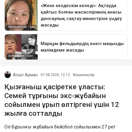
Асыл Арман
07.08.2026, 12:12
Жаңалықтар
Қызғаныш қасіретке ұласты:
Семей тұрғыны экс-жұбайын
сойылмен ұрып өлтіргені үшін 12
жылға сотталды
Ол бұрынғы жұбайын бейсбол сойылымен 27 рет