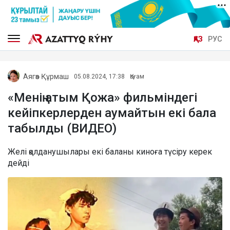
ҚАЗ
РУС
Аягөз Құрмаш
05.08.2024, 17:38
Қоғам
«Менің атым Қожа» фильміндегі
кейіпкерлерден аумайтын екі бала
табылды (ВИДЕО)
Желі қолданушылары екі баланы киноға түсіру керек
дейді