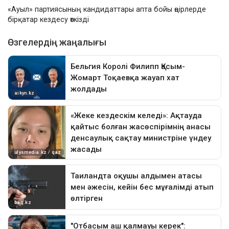
«Ауыл» партиясының кандидаттары апта бойы өңірлерде
бірқатар кездесу өткізді