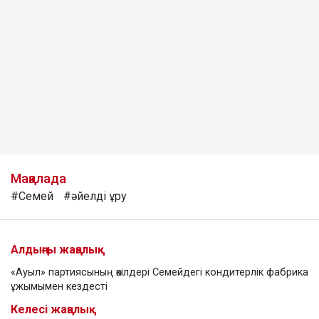
Мақалада
#Семей
#әйелді ұру
Алдыңғы жаңалық
«Ауыл» партиясының өкілдері Семейдегі кондитерлік фабрика
ұжымымен кездесті
Келесі жаңалық