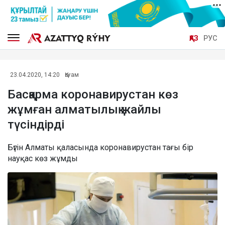
ҚАЗ
РУС
23.04.2020, 14:20
Қоғам
Басқарма коронавирустан көз
жұмған алматылық жайлы
түсіндірді
Бүгін Алматы қаласында коронавирустан тағы бір
науқас көз жұмды