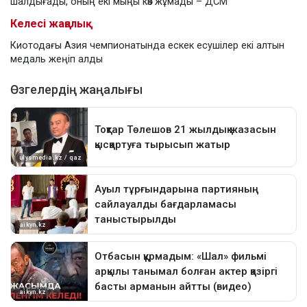
шалдығады, оның екі мыңы көз жұмады – ДСМ
Келесі жаңалық
Киотодағы Азия чемпионатында ескек есушілер екі алтын
медаль жеңіп алды