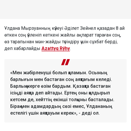
Ұлдана Мырзуанның күйеуі Әділет Зейнел қазадан 8 ай
өткен соң үйленіп кеткені жайлы ақпарат тараған соң,
өз тарапынан мән-жайды түсіндіру үшін сұхбат берді,
деп хабарлайды
Azattyq Rýhy
.
«Мен жәбірленуші болып қаламын. Осының
барлығын мен бастаған соң аяқтағым келеді.
Барлық жерге өзім бардым. Қазақта бастаған
ісіңді аяқта деп айтады. Ертең оны қалдырып
кетсем де, хейттің екінші толқыны басталады.
Бірақ мен адамдардың сөзі емес, Ұлдананың
естелігі үшін аяқтауым керек», - деді ол.