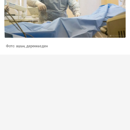
Фото: ашық дереккөзден