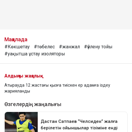
Мақалада
#Көкшетау
#төбелес
#жанжал
#үйлену тойы
#уақытша ұстау изоляторы
Алдыңғы жаңалық
Атырауда 12 жастағы қызға тиіскен ер адамға іздеу
жарияланды