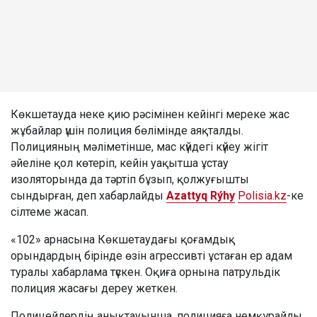
Көкшетауда неке қию рәсімінен кейінгі мереке жас
жұбайлар үшін полиция бөлімінде аяқталды.
Полицияның мәліметінше, мас күйдегі күйеу жігіт
әйеліне қол көтеріп, кейін уақытша ұстау
изоляторында да тәртіп бұзып, қолжуғышты
сындырған, деп хабарлайды
Azattyq Rýhy
Polisia.kz
-ке
сілтеме жасап.
«102» арнасына Көкшетаудағы қоғамдық
орындардың бірінде өзін агрессивті ұстаған ер адам
туралы хабарлама түскен. Оқиға орнына патрульдік
полиция жасағы дереу жеткен.
Полицейлердің анықтауынша, полицияға немқұрайлы