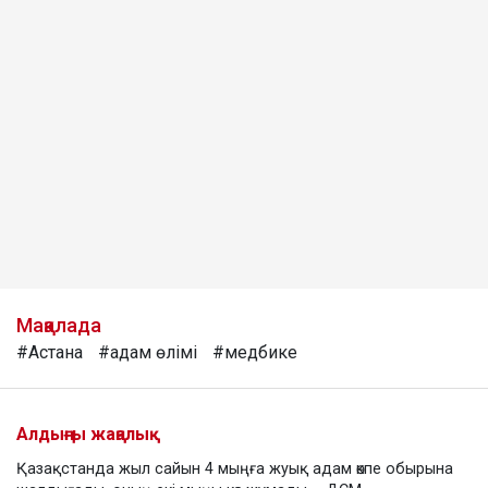
Мақалада
#Астана
#адам өлімі
#медбике
Алдыңғы жаңалық
Қазақстанда жыл сайын 4 мыңға жуық адам өкпе обырына