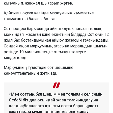
қызғанып, жанжал шығарып жүрген.
Қайғылы оқиға кезінде марқұмның кәмелетке
толмаған екі баласы болған.
Сот процесі барысында айыпталушы кінәсін толық
мойындап, жасаған ісіне өкінетінін білдірді. Сот оған 12
жыл бас бостандығынан айыру жазасын тағайындады.
Сондай-ақ ол марқұмның ағасына моральдық шығын
ретінде 10 миллион теңге өтемақы төлеуге
міндеттелді.
Марқұмның туыстары сот шешіміне
қанағаттанатынын жеткізді.
«Мен соттың бұл шешімімен толықтай келісемін.
Себебі біз дәл осындай жаза тағайындалуын
қаладық. Балаларға қатысты сотта барлық қажетті
құжаттарды мүмкіндігінше тезірек жинау