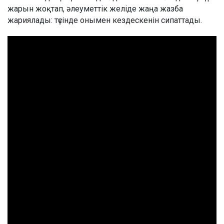
жарын жоқтап, әлеуметтік желіде жаңа жазба
жариялады: түсінде онымен кездескенін сипаттады.