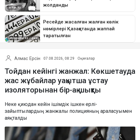
Алмас Ерсін
07.08.2026, 08:29
Оқиғалар
Тойдан кейінгі жанжал: Көкшетауда
жас жұбайлар уақытша ұстау
изоляторынан бір-ақ шықты
Неке қиюдан кейін ішімдік ішкен ерлі-
зайыптылардың жанжалы полицияның араласуымен
аяқталды