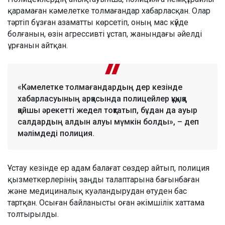
қарамаған кәмелетке толмағандар хабарласқан. Олар
тәртіп бұзған азаматты көрсетіп, оның мас күйде
болғанын, өзін агрессивті ұстап, жанындағы әйелді
ұрғанын айтқан.
«Кәмелетке толмағандардың дер кезінде
хабарласуының арқасында полицейлер құқыққа
қайшы әрекетті жедел тоқтатып, бұдан да ауыр
салдардың алдын алуы мүмкін болды», – деп
мәлімдеді полиция.
Ұстау кезінде ер адам балағат сөздер айтып, полиция
қызметкерлерінің заңды талаптарына бағынбаған
және медициналық куәландырудан өтуден бас
тартқан. Осыған байланысты оған әкімшілік хаттама
толтырылды.