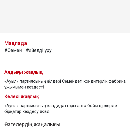
Мақалада
#Семей
#әйелді ұру
Алдыңғы жаңалық
«Ауыл» партиясының өкілдері Семейдегі кондитерлік фабрика
ұжымымен кездесті
Келесі жаңалық
«Ауыл» партиясының кандидаттары апта бойы өңірлерде
бірқатар кездесу өткізді