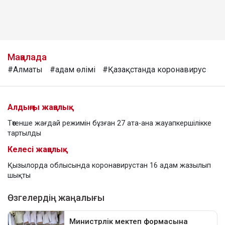
Мақалада
#Алматы
#адам өлімі
#Қазақстанда коронавирус
Алдыңғы жаңалық
Төтенше жағдай режимін бұзған 27 ата-ана жауапкершілікке
тартылды
Келесі жаңалық
Қызылорда облысында коронавирустан 16 адам жазылып
шықты