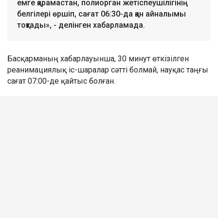
емге қарамастан, полиорган жетіспеушілігінің
белгілері өршіп, сағат 06:30-да қан айналымы
тоқтады», - делінген хабарламада.
Басқарманың хабарлауынша, 30 минут өткізілген
реанимациялық іс-шаралар сәтті болмай, науқас таңғы
сағат 07:00-де қайтыс болған.