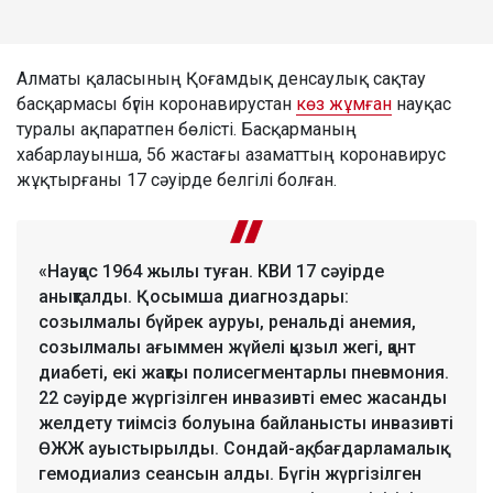
Алматы қаласының Қоғамдық денсаулық сақтау
басқармасы бүгін коронавирустан
көз жұмған
науқас
туралы ақпаратпен бөлісті. Басқарманың
хабарлауынша, 56 жастағы азаматтың коронавирус
жұқтырғаны 17 сәуірде белгілі болған.
«Науқас 1964 жылы туған. КВИ 17 сәуірде
анықталды. Қосымша диагноздары:
созылмалы бүйрек ауруы, ренальді анемия,
созылмалы ағыммен жүйелі қызыл жегі, қант
диабеті, екі жақты полисегментарлы пневмония.
22 сәуірде жүргізілген инвазивті емес жасанды
желдету тиімсіз болуына байланысты инвазивті
ӨЖЖ ауыстырылды. Сондай-ақ, бағдарламалық
гемодиализ сеансын алды. Бүгін жүргізілген