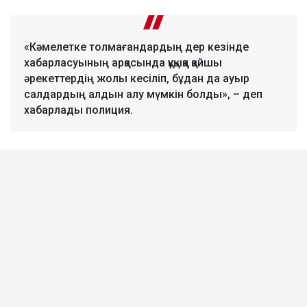
«Кәмелетке толмағандардың дер кезінде
хабарласуының арқасында құқыққа қайшы
әрекеттердің жолы кесіліп, бұдан да ауыр
салдардың алдын алу мүмкін болды», – деп
хабарлады полиция.