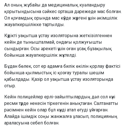
Ал оның жұбайы да медициналық куәландыру
қорытындысына сәйкес орташа дәрежеде мас болған.
Ол қоғамдық орында мас күйде жүргені үшін әкімшілік
жауапкершілікке тартылды.
Күдікті уақытша ұстау изоляторына жеткізілгеннен
кейін де тынышталмай, ондағы қолжуғышты
сындырған. Осы әрекеті үшін оған ұсақ бұзақылық
бойынша жауапкершілік жүктелді.
Бұдан бөлек, сот ер адамға билік өкілін қорлау фактісі
бойынша қылмыстық іс қозғау туралы шешім
қабылдады. Қазір ол уақытша ұстау изоляторында
отыр.
Кейін полицейлер ерлі-зайыптылардың дәл сол күні
ресми түрде некесін тіркегенін анықтаған. Салтанатты
рәсімнен кейін олар бұл күнді атап өтуді ұйғарған.
Алайда ішімдік соңы жанжалға ұласып, полицияның
араласуына себеп болған.