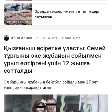
Асыл Арман
07.08.2026, 12:12
Жаңалықтар
Қызғаныш қасіретке ұласты: Семей
тұрғыны экс-жұбайын сойылмен
ұрып өлтіргені үшін 12 жылға
сотталды
Ол бұрынғы жұбайын бейсбол сойылымен 27 рет
ұрып, ауыр жарақаттаған