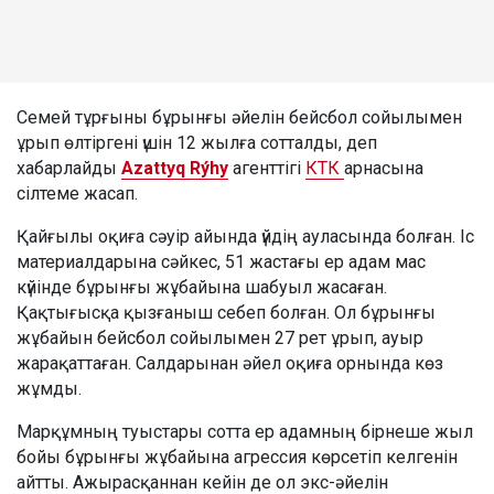
Семей тұрғыны бұрынғы әйелін бейсбол сойылымен
ұрып өлтіргені үшін 12 жылға сотталды, деп
хабарлайды
Azattyq Rýhy
агенттігі
КТК
арнасына
сілтеме жасап.
Қайғылы оқиға сәуір айында үйдің ауласында болған. Іс
материалдарына сәйкес, 51 жастағы ер адам мас
күйінде бұрынғы жұбайына шабуыл жасаған.
Қақтығысқа қызғаныш себеп болған. Ол бұрынғы
жұбайын бейсбол сойылымен 27 рет ұрып, ауыр
жарақаттаған. Салдарынан әйел оқиға орнында көз
жұмды.
Марқұмның туыстары сотта ер адамның бірнеше жыл
бойы бұрынғы жұбайына агрессия көрсетіп келгенін
айтты. Ажырасқаннан кейін де ол экс-әйелін