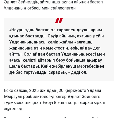
Әділет Зейнелдің айтуынша, ақпан айынан бастап
Ұлдананың отбасымен сөйлеспеген.
«Наурыздан бастап ол тараппен даулы қарым-
қатынас басталды. Сәуір айының аяғына дейін
Ұлдананың анасы көлік жайлы «алғашқы
жарнасына өзің көмектестің, өзің айда» деп
айтты. Сол айдан бастап Ұлдананың әкесі мен
ағасы көлікті қайтарып беру бойынша қоңырау
шала бастады. Кейн жәбірленуш мәртебесінен
де бас тартуымды сұрады», - деді ол.
Еске салсақ, 2025 жылдың 30 қыркүйекте Ұлдана
Мырзуан реабилитолог-дәрігер Әділет Зейнелге
тұрмысқа шыққан. Екеуі 8 жыл көңіл жарастырып
жүрген еді.