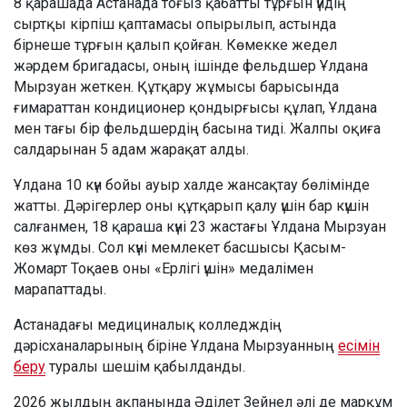
8 қарашада Астанада тоғыз қабатты тұрғын үйдің
сыртқы кірпіш қаптамасы опырылып, астында
бірнеше тұрғын қалып қойған. Көмекке жедел
жәрдем бригадасы, оның ішінде фельдшер Ұлдана
Мырзуан жеткен. Құтқару жұмысы барысында
ғимараттан кондиционер қондырғысы құлап, Ұлдана
мен тағы бір фельдшердің басына тиді. Жалпы оқиға
салдарынан 5 адам жарақат алды.
Ұлдана 10 күн бойы ауыр халде жансақтау бөлімінде
жатты. Дәрігерлер оны құтқарып қалу үшін бар күшін
салғанмен, 18 қараша күні 23 жастағы Ұлдана Мырзуан
көз жұмды. Сол күні мемлекет басшысы Қасым-
Жомарт Тоқаев оны «Ерлігі үшін» медалімен
марапаттады.
Астанадағы медициналық колледждің
дәрісханаларының біріне Ұлдана Мырзуанның
есімін
беру
туралы шешім қабылданды.
2026 жылдың ақпанында Әділет Зейнел әлі де марқұм