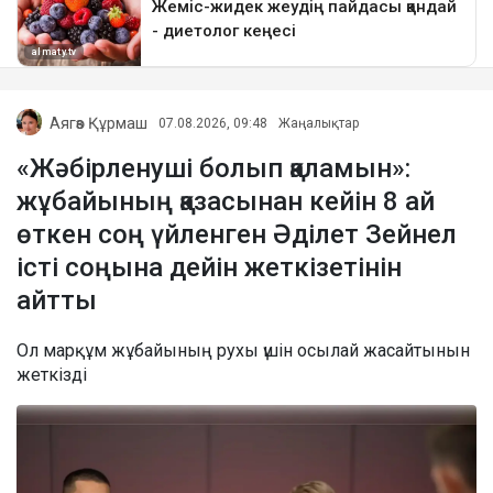
Аягөз Құрмаш
07.08.2026, 09:48
Жаңалықтар
«Жәбірленуші болып қаламын»:
жұбайының қазасынан кейін 8 ай
өткен соң үйленген Әділет Зейнел
істі соңына дейін жеткізетінін
айтты
Ол марқұм жұбайының рухы үшін осылай жасайтынын
жеткізді