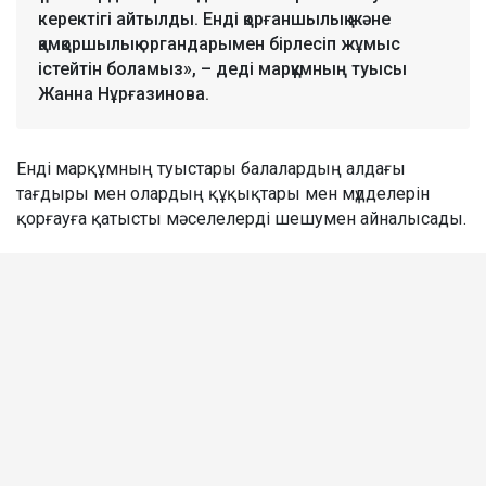
керектігі айтылды. Енді қорғаншылық және
қамқоршылық органдарымен бірлесіп жұмыс
істейтін боламыз», – деді марқұмның туысы
Жанна Нұрғазинова.
Енді марқұмның туыстары балалардың алдағы
тағдыры мен олардың құқықтары мен мүдделерін
қорғауға қатысты мәселелерді шешумен айналысады.