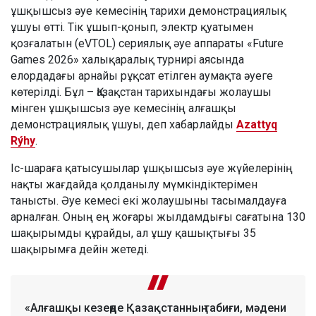
ұшқышсыз әуе кемесінің тарихи демонстрациялық
ұшуы өтті. Тік ұшып-қонып, электр қуатымен
қозғалатын (eVTOL) сериялық әуе аппараты «Future
Games 2026» халықаралық турнирі аясында
елордадағы арнайы рұқсат етілген аумақта әуеге
көтерілді. Бұл – Қазақстан тарихындағы жолаушы
мінген ұшқышсыз әуе кемесінің алғашқы
демонстрациялық ұшуы, деп хабарлайды
Azattyq
Rýhy
.
Іс-шараға қатысушылар ұшқышсыз әуе жүйелерінің
нақты жағдайда қолданылу мүмкіндіктерімен
танысты. Әуе кемесі екі жолаушыны тасымалдауға
арналған. Оның ең жоғары жылдамдығы сағатына 130
шақырымды құрайды, ал ұшу қашықтығы 35
шақырымға дейін жетеді.
«Алғашқы кезеңде Қазақстанның табиғи, мәдени