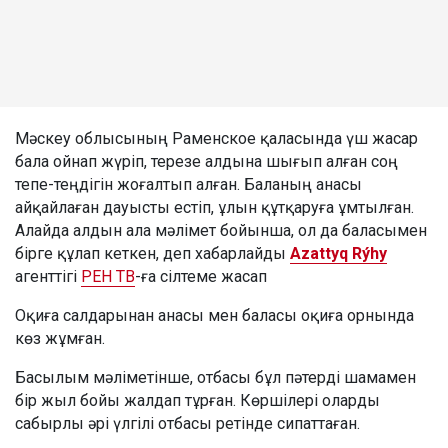
Мәскеу облысының Раменское қаласында үш жасар
бала ойнап жүріп, терезе алдына шығып алған соң
тепе-теңдігін жоғалтып алған. Баланың анасы
айқайлаған дауысты естіп, ұлын құтқаруға ұмтылған.
Алайда алдын ала мәлімет бойынша, ол да баласымен
бірге құлап кеткен, деп хабарлайды
Azattyq Rýhy
агенттігі
РЕН ТВ
-ға сілтеме жасап
Оқиға салдарынан анасы мен баласы оқиға орнында
көз жұмған.
Басылым мәліметінше, отбасы бұл пәтерді шамамен
бір жыл бойы жалдап тұрған. Көршілері оларды
сабырлы әрі үлгілі отбасы ретінде сипаттаған.