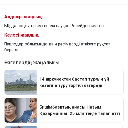
Алдыңғы жаңалық
БҚО-да соңғы тіркелген екі науқас Ресейден келген
Келесі жаңалық
Павлодар облысында діни рәсімдерді өткізуге рұқсат
берілді