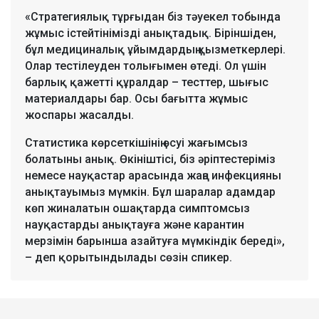
«Стратегиялық тұрғыдан біз тәуекел тобында
жұмыс істейтінімізді анықтадық. Біріншіден,
бұл медициналық ұйымдардың қызметкерлері.
Олар тестілеуден толығымен өтеді. Ол үшін
барлық қажетті құралдар – тесттер, шығыс
материалдары бар. Осы бағытта жұмыс
жоспары жасалды.
Статистика көрсеткішінің өсуі жағымсыз
болатыны анық. Өкініштісі, біз әріптестеріміз
немесе науқастар арасында жаңа инфекцияны
анықтауымыз мүмкін. Бұл шаралар адамдар
көп жиналатын ошақтарда симптомсыз
науқастарды анықтауға және карантин
мерзімін барынша азайтуға мүмкіндік береді»,
– деп қорытындылады сөзін спикер.