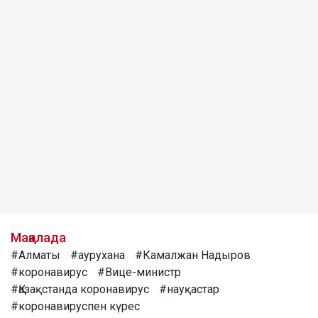
Мақалада
#Алматы
#аурухана
#Камалжан Надыров
#коронавирус
#Вице-министр
#Қазақстанда коронавирус
#науқастар
#коронавируспен күрес