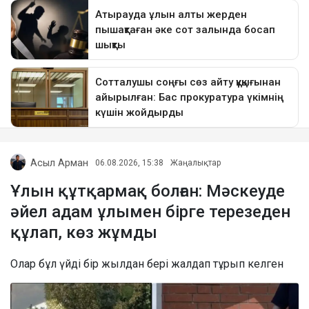
Асыл Арман
06.08.2026, 15:38
Жаңалықтар
Ұлын құтқармақ болған: Мәскеуде
әйел адам ұлымен бірге терезеден
құлап, көз жұмды
Олар бұл үйді бір жылдан бері жалдап тұрып келген