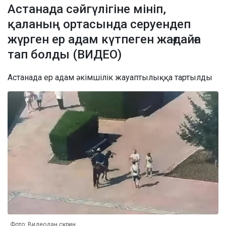
Астанада сәйгүлігіне мініп,
қаланың ортасында серуендеп
жүрген ер адам күтпеген жағдайға
тап болды (ВИДЕО)
Астанада ер адам әкімшілік жауаптылыққа тартылды
Фото: Видеодан скрин