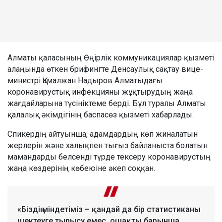
Алматы қаласының Өңірлік коммуникациялар қызметі
алаңында өткен брифингте Денсаулық сақтау вице-
министрі Қамалжан Надыров Алматыдағы
коронавирустық инфекцияны жұқтырудың жаңа
жағдайларына түсініктеме берді. Бұл туралы Алматы
қалалық әкімдігінің баспасөз қызметі хабарлады.
Спикердің айтуынша, адамдардың көп жиналатын
жерлерін және халықпен тығыз байланыста болатын
мамандарды белсенді түрде тексеру коронавирустың
жаңа көздерінің көбеюіне әкеп соққан.
«Біздің міндетіміз – қандай да бір статистиканы
шектеуге тырысу емес, ошақты барынша