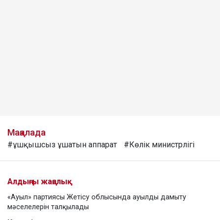
Мақалада
#ұшқышсыз ұшатын аппарат
#Көлік министрлігі
Алдыңғы жаңалық
«Ауыл» партиясы Жетісу облысында ауылды дамыту
мәселелерін талқылады