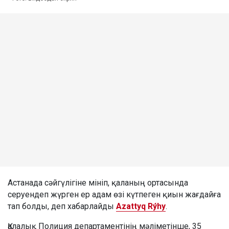
Астанада сәйгүлігіне мініп, қаланың ортасында
серуендеп жүрген ер адам өзі күтпеген қиын жағдайға
тап болды, деп хабарлайды
Azattyq Rýhy
.
Қалалық Полиция департаментінің мәліметінше, 35