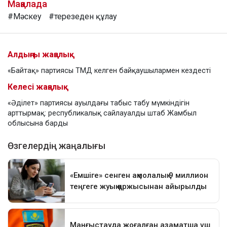
Мақалада
#Мәскеу
#терезеден құлау
Алдыңғы жаңалық
«Байтақ» партиясы ТМД келген байқаушылармен кездесті
Келесі жаңалық
«Әділет» партиясы ауылдағы табыс табу мүмкіндігін
арттырмақ: республикалық сайлауалды штаб Жамбыл
облысына барды