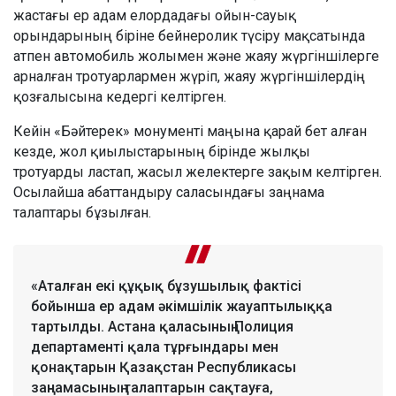
жастағы ер адам елордадағы ойын-сауық
орындарының біріне бейнеролик түсіру мақсатында
атпен автомобиль жолымен және жаяу жүргіншілерге
арналған тротуарлармен жүріп, жаяу жүргіншілердің
қозғалысына кедергі келтірген.
Кейін «Бәйтерек» монументі маңына қарай бет алған
кезде, жол қиылыстарының бірінде жылқы
тротуарды ластап, жасыл желектерге зақым келтірген.
Осылайша абаттандыру саласындағы заңнама
талаптары бұзылған.
«Аталған екі құқық бұзушылық фактісі
бойынша ер адам әкімшілік жауаптылыққа
тартылды. Астана қаласының Полиция
департаменті қала тұрғындары мен
қонақтарын Қазақстан Республикасы
заңнамасының талаптарын сақтауға,