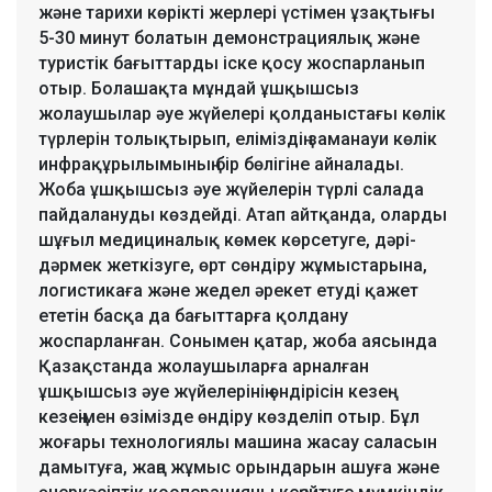
және тарихи көрікті жерлері үстімен ұзақтығы
5-30 минут болатын демонстрациялық және
туристік бағыттарды іске қосу жоспарланып
отыр. Болашақта мұндай ұшқышсыз
жолаушылар әуе жүйелері қолданыстағы көлік
түрлерін толықтырып, еліміздің заманауи көлік
инфрақұрылымының бір бөлігіне айналады.
Жоба ұшқышсыз әуе жүйелерін түрлі салада
пайдалануды көздейді. Атап айтқанда, оларды
шұғыл медициналық көмек көрсетуге, дәрі-
дәрмек жеткізуге, өрт сөндіру жұмыстарына,
логистикаға және жедел әрекет етуді қажет
ететін басқа да бағыттарға қолдану
жоспарланған. Сонымен қатар, жоба аясында
Қазақстанда жолаушыларға арналған
ұшқышсыз әуе жүйелерінің өндірісін кезең-
кезеңімен өзімізде өндіру көзделіп отыр. Бұл
жоғары технологиялы машина жасау саласын
дамытуға, жаңа жұмыс орындарын ашуға және