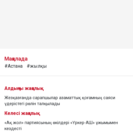
Мақалада
#Астана
#жылқы
Алдыңғы жаңалық
Жезқазғанда сарапшылар азаматтық қоғамның саяси
үдерістегі рөлін талқылады
Келесі жаңалық
«Ақ жол» партиясының өкілдері «Үркер-АШ» ұжымымен
кездесті