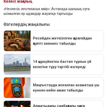
Келесі жаңалық
«Несиесіз, ипотекасыз өмір»: Астанада шалшық суға
шомылған ер адамдар жауапқа тартылды