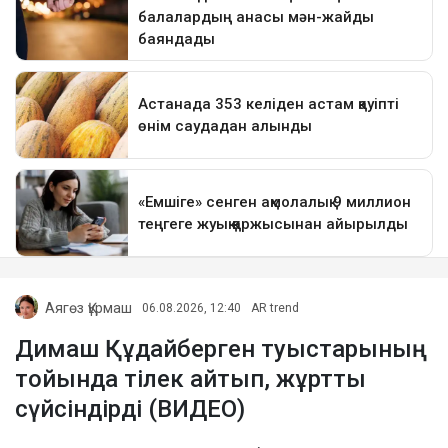
Аягөз Құрмаш
06.08.2026, 12:40
AR trend
Димаш Құдайберген туыстарының
тойында тілек айтып, жұртты
сүйсіндірді (ВИДЕО)