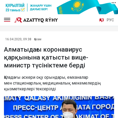
ҚАЗ
РУС
16.04.2020, 09:38
Қоғам
Алматыдағы коронавирус
қарқынына қатысты вице-
министр түсініктеме берді
Қаладағы әскери оқу орындары, емханалар
мен стационарлық медициналық мекемелердің
қызметкерлері тексерілді