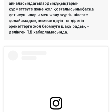
айналасындағылардың құқықтарын
құрметтеуге және жол қозғалысының басқа
қатысушылары мен жаяу жүргіншілерге
қолайсыздық немесе қауіп төндіретін
әрекеттерге жол бермеуге шақырады», –
делінген ПД хабарламасында.