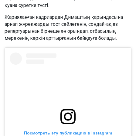
қуана суретке түсті.
Жарияланған кадрлардан Димаштың қарындасына
арнап жүрекжарды тост сөйлегенін, сондай-ақ өз
репертуарынан бірнеше ән орындап, отбасылық
мерекенің көркін арттырғанын байқауға болады.
Посмотреть эту публикацию в Instagram