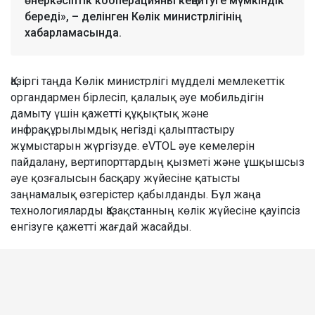
өнеркәсіптік кооперацияны кеңейтуге мүмкіндік
береді», – делінген Көлік министрлігінің
хабарламасында.
Қазіргі таңда Көлік министрлігі мүдделі мемлекеттік
органдармен бірлесіп, қалалық әуе мобильдігін
дамыту үшін қажетті құқықтық және
инфрақұрылымдық негізді қалыптастыру
жұмыстарын жүргізуде. eVTOL әуе кемелерін
пайдалану, вертипорттардың қызметі және ұшқышсыз
әуе қозғалысын басқару жүйесіне қатысты
заңнамалық өзгерістер қабылданды. Бұл жаңа
технологияларды Қазақстанның көлік жүйесіне қауіпсіз
енгізуге қажетті жағдай жасайды.