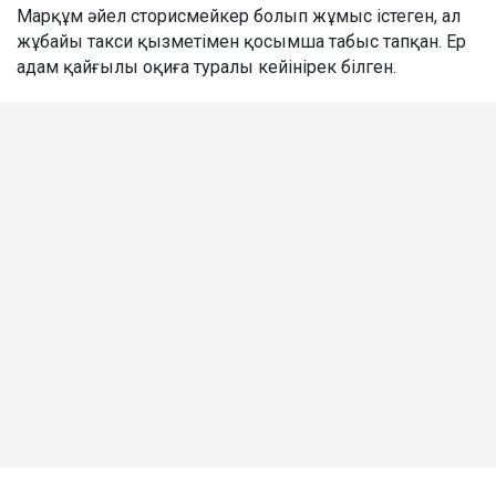
Марқұм әйел сторисмейкер болып жұмыс істеген, ал
жұбайы такси қызметімен қосымша табыс тапқан. Ер
адам қайғылы оқиға туралы кейінірек білген.