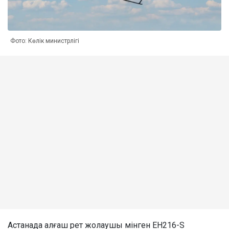
Фото: Көлік министрлігі
Астанада алғаш рет жолаушы мінген EH216-S