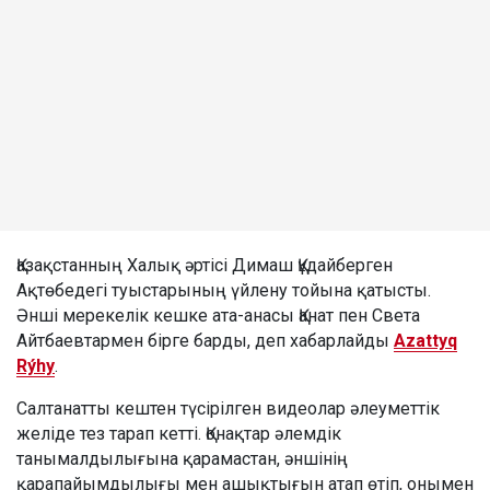
Қазақстанның Халық әртісі Димаш Құдайберген
Ақтөбедегі туыстарының үйлену тойына қатысты.
Әнші мерекелік кешке ата-анасы Қанат пен Света
Айтбаевтармен бірге барды, деп хабарлайды
Azattyq
Rýhy
.
Салтанатты кештен түсірілген видеолар әлеуметтік
желіде тез тарап кетті. Қонақтар әлемдік
танымалдылығына қарамастан, әншінің
қарапайымдылығы мен ашықтығын атап өтіп, онымен