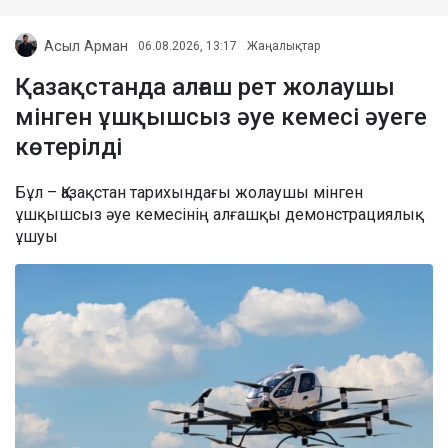
Асыл Арман
06.08.2026, 13:17
Жаңалықтар
Қазақстанда алғаш рет жолаушы
мінген ұшқышсыз әуе кемесі әуеге
көтерілді
Бұл – Қазақстан тарихындағы жолаушы мінген
ұшқышсыз әуе кемесінің алғашқы демонстрациялық
ұшуы