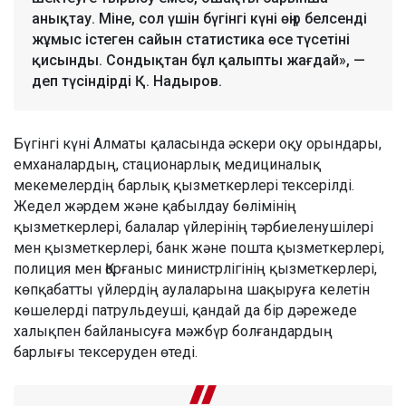
анықтау. Міне, сол үшін бүгінгі күні өңір белсенді
жұмыс істеген сайын статистика өсе түсетіні
қисынды. Сондықтан бұл қалыпты жағдай», —
деп түсіндірді Қ. Надыров.
Бүгінгі күні Алматы қаласында әскери оқу орындары,
емханалардың, стационарлық медициналық
мекемелердің барлық қызметкерлері тексерілді.
Жедел жәрдем және қабылдау бөлімінің
қызметкерлері, балалар үйлерінің тәрбиеленушілері
мен қызметкерлері, банк және пошта қызметкерлері,
полиция мен Қорғаныс министрлігінің қызметкерлері,
көпқабатты үйлердің аулаларына шақыруға келетін
көшелерді патрульдеуші, қандай да бір дәрежеде
халықпен байланысуға мәжбүр болғандардың
барлығы тексеруден өтеді.