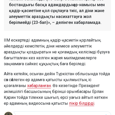
бостандығы басқа адамдардың ар-намысы мен
қадір-қасиетіне қол сұқпауға тиіс, ал діни және
әлеуметтік араздықты насихаттауға жол
берілмейді (23-бап)», – делінген хабарламада.
ІІМ ескертеді: адамның қадір-қасиетін қорлайтын,
әйелдерді кемсітетін, діни немесе әлеуметтік
араздықты қоздыратын не қоғамдық келісімді бұзуға
бағытталған кез келген жария мәлімдемелерге
заңнамаға сәйкес құқықтық баға беріледі.
Айта кетейік, осыған дейін Түркістан облысында тойда
сөз сөйлеген ер адамға қатысты қылмыстық іс
қозғалғаны
хабарланған
. Өз кезегінде Президент
әкімшілігі басшысының бірінші орынбасары Ерлан
Қарин тойда тілекке шығып, ерсі уағыз айтып кеткен
ер адамның видеосына қатысты
пікір білдірді
.