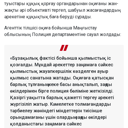
туыстары құқық қорғау органдарынан оқиғаны жан-
жақты әрі объективті тергеп, шабуыл жасағандардың
әрекетіне құқықтық баға беруді сұрады.
Агенттік тілшісі оқиға бойынша Маңғыстау
облысының Полиция департаментіне сауал жолдады:
«Бұзақылық фактісі бойынша қылмыстық іс
қозғалды. Мұндай әрекеттер заңнамаға сәйкес
қылмыстық жауапкершілік көзделген ауыр
қылмыс санатына жатады. Оқиғаға қатысқан
барлық тұлғаның жеке басы анықталып, заңды
өкілдерімен бірге полиция бөліміне жеткізілді.
Қазіргі уақытта барлық қажетті тергеу әрекеті
жүргізіліп жатыр. Кәмелетке толмағандарды
тәрбиелеу жөніндегі міндеттерін тиісінше
орындамағаны үшін олардың заңды өкілдері
қолданыстағы заңнамаға сәйкес