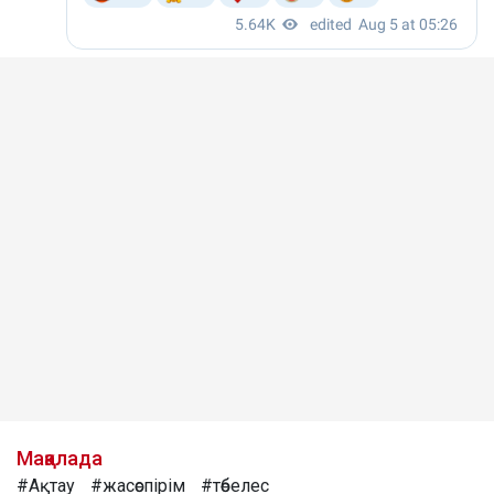
Мақалада
#Ақтау
#жасөспірім
#төбелес