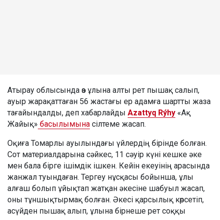
Атырау облысында өз ұлына алты рет пышақ салып,
ауыр жарақаттаған 56 жастағы ер адамға шартты жаза
тағайындалды, деп хабарлайды
Azattyq Rýhy
«Ақ
Жайық»
басылымына
сілтеме жасап.
Оқиға Томарлы ауылындағы үйлердің бірінде болған.
Сот материалдарына сәйкес, 11 сәуір күні кешке әке
мен бала бірге ішімдік ішкен. Кейін екеуінің арасында
жанжал туындаған. Тергеу нұсқасы бойынша, ұлы
алғаш болып ұйықтап жатқан әкесіне шабуыл жасап,
оны тұншықтырмақ болған. Әкесі қарсылық көрсетіп,
асүйден пышақ алып, ұлына бірнеше рет соққы