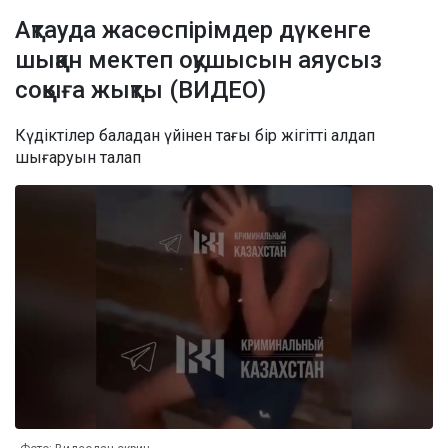
Ақтауда жасөспірімдер дүкенге
шыққан мектеп оқушысын аяусыз
соққыға жықты (ВИДЕО)
Күдіктілер баладан үйінен тағы бір жігітті алдап
шығаруын талап