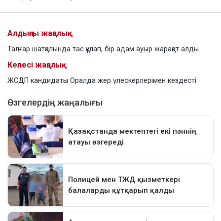
Алдыңғы жаңалық
Талғар шатқалында тас құлап, бір адам ауыр жарақат алды
Келесі жаңалық
ЖСДП кандидаты Оралда жер үлескерлерімен кездесті