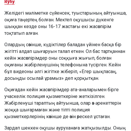
Rýhy
.
Желідегі мәліметке сүйенсек, туыстарының айтуынша,
оқиға таңертең болған. Мектеп оқушысы дүкенге
шыққан кезде оны 16-17 жастағы екі жасөспірім
тоқтатып алған.
Олардың сөзінше, күдіктілер баладан үйінен басқа бір
жігітті алдап шығаруын талап еткен. Ол бас тартқаннан
кейін жасөспірімдер оны соққыға жығып, болған
оқиғаны жәбірленушінің телефонына түсірген. Кейін
бұл видеоны әлгі жігітке жіберіп, «Егер шықпасаң,
досыңды осылай ұрамыз» деп қорқытқан.
Оқиғадан кейін жасөспірімдер ата-аналарымен бірге
учаскелік полиция қызметкеріне жеткізілген.
Жәбірленуші тараптың айтуынша, олар өз әрекеттерін
жоққа шығармаған және тіпті полиция
қызметкерлерінің көзінше де өзін өрескел ұстаған.
Зардап шеккен оқушы ауруханаға жатқызылды. Оның