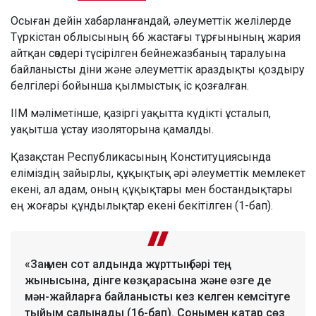
Осыған дейін хабарланғандай, әлеуметтік желілерде
Түркістан облысының 66 жастағы тұрғынының жария
айтқан сөздері түсірілген бейнежазбаның таралуына
байланысты діни және әлеуметтік араздықты қоздыру
белгілері бойынша қылмыстық іс қозғалған.
ІІМ мәліметінше, қазіргі уақытта күдікті ұсталып,
уақытша ұстау изоляторына қамалды.
Қазақстан Республикасының Конституциясында
еліміздің зайырлы, құқықтық әрі әлеуметтік мемлекет
екені, ал адам, оның құқықтары мен бостандықтары
ең жоғары құндылықтар екені бекітілген (1-бап).
«Заң мен сот алдында жұрттың бәрі тең,
жынысына, дінге көзқарасына және өзге де
мән-жайларға байланысты кез келген кемсітуге
тыйым салынады (16-бап). Сонымен қатар сөз