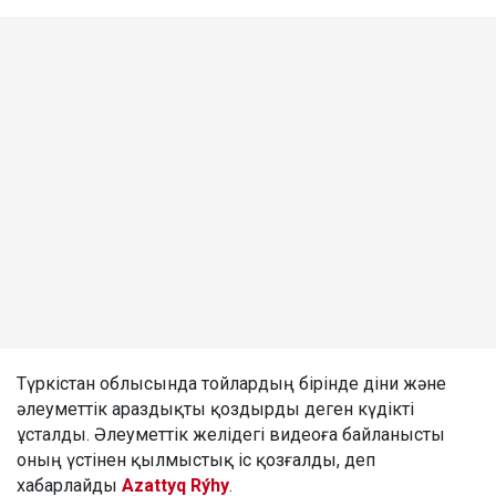
Түркістан облысында тойлардың бірінде діни және
әлеуметтік араздықты қоздырды деген күдікті
ұсталды. Әлеуметтік желідегі видеоға байланысты
оның үстінен қылмыстық іс қозғалды, деп
хабарлайды
Azattyq Rýhy
.