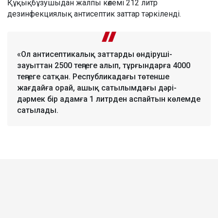
Құқықбұзушыдан жалпы көлемі 212 литр
дезинфекциялық антисептик заттар тәркіленді.
«Ол антисептикалық заттарды өндіруші-
зауыттан 2500 теңгеге алып, тұрғындарға 4000
теңгеге сатқан. Республикадағы төтенше
жағдайға орай, ашық сатылымдағы дәрі-
дәрмек бір адамға 1 литрден аспайтын көлемде
сатылады.