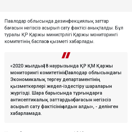
Павлодар облысында дезинфекциялық заттар
бағасын негізсіз асырып сату фактісі анықталды. Бұл
туралы ҚР Қаржы министрлігі Қаржы мониторингі
комитетінің баспасөз қызметі хабарлады.
«2020 жылдың 18 наурызында ҚР ҚМ Қаржы
мониторингі комитетінің Павлодар облысындағы
Экономикалық тергеу департаментінің
қызметкерлері жедел-іздестіру шараларын
жүргізді. Шара барысында тұрғындарға
антисептикалық заттардың бағасын негізсіз
асырып сату фактісінің алдын алды», - делінген
хабарламада.