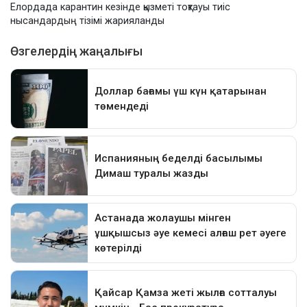
Елордада карантин кезінде қызметі тоқтауы тиіс
нысандардың тізімі жарияланды