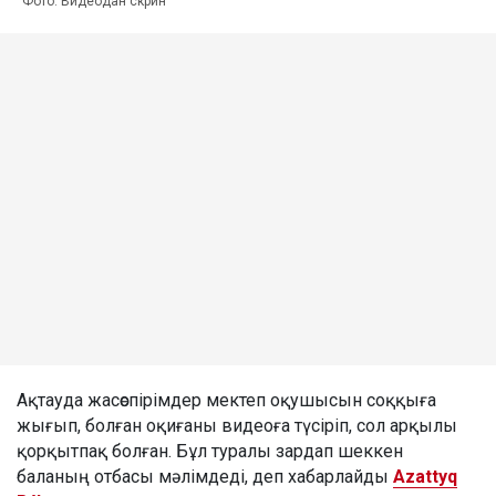
Фото: Видеодан скрин
Ақтауда жасөспірімдер мектеп оқушысын соққыға
жығып, болған оқиғаны видеоға түсіріп, сол арқылы
қорқытпақ болған. Бұл туралы зардап шеккен
баланың отбасы мәлімдеді, деп хабарлайды
Azattyq