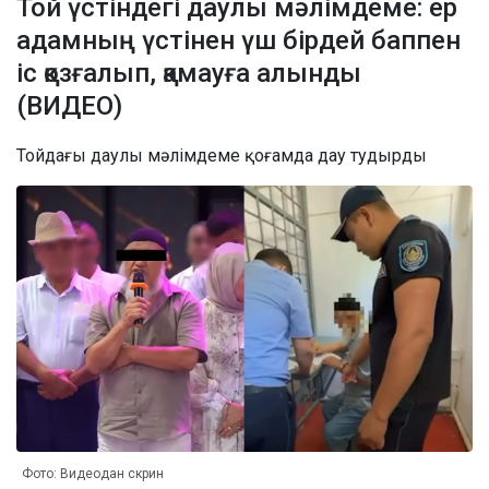
Той үстіндегі даулы мәлімдеме: ер
адамның үстінен үш бірдей баппен
іс қозғалып, қамауға алынды
(ВИДЕО)
Тойдағы даулы мәлімдеме қоғамда дау тудырды
Фото: Видеодан скрин