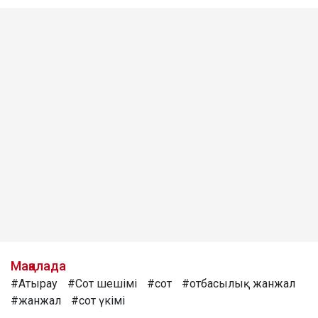
Мақалада
#Атырау
#Сот шешімі
#сот
#отбасылық жанжал
#жанжал
#сот үкімі