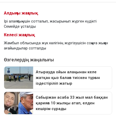
Алдыңғы жаңалық
Ірі алаяқтық үшін сотталып, жасырынып жүрген күдікті
Семейде ұсталды
Келесі жаңалық
Жамбыл облысында жүк көлігінің жүргізушісін соққыға жыққан
ағайындылар сотталды