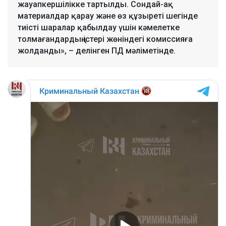
жауапкершілікке тартылды. Сондай-ақ
материалдар қарау және өз құзыреті шегінде
тиісті шаралар қабылдау үшін кәмелетке
толмағандардың істері жөніндегі комиссияға
жолданды», – делінген ПД мәліметінде.