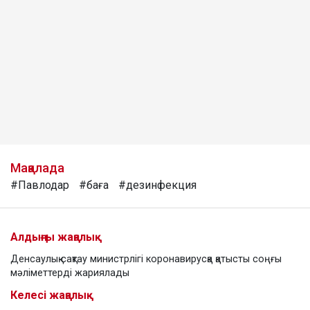
Мақалада
#Павлодар
#баға
#дезинфекция
Алдыңғы жаңалық
Денсаулық сақтау министрлігі коронавирусқа қатысты соңғы
мәліметтерді жариялады
Келесі жаңалық