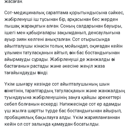
жасаған.
Сот-медициналық сараптама қорытындысына сәйкес,
жәбірленуші іш тұсынан бір, арқасынан бес жерден
пышақ жарақатын алған. Соның салдарынан бауыры,
ішегі мен қабырғалары зақымданып, денсаулығына
ауыр зиян келгені анықталған. Сот отырысында
айыпталушы кінәсін толық мойындап, оқиғадан кейін
ұлымен татуласқанын айтып, өзін бас бостандығынан
айырмауды сұрады. Жәбірленуші де жанжалды өзі
бастағанын растады және әкесіне жеңіл жаза
тағайындауды өтінді.
Үкім шығару кезінде сот айыпталушының шын
өкінетінін, тараптардың татуласқанын және жанжалдың
туындауына жәбірленушінің заңға қайшы әрекеттері
себеп болғанын ескерді. Нәтижесінде сот ер адамды
үш жылға шартты түрде бас бостандығынан айырып,
пробациялық бақылауға алды. Үкім жарияланғаннан
кейін ол сот залында қамаудан босатылды.