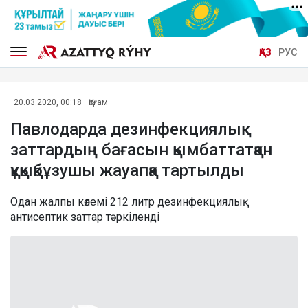
ҚАЗ
РУС
20.03.2020, 00:18
Қоғам
Павлодарда дезинфекциялық
заттардың бағасын қымбаттатқан
құқықбұзушы жауапқа тартылды
Одан жалпы көлемі 212 литр дезинфекциялық
антисептик заттар тәркіленді