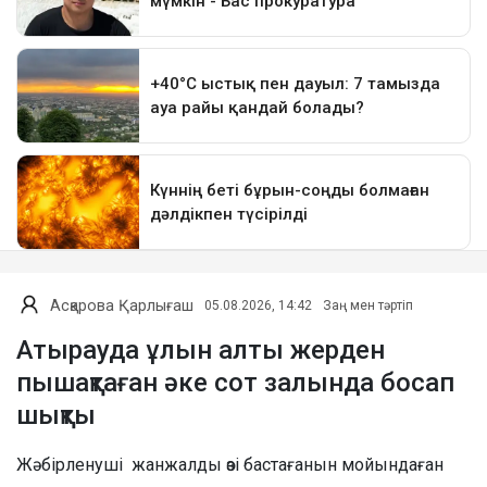
Асқарова Қарлығаш
05.08.2026, 14:42
Заң мен тәртіп
Атырауда ұлын алты жерден
пышақтаған әке сот залында босап
шықты
Жәбірленуші жанжалды өзі бастағанын мойындаған