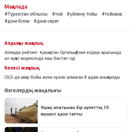
Мақалада
#Түркістан облысы
#той
#үйлену тойы
#тойхана
#діни білім
#діни сауат
Алдыңғы жаңалық
Әлемдік рейтинг: Қазақстан Орталық Азия елдері арасында
әл-ауқат индексінде көш бастап тұр
Келесі жаңалық
СҚО-да өмір бойы жеке куәлік алмаған 8 адам анықталды