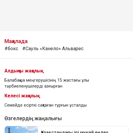
Мақалада
#бокс
#Сауль «Канело» Альварес
Алдыңғы жаңалық
Балабақша меңгерушісінің 15 жастағы ұлы
тәрбиеленушілерді азғырған
Келесі жаңалық
Семейде есірткі сақтаған тұрғын ұсталды