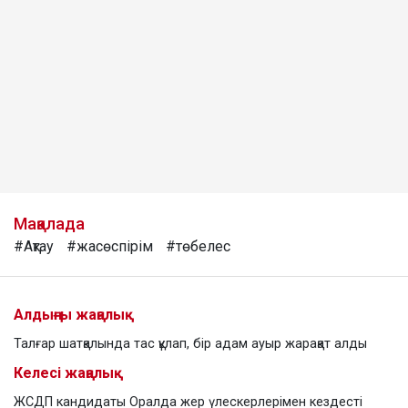
Мақалада
#Ақтау
#жасөспірім
#төбелес
Алдыңғы жаңалық
Талғар шатқалында тас құлап, бір адам ауыр жарақат алды
Келесі жаңалық
ЖСДП кандидаты Оралда жер үлескерлерімен кездесті