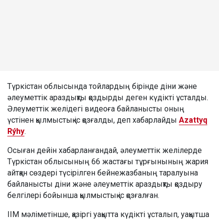
Түркістан облысында тойлардың бірінде діни және
әлеуметтік араздықты қоздырды деген күдікті ұсталды.
Әлеуметтік желідегі видеоға байланысты оның
үстінен қылмыстық іс қозғалды, деп хабарлайды
Azattyq
Rýhy
.
Осыған дейін хабарланғандай, әлеуметтік желілерде
Түркістан облысының 66 жастағы тұрғынының жария
айтқан сөздері түсірілген бейнежазбаның таралуына
байланысты діни және әлеуметтік араздықты қоздыру
белгілері бойынша қылмыстық іс қозғалған.
ІІМ мәліметінше, қазіргі уақытта күдікті ұсталып, уақытша