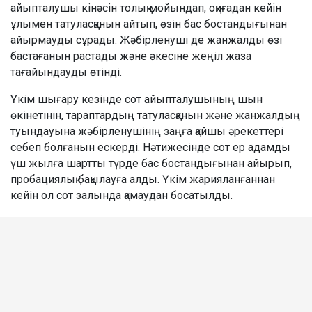
айыпталушы кінәсін толық мойындап, оқиғадан кейін
ұлымен татуласқанын айтып, өзін бас бостандығынан
айырмауды сұрады. Жәбірленуші де жанжалды өзі
бастағанын растады және әкесіне жеңіл жаза
тағайындауды өтінді.
Үкім шығару кезінде сот айыпталушының шын
өкінетінін, тараптардың татуласқанын және жанжалдың
туындауына жәбірленушінің заңға қайшы әрекеттері
себеп болғанын ескерді. Нәтижесінде сот ер адамды
үш жылға шартты түрде бас бостандығынан айырып,
пробациялық бақылауға алды. Үкім жарияланғаннан
кейін ол сот залында қамаудан босатылды.