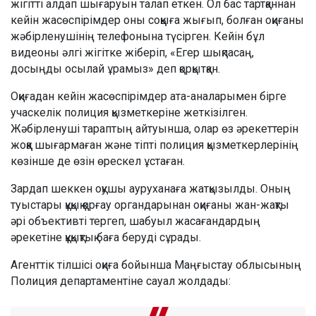
жігітті алдап шығаруын талап еткен. Ол бас тартқаннан
кейін жасөспірімдер оны соққыға жығып, болған оқиғаны
жәбірленушінің телефонына түсірген. Кейін бұл
видеоны әлгі жігітке жіберіп, «Егер шықпасаң,
досыңды осылай ұрамыз» деп қорқытқан.
Оқиғадан кейін жасөспірімдер ата-аналарымен бірге
учаскелік полиция қызметкеріне жеткізілген.
Жәбірленуші тараптың айтуынша, олар өз әрекеттерін
жоққа шығармаған және тіпті полиция қызметкерлерінің
көзінше де өзін өрескел ұстаған.
Зардап шеккен оқушы ауруханаға жатқызылды. Оның
туыстары құқық қорғау органдарынан оқиғаны жан-жақты
әрі объективті тергеп, шабуыл жасағандардың
әрекетіне құқықтық баға беруді сұрады.
Агенттік тілшісі оқиға бойынша Маңғыстау облысының
Полиция департаментіне сауал жолдады: