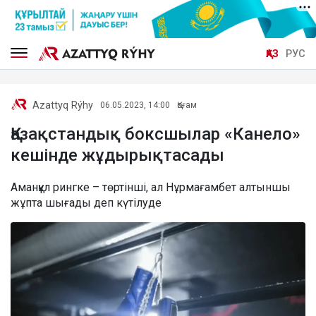
ҚАЗ
РУС
Azattyq Rýhy
06.05.2023, 14:00
Қоғам
Қазақстандық боксшылар «Канело»
кешінде жұдырықтасады
Аманқұл рингке – төртінші, ал Нұрмағамбет алтыншы
жұпта шығады деп күтілуде