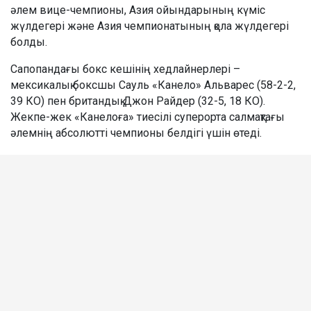
әлем вице-чемпионы, Азия ойындарының күміс
жүлдегері және Азия чемпионатының қола жүлдегері
болды.
Сапопандағы бокс кешінің хедлайнерлері –
мексикалық боксшы Сауль «Канело» Альварес (58-2-2,
39 КО) пен британдық Джон Райдер (32-5, 18 КО).
Жекпе-жек «Канелоға» тиесілі суперорта салмақтағы
әлемнің абсолютті чемпионы белдігі үшін өтеді.