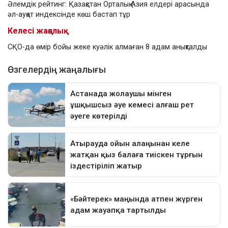
Әлемдік рейтинг: Қазақстан Орталық Азия елдері арасында
әл-ауқат индексінде көш бастап тұр
Келесі жаңалық
СҚО-да өмір бойы жеке куәлік алмаған 8 адам анықталды