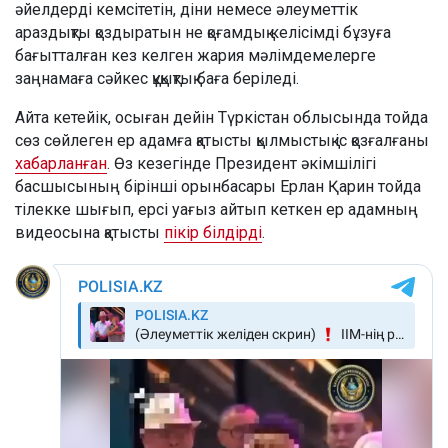
әйелдерді кемсітетін, діни немесе әлеуметтік
араздықты қоздыратын не қоғамдық келісімді бұзуға
бағытталған кез келген жария мәлімдемелерге
заңнамаға сәйкес құқықтық баға беріледі.
Айта кетейік, осыған дейін Түркістан облысында тойда
сөз сөйлеген ер адамға қатысты қылмыстық іс қозғалғаны
хабарланған
. Өз кезегінде Президент әкімшілігі
басшысының бірінші орынбасары Ерлан Қарин тойда
тілекке шығып, ерсі уағыз айтып кеткен ер адамның
видеосына қатысты
пікір білдірді
.