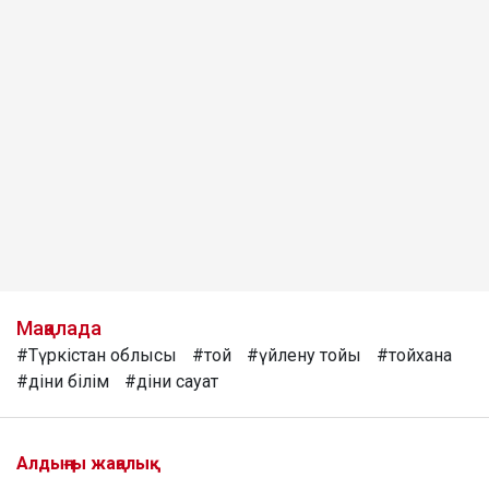
Мақалада
#Түркістан облысы
#той
#үйлену тойы
#тойхана
#діни білім
#діни сауат
Алдыңғы жаңалық