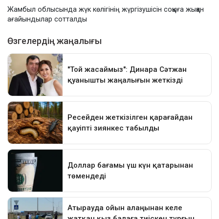
Жамбыл облысында жүк көлігінің жүргізушісін соққыға жыққан
ағайындылар сотталды