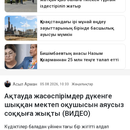
Асыл Арман
05.08.2026, 10:33
Жаңалықтар
Ақтауда жасөспірімдер дүкенге
шыққан мектеп оқушысын аяусыз
соққыға жықты (ВИДЕО)
Күдіктілер баладан үйінен тағы бір жігітті алдап