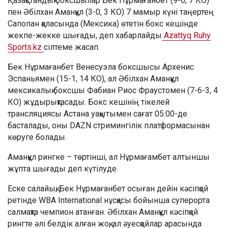
Қазақстандық боксшылар Бек Нұрмағанбет (9-0, 7 КО)
пен Әбілхан Аманқұл (3-0, 3 КО) 7 мамыр күні таңертең
Сапопан қаласында (Мексика) өтетін бокс кешінде
жекпе-жекке шығады, деп хабарлайды
Azattyq Ruhy
Sports.kz
сілтеме жасап.
Бек Нұрмағанбет Венесуэла боксшысы Архенис
Эспаньямен (15-1, 14 КО), ал Әбілхан Аманқұл
мексикалық боксшы Фабиан Риос Фраустомен (7-6-3, 4
КО) жұдырықтасады. Бокс кешінің тікелей
трансляциясы Астана уақытымен сағат 05:00-де
басталады, оны DAZN стримингілік платформасынан
көруге болады.
Аманқұл рингке – төртінші, ал Нұрмағамбет алтыншы
жұпта шығады деп күтілуде.
Еске салайық, Бек Нұрмағанбет осыған дейін кәсіпқой
ретінде WBA International нұсқасы бойынша суперорта
салмақта чемпион атанған. Әбілхан Аманқұл кәсіпқой
рингте әлі белдік алған жоқ, ал әуесқойлар арасында