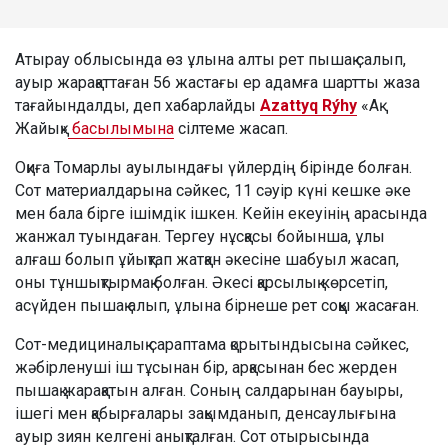
Атырау облысында өз ұлына алты рет пышақ салып,
ауыр жарақаттаған 56 жастағы ер адамға шартты жаза
тағайындалды, деп хабарлайды
Azattyq Rýhy
«Ақ
Жайық»
басылымына
сілтеме жасап.
Оқиға Томарлы ауылындағы үйлердің бірінде болған.
Сот материалдарына сәйкес, 11 сәуір күні кешке әке
мен бала бірге ішімдік ішкен. Кейін екеуінің арасында
жанжал туындаған. Тергеу нұсқасы бойынша, ұлы
алғаш болып ұйықтап жатқан әкесіне шабуыл жасап,
оны тұншықтырмақ болған. Әкесі қарсылық көрсетіп,
асүйден пышақ алып, ұлына бірнеше рет соққы жасаған.
Сот-медициналық сараптама қорытындысына сәйкес,
жәбірленуші іш тұсынан бір, арқасынан бес жерден
пышақ жарақатын алған. Соның салдарынан бауыры,
ішегі мен қабырғалары зақымданып, денсаулығына
ауыр зиян келгені анықталған. Сот отырысында