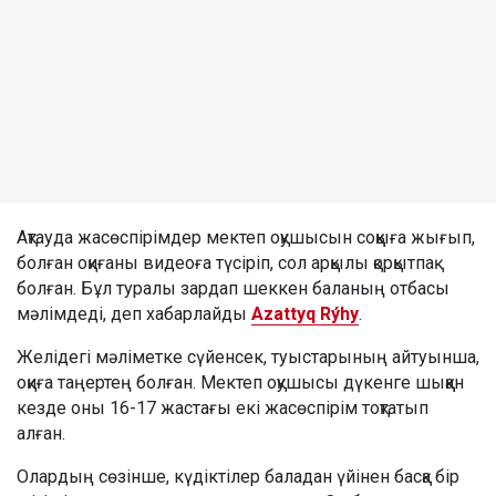
Ақтауда жасөспірімдер мектеп оқушысын соққыға жығып,
болған оқиғаны видеоға түсіріп, сол арқылы қорқытпақ
болған. Бұл туралы зардап шеккен баланың отбасы
мәлімдеді, деп хабарлайды
Azattyq Rýhy
.
Желідегі мәліметке сүйенсек, туыстарының айтуынша,
оқиға таңертең болған. Мектеп оқушысы дүкенге шыққан
кезде оны 16-17 жастағы екі жасөспірім тоқтатып
алған.
Олардың сөзінше, күдіктілер баладан үйінен басқа бір