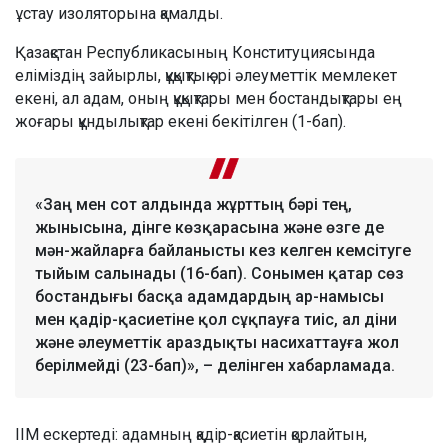
ұстау изоляторына қамалды.
Қазақстан Республикасының Конституциясында
еліміздің зайырлы, құқықтық әрі әлеуметтік мемлекет
екені, ал адам, оның құқықтары мен бостандықтары ең
жоғары құндылықтар екені бекітілген (1-бап).
«Заң мен сот алдында жұрттың бәрі тең,
жынысына, дінге көзқарасына және өзге де
мән-жайларға байланысты кез келген кемсітуге
тыйым салынады (16-бап). Сонымен қатар сөз
бостандығы басқа адамдардың ар-намысы
мен қадір-қасиетіне қол сұқпауға тиіс, ал діни
және әлеуметтік араздықты насихаттауға жол
берілмейді (23-бап)», – делінген хабарламада.
ІІМ ескертеді: адамның қадір-қасиетін қорлайтын,