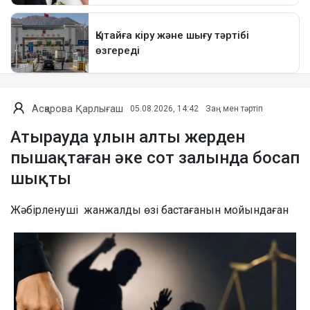
Асқарова Қарлығаш
05.08.2026, 14:42
Заң мен тәртіп
Атырауда ұлын алты жерден
пышақтаған әке сот залында босап
шықты
Жәбірленуші жанжалды өзі бастағанын мойындаған