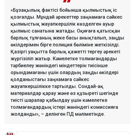
«Бұзақылық фактісі бойынша қылмыстық іс
қозғалды. Мұндай әрекеттер заңнамаға сәйкес
қылмыстық жауапкершілік көзделген ауыр
қылмыс санатына жатады. Оқиғаға қатысқан
барлық тұлғаның жеке басы анықталып, заңды
өкілдерімен бірге полиция бөліміне жеткізілді.
Қазіргі уақытта барлық қажетті тергеу әрекеті
жүргізіліп жатыр. Кәмелетке толмағандарды
тәрбиелеу жөніндегі міндеттерін тиісінше
орындамағаны үшін олардың заңды өкілдері
қолданыстағы заңнамаға сәйкес
жауапкершілікке тартылды. Сондай-ақ
материалдар қарау және өз құзыреті шегінде
тиісті шаралар қабылдау үшін кәмелетке
толмағандардың істері жөніндегі комиссияға
жолданды», – делінген ПД мәліметінде.