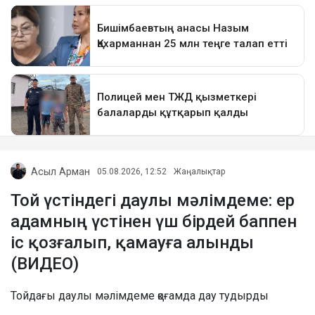
Асыл Арман
05.08.2026, 12:52
Жаңалықтар
Той үстіндегі даулы мәлімдеме: ер
адамның үстінен үш бірдей баппен
іс қозғалып, қамауға алынды
(ВИДЕО)
Тойдағы даулы мәлімдеме қоғамда дау тудырды