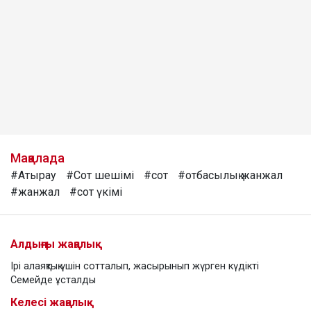
Мақалада
#Атырау
#Сот шешімі
#сот
#отбасылық жанжал
#жанжал
#сот үкімі
Алдыңғы жаңалық
Ірі алаяқтық үшін сотталып, жасырынып жүрген күдікті
Семейде ұсталды
Келесі жаңалық