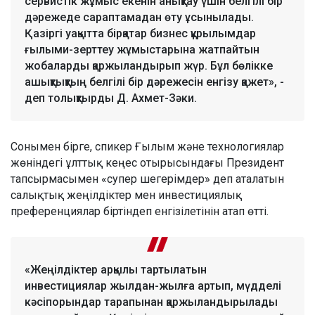
сервистік жұмыс екенін анықтау үшін белгілі бір
дәрежеде сараптамадан өту ұсынылады.
Қазіргі уақытта бірқатар бизнес құрылымдар
ғылыми-зерттеу жұмыстарына жатпайтын
жобаларды қаржыландырып жүр. Бұл бөлікке
ашықтықтың белгілі бір дәрежесін енгізу қажет», -
деп толықтырды Д. Ахмет-Зәки.
Сонымен бірге, спикер Ғылым және технологиялар
жөніндегі ұлттық кеңес отырысындағы Президент
тапсырмасымен «супер шегерімдер» деп аталатын
салықтық жеңілдіктер мен инвестициялық
преференциялар біртіндеп енгізілетінін атап өтті.
«Жеңілдіктер арқылы тартылатын
инвестициялар жылдан-жылға артып, мүдделі
кәсіпорындар тарапынан қаржыландырылады