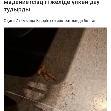
мәдениетсіздігі желіде үлкен дау
тудырды
Оқиға 7 тамызда Kinoplexx кинотеатрында болған