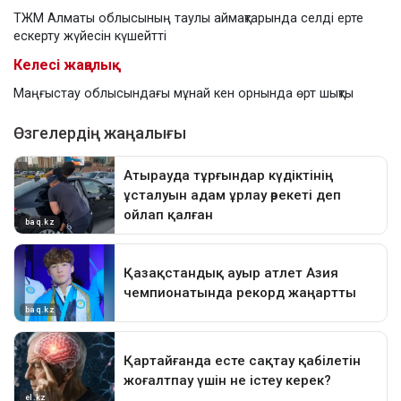
ТЖМ Алматы облысының таулы аймақтарында селді ерте
ескерту жүйесін күшейтті
Келесі жаңалық
Маңғыстау облысындағы мұнай кен орнында өрт шықты