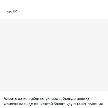
Фото: ІІМ
Алматыда көпқабатты үйлердің бірінде шыққан
жанжал кезінде кішкентай балаға қауіп төніп, полиция