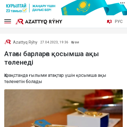
ҚАЗ
РУС
Azattyq Rýhy
27.04.2023, 19:36
Қоғам
Атағы барларға қосымша ақы
төленеді
Қазақстанда ғылыми атақтар үшін қосымша ақы
төленетін болады