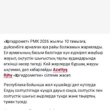
«Қазгидромет» РМК 2026 жылғы 10 тамызға,
дүйсенбіге арналған ауа райы болжамын жариялады.
Ел аумағының басым бөлігінде күн күркіреп жаңбыр
жауып, оңтүстік-шығыстың таулы аудандарында
өткінші нөсер төгеді. Кей жерлерде бұршақ жаууы
ықтимал, деп хабарлайды
Azattyq
Rýhy
«Қазгидрометке» сілтеме жасап.
Республика бойынша жел күшейеді деп күтілуде.
Елдің солтүстігінде күндіз дауыл соқса, солтүстік пен
солтүстік-шығыс өңірлерде түнде және таңертең
тұман түседі.