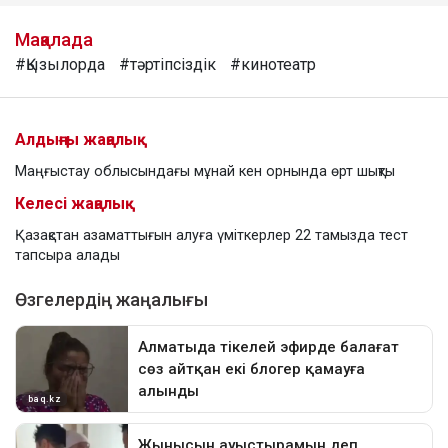
Мақалада
#Қызылорда
#тәртіпсіздік
#кинотеатр
Алдыңғы жаңалық
Маңғыстау облысындағы мұнай кен орнында өрт шықты
Келесі жаңалық
Қазақстан азаматтығын алуға үміткерлер 22 тамызда тест
тапсыра алады