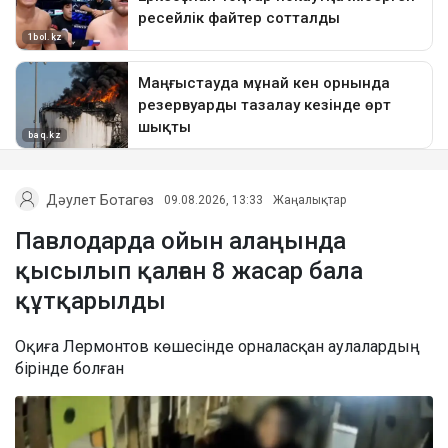
Дәулет Ботагөз
09.08.2026, 13:33
Жаңалықтар
Павлодарда ойын алаңында
қысылып қалған 8 жасар бала
құтқарылды
Оқиға Лермонтов көшесінде орналасқан аулалардың
бірінде болған