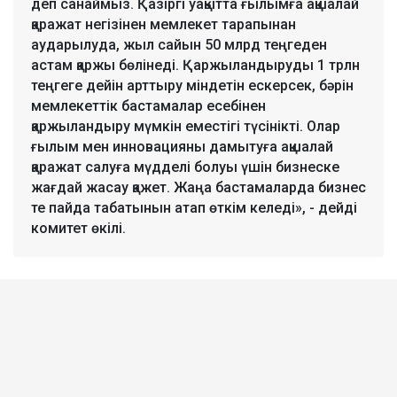
деп санаймыз. Қазіргі уақытта ғылымға ақшалай
қаражат негізінен мемлекет тарапынан
аударылуда, жыл сайын 50 млрд теңгеден
астам қаржы бөлінеді. Қаржыландыруды 1 трлн
теңгеге дейін арттыру міндетін ескерсек, бәрін
мемлекеттік бастамалар есебінен
қаржыландыру мүмкін еместігі түсінікті. Олар
ғылым мен инновацияны дамытуға ақшалай
қаражат салуға мүдделі болуы үшін бизнеске
жағдай жасау қажет. Жаңа бастамаларда бизнес
те пайда табатынын атап өткім келеді», - дейді
комитет өкілі.