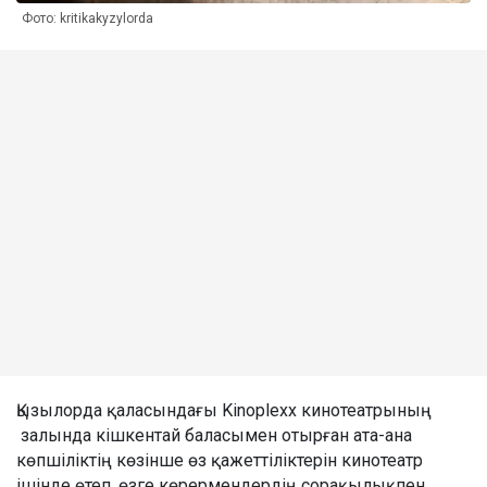
Фото: kritikakyzylorda
Қызылорда қаласындағы Kinoplexx кинотеатрының
залында кішкентай баласымен отырған ата-ана
көпшіліктің көзінше өз қажеттіліктерін кинотеатр
ішінде өтеп, өзге көрермендердің сорақылықпен