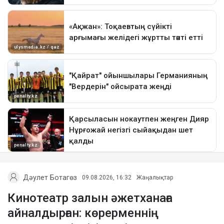
Дәулет Ботагөз
09.08.2026, 16:32
Жаңалықтар
Кинотеатр залын әжетханаға
айналдырған: көрерменнің