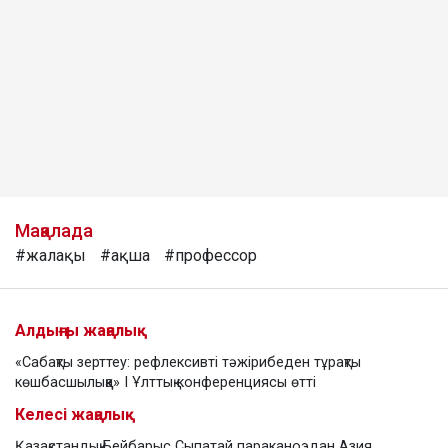
Мақалада
#жалақы
#ақша
#профессор
Алдыңғы жаңалық
«Сабақты зерттеу: рефлексивті тәжірибеден тұрақты
көшбасшылыққа» І Ұлттық конференциясы өтті
Келесі жаңалық
Қазақстандық Бейбарыс Сыпатай параканоэдан Азия