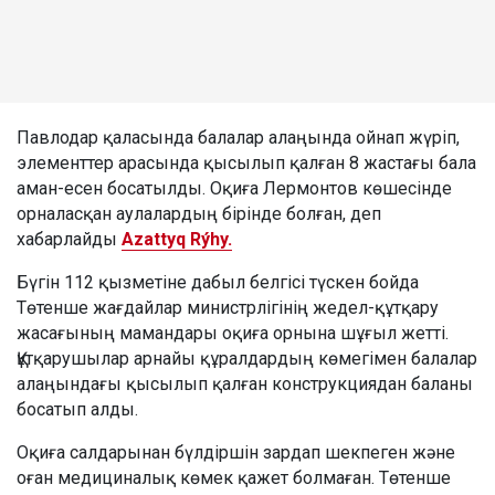
Павлодар қаласында балалар алаңында ойнап жүріп,
элементтер арасында қысылып қалған 8 жастағы бала
аман-есен босатылды. Оқиға Лермонтов көшесінде
орналасқан аулалардың бірінде болған, деп
хабарлайды
Azattyq Rýhy.
Бүгін 112 қызметіне дабыл белгісі түскен бойда
Төтенше жағдайлар министрлігінің жедел-құтқару
жасағының мамандары оқиға орнына шұғыл жетті.
Құтқарушылар арнайы құралдардың көмегімен балалар
алаңындағы қысылып қалған конструкциядан баланы
босатып алды.
Оқиға салдарынан бүлдіршін зардап шекпеген және
оған медициналық көмек қажет болмаған. Төтенше