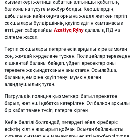
қызметкері жетінші қабаттан алтыншы қабаттың
балконына түсуге мәжбүр болды. Көршілердің
дабылынан кейін оқиға орнына жедел жеткен тәртіп
сақшылары бүлдіршіннің қауіпсіздігін қамтамасыз
етті, деп хабарлайды
Azattyq Rýhy
қалалық ПД-ға
сілтеме жасап.
Тәртіп сақшылары пәтерге есік арқылы кіре алмаған
соң, жағдай күрделене түскен. Полицейлер терезеден
кішкентай баланы байқап, үйдегі ересектер оны
терезеге жақындатқанын анықтаған. Осылайша,
баланың өміріне қауіп төнуі мүмкін деген
алаңдаушылық туған.
Патрульдік полиция қызметкері батыл әрекетке
барып, жетінші қабатқа көтерілген. Ол балкон арқылы
бір қабат төмен түсіп, пәтерге кірген.
Кейін белгілі болғандай, пәтердегі әйел кіреберіс
есіктің кілтін жасырып қойған. Осыған байланысты
құтқару қызметінің мамандары есікті мәжбүрлі түрде