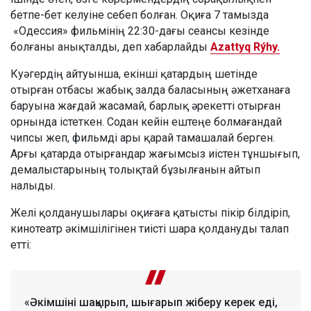
бетпе-бет келуіне себеп болған. Оқиға 7 тамызда
«Одессия» фильмінің 22:30-дағы сеансы кезінде
болғаны анықталды, деп хабарлайды
Azattyq Rýhy.
Куәгердің айтуынша, екінші қатардың шетінде
отырған отбасы жабық залда баласының әжетханаға
баруына жағдай жасамай, барлық әрекетті отырған
орнында істеткен. Содан кейін ештеңе болмағандай
чипсы жеп, фильмді ары қарай тамашалай берген.
Арғы қатарда отырғандар жағымсыз иістен тұншығып,
демалыстарының толықтай бұзылғанын айтып
налыды.
Желі қолданушылары оқиғаға қатысты пікір білдіріп,
кинотеатр әкімшілігінен тиісті шара қолдануды талап
етті:
«Әкімшіні шақырып, шығарып жіберу керек еді,