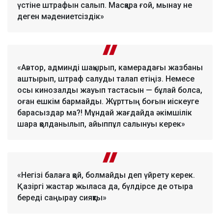
үстіне штрафын салып. Масқара ғой, мынау не
деген мәдениетсіздік»
«Автор, админді шақырып, камерадағы жазбаны
аштырып, штраф салуды талап етіңіз. Немесе
осы кинозалды жауып тастасын — бұлай болса,
оған ешкім бармайды. Жұрттың боғын иіскеуге
барасыздар ма?! Мұндай жағдайда әкімшілік
шара қолданылып, айыппұл салынуы керек»
«Негізі балаға қой, болмайды деп үйрету керек.
Қазіргі жастар жыласа да, бүлдірсе де отыра
береді саңырау сияқты»