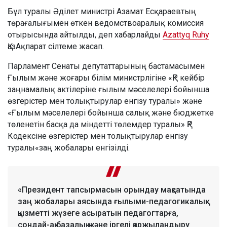
Бұл туралы Әділет министрі Азамат Есқараевтың
төрағалығымен өткен ведомствоаралық комиссия
отырысында айтылды, деп хабарлайды
Azattyq Ruhy
ҚазАқпарат сілтеме жасап.
Парламент Сенаты депутаттарының бастамасымен
Ғылым және жоғары білім министрлігіне «ҚР кейбір
заңнамалық актілеріне ғылым мәселелері бойынша
өзгерістер мен толықтырулар енгізу туралы» және
«Ғылым мәселелері бойынша салық және бюджетке
төленетін басқа да міндетті төлемдер туралы» ҚР
Кодексіне өзгерістер мен толықтырулар енгізу
туралы«заң жобалары енгізілді.
«Президент тапсырмасын орындау мақсатында
заң жобалары аясында ғылыми-педагогикалық
қызметті жүзеге асыратын педагогтарға,
сондай-ақ базалық және іргелі қаржыландыру