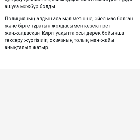
ашуға мәжбүр болды.
Полицияның алдын ала мәліметінше, әйел мас болған
және бірге тұратын жолдасымен кезекті рет
жанжалдасқан. Қазіргі уақытта осы дерек бойынша
тексеру жүргізіліп, оқиғаның толық мән-жайы
анықталып жатыр.