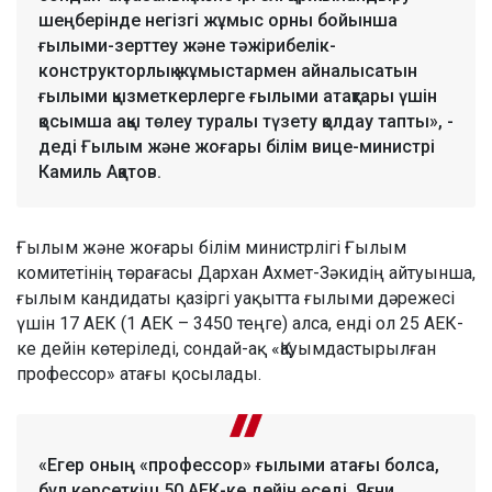
шеңберінде негізгі жұмыс орны бойынша
ғылыми-зерттеу және тәжірибелік-
конструкторлық жұмыстармен айналысатын
ғылыми қызметкерлерге ғылыми атақтары үшін
қосымша ақы төлеу туралы түзету қолдау тапты», -
деді Ғылым және жоғары білім вице-министрі
Камиль Ақатов.
Ғылым және жоғары білім министрлігі Ғылым
комитетінің төрағасы Дархан Ахмет-Зәкидің айтуынша,
ғылым кандидаты қазіргі уақытта ғылыми дәрежесі
үшін 17 АЕК (1 АЕК – 3450 теңге) алса, енді ол 25 АЕК-
ке дейін көтеріледі, сондай-ақ «Қауымдастырылған
профессор» атағы қосылады.
«Егер оның «профессор» ғылыми атағы болса,
бұл көрсеткіш 50 АЕК-ке дейін өседі. Яғни,