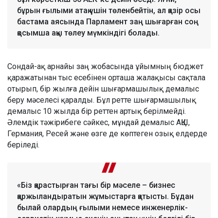
бұрын ғылыми атақ үшін төленбейтін, ал қазір осы
бастама аясында Парламент заң шығарған соң
қосымша ақы төлеу мүмкіндігі болады.
Сондай-ақ арнайы заң жобасында ұйымның бюджет
қаражатынан тыс есебінен орташа жалақысы сақтала
отырып, бір жылға дейін шығармашылық демалыс
беру мәселесі қаралды. Бұл ретте шығармашылық
демалыс 10 жылда бір реттен артық берілмейді.
Әлемдік тәжірибеге сәйкес, мұндай демалыс АҚШ,
Германия, Ресей және өзге де көптеген озық елдерде
беріледі.
«Біз қарастырған тағы бір мәселе – бизнес
қаржыландыратын жұмыстарға қатысты. Бұдан
былай олардың ғылыми немесе инженерлік-