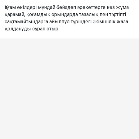
Қоғам өкілдері мұндай бейәдеп әрекеттерге көз жұма
қарамай, қоғамдық орындарда тазалық пен тәртіпті
сақтамайтындарға айыппұл түріндегі әкімшілік жаза
қолдануды сұрап отыр.