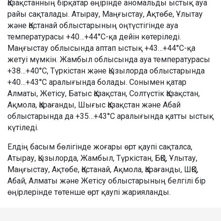
Қазақстанның бірқатар өңірінде аномальды ыстық ауа
райы сақталады. Атырау, Маңғыстау, Ақтөбе, Ұлытау
және Қостанай облыстарының оңтүстігінде ауа
температурасы +40…+44°C-қа дейін көтеріледі.
Маңғыстау облысында аптап ыстық +43…+44°C-қа
жетуі мүмкін. Жамбыл облысында ауа температурасы
+38…+40°C, Түркістан және Қызылорда облыстарында
+40…+43°C аралығында болады. Сонымен қатар
Алматы, Жетісу, Батыс Қазақстан, Солтүстік Қазақстан,
Ақмола, Қарағанды, Шығыс Қазақстан және Абай
облыстарында да +35…+43°C аралығында қатты ыстық
күтіледі.
Елдің басым бөлігінде жоғары өрт қаупі сақталса,
Атырау, Қызылорда, Жамбыл, Түркістан, БҚО, Ұлытау,
Маңғыстау, Ақтөбе, Қостанай, Ақмола, Қарағанды, ШҚО,
Абай, Алматы және Жетісу облыстарының белгілі бір
өңірлерінде төтенше өрт қаупі жарияланды.