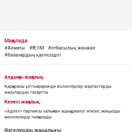
Мақалада
#Алматы
#ҚР ІІМ
#отбасылық жанжал
#балалардың қауіпсіздігі
Алдыңғы жаңалық
Қарқаралы ұлттық паркінде волонтерлер жартастарды
жазулардан тазартты
Келесі жаңалық
«Әділет» партиясы халықпен ашық диалог өткізіп, маңызды
мәселелерді талқылады