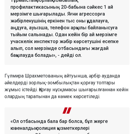
Тұрмыстық зорлық-зомбылық
профилактикасының 20-бабына сәйкес 1 ай
мерзімге шығарылады. Яғни агрессорға
жәбірленушінің еркінен тыс оны қудалауға,
аңдуға, ауызша, телефон арқылы байланысуға
тыйым салынады. Одан кейін бір ай мерзімге
учаскелік инспектор жәбір көрсетушіні есепке
алып, сол мерзімде отбасындағы жағдай
бақылауда болады», - дейді ол.
Гүлмира Шрахметованың айтуынша, әрбір ауданда
әйелдерді зорлық-зомбылықтан қорғау топтары
жұмыс істейді. Қорғау нұсқамасы шығарылғаннан кейін
олардың тарапынан да көмек көрсетіледі.
«Ол отбасында бала бар болса, бұл жерге
ювеналдық полиция қызметкерлері