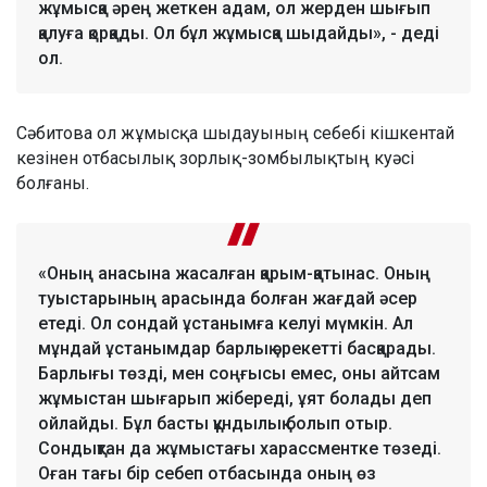
жұмысқа әрең жеткен адам, ол жерден шығып
қалуға қорқады. Ол бұл жұмысқа шыдайды», - деді
ол.
Сәбитова ол жұмысқа шыдауының себебі кішкентай
кезінен отбасылық зорлық-зомбылықтың куәсі
болғаны.
«Оның анасына жасалған қарым-қатынас. Оның
туыстарының арасында болған жағдай әсер
етеді. Ол сондай ұстанымға келуі мүмкін. Ал
мұндай ұстанымдар барлық әрекетті басқарады.
Барлығы төзді, мен соңғысы емес, оны айтсам
жұмыстан шығарып жібереді, ұят болады деп
ойлайды. Бұл басты құндылық болып отыр.
Сондықтан да жұмыстағы харассментке төзеді.
Оған тағы бір себеп отбасында оның өз