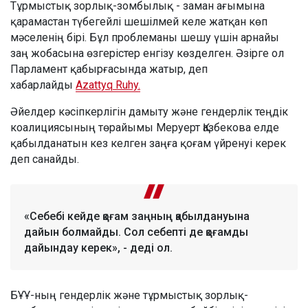
Тұрмыстық зорлық-зомбылық - заман ағымына
қарамастан түбегейлі шешілмей келе жатқан көп
мәселенің бірі. Бұл проблеманы шешу үшін арнайы
заң жобасына өзгерістер енгізу көзделген. Әзірге ол
Парламент қабырғасында жатыр, деп
хабарлайды
Azattyq Ruhy.
Әйелдер кәсіпкерлігін дамыту және гендерлік теңдік
коалициясының төрайымы Меруерт Қазбекова елде
қабылданатын кез келген заңға қоғам үйренуі керек
деп санайды.
«Себебі кейде қоғам заңның қабылдануына
дайын болмайды. Сол себепті де қоғамды
дайындау керек», - деді ол.
БҰҰ-ның гендерлік және тұрмыстық зорлық-