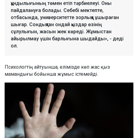
құндылығының төмен етіп тәрбиелеуі. Оны
пайдалануға болады. Себебі мектепте,
отбасында, университетте зорлыққа ұшыраған
шығар. Сондықтан ондай қыздар өзінің
сұлулығын, жасын жек көреді. Жұмыстан
айырылмау үшін барлығына шыдайды», - деді
ол.
Психологтің айтуынша, елімізде көп жас қыз
мамандығы бойынша жұмыс істемейді.