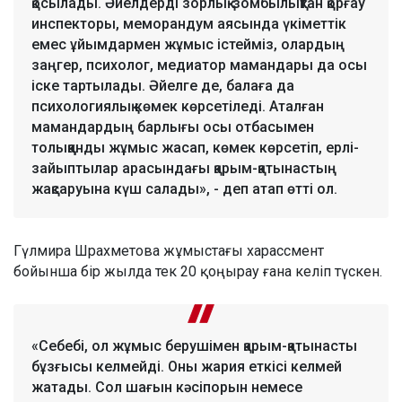
қосылады. Әйелдерді зорлық-зомбылықтан қорғау
инспекторы, меморандум аясында үкіметтік
емес ұйымдармен жұмыс істейміз, олардың
заңгер, психолог, медиатор мамандары да осы
іске тартылады. Әйелге де, балаға да
психологиялық көмек көрсетіледі. Аталған
мамандардың барлығы осы отбасымен
толыққанды жұмыс жасап, көмек көрсетіп, ерлі-
зайыптылар арасындағы қарым-қатынастың
жақсаруына күш салады», - деп атап өтті ол.
Гүлмира Шрахметова жұмыстағы харассмент
бойынша бір жылда тек 20 қоңырау ғана келіп түскен.
«Себебі, ол жұмыс берушімен қарым-қатынасты
бұзғысы келмейді. Оны жария еткісі келмей
жатады. Сол шағын кәсіпорын немесе