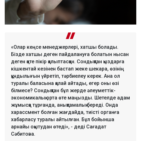
«Олар кеңсе менеджерлері, хатшы болады.
Бізде хатшы деген пайдалануға болатын нысан
деген қате пікір қалыптасқан. Сондықтан қыздарға
кішкентай кезінен бастап жеке шекара, өзінің
құндылығын үйретіп, тәрбиелеу керек. Ана ол
туралы баласына қалай айтады, егер оны өзі
білмесе? Сондықтан бұл жерде әлеуметтік-
экономикалық орта өте маңызды. Шетелде адам
жұмысқа тұрғанда, анықтамалық береді. Онда
харассмент болған жағдайда, тиісті органға
хабарласу туралы айтылған. Бұл бойынша
арнайы оқытудан өтеді», - деді Сағадат
Сәбитова.