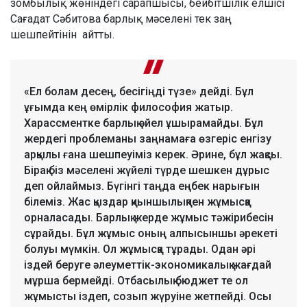
зомбылық жөніндегі сарапшысы, бейбітшілік елшісі
Сағадат Сәбитова барлық мәселені тек заң
шешпейтінін айтты.
«Ел болам десең, бесігіңді түзе» дейді. Бұл
ұғымда кең өмірлік философия жатыр.
Харассментке барлық әйел ұшырамайды. Бұл
жердегі проблеманы заңнамаға өзгеріс енгізу
арқылы ғана шешпеуіміз керек. Әрине, бұл жақсы.
Бірақ біз мәселені жүйелі түрде шешкен дұрыс
деп ойлаймыз. Бүгінгі таңда еңбек нарығын
білеміз. Жас қыздар қиыншылықпен жұмысқа
орналасады. Барлық жерде жұмыс тәжірибесін
сұрайды. Бұл жұмыс оның алпысыншы әрекеті
болуы мүмкін. Ол жұмысқа тұрады. Одан әрі
іздей беруге әлеуметтік-экономикалық жағдай
мұрша бермейді. Отбасылық бюджет те ол
жұмысты іздеп, созып жүруіне жетпейді. Осы