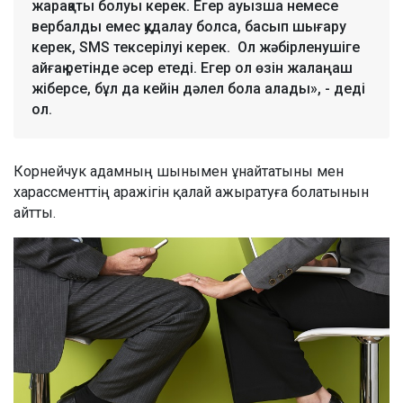
жарақаты болуы керек. Егер ауызша немесе
вербалды емес қудалау болса, басып шығару
керек, SMS тексерілуі керек. Ол жәбірленушіге
айғақ ретінде әсер етеді. Егер ол өзін жалаңаш
жіберсе, бұл да кейін дәлел бола алады», - деді
ол.
Корнейчук адамның шынымен ұнайтатыны мен
харассменттің аражігін қалай ажыратуға болатынын
айтты.