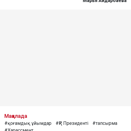
Марья Айдарбаева
Мақалада
#қоғамдық ұйымдар
#ҚР Президенті
#тапсырма
#Харассмент