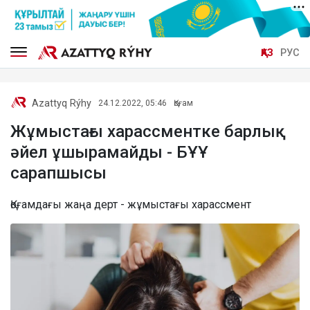
ҚАЗ
РУС
Azattyq Rýhy
24.12.2022, 05:46
Қоғам
Жұмыстағы харассментке барлық
әйел ұшырамайды - БҰҰ
сарапшысы
Қоғамдағы жаңа дерт - жұмыстағы харассмент