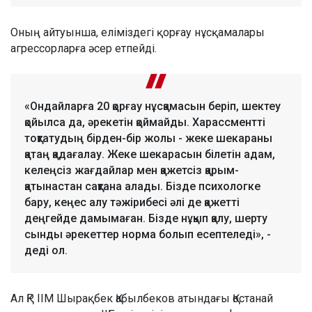
Оның айтуынша, еліміздегі қорғау нұсқамалары
агрессорларға әсер етпейді.
«Ондайларға 20 қорғау нұсқамасын беріп, шектеу
қойылса да, әрекетін қоймайды. Харассментті
тоқтатудың бірден-бір жолы - жеке шекараны
қатаң қадағалау. Жеке шекарасын білетін адам,
келеңсіз жағдайлар мен қажетсіз қарым-
қатынастан сақтана алады. Бізде психологке
бару, кеңес алу тәжірибесі әлі де қажетті
деңгейде дамымаған. Бізде нұқып қалу, шерту
сынды әрекеттер норма болып есептеледі», -
деді ол.
Ал ҚР ІІМ Шырақбек Қабылбеков атындағы Қостанай