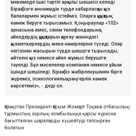
мекемеде ішкі тәртіп арқылы шешкісі келеді.
Бірақ бізге анонимдік түрде хабарласқан қыз
балалармен жұмыс істейміз. Оларға құқықтық
көмек беруге тырысамыз. Қоңыраулар «102»
арнасына емес, сенім телефондарына,
әйелдердің құқықтарын қорғау жөніндегі
қызметкерлердің жеке нөмірлеріне түседі. Олар
негізінен жасырын түрде шешуге тырысады,
өйткені қыз немесе әйел жұмыс берушіге
тәуелді. Бұл мәселелер компания немесе ұйым
ішінде шешіледі. Бірақ біз жәбірленушімен бірге
жүреміз, психологиялық, заңгерлік көмек
көрсетеміз», - деді ол.
Қазақстан Президенті Қасым-Жомарт Тоқаев отбасылық-
тұрмыстық зорлық-зомбылыққа қарсы күреске
бағытталған шараларды күшейтуді тапсырған
болатын.