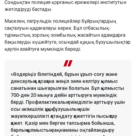
Сондықтан полиция қорғаныс ережелері институтын
жетілдіруді бастады.
Мәселен, патрульдік полицейлер бұйрықтардың
сақталуын қадағалауы керек. Бұл отбасылық-
тұрмыстық зорлық-зомбылық жасайтын адамдарға
бақылауды күшейтуге, осындай құқық бұзушылықтар
қаупін азайтуға мүмкіндік береді.
«Өздеріңіз білетіндей, бұрын ұрып-соғу және
денсаулыққа қасақана жеңіл зиян келтіру қылмыс
санатынан шығарылған болатын. Бұл қылмысты
700-ден 20 мыңға дейін арттыруға мүмкіндік
берді. Профилактикалық тиімділігін арттыру үшін
осы әкімшілік құқық бұзушылық үшін
жауапкершілікті қатаңдату қажеттігін пысықтау
қажет. Қазір мен берген тапсырма бойынша,
барлық қылмыстық заңнаманы оңтайландыру