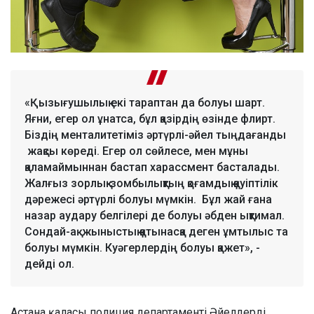
«Қызығушылық екі тараптан да болуы шарт.
Яғни, егер ол ұнатса, бұл қазірдің өзінде флирт.
Біздің менталитетіміз әртүрлі-әйел тыңдағанды
жақсы көреді. Егер ол сөйлесе, мен мұны
қаламаймыннан бастап харассмент басталады.
Жалғыз зорлық-зомбылықтың қоғамдық қауіптілік
дәрежесі әртүрлі болуы мүмкін. Бұл жай ғана
назар аудару белгілері де болуы әбден ықтимал.
Сондай-ақ жыныстық қатынасқа деген ұмтылыс та
болуы мүмкін. Куәгерлердің болуы қажет», -
дейді ол.
Астана қаласы полиция департаменті Әйелдерді