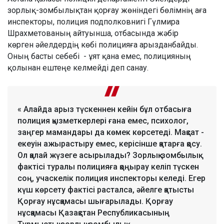
зорлық-зомбылықтан қорғау жөніндегі бөлімнің аға
инспекторы, полиция подполковнигі Гүлмира
Шрахметованың айтуынша, отбасында жәбір
көрген әйелдердің көбі полицияға арызданбайды.
Оның басты себебі - ұят қана емес, полицияның
қолынан ештеңе келмейді деп санау.
« Алайда арыз түскеннен кейін бұл отбасыға
полиция қызметкерлері ғана емес, психолог,
заңгер мамандары да көмек көрсетеді. Мақсат -
екеуін ажырастыру емес, керісінше қатарға қосу.
Ол қалай жүзеге асырылады? Зорлық-зомбылық
фактісі туралы полицияға қоңырау келіп түскен
соң, учаскелік полиция инспекторы келеді. Егер
күш көрсету фактісі расталса, әйелге қатысты
Қорғау нұсқамасы шығарылады. Қорғау
нұсқамасы Қазақстан Республикасының