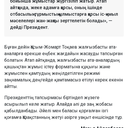
бойынша жұмыстар жүргізіліп жатыр. Атап
айтқанда, жеке адамға қарсы, оның ішінде
отбасылық-тұрмыстық қылмыстарға қарсы іс-қимыл
мәселелері жан-жақты зерттелетін болады», —
дейді Президент.
Бұған дейін Қасым-Жомарт Тоқаев жалғызбасты ата-
аналарға ерекше еңбек жағдайын жасауды тапсырған
болатын. Атап айтқанда, жалғызбасты ата-аналардың
қашықтан жұмыс істеу форматына құқығы және
жұмыспен қамтудың жеңілдетілген режимі
заңнамалық деңгейде қамтамасыз етілуі керек екенін
айтты.
Президенттің тапсырмасы біртіндеп жүзеге
асырылып келе жатыр. Алайда әлі де заң жобасы
қабылданбады. Әйелі мен баласы қорғалған ізгі
қоғамға Қазақстанның жетуі әзірге уақыт еншісінде тұр.