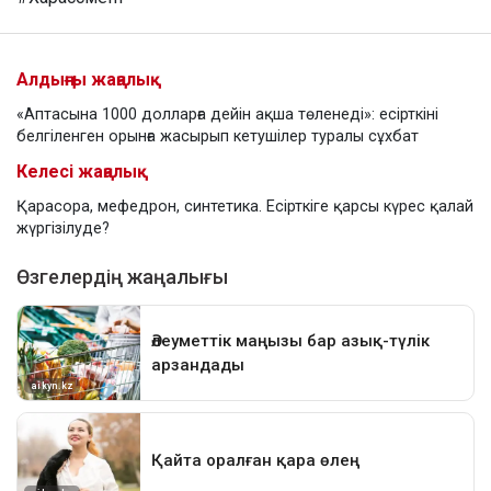
Алдыңғы жаңалық
«Аптасына 1000 долларға дейін ақша төленеді»: есірткіні
белгіленген орынға жасырып кетушілер туралы сұхбат
Келесі жаңалық
Қарасора, мефедрон, синтетика. Есірткіге қарсы күрес қалай
жүргізілуде?