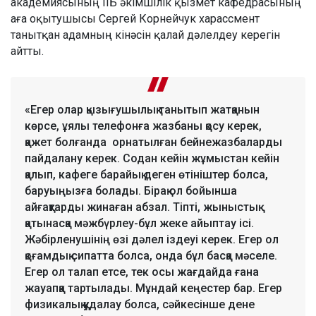
академиясының ІІБ әкімшілік қызмет кафедрасының
аға оқытушысы Сергей Корнейчук харассмент
танытқан адамның кінәсін қалай дәлелдеу керегін
айтты.
«Егер олар қызығушылық танытып жатқанын
көрсе, ұялы телефонға жазбаны қосу керек,
қажет болғанда орнатылған бейнежазбаларды
пайдалану керек. Содан кейін жұмыстан кейін
қалып, кафеге барайық деген өтініштер болса,
баруыңызға болады. Бірақ ол бойынша
айғақтарды жинаған абзал. Тіпті, жыныстық
қатынасқа мәжбүрлеу-бұл жеке айыптау ісі.
Жәбірленушінің өзі дәлел іздеуі керек. Егер ол
қоғамдық сипатта болса, онда бұл басқа мәселе.
Егер ол талап етсе, тек осы жағдайда ғана
жауапқа тартылады. Мұндай кеңестер бар. Егер
физикалық қудалау болса, сәйкесінше дене