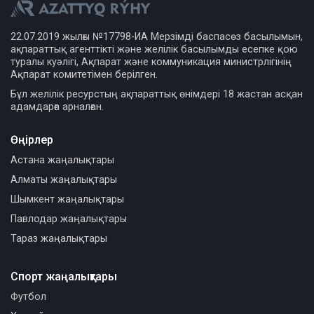
22.07.2019 жылғы №17798-ИА Мерзімді баспасөз басылымын,
ақпараттық агенттікті және желілік басылымды есепке қою
туралы куәлігі, Ақпарат және коммуникация министрлігінің
Ақпарат комитетімен берілген.
Бұл желілік ресурстың ақпараттық өнімдері 18 жастан асқан
адамдарға арналған.
Өңірлер
Астана жаңалықтары
Алматы жаңалықтары
Шымкент жаңалықтары
Павлодар жаңалықтары
Тараз жаңалықтары
Спорт жаңалықтары
Футбол