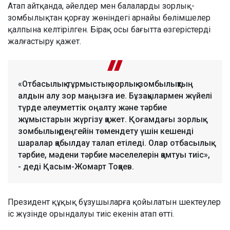
Атап айтқанда, әйелдер мен балаларды зорлық-
зомбылықтан қорғау жөніндегі арнайы бөлімшелер
қалпына келтірілген. Бірақ осы бағытта өзгерістерді
жалғастыру қажет.
«Отбасылық-тұрмыстық зорлық-зомбылықтың
алдын алу зор маңызға ие. Бұзақылармен жүйелі
түрде әлеуметтік оңалту және тәрбие
жұмыстарын жүргізу қажет. Қоғамдағы зорлық-
зомбылық деңгейін төмендету үшін кешенді
шаралар қабылдау талап етіледі. Олар отбасылық
тәрбие, мәдени тәрбие мәселелерін қамтуы тиіс»,
- деді Қасым-Жомарт Тоқаев.
Президент құқық бұзушыларға қойылатын шектеулер
іс жүзінде орындалуы тиіс екенін атап өтті.