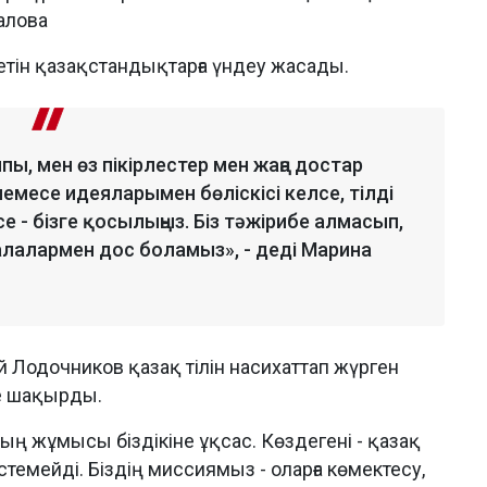
алова
летін қазақстандықтарға үндеу жасады.
ы, мен өз пікірлестер мен жаңа достар
 немесе идеяларымен бөліскісі келсе, тілді
лсе - бізге қосылыңыз. Біз тәжірибе алмасып,
лалармен дос боламыз», - деді Марина
Лодочников қазақ тілін насихаттап жүрген
ге шақырды.
ың жұмысы біздікіне ұқсас. Көздегені - қазақ
істемейді. Біздің миссиямыз - оларға көмектесу,