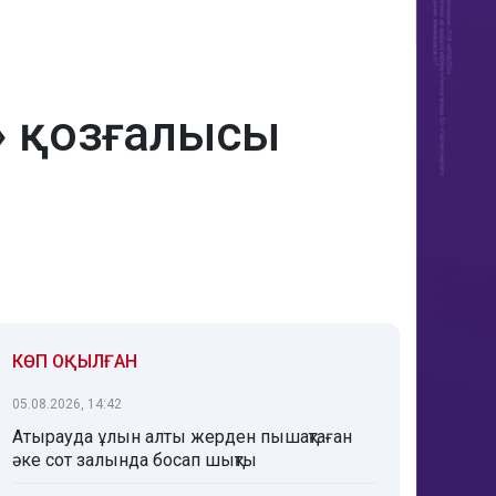
м» қозғалысы
КӨП ОҚЫЛҒАН
05.08.2026, 14:42
Атырауда ұлын алты жерден пышақтаған
әке сот залында босап шықты