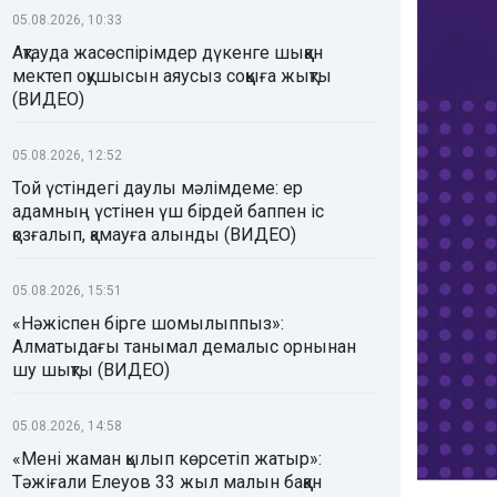
05.08.2026, 10:33
Ақтауда жасөспірімдер дүкенге шыққан
мектеп оқушысын аяусыз соққыға жықты
(ВИДЕО)
05.08.2026, 12:52
Той үстіндегі даулы мәлімдеме: ер
адамның үстінен үш бірдей баппен іс
қозғалып, қамауға алынды (ВИДЕО)
05.08.2026, 15:51
«Нәжіспен бірге шомылыппыз»:
Алматыдағы танымал демалыс орнынан
шу шықты (ВИДЕО)
05.08.2026, 14:58
«Мені жаман қылып көрсетіп жатыр»:
Тәжіғали Елеуов 33 жыл малын баққан