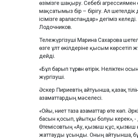
өзімізге шақыру. Себебі агрессиямен
мақсатымыз бір – бірігу. Ал шетелдік 
ісімізге араласпаңдар» дегіміз келеді. 
Лодочников.
Тележүргізуші Марина Сахарова шете
өзге ұлт өкілдеріне қысым көрсетіп ж
дейді.
«Бұл барып тұрған өтірік. Неліктен осы
жүргізуші.
Әскер Пириевтің айтуынша, қазақ тілі
азаматтардың мәселесі.
«Ойы, ниет таза азаматтар өте көп. Ә
басын қосып, ұйытқы болуы керек», 
Өтемісовтың «Ау, қызғыш құс, қызғыш 
жаттауды ұсынды. Оның айтуынша, б