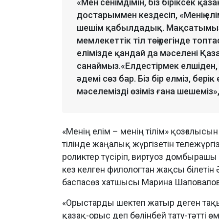
«Мен сенімдімін, біз біріксек қаз
достарыммен кездесіп, «Менің елі
шешім қабылдадық. Мақсатымыз
мемлекеттік тіл төңірегінде топта
елімізде қандай да мәселені Қаз
санаймыз.«Елдестірмек елшіден
әдемі сөз бар. Біз бір елміз, бері
мәселемізді өзіміз ғана шешеміз»,
«Менің елім – менің тілім» қозғалысы
тілінде жаңалық жүргізетін тележүргіз
роликтер түсіріп, виртуоз домбырашы
кез келген филологтан жақсы білетін 
баспасөз хатшысы Марина Шаповалов
«Орыстарды шектеп жатыр деген тақ
қазақ-орыс деп бөлінбей тату-тәтті 