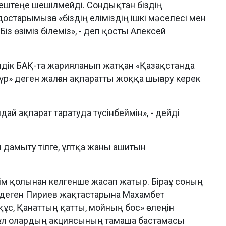
 ештеңе шешілмейді. Сондықтан біздің
достарымызға «біздің еліміздің ішкі мәселесі мен
Біз өзіміз білеміз», - деп қосты Алексей
лдік БАҚ-та жарияланып жатқан «Қазақстанда
үр» деген жалған ақпаратты жоққа шығару керек
ндай ақпарат таратуда түсінбеймін», - дейді
н дамыту тілге, ұлтқа жаны ашитын
ркім қолынан келгенше жасап жатыр. Біраұ соның
- деген Пириев жақтастарына Махамбет
құс, Қанаттың қатты, мойның бос» өлеңін
ұл олардың акциясының тамаша бастамасы