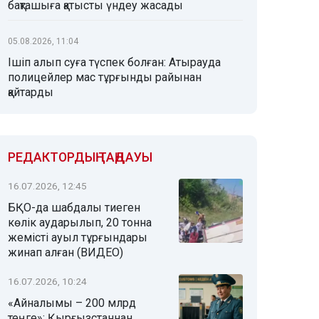
бақташыға қатысты үндеу жасады
05.08.2026, 11:04
Ішіп алып суға түспек болған: Атырауда
полицейлер мас тұрғынды райынан
қайтарды
РЕДАКТОРДЫҢ ТАҢДАУЫ
16.07.2026, 12:45
БҚО-да шабдалы тиеген
көлік аударылып, 20 тонна
жемісті ауыл тұрғындары
жинап алған (ВИДЕО)
16.07.2026, 10:24
«Айналымы – 200 млрд
теңге»: Қырғызстаннан