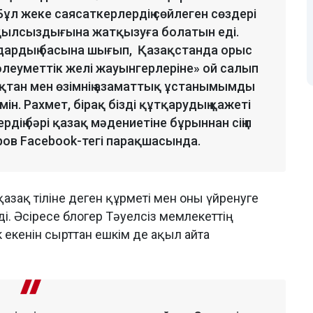
Бұл жеке саясаткерлердің сөйлеген сөздері
 ақылсыздығына жатқызуға болатын еді.
мдардың басына шығып, Қазақстанда орыс
«әлеуметтік желі жауынгерлеріне» ой салып
қтан мен өзімнің азаматтық ұстанымымды
мін. Рахмет, бірақ бізді құтқарудың қажеті
дің бәрі қазақ мәдениетіне бұрыннан сіңіп
ров Facebook-тегі парақшасында.
азақ тіліне деген құрметі мен оны үйренуге
і. Әсіресе блогер Тәуелсіз мемлекеттің
 екенін сырттан ешкім де ақыл айта