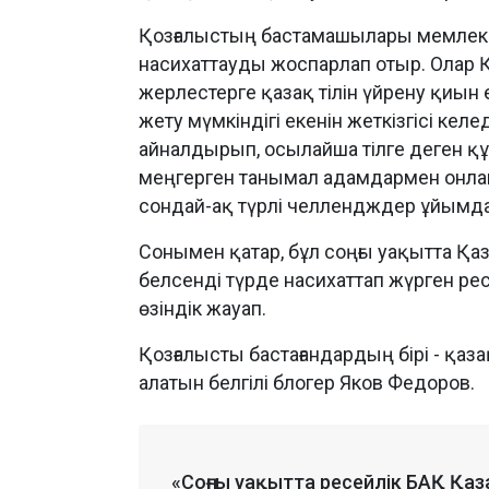
Қозғалыстың бастамашылары мемлеке
насихаттауды жоспарлап отыр. Олар 
жерлестерге қазақ тілін үйрену қиын е
жету мүмкіндігі екенін жеткізгісі келе
айналдырып, осылайша тілге деген құр
меңгерген танымал адамдармен онлай
сондай-ақ түрлі челлендждер ұйымда
Сонымен қатар, бұл соңғы уақытта Қа
белсенді түрде насихаттап жүрген ре
өзіндік жауап.
Қозғалысты бастағандардың бірі - қаза
алатын белгілі блогер Яков Федоров.
«Соңғы уақытта ресейлік БАҚ Қа