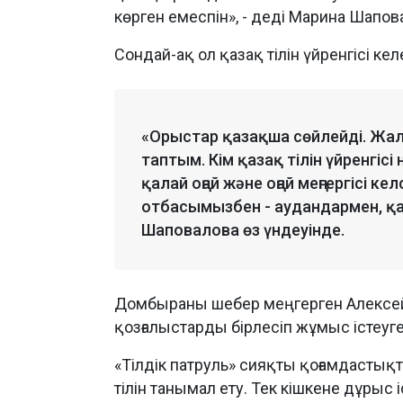
көрген емеспін», - деді Марина Шапов
Сондай-ақ ол қазақ тілін үйренгісі ке
«Орыстар қазақша сөйлейді. Жалп
таптым. Кім қазақ тілін үйренгісі
қалай оңай және оңай меңгергісі ке
отбасымызбен - аудандармен, қа
Шаповалова өз үндеуінде.
Домбыраны шебер меңгерген Алексей 
қозғалыстарды бірлесіп жұмыс істеу
«Тілдік патруль» сияқты қоғамдастықт
тілін танымал ету. Тек кішкене дұрыс 