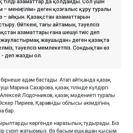
ақ тілді азаматтар да қолдайды. Сол үшін
м – менің тілім» деген қозғалыс құру туралы
 – айқын. Қазақстан азаматтарын
стыру. Өйткені, тағы айтамын, тәуелсіз
ақстан азаматтары ғана шешуі тиіс деп
, жауластырмақ жаушыдан» деген қазақта
к елміз, тәуелсіз мемлекетпіз. Сондықтан өз
 - деп жазды ол.
н бірнеше адам бастады. Атап айтқанда қазақ
уші Марина Сахарова, қазақ тілінде күлдіргі
 Алексей Лодочников, қазақ мәдениеті туралы
Әскер Пириев, Қарағанды облысы әкімдігінің
а бар.
ырыптарды көргенде наразылық тудырады. Біз
өмір сүріп жатырмыз. Өз басым ешқашан қысым