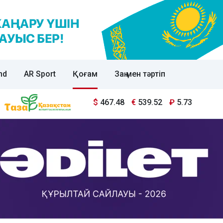
nd
AR Sport
Қоғам
Заң мен тәртіп
$
467.48
€
539.52
₽
5.73