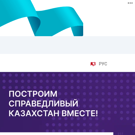
ҚАЗ
РУС