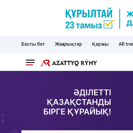
Басты бет
Жаңалықтар
Қаржы
AR tre