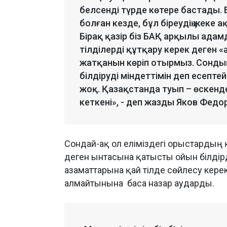
белсенді түрде көтере бастады. 
болған кезде, бұл біреудің жеке
Бірақ қазір біз БАҚ арқылы ада
тілділерді құтқару керек деген 
жатқанын көріп отырмыз. Сонды
білдіруді міндеттімін деп есептей
жоқ. Қазақстанда туып – өскендер
кеткені», - деп жазды Яков Федо
Сондай-ақ ол еліміздегі орыстардың қ
деген ынтасына қатысты ойын білдірд
азаматтарына қай тілде сөйлесу керек
алмайтынына баса назар аударды.