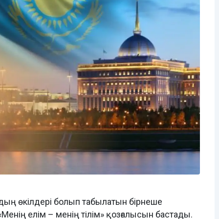
рдың өкілдері болып табылатын бірнеше
Менің елім – менің тілім» қозғалысын бастады.