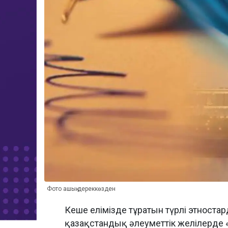
Фото ашық дереккөзден
Кеше елімізде тұратын түрлі этноста
қазақстандық әлеуметтік желілерде «