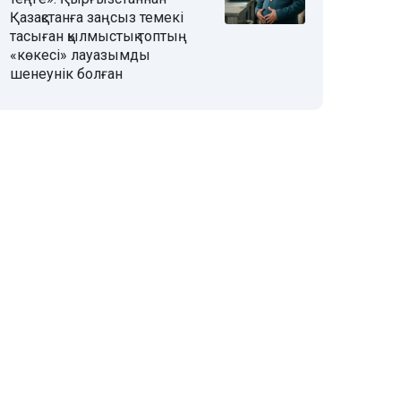
Қазақстанға заңсыз темекі
тасыған қылмыстық топтың
«көкесі» лауазымды
шенеунік болған