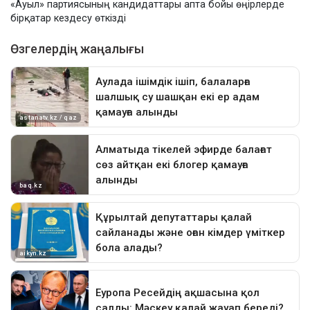
«Ауыл» партиясының кандидаттары апта бойы өңірлерде
бірқатар кездесу өткізді