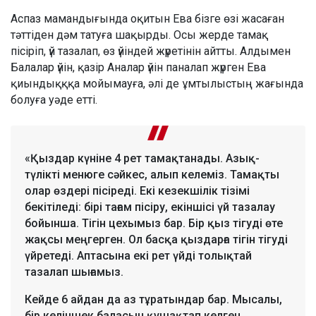
Аспаз мамандығында оқитын Ева бізге өзі жасаған
тәттіден дәм татуға шақырды. Осы жерде тамақ
пісіріп, үй тазалап, өз үйіндей жүретінін айтты. Алдымен
Балалар үйін, қазір Аналар үйін паналап жүрген Ева
қиындықққа мойымауға, әлі де ұмтылыстың жағында
болуға уәде етті.
«Қыздар күніне 4 рет тамақтанады. Азық-
түлікті менюге сәйкес, алып келеміз. Тамақты
олар өздері пісіреді. Екі кезекшілік тізімі
бекітіледі: бірі тағам пісіру, екіншісі үй тазалау
бойынша. Тігін цехымыз бар. Бір қыз тігуді өте
жақсы меңгерген. Ол басқа қыздарға тігін тігуді
үйретеді. Аптасына екі рет үйді толықтай
тазалап шығамыз.
Кейде 6 айдан да аз тұратындар бар. Мысалы,
бір келіншек баласын құшақтап келген,