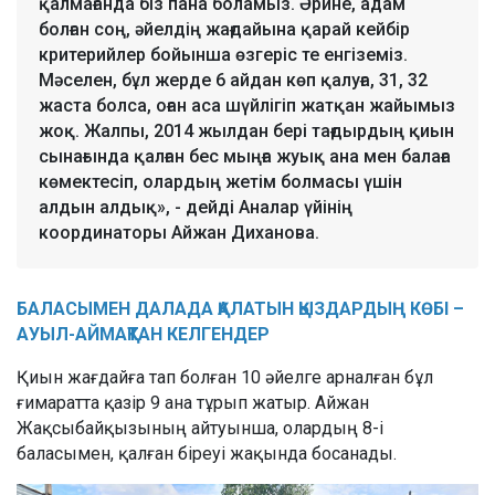
қалмағанда біз пана боламыз. Әрине, адам
болған соң, әйелдің жағдайына қарай кейбір
критерийлер бойынша өзгеріс те енгіземіз.
Мәселен, бұл жерде 6 айдан көп қалуға, 31, 32
жаста болса, оған аса шүйлігіп жатқан жайымыз
жоқ. Жалпы, 2014 жылдан бері тағдырдың қиын
сынағында қалған бес мыңға жуық ана мен балаға
көмектесіп, олардың жетім болмасы үшін
алдын алдық», - дейді Аналар үйінің
координаторы Айжан Диханова.
БАЛАСЫМЕН ДАЛАДА ҚАЛАТЫН ҚЫЗДАРДЫҢ КӨБІ –
АУЫЛ-АЙМАҚТАН КЕЛГЕНДЕР
Қиын жағдайға тап болған 10 әйелге арналған бұл
ғимаратта қазір 9 ана тұрып жатыр. Айжан
Жақсыбайқызының айтуынша, олардың 8-і
баласымен, қалған біреуі жақында босанады.