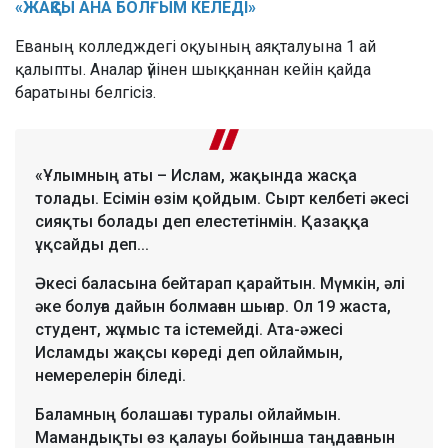
«ЖАҚСЫ АНА БОЛҒЫМ КЕЛЕДІ»
Еваның колледждегі оқуының аяқталуына 1 ай
қалыпты. Аналар үйінен шыққаннан кейін қайда
баратыны белгісіз.
«Ұлымның аты – Ислам, жақында жасқа
толады. Есімін өзім қойдым. Сырт келбеті әкесі
сияқты болады деп елестетінмін. Қазаққа
ұқсайды деп...
Әкесі баласына бейтарап қарайтын. Мүмкін, әлі
әке болуға дайын болмаған шығар. Ол 19 жаста,
студент, жұмыс та істемейді. Ата-әжесі
Исламды жақсы көреді деп ойлаймын,
немерелерін біледі.
Баламның болашағы туралы ойлаймын.
Мамандықты өз қалауы бойынша таңдағанын