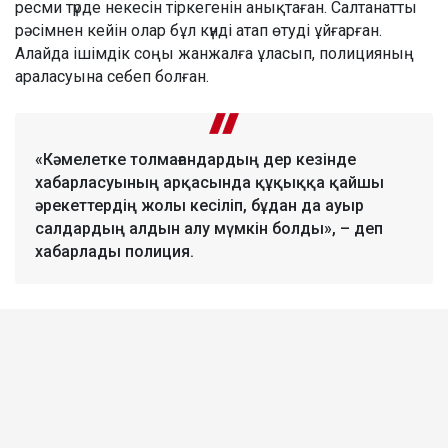
ресми түрде некесін тіркегенін анықтаған. Салтанатты
рәсімнен кейін олар бұл күнді атап өтуді ұйғарған.
Алайда ішімдік соңы жанжалға ұласып, полицияның
араласуына себеп болған.
«Кәмелетке толмағандардың дер кезінде
хабарласуының арқасында құқыққа қайшы
әрекеттердің жолы кесіліп, бұдан да ауыр
салдардың алдын алу мүмкін болды», – деп
хабарлады полиция.