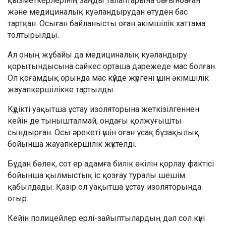
қызметкерлерінің заңды талаптарына бағынбаған
және медициналық куәландырудан өтуден бас
тартқан. Осыған байланысты оған әкімшілік хаттама
толтырылды.
Ал оның жұбайы да медициналық куәландыру
қорытындысына сәйкес орташа дәрежеде мас болған.
Ол қоғамдық орында мас күйде жүргені үшін әкімшілік
жауапкершілікке тартылды.
Күдікті уақытша ұстау изоляторына жеткізілгеннен
кейін де тынышталмай, ондағы қолжуғышты
сындырған. Осы әрекеті үшін оған ұсақ бұзақылық
бойынша жауапкершілік жүктелді.
Бұдан бөлек, сот ер адамға билік өкілін қорлау фактісі
бойынша қылмыстық іс қозғау туралы шешім
қабылдады. Қазір ол уақытша ұстау изоляторында
отыр.
Кейін полицейлер ерлі-зайыптылардың дәл сол күні