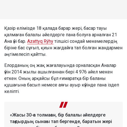
Қазір елімізде 18 қалада барар жері, басар тауы
қалмаған балалы әйелдерге пана болуға арналған 21
Ана үйі бар.
Azattyq Rýhy
тілшісі сондай мекемелердің
біріне бас сұғып, қиын жағдайға тап болған жандармен
әңгімелесіп қайтты.
Елорданың оң жақ жағалауында орналасқан Аналар
үйін 2014 жылы ашылғаннан бері 4 976 әйел мекен
еткен. Оның әрқайсы бұл ғимаратқа бір баланы
құшағына басып немесе аяғы ауыр күйінде пана іздеп
келіпті.
«Жасы 30-ға толмаған, бір балалы әйелдерге
тағдырдың сынағы тап бергенде, баратын жері