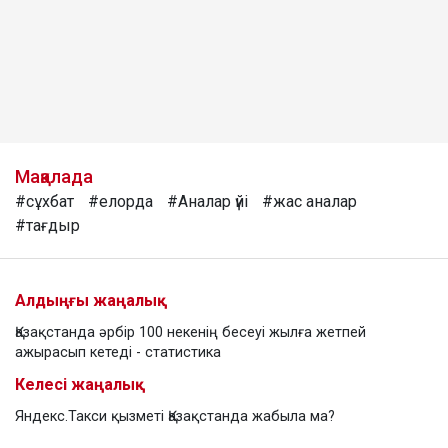
Мақалада
#сұхбат
#елорда
#Аналар үйі
#жас аналар
#тағдыр
Алдыңғы жаңалық
Қазақстанда әрбір 100 некенің бесеуі жылға жетпей
ажырасып кетеді - статистика
Келесі жаңалық
Яндекс.Такси қызметі Қазақстанда жабыла ма?