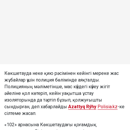
Көкшетауда неке қию рәсімінен кейінгі мереке жас
жұбайлар үшін полиция бөлімінде аяқталды.
Полицияның мәліметінше, мас күйдегі күйеу жігіт
әйеліне қол көтеріп, кейін уақытша ұстау
изоляторында да тәртіп бұзып, қолжуғышты
сындырған, деп хабарлайды
Azattyq Rýhy
Polisia.kz
-ке
сілтеме жасап.
«102» арнасына Көкшетаудағы қоғамдық