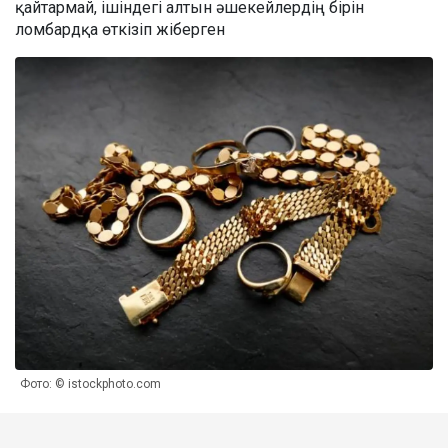
қайтармай, ішіндегі алтын әшекейлердің бірін
ломбардқа өткізіп жіберген
Фото: © istockphoto.com