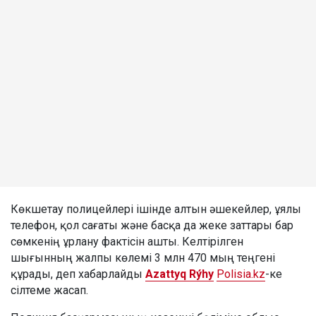
Көкшетау полицейлері ішінде алтын әшекейлер, ұялы
телефон, қол сағаты және басқа да жеке заттары бар
сөмкенің ұрлану фактісін ашты. Келтірілген
шығынның жалпы көлемі 3 млн 470 мың теңгені
құрады, деп хабарлайды
Azattyq Rýhy
Polisia.kz
-ке
сілтеме жасап.