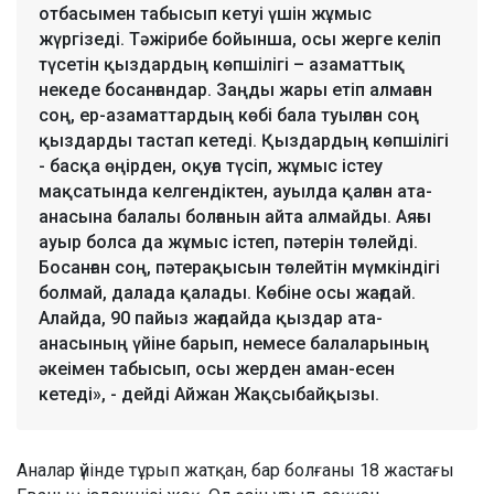
отбасымен табысып кетуі үшін жұмыс
жүргізеді. Тәжірибе бойынша, осы жерге келіп
түсетін қыздардың көпшілігі – азаматтық
некеде босанғандар. Заңды жары етіп алмаған
соң, ер-азаматтардың көбі бала туылған соң
қыздарды тастап кетеді. Қыздардың көпшілігі
- басқа өңірден, оқуға түсіп, жұмыс істеу
мақсатында келгендіктен, ауылда қалған ата-
анасына балалы болғанын айта алмайды. Аяғы
ауыр болса да жұмыс істеп, пәтерін төлейді.
Босанған соң, пәтерақысын төлейтін мүмкіндігі
болмай, далада қалады. Көбіне осы жағдай.
Алайда, 90 пайыз жағдайда қыздар ата-
анасының үйіне барып, немесе балаларының
әкеімен табысып, осы жерден аман-есен
кетеді», - дейді Айжан Жақсыбайқызы.
Аналар үйінде тұрып жатқан, бар болғаны 18 жастағы