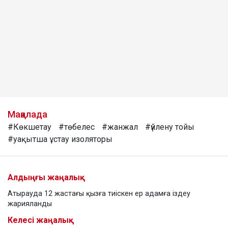
Мақалада
#Көкшетау
#төбелес
#жанжал
#үйлену тойы
#уақытша ұстау изоляторы
Алдыңғы жаңалық
Атырауда 12 жастағы қызға тиіскен ер адамға іздеу
жарияланды
Келесі жаңалық