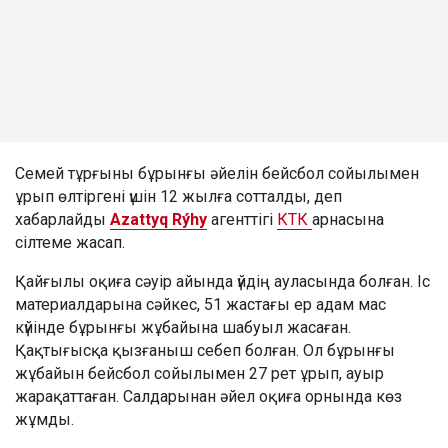
Семей тұрғыны бұрынғы әйелін бейсбол сойылымен
ұрып өлтіргені үшін 12 жылға сотталды, деп
хабарлайды
Azattyq Rýhy
агенттігі
КТК
арнасына
сілтеме жасап.
Қайғылы оқиға сәуір айында үйдің ауласында болған. Іс
материалдарына сәйкес, 51 жастағы ер адам мас
күйінде бұрынғы жұбайына шабуыл жасаған.
Қақтығысқа қызғаныш себеп болған. Ол бұрынғы
жұбайын бейсбол сойылымен 27 рет ұрып, ауыр
жарақаттаған. Салдарынан әйел оқиға орнында көз
жұмды.