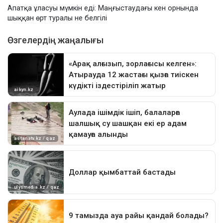
Апатқа ұласуы мүмкін еді: Маңғыстаудағы кен орнында
шыққан өрт туралы не белгілі