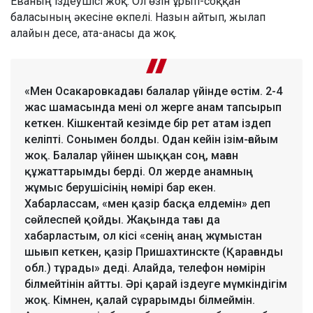
Еваның іздеушісі жоқ. Ол өзін ұрып-соққан
баласының әкесіне өкпелі. Назын айтып, жылап
алайын десе, ата-анасы да жоқ.
«Мен Осакаровкадағы балалар үйінде өстім. 2-4
жас шамасында мені ол жерге анам тапсырып
кеткен. Кішкентай кезімде бір рет атам іздеп
келіпті. Сонымен болды. Одан кейін ізім-ғайым
жоқ. Балалар үйінен шыққан соң, маған
құжаттарымды берді. Ол жерде анамның
жұмыс берушісінің нөмірі бар екен.
Хабарлассам, «мен қазір басқа елдемін» деп
сөйлеспей қойды. Жақында тағы да
хабарластым, ол кісі «сенің анаң жұмыстан
шығып кеткен, қазір Пришахтинскте (Қарағанды
обл.) тұрады» деді. Алайда, телефон нөмірін
білмейтінін айтты. Әрі қарай іздеуге мүмкіндігім
жоқ. Кімнен, қалай сұрарымды білмеймін.