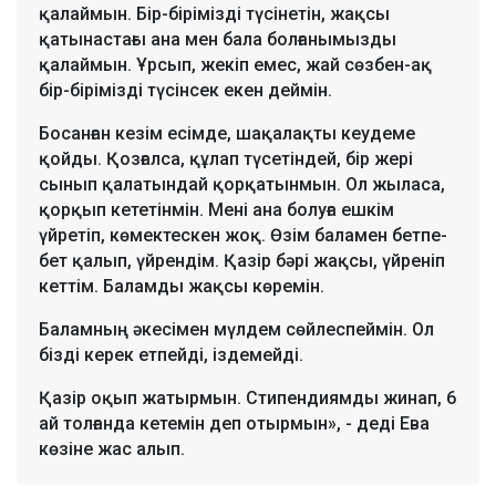
қалаймын. Бір-бірімізді түсінетін, жақсы
қатынастағы ана мен бала болғанымызды
қалаймын. Ұрсып, жекіп емес, жай сөзбен-ақ
бір-бірімізді түсінсек екен деймін.
Босанған кезім есімде, шақалақты кеудеме
қойды. Қозғалса, құлап түсетіндей, бір жері
сынып қалатындай қорқатынмын. Ол жыласа,
қорқып кететінмін. Мені ана болуға ешкім
үйретіп, көмектескен жоқ. Өзім баламен бетпе-
бет қалып, үйрендім. Қазір бәрі жақсы, үйреніп
кеттім. Баламды жақсы көремін.
Баламның әкесімен мүлдем сөйлеспеймін. Ол
бізді керек етпейді, іздемейді.
Қазір оқып жатырмын. Стипендиямды жинап, 6
ай толғанда кетемін деп отырмын», - деді Ева
көзіне жас алып.