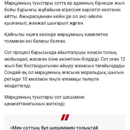
Марқұмның туыстары сотта ер адамның бірнеше жыл
бойы бұрынғы жұбайына агрессия көрсетіп келгенін
айтты. Ажырасқаннан кейін де ол экс-әйелін
қызғанып, жанжал шығарып жүрген.
Қайғылы оқиға кезінде марқұмның кәмелетке
толмаған екі баласы болған.
Сот процесі барысында айыпталушы кінәсін толық
мойындап, жасаған ісіне өкінетінін білдірді. Сот оған 12
жыл бас бостандығынан айыру жазасын тағайындады.
Сондай-ақ ол марқұмның ағасына моральдық шығын
ретінде 10 миллион теңге өтемақы төлеуге
міндеттелді.
Марқұмның туыстары сот шешіміне
қанағаттанатынын жеткізді.
«Мен соттың бұл шешімімен толықтай