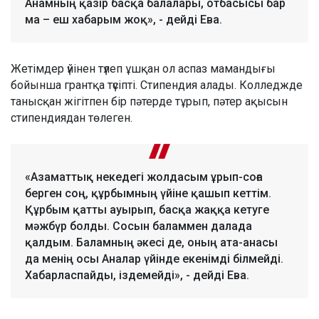
Анамның қазір басқа балалары, отбасысы бар
ма – еш хабарым жоқ», - дейді Ева.
Жетімдер үйінен түлеп ұшқан ол аспаз мамандығы
бойынша грантқа түсіпті. Стипендия алады. Колледжде
танысқан жігітпен бір пәтерде тұрып, пәтер ақысын
стипендиядан төлеген.
«Азаматтық некедегі жолдасым ұрып-соға
берген соң, құрбымның үйіне қашып кеттім.
Құрбым қатты ауырып, басқа жаққа кетуге
мәжбүр болды. Сосын баламмен далада
қалдым. Баламның әкесі де, оның ата-анасы
да менің осы Аналар үйінде екенімді білмейді.
Хабарласпайды, іздемейді», - дейді Ева.