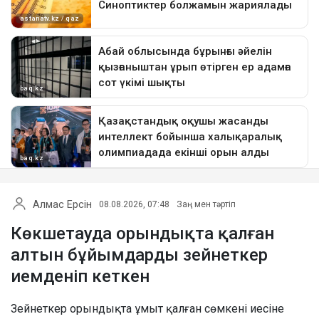
Алмас Ерсін
08.08.2026, 07:48
Заң мен тәртіп
Көкшетауда орындықта қалған
алтын бұйымдарды зейнеткер
иемденіп кеткен
Зейнеткер орындықта ұмыт қалған сөмкені иесіне