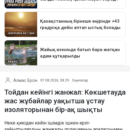
Алмас Ерсін
07.08.2026, 08:29
Оқиғалар
Тойдан кейінгі жанжал: Көкшетауда
жас жұбайлар уақытша ұстау
изоляторынан бір-ақ шықты
Неке қиюдан кейін ішімдік ішкен ерлі-
зайыптылардың жанжалы полицияның араласуымен