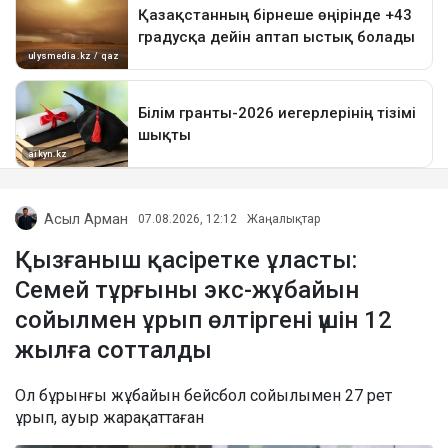
Асыл Арман
07.08.2026, 12:12
Жаңалықтар
Қызғаныш қасіретке ұласты:
Семей тұрғыны экс-жұбайын
сойылмен ұрып өлтіргені үшін 12
жылға сотталды
Ол бұрынғы жұбайын бейсбол сойылымен 27 рет
ұрып, ауыр жарақаттаған