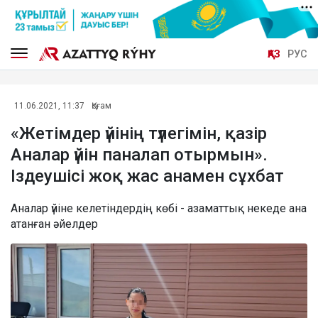
ҚАЗ
РУС
11.06.2021, 11:37
Қоғам
«Жетімдер үйінің түлегімін, қазір
Аналар үйін паналап отырмын».
Іздеушісі жоқ жас анамен сұхбат
Аналар үйіне келетіндердің көбі - азаматтық некеде ана
атанған әйелдер