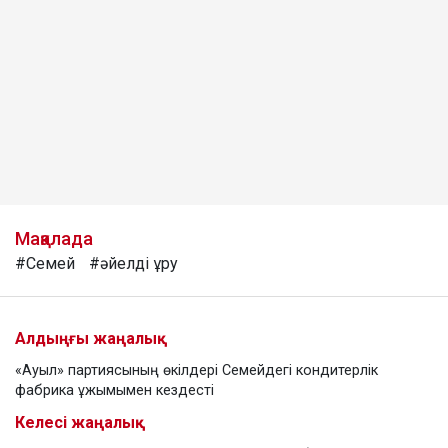
Мақалада
#Семей
#әйелді ұру
Алдыңғы жаңалық
«Ауыл» партиясының өкілдері Семейдегі кондитерлік
фабрика ұжымымен кездесті
Келесі жаңалық