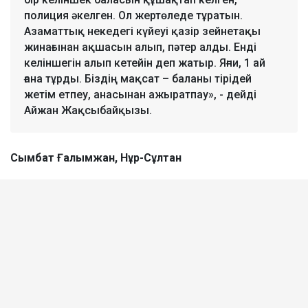
полиция әкелген. Ол жертөледе тұратын.
Азаматтық некедегі күйеуі қазір зейнетақы
жинағынан ақшасын алып, пәтер алды. Енді
келіншегін алып кетейін деп жатыр. Яғни, 1 ай
ғана тұрды. Біздің мақсат – баланы тірідей
жетім етпеу, анасынан ажыратпау», - дейді
Айжан Жақсыбайқызы.
Сымбат Ғалымжан, Нұр-Сұлтан