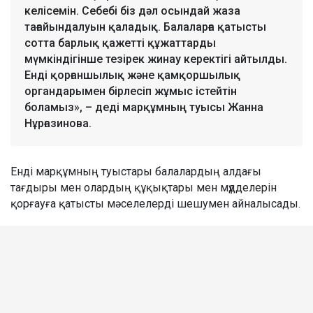
келісемін. Себебі біз дәл осындай жаза
тағайындалуын қаладық. Балаларға қатысты
сотта барлық қажетті құжаттарды
мүмкіндігінше тезірек жинау керектігі айтылды.
Енді қорғаншылық және қамқоршылық
органдарымен бірлесіп жұмыс істейтін
боламыз», – деді марқұмның туысы Жанна
Нұрғазинова.
Енді марқұмның туыстары балалардың алдағы
тағдыры мен олардың құқықтары мен мүдделерін
қорғауға қатысты мәселелерді шешумен айналысады.