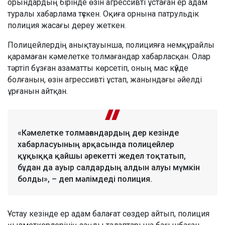
орындардың бірінде өзін агрессивті ұстаған ер адам
туралы хабарлама түскен. Оқиға орнына патрульдік
полиция жасағы дереу жеткен.
Полицейлердің анықтауынша, полицияға немқұрайлы
қарамаған кәмелетке толмағандар хабарласқан. Олар
тәртіп бұзған азаматты көрсетіп, оның мас күйде
болғанын, өзін агрессивті ұстап, жанындағы әйелді
ұрғанын айтқан.
«Кәмелетке толмағандардың дер кезінде
хабарласуының арқасында полицейлер
құқыққа қайшы әрекетті жедел тоқтатып,
бұдан да ауыр салдардың алдын алуы мүмкін
болды», – деп мәлімдеді полиция.
Ұстау кезінде ер адам балағат сөздер айтып, полиция