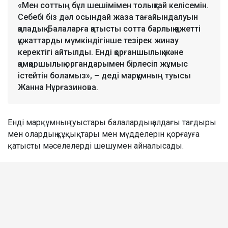
«Мен соттың бұл шешімімен толықтай келісемін.
Себебі біз дәл осындай жаза тағайындалуын
қаладық. Балаларға қатысты сотта барлық қажетті
құжаттарды мүмкіндігінше тезірек жинау
керектігі айтылды. Енді қорғаншылық және
қамқоршылық органдарымен бірлесіп жұмыс
істейтін боламыз», – деді марқұмның туысы
Жанна Нұрғазинова.
Енді марқұмның туыстары балалардың алдағы тағдыры
мен олардың құқықтары мен мүдделерін қорғауға
қатысты мәселелерді шешумен айналысады.