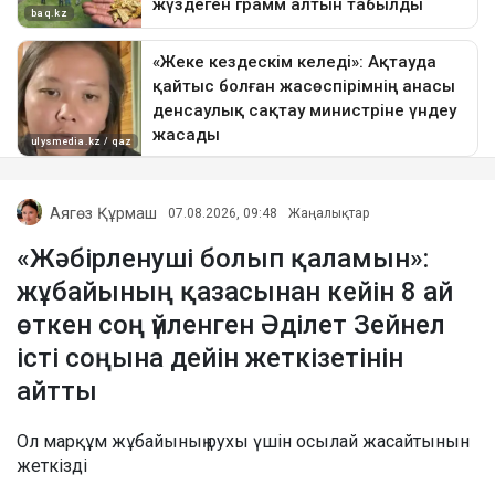
Аягөз Құрмаш
07.08.2026, 09:48
Жаңалықтар
«Жәбірленуші болып қаламын»:
жұбайының қазасынан кейін 8 ай
өткен соң үйленген Әділет Зейнел
істі соңына дейін жеткізетінін
айтты
Ол марқұм жұбайының рухы үшін осылай жасайтынын
жеткізді