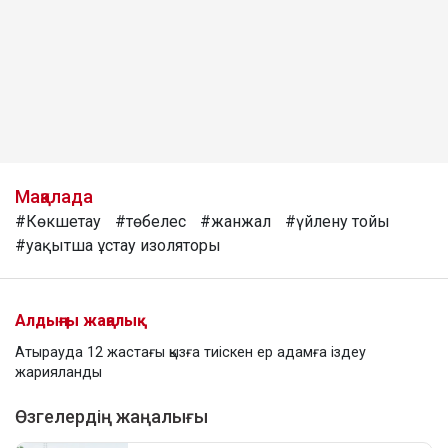
Мақалада
#Көкшетау
#төбелес
#жанжал
#үйлену тойы
#уақытша ұстау изоляторы
Алдыңғы жаңалық
Атырауда 12 жастағы қызға тиіскен ер адамға іздеу
жарияланды