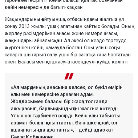
тәрбиелеп өсіріпті. Кейін баласы қайтыс болғаннан
кейін немересін де бағып-қаққан.
Жақындарының айтуынша, отбасындағы жалғыз ұл
сонау 2013 жылы ұшақ апатынан қайтыс болады. Оның
жерлеу рәсімдерімен анасы және немере ағасы,
жақындары айналысқан. Ал әкесі ол кезде тергеуде
жүргеннен кейін, қамауда болған. Оны ұлын соңғы
сапарға шығарып салу үшін бір сағатқа ғана бостатқан
екен. Баласымен қоштасуға кісендеулі күйде келіпті.
«Ал марқұмның анасына келсек, ол бүкіл өмірін
ұлы мен немересіне арнаған адам.
Жолдасымен баласы бір жасқа толғанда
ажырасып, барлық қиындықты жалғыз көтерді.
Ұлын өзі тәрбиелеп өсірді. Кейін ұлы табысты
азамат болып қалыптасты. Өкінішке қарай, ол
ұшақ апатында қаза тапты», - дейді адвокат
Сәуле Қобжанова.