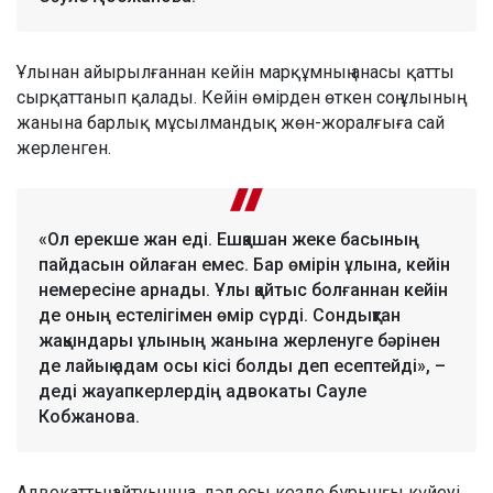
Ұлынан айырылғаннан кейін марқұмның анасы қатты
сырқаттанып қалады. Кейін өмірден өткен соң ұлының
жанына барлық мұсылмандық жөн-жоралғыға сай
жерленген.
«Ол ерекше жан еді. Ешқашан жеке басының
пайдасын ойлаған емес. Бар өмірін ұлына, кейін
немересіне арнады. Ұлы қайтыс болғаннан кейін
де оның естелігімен өмір сүрді. Сондықтан
жақындары ұлының жанына жерленуге бәрінен
де лайық адам осы кісі болды деп есептейді», –
деді жауапкерлердің адвокаты Сауле
Кобжанова.
Адвокаттың айтуынша, дәл осы кезде бұрынғы күйеуі