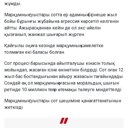
жұмды.
Марқұмның туыстары сотта ер адамның бірнеше жыл
бойы бұрынғы жұбайына агрессия көрсетіп келгенін
айтты. Ажырасқаннан кейін де ол экс-әйелін
қызғанып, жанжал шығарып жүрген.
Қайғылы оқиға кезінде марқұмның кәмелетке
толмаған екі баласы болған.
Сот процесі барысында айыпталушы кінәсін толық
мойындап, жасаған ісіне өкінетінін білдірді. Сот оған 12
жыл бас бостандығынан айыру жазасын тағайындады.
Сондай-ақ ол марқұмның ағасына моральдық шығын
ретінде 10 миллион теңге өтемақы төлеуге міндеттелді.
Марқұмның туыстары сот шешіміне қанағаттанатынын
жеткізді.