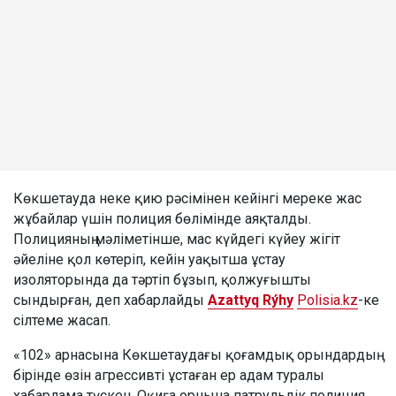
Көкшетауда неке қию рәсімінен кейінгі мереке жас
жұбайлар үшін полиция бөлімінде аяқталды.
Полицияның мәліметінше, мас күйдегі күйеу жігіт
әйеліне қол көтеріп, кейін уақытша ұстау
изоляторында да тәртіп бұзып, қолжуғышты
сындырған, деп хабарлайды
Azattyq Rýhy
Polisia.kz
-ке
сілтеме жасап.
«102» арнасына Көкшетаудағы қоғамдық орындардың
бірінде өзін агрессивті ұстаған ер адам туралы
хабарлама түскен. Оқиға орнына патрульдік полиция