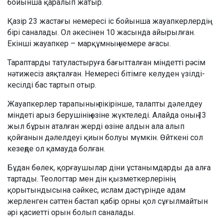
бойынша қаралып жатыр.
Қазір 23 жастағы немересі іс бойынша жауапкерлердің
бірі саналады. Ол әкесінен 10 жасында айырылған.
Екінші жауапкер – марқұмның немере ағасы.
Тараптарды татуластыруға бағытталған міндетті рәсім
нәтижесіз аяқталған. Немересі бітімге келуден үзілді-
кесілді бас тартып отыр.
Жауапкерлер тарапының пікірінше, талапты дәлелдеу
міндеті арыз берушінің өзіне жүктеледі. Алайда оның 13
жыл бұрын аталған жерді өзіне алдын ала алып
қойғанын дәлелдеуі қиын болуы мүмкін. Өйткені сол
кезеңде ол қамауда болған.
Бұдан бөлек, қорғаушылар діни ұстанымдарды да алға
тартады. Теологтар мен дін қызметкерлерінің
қорытындысына сәйкес, ислам дәстүрінде адам
жерленген сәттен бастап қабір орны қол сұғылмайтын
әрі қасиетті орын болып саналады.