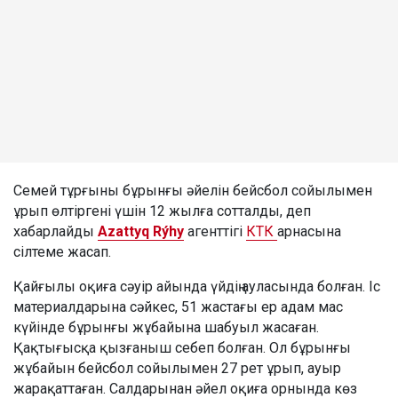
Семей тұрғыны бұрынғы әйелін бейсбол сойылымен
ұрып өлтіргені үшін 12 жылға сотталды, деп
хабарлайды
Azattyq Rýhy
агенттігі
КТК
арнасына
сілтеме жасап.
Қайғылы оқиға сәуір айында үйдің ауласында болған. Іс
материалдарына сәйкес, 51 жастағы ер адам мас
күйінде бұрынғы жұбайына шабуыл жасаған.
Қақтығысқа қызғаныш себеп болған. Ол бұрынғы
жұбайын бейсбол сойылымен 27 рет ұрып, ауыр
жарақаттаған. Салдарынан әйел оқиға орнында көз