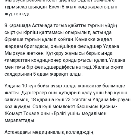
тұрмысқа шыққан. Екеуі 8 жыл көңіл жарастырып
жүрген еді.
8 қарашада Астанада тоғыз қабатты тұрғын үйдің
сыртқы кірпіш қаптамасы опырылып, астында
бірнеше тұрғын қалып қойған. Көмекке жедел
жәрдем бригадасы, оның ішінде фельдшер Ұлдана
Мырзуан жеткен. Құтқару жұмысы барысында
ғимараттан кондиционер қондырғысы құлап, Ұлдана
мен тағы бір фельдшердің басына тиді. Жалпы оқиға
салдарынан 5 адам жарақат алды.
Ұлдана 10 күн бойы ауыр халде жансақтау бөлімінде
жатты. Дәрігерлер оны құтқарып қалу үшін бар күшін
салғанмен, 18 қараша күні 23 жастағы Ұлдана Мырзуан
көз жұмды. Сол күні мемлекет басшысы Қасым-
Жомарт Тоқаев оны «Ерлігі үшін» медалімен
марапаттады.
Астанадағы медициналық колледждің