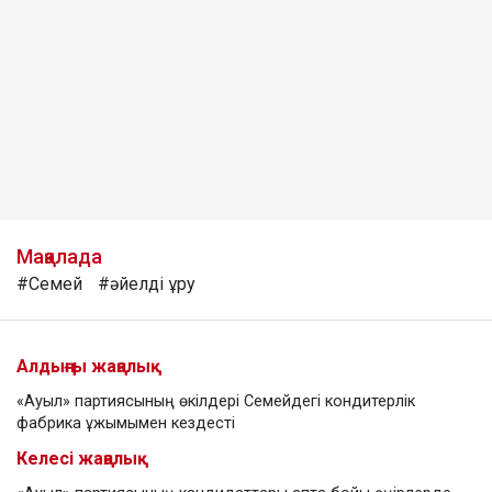
Мақалада
#Семей
#әйелді ұру
Алдыңғы жаңалық
«Ауыл» партиясының өкілдері Семейдегі кондитерлік
фабрика ұжымымен кездесті
Келесі жаңалық