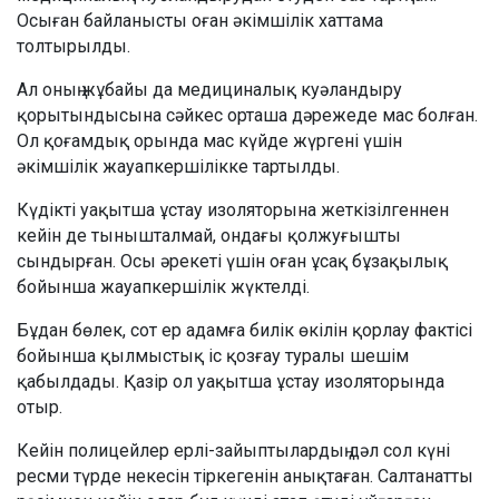
Осыған байланысты оған әкімшілік хаттама
толтырылды.
Ал оның жұбайы да медициналық куәландыру
қорытындысына сәйкес орташа дәрежеде мас болған.
Ол қоғамдық орында мас күйде жүргені үшін
әкімшілік жауапкершілікке тартылды.
Күдікті уақытша ұстау изоляторына жеткізілгеннен
кейін де тынышталмай, ондағы қолжуғышты
сындырған. Осы әрекеті үшін оған ұсақ бұзақылық
бойынша жауапкершілік жүктелді.
Бұдан бөлек, сот ер адамға билік өкілін қорлау фактісі
бойынша қылмыстық іс қозғау туралы шешім
қабылдады. Қазір ол уақытша ұстау изоляторында
отыр.
Кейін полицейлер ерлі-зайыптылардың дәл сол күні
ресми түрде некесін тіркегенін анықтаған. Салтанатты