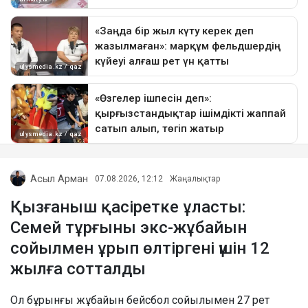
Асыл Арман
07.08.2026, 12:12
Жаңалықтар
Қызғаныш қасіретке ұласты:
Семей тұрғыны экс-жұбайын
сойылмен ұрып өлтіргені үшін 12
жылға сотталды
Ол бұрынғы жұбайын бейсбол сойылымен 27 рет