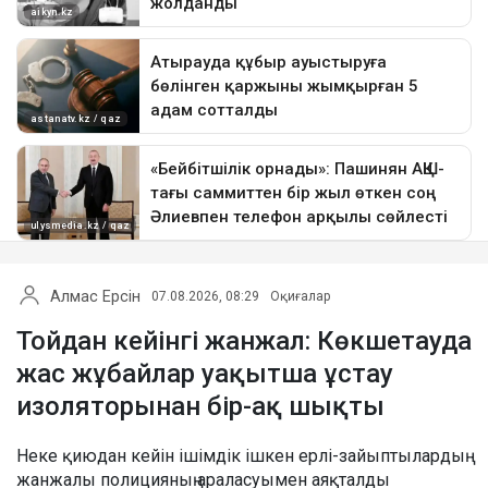
Алмас Ерсін
07.08.2026, 08:29
Оқиғалар
Тойдан кейінгі жанжал: Көкшетауда
жас жұбайлар уақытша ұстау
изоляторынан бір-ақ шықты
Неке қиюдан кейін ішімдік ішкен ерлі-зайыптылардың
жанжалы полицияның араласуымен аяқталды