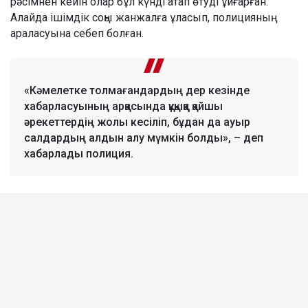
рәсімнен кейін олар бұл күнді атап өтуді ұйғарған.
Алайда ішімдік соңы жанжалға ұласып, полицияның
араласуына себеп болған.
«Кәмелетке толмағандардың дер кезінде
хабарласуының арқасында құқыққа қайшы
әрекеттердің жолы кесіліп, бұдан да ауыр
салдардың алдын алу мүмкін болды», – деп
хабарлады полиция.