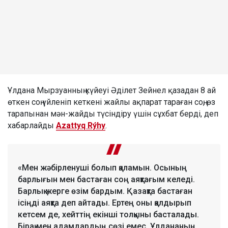
Ұлдана Мырзуанның күйеуі Әділет Зейнел қазадан 8 ай
өткен соң үйленіп кеткені жайлы ақпарат тараған соң, өз
тарапынан мән-жайды түсіндіру үшін сұхбат берді, деп
хабарлайды
Azattyq Rýhy
.
«Мен жәбірленуші болып қаламын. Осының
барлығын мен бастаған соң аяқтағым келеді.
Барлық жерге өзім бардым. Қазақта бастаған
ісіңді аяқта деп айтады. Ертең оны қалдырып
кетсем де, хейттің екінші толқыны басталады.
Бірақ мен адамдардың сөзі емес, Ұлдананың