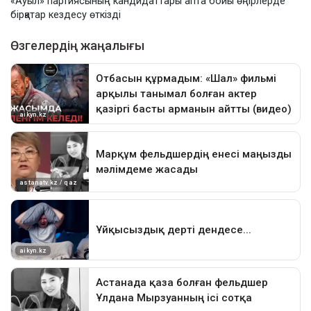
«Ауыл» партиясының кандидаттары апта бойы өңірлерде
бірқатар кездесу өткізді