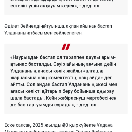
естелігі үшін аяқтауым керек», - деді ол.
Әділет Зейнелдің айтуынша, ақпан айынан бастап
Ұлдананың отбасымен сөйлеспеген.
«Наурыздан бастап ол тараппен даулы қарым-
қатынас басталды. Сәуір айының аяғына дейін
Ұлдананың анасы көлік жайлы «алғашқы
жарнасына өзің көмектестің, өзің айда» деп
айтты. Сол айдан бастап Ұлдананың әкесі мен
ағасы көлікті қайтарып беру бойынша қоңырау
шала бастады. Кейн жәбірленуш мәртебесінен
де бас тартуымды сұрады», - деді ол.
Еске салсақ, 2025 жылдың 30 қыркүйекте Ұлдана
Мырзуан реабилитолог-дәрігер Әділет Зейнелге