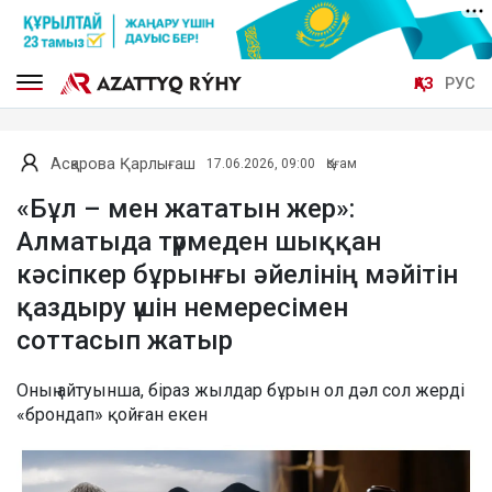
ҚАЗ
РУС
Асқарова Қарлығаш
17.06.2026, 09:00
Қоғам
«Бұл – мен жататын жер»:
Алматыда түрмеден шыққан
кәсіпкер бұрынғы әйелінің мәйітін
қаздыру үшін немересімен
соттасып жатыр
Оның айтуынша, біраз жылдар бұрын ол дәл сол жерді
«брондап» қойған екен