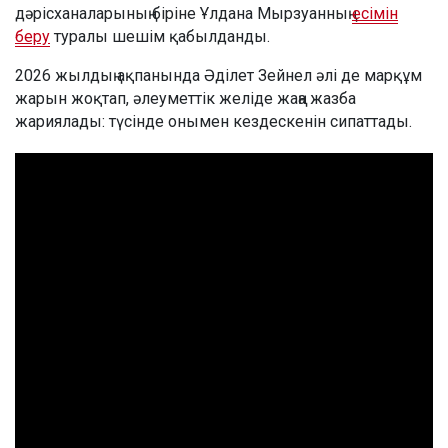
дәрісханаларының біріне Ұлдана Мырзуанның
есімін
беру
туралы шешім қабылданды.
2026 жылдың ақпанында Әділет Зейнел әлі де марқұм
жарын жоқтап, әлеуметтік желіде жаңа жазба
жариялады: түсінде онымен кездескенін сипаттады.