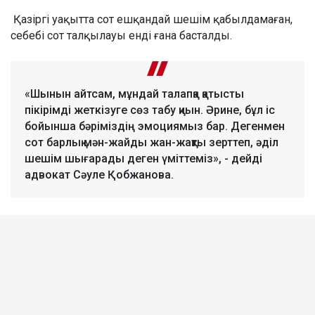
Қазіргі уақытта сот ешқандай шешім қабылдамаған,
себебі сот талқылауы енді ғана басталды.
«Шынын айтсам, мұндай талапқа қатысты
пікірімді жеткізуге сөз табу қиын. Әрине, бұл іс
бойынша бәріміздің эмоциямыз бар. Дегенмен
сот барлық мән-жайды жан-жақты зерттеп, әділ
шешім шығарады деген үміттеміз», - дейді
адвокат Сәуле Қобжанова.