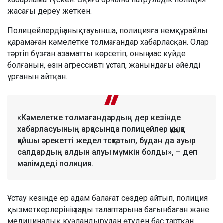
жасағы дереу жеткен.
Полицейлердің анықтауынша, полицияға немқұрайлы
қарамаған кәмелетке толмағандар хабарласқан. Олар
тәртіп бұзған азаматты көрсетіп, оның мас күйде
болғанын, өзін агрессивті ұстап, жанындағы әйелді
ұрғанын айтқан.
«Кәмелетке толмағандардың дер кезінде
хабарласуының арқасында полицейлер құқыққа
қайшы әрекетті жедел тоқтатып, бұдан да ауыр
салдардың алдын алуы мүмкін болды», – деп
мәлімдеді полиция.
Ұстау кезінде ер адам балағат сөздер айтып, полиция
қызметкерлерінің заңды талаптарына бағынбаған және
медициналық куәландырудан өтуден бас тартқан.