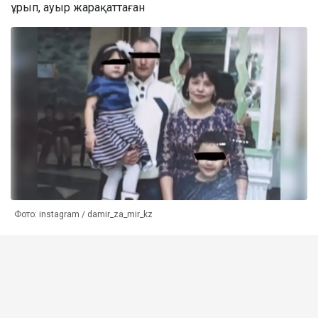
ұрып, ауыр жарақаттаған
Фото: instagram / damir_za_mir_kz