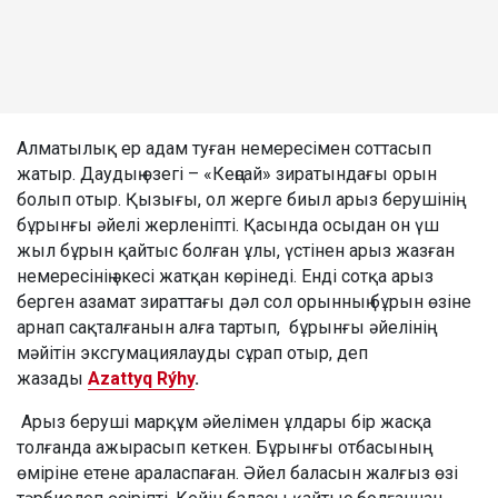
Алматылық ер адам туған немересімен соттасып
жатыр. Даудың өзегі – «Кеңсай» зиратындағы орын
болып отыр. Қызығы, ол жерге биыл арыз берушінің
бұрынғы әйелі жерленіпті. Қасында осыдан он үш
жыл бұрын қайтыс болған ұлы, үстінен арыз жазған
немересінің әкесі жатқан көрінеді. Енді сотқа арыз
берген азамат зираттағы дәл сол орынның бұрын өзіне
арнап сақталғанын алға тартып, бұрынғы әйелінің
мәйітін эксгумациялауды сұрап отыр, деп
жазады
Azattyq Rýhy
.
Арыз беруші марқұм әйелімен ұлдары бір жасқа
толғанда ажырасып кеткен. Бұрынғы отбасының
өміріне етене араласпаған. Әйел баласын жалғыз өзі