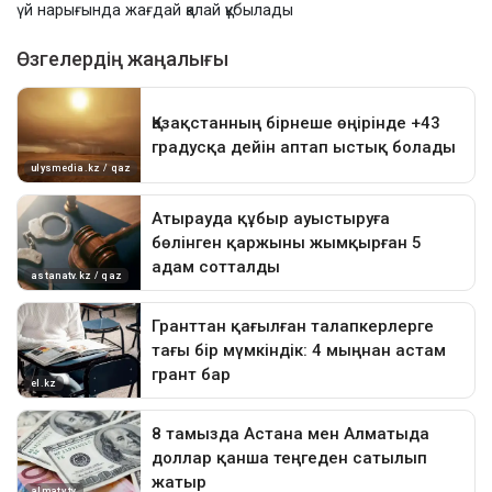
үй нарығында жағдай қалай құбылады