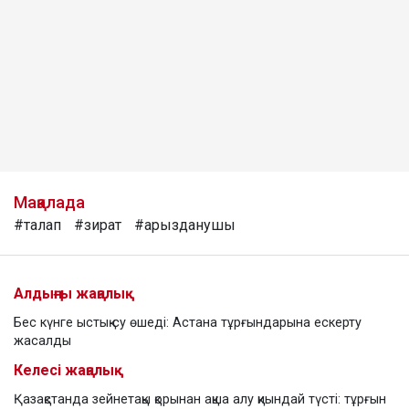
Мақалада
#талап
#зират
#арызданушы
Алдыңғы жаңалық
Бес күнге ыстық су өшеді: Астана тұрғындарына ескерту
жасалды
Келесі жаңалық
Қазақстанда зейнетақы қорынан ақша алу қиындай түсті: тұрғын