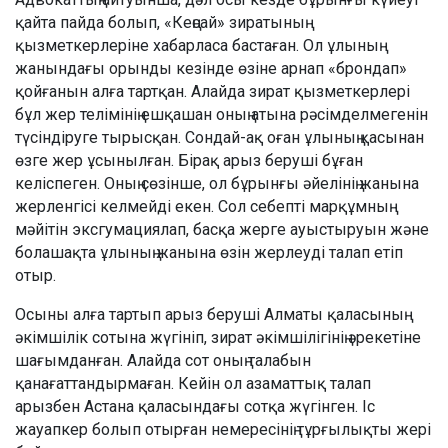
қайта пайда болып, «Кеңсай» зиратының
қызметкерлеріне хабарласа бастаған. Ол ұлының
жанындағы орынды кезінде өзіне арнап «брондап»
қойғанын алға тартқан. Алайда зират қызметкерлері
бұл жер телімінің ешқашан оның атына рәсімделмегенін
түсіндіруге тырысқан. Сондай-ақ оған ұлының қасынан
өзге жер ұсынылған. Бірақ арыз беруші бұған
келіспеген. Оның сөзінше, ол бұрынғы әйелінің жанына
жерленгісі келмейді екен. Сол себепті марқұмның
мәйітін эксгумациялап, басқа жерге ауыстыруын және
болашақта ұлының жанына өзін жерлеуді талап етіп
отыр.
Осыны алға тартып арыз беруші Алматы қаласының
әкімшілік сотына жүгініп, зират әкімшілігінің әрекетіне
шағымданған. Алайда сот оның талабын
қанағаттандырмаған. Кейін ол азаматтық талап
арызбен Астана қаласындағы сотқа жүгінген. Іс
жауапкер болып отырған немересінің тұрғылықты жері