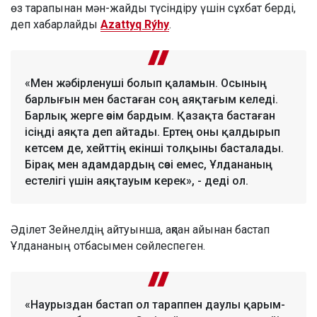
өз тарапынан мән-жайды түсіндіру үшін сұхбат берді,
деп хабарлайды
Azattyq Rýhy
.
«Мен жәбірленуші болып қаламын. Осының
барлығын мен бастаған соң аяқтағым келеді.
Барлық жерге өзім бардым. Қазақта бастаған
ісіңді аяқта деп айтады. Ертең оны қалдырып
кетсем де, хейттің екінші толқыны басталады.
Бірақ мен адамдардың сөзі емес, Ұлдананың
естелігі үшін аяқтауым керек», - деді ол.
Әділет Зейнелдің айтуынша, ақпан айынан бастап
Ұлдананың отбасымен сөйлеспеген.
«Наурыздан бастап ол тараппен даулы қарым-