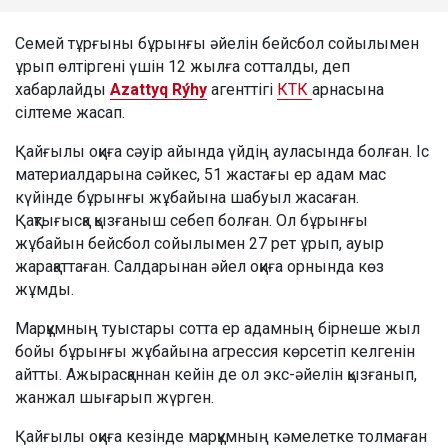
Семей тұрғыны бұрынғы әйелін бейсбол сойылымен
ұрып өлтіргені үшін 12 жылға сотталды, деп
хабарлайды
Azattyq Rýhy
агенттігі
КТК
арнасына
сілтеме жасап.
Қайғылы оқиға сәуір айында үйдің ауласында болған. Іс
материалдарына сәйкес, 51 жастағы ер адам мас
күйінде бұрынғы жұбайына шабуыл жасаған.
Қақтығысқа қызғаныш себеп болған. Ол бұрынғы
жұбайын бейсбол сойылымен 27 рет ұрып, ауыр
жарақаттаған. Салдарынан әйел оқиға орнында көз
жұмды.
Марқұмның туыстары сотта ер адамның бірнеше жыл
бойы бұрынғы жұбайына агрессия көрсетіп келгенін
айтты. Ажырасқаннан кейін де ол экс-әйелін қызғанып,
жанжал шығарып жүрген.
Қайғылы оқиға кезінде марқұмның кәмелетке толмаған