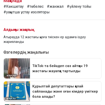
Мақалада
#Көкшетау
#төбелес
#жанжал
#үйлену тойы
#уақытша ұстау изоляторы
Алдыңғы жаңалық
Атырауда 12 жастағы қызға тиіскен ер адамға іздеу
жарияланды