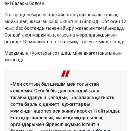
екі баласы болған.
Сот процесі барысында айыпталушы кінәсін толық
мойындап, жасаған ісіне өкінетінін білдірді. Сот оған 12
жыл бас бостандығынан айыру жазасын тағайындады.
Сондай-ақ ол марқұмның ағасына моральдық шығын
ретінде 10 миллион теңге өтемақы төлеуге міндеттелді.
Марқұмның туыстары сот шешіміне қанағаттанатынын
жеткізді.
«Мен соттың бұл шешімімен толықтай
келісемін. Себебі біз дәл осындай жаза
тағайындалуын қаладық. Балаларға қатысты
сотта барлық қажетті құжаттарды
мүмкіндігінше тезірек жинау керектігі айтылды.
Енді қорғаншылық және қамқоршылық
органдарымен бірлесіп жұмыс істейтін