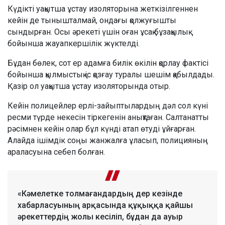
Күдікті уақытша ұстау изоляторына жеткізілгеннен
кейін де тынышталмай, ондағы қолжуғышты
сындырған. Осы әрекеті үшін оған ұсақ бұзақылық
бойынша жауапкершілік жүктелді.
Бұдан бөлек, сот ер адамға билік өкілін қорлау фактісі
бойынша қылмыстық іс қозғау туралы шешім қабылдады.
Қазір ол уақытша ұстау изоляторында отыр.
Кейін полицейлер ерлі-зайыптылардың дәл сол күні
ресми түрде некесін тіркегенін анықтаған. Салтанатты
рәсімнен кейін олар бұл күнді атап өтуді ұйғарған.
Алайда ішімдік соңы жанжалға ұласып, полицияның
араласуына себеп болған.
«Кәмелетке толмағандардың дер кезінде
хабарласуының арқасында құқыққа қайшы
әрекеттердің жолы кесіліп, бұдан да ауыр