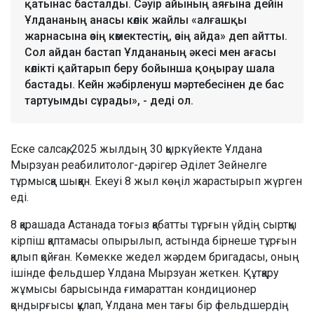
қатынас басталды. Сәуір айының аяғына дейін
Ұлдананың анасы көлік жайлы «алғашқы
жарнасына өзің көмектестің, өзің айда» деп айтты.
Сол айдан бастап Ұлдананың әкесі мен ағасы
көлікті қайтарып беру бойынша қоңырау шала
бастады. Кейн жәбірленуш мәртебесінен де бас
тартуымды сұрады», - деді ол.
Еске салсақ, 2025 жылдың 30 қыркүйекте Ұлдана
Мырзуан реабилитолог-дәрігер Әділет Зейнелге
тұрмысқа шыққан. Екеуі 8 жыл көңіл жарастырып жүрген
еді.
8 қарашада Астанада тоғыз қабатты тұрғын үйдің сыртқы
кірпіш қаптамасы опырылып, астында бірнеше тұрғын
қалып қойған. Көмекке жедел жәрдем бригадасы, оның
ішінде фельдшер Ұлдана Мырзуан жеткен. Құтқару
жұмысы барысында ғимараттан кондиционер
қондырғысы құлап, Ұлдана мен тағы бір фельдшердің