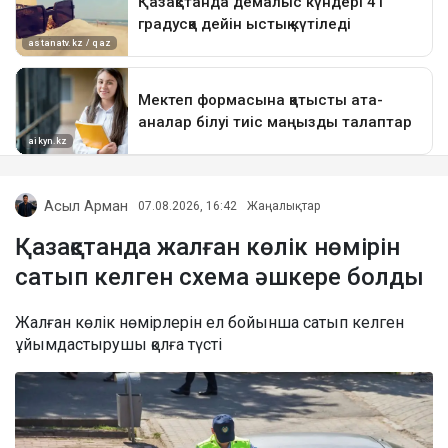
Асыл Арман
07.08.2026, 16:42
Жаңалықтар
Қазақстанда жалған көлік нөмірін
сатып келген схема әшкере болды
Жалған көлік нөмірлерін ел бойынша сатып келген
ұйымдастырушы қолға түсті