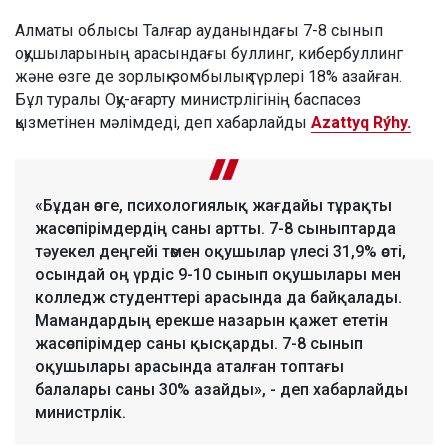
Алматы облысы Талғар ауданындағы 7-8 сынып
оқушыларының арасындағы буллинг, кибербуллинг
және өзге де зорлық-зомбылық түрлері 18% азайған.
Бұл туралы Оқу-ағарту министрлігінің баспасөз
қызметінен мәлімдеді, деп хабарлайды
Azattyq Rýhy.
«Бұдан өзге, психологиялық жағдайы тұрақты
жасөспірімдердің саны артты. 7-8 сыныптарда
тәуекел деңгейі төмен оқушылар үлесі 31,9% өсті,
осындай оң үрдіс 9-10 сынып оқушылары мен
колледж студенттері арасында да байқалады.
Мамандардың ерекше назарын қажет ететін
жасөспірімдер саны қысқарды. 7-8 сынып
оқушылары арасында аталған топтағы
балалары саны 30% азайды», - деп хабарлайды
министрлік.