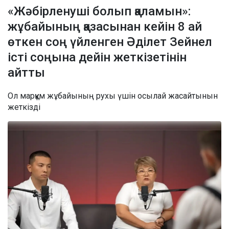
«Жәбірленуші болып қаламын»:
жұбайының қазасынан кейін 8 ай
өткен соң үйленген Әділет Зейнел
істі соңына дейін жеткізетінін
айтты
Ол марқұм жұбайының рухы үшін осылай жасайтынын
жеткізді