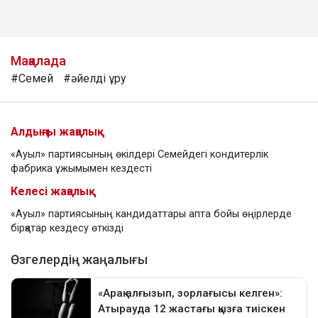
Мақалада
#Семей
#әйелді ұру
Алдыңғы жаңалық
«Ауыл» партиясының өкілдері Семейдегі кондитерлік
фабрика ұжымымен кездесті
Келесі жаңалық
«Ауыл» партиясының кандидаттары апта бойы өңірлерде
бірқатар кездесу өткізді