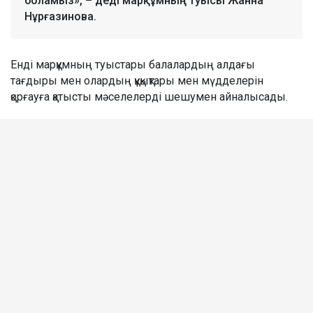
боламыз», – деді марқұмның туысы Жанна
Нұрғазинова.
Енді марқұмның туыстары балалардың алдағы
тағдыры мен олардың құқықтары мен мүдделерін
қорғауға қатысты мәселелерді шешумен айналысады.