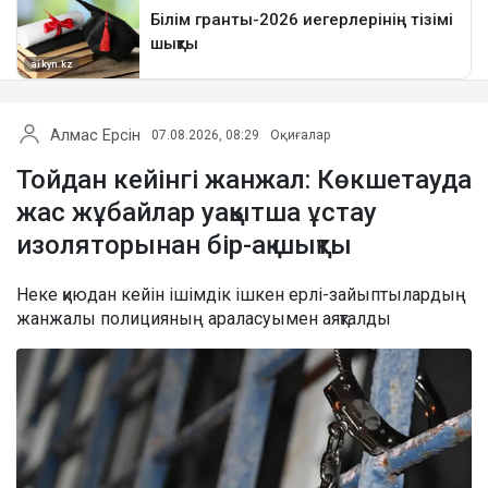
Алмас Ерсін
07.08.2026, 08:29
Оқиғалар
Тойдан кейінгі жанжал: Көкшетауда
жас жұбайлар уақытша ұстау
изоляторынан бір-ақ шықты
Неке қиюдан кейін ішімдік ішкен ерлі-зайыптылардың
жанжалы полицияның араласуымен аяқталды