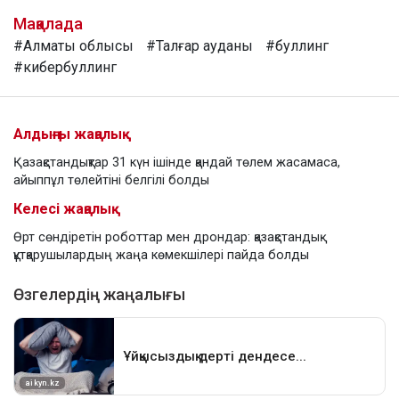
Мақалада
#Алматы облысы
#Талғар ауданы
#буллинг
#кибербуллинг
Алдыңғы жаңалық
Қазақстандықтар 31 күн ішінде қандай төлем жасамаса,
айыппұл төлейтіні белгілі болды
Келесі жаңалық
Өрт сөндіретін роботтар мен дрондар: қазақстандық
құтқарушылардың жаңа көмекшілері пайда болды