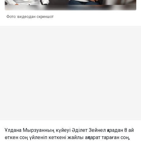
Фото: видеодан скриншот
Ұлдана Мырзуанның күйеуі Әділет Зейнел қазадан 8 ай
өткен соң үйленіп кеткені жайлы ақпарат тараған соң,