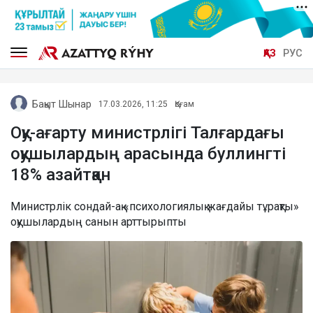
ҚАЗ
РУС
Бақыт Шынар
17.03.2026, 11:25
Қоғам
Оқу-ағарту министрлігі Талғардағы
оқушылардың арасында буллингті
18% азайтқан
Министрлік сондай-ақ «психологиялық жағдайы тұрақты»
оқушылардың санын арттырыпты