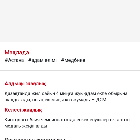
Мақалада
#Астана
#адам өлімі
#медбике
Алдыңғы жаңалық
Қазақстанда жыл сайын 4 мыңға жуық адам өкпе обырына
шалдығады, оның екі мыңы көз жұмады – ДСМ
Келесі жаңалық
Киотодағы Азия чемпионатында ескек есушілер екі алтын
медаль жеңіп алды