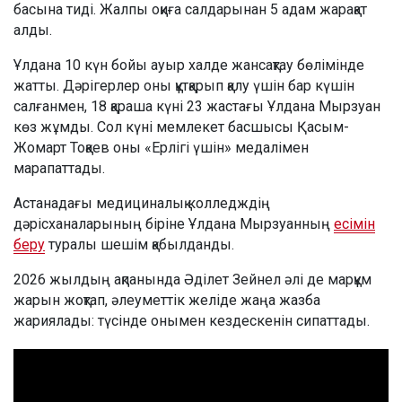
басына тиді. Жалпы оқиға салдарынан 5 адам жарақат
алды.
Ұлдана 10 күн бойы ауыр халде жансақтау бөлімінде
жатты. Дәрігерлер оны құтқарып қалу үшін бар күшін
салғанмен, 18 қараша күні 23 жастағы Ұлдана Мырзуан
көз жұмды. Сол күні мемлекет басшысы Қасым-
Жомарт Тоқаев оны «Ерлігі үшін» медалімен
марапаттады.
Астанадағы медициналық колледждің
дәрісханаларының біріне Ұлдана Мырзуанның
есімін
беру
туралы шешім қабылданды.
2026 жылдың ақпанында Әділет Зейнел әлі де марқұм
жарын жоқтап, әлеуметтік желіде жаңа жазба
жариялады: түсінде онымен кездескенін сипаттады.