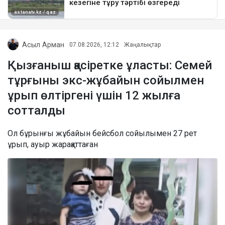
Асыл Арман
07.08.2026, 12:12
Жаңалықтар
Қызғаныш қасіретке ұласты: Семей
тұрғыны экс-жұбайын сойылмен
ұрып өлтіргені үшін 12 жылға
сотталды
Ол бұрынғы жұбайын бейсбол сойылымен 27 рет
ұрып, ауыр жарақаттаған