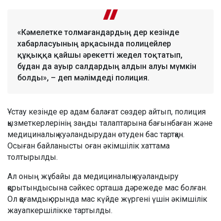
«Кәмелетке толмағандардың дер кезінде
хабарласуының арқасында полицейлер
құқыққа қайшы әрекетті жедел тоқтатып,
бұдан да ауыр салдардың алдын алуы мүмкін
болды», – деп мәлімдеді полиция.
Ұстау кезінде ер адам балағат сөздер айтып, полиция
қызметкерлерінің заңды талаптарына бағынбаған және
медициналық куәландырудан өтуден бас тартқан.
Осыған байланысты оған әкімшілік хаттама
толтырылды.
Ал оның жұбайы да медициналық куәландыру
қорытындысына сәйкес орташа дәрежеде мас болған.
Ол қоғамдық орында мас күйде жүргені үшін әкімшілік
жауапкершілікке тартылды.