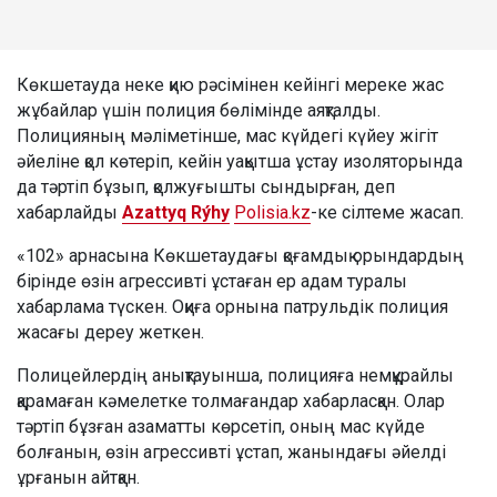
Көкшетауда неке қию рәсімінен кейінгі мереке жас
жұбайлар үшін полиция бөлімінде аяқталды.
Полицияның мәліметінше, мас күйдегі күйеу жігіт
әйеліне қол көтеріп, кейін уақытша ұстау изоляторында
да тәртіп бұзып, қолжуғышты сындырған, деп
хабарлайды
Azattyq Rýhy
Polisia.kz
-ке сілтеме жасап.
«102» арнасына Көкшетаудағы қоғамдық орындардың
бірінде өзін агрессивті ұстаған ер адам туралы
хабарлама түскен. Оқиға орнына патрульдік полиция
жасағы дереу жеткен.
Полицейлердің анықтауынша, полицияға немқұрайлы
қарамаған кәмелетке толмағандар хабарласқан. Олар
тәртіп бұзған азаматты көрсетіп, оның мас күйде
болғанын, өзін агрессивті ұстап, жанындағы әйелді
ұрғанын айтқан.