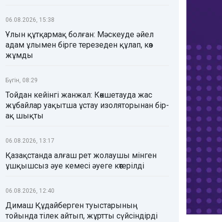
06.08.2026, 15:38
Ұлын құтқармақ болған: Мәскеуде әйел
адам ұлымен бірге терезеден құлап, көз
жұмды
Бүгін, 08:29
Тойдан кейінгі жанжал: Көкшетауда жас
жұбайлар уақытша ұстау изоляторынан бір-
ақ шықты
06.08.2026, 13:17
Қазақстанда алғаш рет жолаушы мінген
ұшқышсыз әуе кемесі әуеге көтерілді
06.08.2026, 12:40
Димаш Құдайберген туыстарының
тойында тілек айтып, жұртты сүйсіндірді