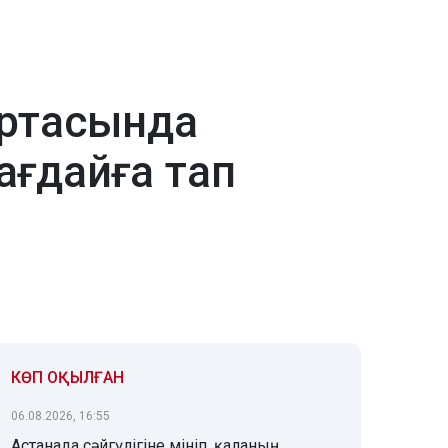
ортасында
ағдайға тап
КӨП ОҚЫЛҒАН
06.08.2026, 16:55
Астанада сәйгүлігіне мініп, қаланың