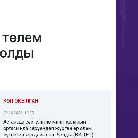
й төлем
болды
КӨП ОҚЫЛҒАН
06.08.2026, 16:55
Астанада сәйгүлігіне мініп, қаланың
ортасында серуендеп жүрген ер адам
күтпеген жағдайға тап болды (ВИДЕО)