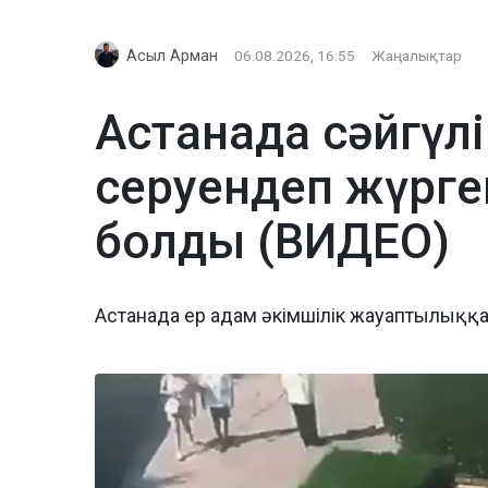
Асыл Арман
06.08.2026, 16:55
Жаңалықтар
Астанада сәйгүлі
серуендеп жүрге
болды (ВИДЕО)
Астанада ер адам әкімшілік жауаптылыққ