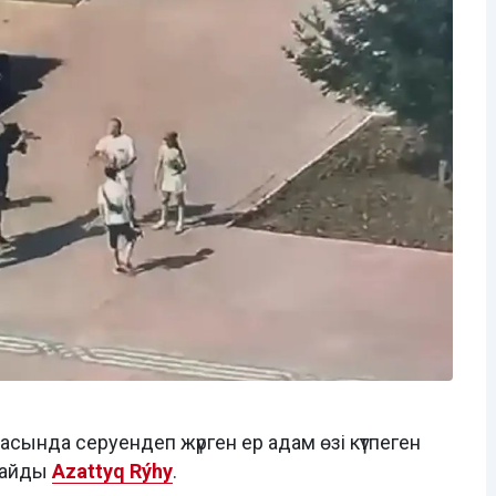
тасында серуендеп жүрген ер адам өзі күтпеген
лайды
Azattyq Rýhy
.