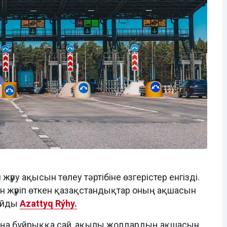
үру ақысын төлеу тәртібіне өзгерістер енгізді.
н жүріп өткен қазақстандықтар оның ақшасын
лайды
Azattyq Rýhy.
і, жаңа бұйрыққа сай, ақылы жолдардың ақшасын