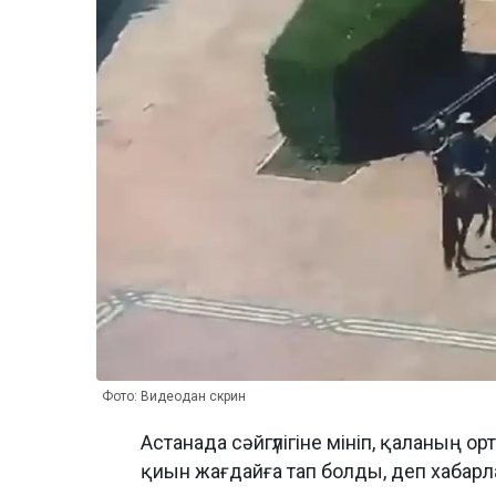
Фото: Видеодан скрин
Астанада сәйгүлігіне мініп, қаланың ор
қиын жағдайға тап болды, деп хабар