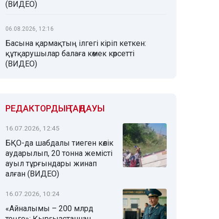
(ВИДЕО)
06.08.2026, 12:16
Басына қармақтың ілгегі кіріп кеткен:
құтқарушылар балаға көмек көрсетті
(ВИДЕО)
РЕДАКТОРДЫҢ ТАҢДАУЫ
16.07.2026, 12:45
БҚО-да шабдалы тиеген көлік
аударылып, 20 тонна жемісті
ауыл тұрғындары жинап
алған (ВИДЕО)
16.07.2026, 10:24
«Айналымы – 200 млрд
теңге»: Қырғызстаннан