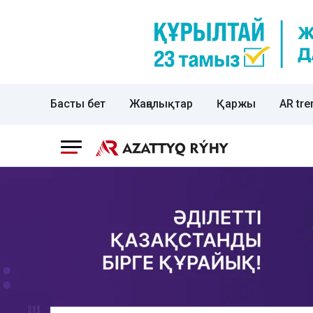
Басты бет
Жаңалықтар
Қаржы
AR tre