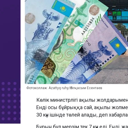
Фотоколлаж: Azattyq ruhy/Әбілқасым Есентаев
Көлік министрлігі ақылы жолдарымен ж
Енді осы бұйрыққа сай, ақылы жолме
30 күн ішінде төлей алады, деп хабар
Бұрын бұл мерзім тек 7 күн еді. Енд