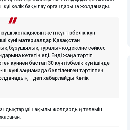
ші күні көлік бақылау органдарына жолданады.
ргізуші жолақысын жеті күнтізбелік күн
інші күні материалдар Қазақстан
қық бұзушылық туралы» кодексіне сәйкес
ндарына кететін еді. Енді жаңа тәртіп
ген күннен бастап 30 күнтізбелік күн ішінде
ші күні заңнамада белгіленген тәртіппен
олданады», - деп хабарлайды Көлік
тандықтар үшін ақылы жолдардың төлемін
 жасаған.