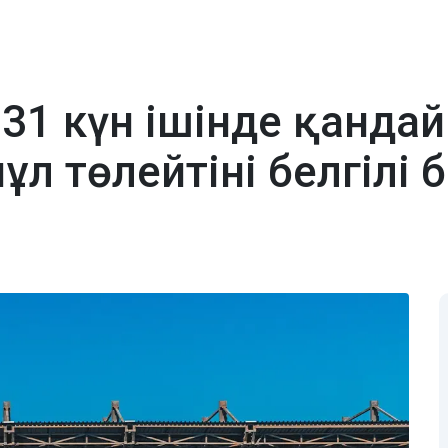
31 күн ішінде қанда
л төлейтіні белгілі 