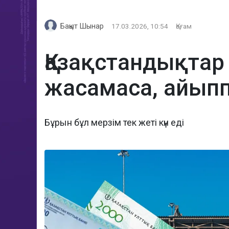
Бақыт Шынар
17.03.2026, 10:54
Қоғам
Қазақстандықтар 
жасамаса, айыппұ
Бұрын бұл мерзім тек жеті күн еді