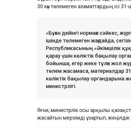
30 күн төлемеген азаматтардың ісі 31-
«Бұған дейінгі нормаға сәйкес, жү
ішінде төлемеген жағдайда, сегіз
Республикасының «Әкімшілік құ
қарау үшін көліктік бақылау орга
бойынша, егер жеке тұлға жол жүр
төлем жасамаса, материалдар 31-
көліктік бақылау органдарына ж
министрлігі.
Яғни, министрлік осы арқылы қазақс
жасайтын мерзімді ұзартып, жеңілдік