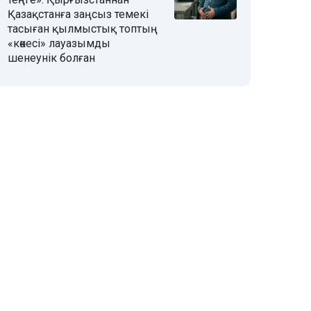
Қазақстанға заңсыз темекі
тасыған қылмыстық топтың
«көкесі» лауазымды
шенеунік болған