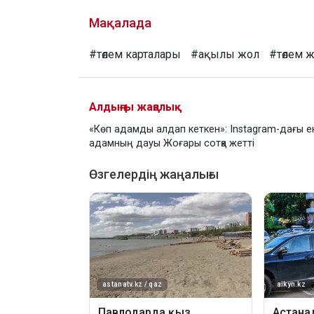
Мақалада
#төлем карталары
#ақылы жол
#төлем 
Алдыңғы жаңалық
«Көп адамды алдап кеткен»: Instagram-дағы ек
адамның дауы Жоғары сотқа жетті