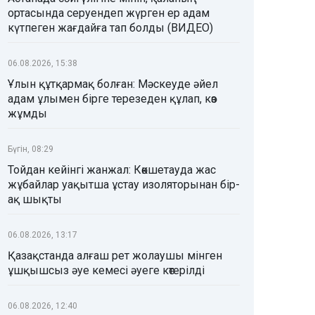
ортасында серуендеп жүрген ер адам
күтпеген жағдайға тап болды (ВИДЕО)
06.08.2026, 15:38
Ұлын құтқармақ болған: Мәскеуде әйел
адам ұлымен бірге терезеден құлап, көз
жұмды
Бүгін, 08:29
Тойдан кейінгі жанжал: Көкшетауда жас
жұбайлар уақытша ұстау изоляторынан бір-
ақ шықты
06.08.2026, 13:17
Қазақстанда алғаш рет жолаушы мінген
ұшқышсыз әуе кемесі әуеге көтерілді
06.08.2026, 12:40