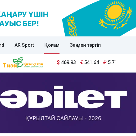
nd
AR Sport
Қоғам
Заң мен тәртіп
$
469.93
€
541.64
₽
5.71