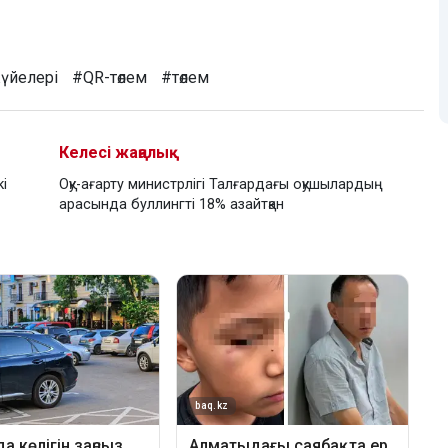
жүйелері
#QR-төлем
#төлем
Келесі жаңалық
і
Оқу-ағарту министрлігі Талғардағы оқушылардың
арасында буллингті 18% азайтқан