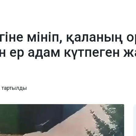
гіне мініп, қаланың 
н ер адам күтпеген ж
а тартылды