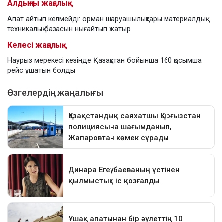
Алдыңғы жаңалық
Апат айтып келмейді: орман шаруашылықтары материалдық-
техникалық базасын нығайтып жатыр
Келесі жаңалық
Наурыз мерекесі кезінде Қазақстан бойынша 160 қосымша
рейс ұшатын болды