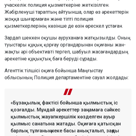
учаскелік полиция қызметкеріне жеткізілген.
Жәбірленуші тараптың айтуынша, олар өз әрекеттерін
жоққа шығармаған және тіпті полиция
қызметкерлерінің көзінше де өзін өрескел ұстаған.
Зардап шеккен оқушы ауруханаға жатқызылды. Оның
туыстары құқық қорғау органдарынан оқиғаны жан-
жақты әрі объективті тергеп, шабуыл жасағандардың
әрекетіне құқықтық баға беруді сұрады.
Агенттік тілшісі оқиға бойынша Маңғыстау
облысының Полиция департаментіне сауал жолдады:
«Бұзақылық фактісі бойынша қылмыстық іс
қозғалды. Мұндай әрекеттер заңнамаға сәйкес
қылмыстық жауапкершілік көзделген ауыр
қылмыс санатына жатады. Оқиғаға қатысқан
барлық тұлғаның жеке басы анықталып, заңды