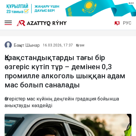
ҚАЗ
РУС
Бақыт Шынар
16.03.2026, 17:37
Қоғам
Қазақстандықтарды тағы бір
өзгеріс күтіп тұр – демінен 0,3
промилле алкоголь шыққан адам
мас болып саналады
Өзгерістер мас күйінің деңгейін градация бойынша
анықтауды көздейді