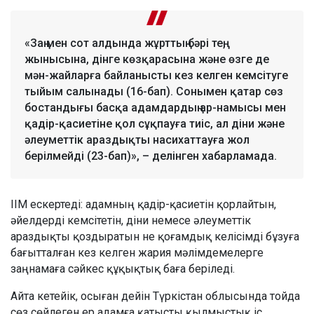
«Заң мен сот алдында жұрттың бәрі тең,
жынысына, дінге көзқарасына және өзге де
мән-жайларға байланысты кез келген кемсітуге
тыйым салынады (16-бап). Сонымен қатар сөз
бостандығы басқа адамдардың ар-намысы мен
қадір-қасиетіне қол сұқпауға тиіс, ал діни және
әлеуметтік араздықты насихаттауға жол
берілмейді (23-бап)», – делінген хабарламада.
ІІМ ескертеді: адамның қадір-қасиетін қорлайтын,
әйелдерді кемсітетін, діни немесе әлеуметтік
араздықты қоздыратын не қоғамдық келісімді бұзуға
бағытталған кез келген жария мәлімдемелерге
заңнамаға сәйкес құқықтық баға беріледі.
Айта кетейік, осыған дейін Түркістан облысында тойда
сөз сөйлеген ер адамға қатысты қылмыстық іс