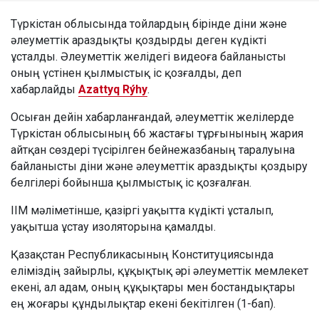
Түркістан облысында тойлардың бірінде діни және
әлеуметтік араздықты қоздырды деген күдікті
ұсталды. Әлеуметтік желідегі видеоға байланысты
оның үстінен қылмыстық іс қозғалды, деп
хабарлайды
Azattyq Rýhy
.
Осыған дейін хабарланғандай, әлеуметтік желілерде
Түркістан облысының 66 жастағы тұрғынының жария
айтқан сөздері түсірілген бейнежазбаның таралуына
байланысты діни және әлеуметтік араздықты қоздыру
белгілері бойынша қылмыстық іс қозғалған.
ІІМ мәліметінше, қазіргі уақытта күдікті ұсталып,
уақытша ұстау изоляторына қамалды.
Қазақстан Республикасының Конституциясында
еліміздің зайырлы, құқықтық әрі әлеуметтік мемлекет
екені, ал адам, оның құқықтары мен бостандықтары
ең жоғары құндылықтар екені бекітілген (1-бап).