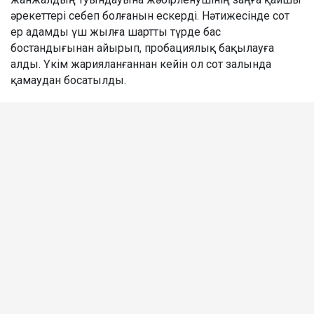
әрекеттері себеп болғанын ескерді. Нәтижесінде сот
ер адамды үш жылға шартты түрде бас
бостандығынан айырып, пробациялық бақылауға
алды. Үкім жарияланғаннан кейін ол сот залында
қамаудан босатылды.