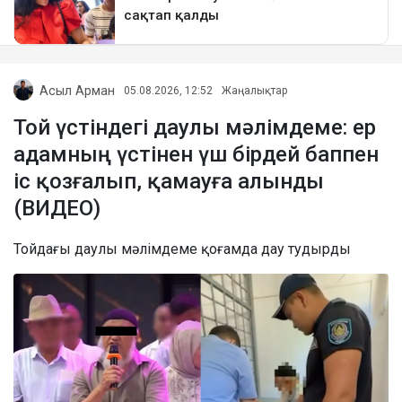
Асыл Арман
05.08.2026, 12:52
Жаңалықтар
Той үстіндегі даулы мәлімдеме: ер
адамның үстінен үш бірдей баппен
іс қозғалып, қамауға алынды
(ВИДЕО)
Тойдағы даулы мәлімдеме қоғамда дау тудырды