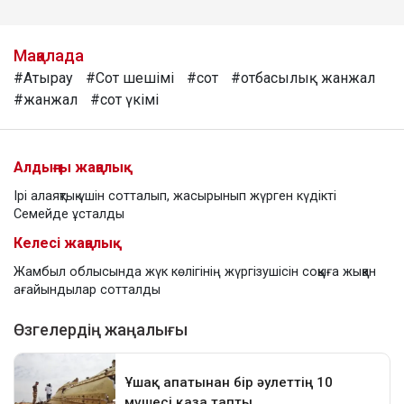
Мақалада
#Атырау
#Сот шешімі
#сот
#отбасылық жанжал
#жанжал
#сот үкімі
Алдыңғы жаңалық
Ірі алаяқтық үшін сотталып, жасырынып жүрген күдікті
Семейде ұсталды
Келесі жаңалық
Жамбыл облысында жүк көлігінің жүргізушісін соққыға жыққан
ағайындылар сотталды