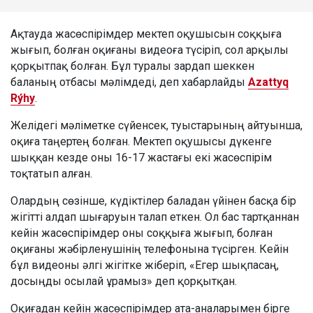
Ақтауда жасөспірімдер мектеп оқушысын соққыға
жығып, болған оқиғаны видеоға түсіріп, сол арқылы
қорқытпақ болған. Бұл туралы зардап шеккен
баланың отбасы мәлімдеді, деп хабарлайды
Azattyq
Rýhy
.
Желідегі мәліметке сүйенсек, туыстарының айтуынша,
оқиға таңертең болған. Мектеп оқушысы дүкенге
шыққан кезде оны 16-17 жастағы екі жасөспірім
тоқтатып алған.
Олардың сөзінше, күдіктілер баладан үйінен басқа бір
жігітті алдап шығаруын талап еткен. Ол бас тартқаннан
кейін жасөспірімдер оны соққыға жығып, болған
оқиғаны жәбірленушінің телефонына түсірген. Кейін
бұл видеоны әлгі жігітке жіберіп, «Егер шықпасаң,
досыңды осылай ұрамыз» деп қорқытқан.
Оқиғадан кейін жасөспірімдер ата-аналарымен бірге