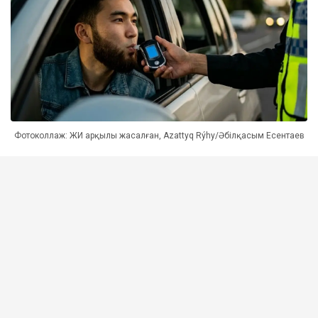
Фотоколлаж: ЖИ арқылы жасалған, Azattyq Rýhy/Әбілқасым Есентаев