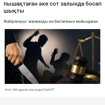
пышақтаған әке сот залында босап
шықты
Жәбірленуші жанжалды өзі бастағанын мойындаған
Фото: ЖИ арқылы жасалды/ChatGPT