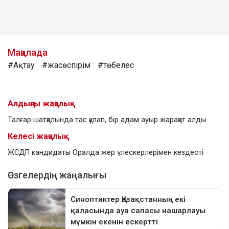
Мақалада
#Ақтау
#жасөспірім
#төбелес
Алдыңғы жаңалық
Талғар шатқалында тас құлап, бір адам ауыр жарақат алды
Келесі жаңалық
ЖСДП кандидаты Оралда жер үлескерлерімен кездесті