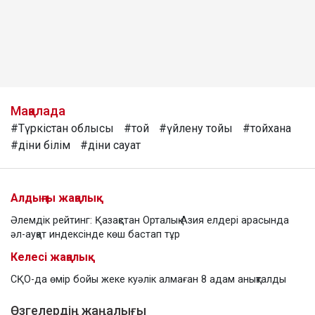
Мақалада
#Түркістан облысы
#той
#үйлену тойы
#тойхана
#діни білім
#діни сауат
Алдыңғы жаңалық
Әлемдік рейтинг: Қазақстан Орталық Азия елдері арасында
әл-ауқат индексінде көш бастап тұр
Келесі жаңалық
СҚО-да өмір бойы жеке куәлік алмаған 8 адам анықталды