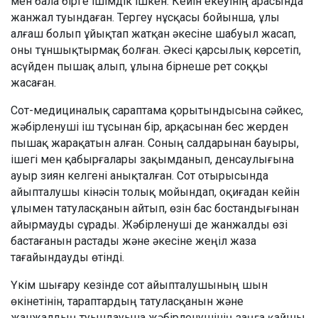
мен бала бірге ішімдік ішкен. Кейін екеуінің арасында
жанжал туындаған. Тергеу нұсқасы бойынша, ұлы
алғаш болып ұйықтап жатқан әкесіне шабуыл жасап,
оны тұншықтырмақ болған. Әкесі қарсылық көрсетіп,
асүйден пышақ алып, ұлына бірнеше рет соққы
жасаған.
Сот-медициналық сараптама қорытындысына сәйкес,
жәбірленуші іш тұсынан бір, арқасынан бес жерден
пышақ жарақатын алған. Соның салдарынан бауыры,
ішегі мен қабырғалары зақымданып, денсаулығына
ауыр зиян келгені анықталған. Сот отырысында
айыпталушы кінәсін толық мойындап, оқиғадан кейін
ұлымен татуласқанын айтып, өзін бас бостандығынан
айырмауды сұрады. Жәбірленуші де жанжалды өзі
бастағанын растады және әкесіне жеңіл жаза
тағайындауды өтінді.
Үкім шығару кезінде сот айыпталушының шын
өкінетінін, тараптардың татуласқанын және
жанжалдың туындауына жәбірленушінің заңға қайшы