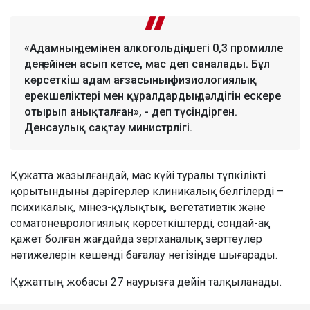
«Адамның демінен алкогольдің шегі 0,3 промилле
деңгейінен асып кетсе, мас деп саналады. Бұл
көрсеткіш адам ағзасының физиологиялық
ерекшеліктері мен құралдардың дәлдігін ескере
отырып анықталған», - деп түсіндірген.
Денсаулық сақтау министрлігі.
Құжатта жазылғандай, мас күйі туралы түпкілікті
қорытындыны дәрігерлер клиникалық белгілерді –
психикалық, мінез-құлықтық, вегетативтік және
соматоневрологиялық көрсеткіштерді, сондай-ақ
қажет болған жағдайда зертханалық зерттеулер
нәтижелерін кешенді бағалау негізінде шығарады.
Құжаттың жобасы 27 наурызға дейін талқыланады.