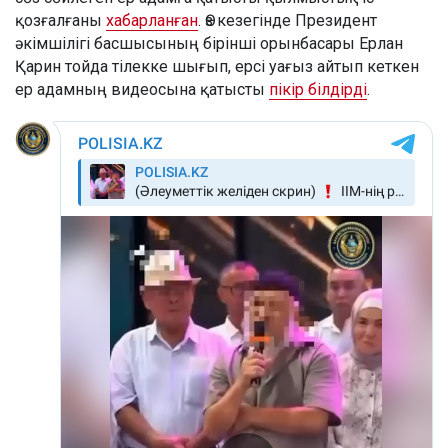
қозғалғаны
хабарланған
. Өз кезегінде Президент
әкімшілігі басшысының бірінші орынбасары Ерлан
Қарин тойда тілекке шығып, ерсі уағыз айтып кеткен
ер адамның видеосына қатысты
пікір білдірді
.