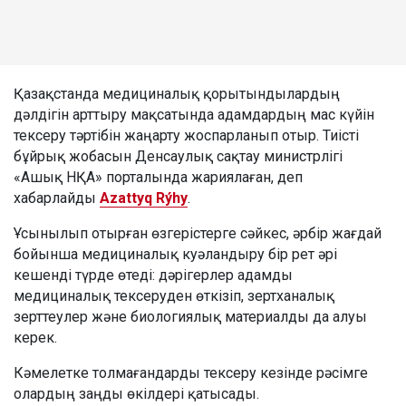
Қазақстанда медициналық қорытындылардың
дәлдігін арттыру мақсатында адамдардың мас күйін
тексеру тәртібін жаңарту жоспарланып отыр. Тиісті
бұйрық жобасын Денсаулық сақтау министрлігі
«Ашық НҚА» порталында жариялаған, деп
хабарлайды
Azattyq Rýhy
.
Ұсынылып отырған өзгерістерге сәйкес, әрбір жағдай
бойынша медициналық куәландыру бір рет әрі
кешенді түрде өтеді: дәрігерлер адамды
медициналық тексеруден өткізіп, зертханалық
зерттеулер және биологиялық материалды да алуы
керек.
Кәмелетке толмағандарды тексеру кезінде рәсімге
олардың заңды өкілдері қатысады.