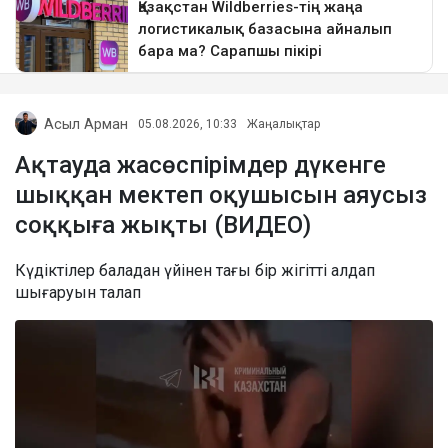
Асыл Арман
05.08.2026, 10:33
Жаңалықтар
Ақтауда жасөспірімдер дүкенге
шыққан мектеп оқушысын аяусыз
соққыға жықты (ВИДЕО)
Күдіктілер баладан үйінен тағы бір жігітті алдап
шығаруын талап