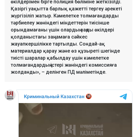
өкілдерімен бірге полиция бөліміне жеткізілді.
Қазіргі уақытта барлық қажетті тергеу әрекеті
жүргізіліп жатыр. Кәмелетке толмағандарды
тәрбиелеу жөніндегі міндеттерін тиісінше
орындамағаны үшін олардың заңды өкілдері
қолданыстағы заңнамаға сәйкес
жауапкершілікке тартылды. Сондай-ақ
материалдар қарау және өз құзыреті шегінде
тиісті шаралар қабылдау үшін кәмелетке
толмағандардың істері жөніндегі комиссияға
жолданды», – делінген ПД мәліметінде.