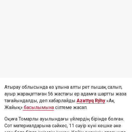
Атырау облысында өз ұлына алты рет пышақ салып,
ауыр жарақаттаған 56 жастағы ер адамға шартты жаза
тағайындалды, деп хабарлайды
Azattyq Rýhy
«Ақ
Жайық»
басылымына
сілтеме жасап.
Оқиға Томарлы ауылындағы үйлердің бірінде болған.
Сот материалдарына сәйкес, 11 сәуір күні кешке әке