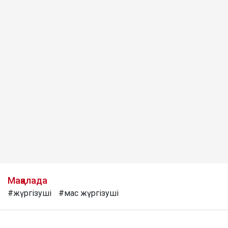
Мақалада
#жүргізуші
#мас жүргізуші