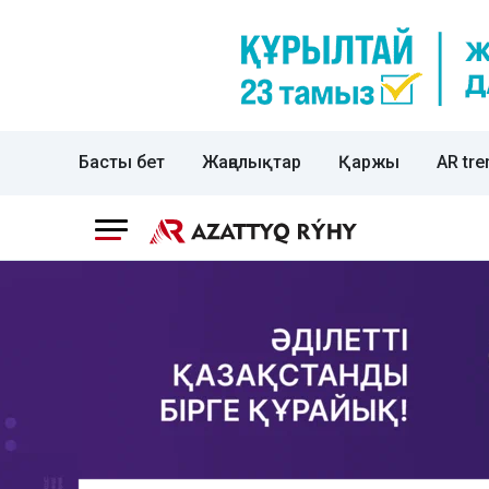
Басты бет
Жаңалықтар
Қаржы
AR tre