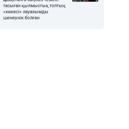
тасыған қылмыстық топтың
«көкесі» лауазымды
шенеунік болған