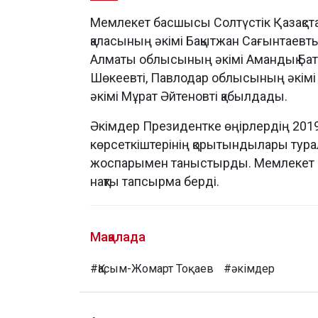
Мемлекет басшысы Солтүстік Қазақста
қаласының әкімі Бақытжан Сағынтаевт
Алматы облысының әкімі Амандық Бата
Шөкеевті, Павлодар облысының әкімі 
әкімі Мұрат Әйтеновті қабылдады.
Әкімдер Президентке өңірлердің 201
көрсеткіштерінің қорытындылары тура
жоспарымен таныстырды. Мемлекет ба
нақты тапсырма берді.
Мақалада
#Қасым-Жомарт Тоқаев
#әкімдер