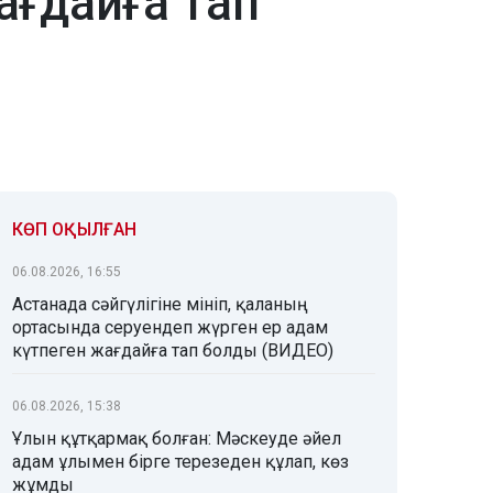
ағдайға тап
КӨП ОҚЫЛҒАН
06.08.2026, 16:55
Астанада сәйгүлігіне мініп, қаланың
ортасында серуендеп жүрген ер адам
күтпеген жағдайға тап болды (ВИДЕО)
06.08.2026, 15:38
Ұлын құтқармақ болған: Мәскеуде әйел
адам ұлымен бірге терезеден құлап, көз
жұмды