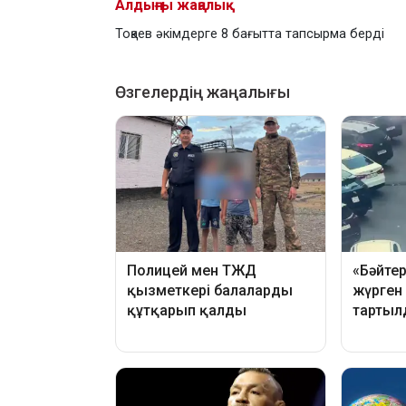
Алдыңғы жаңалық
Тоқаев әкімдерге 8 бағытта тапсырма берді