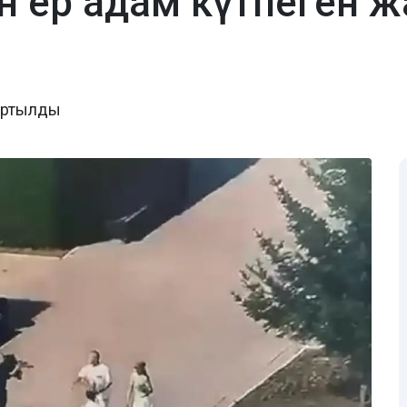
н ер адам күтпеген ж
тартылды