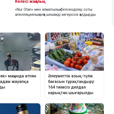
Келесі жаңалық
«Nur Otan» мен алматылық белсенділер соты:
апелляциялық алқа шешімді өзгеріссіз қалдырды