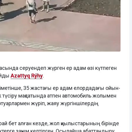
ртасында серуендеп жүрген ер адам өзі күтпеген
айды
Azattyq Rýhy
.
іметінше, 35 жастағы ер адам елордадағы ойын-
к түсіру мақсатында атпен автомобиль жолымен
отуарлармен жүріп, жаяу жүргіншілердің
рай бет алған кезде, жол қиылыстарының бірінде
терге зақым келтірген. Осылайша абаттандыру