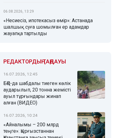
06.08.2026, 13:29
«Несиесіз, ипотекасыз өмір»: Астанада
шалшық суға шомылған ер адамдар
жауапқа тартылды
РЕДАКТОРДЫҢ ТАҢДАУЫ
16.07.2026, 12:45
БҚО-да шабдалы тиеген көлік
аударылып, 20 тонна жемісті
ауыл тұрғындары жинап
алған (ВИДЕО)
16.07.2026, 10:24
«Айналымы – 200 млрд
теңге»: Қырғызстаннан
Қазақстанға заңсыз темекі