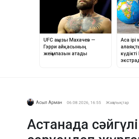
Асыл Арман
06.08.2026, 16:55
Жаңалықтар
Астанада сәйгүлі