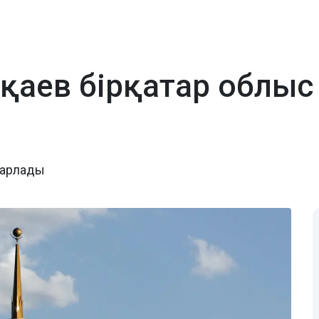
қаев бірқатар облыс 
барлады