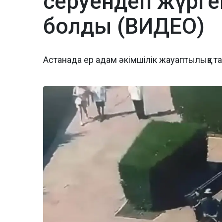
серуендеп жүрге
болды (ВИДЕО)
Астанада ер адам әкімшілік жауаптылыққа 