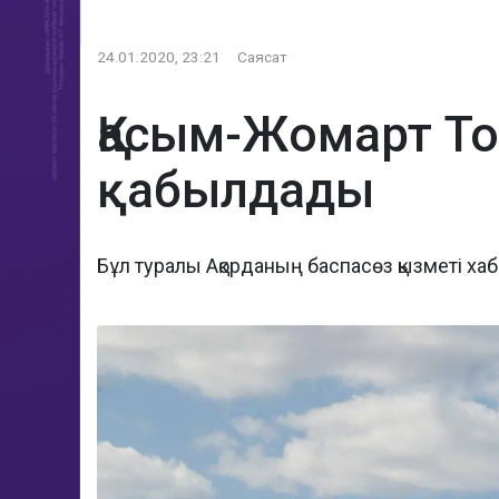
24.01.2020, 23:21
Саясат
Қасым-Жомарт То
қабылдады
Бұл туралы Ақорданың баспасөз қызметі ха