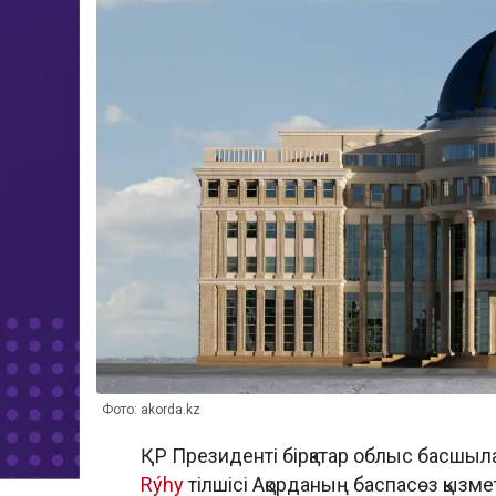
Фото: akorda.kz
ҚР Президенті бірқатар облыс басшы
Rýhy
тілшісі Ақорданың баспасөз қызме