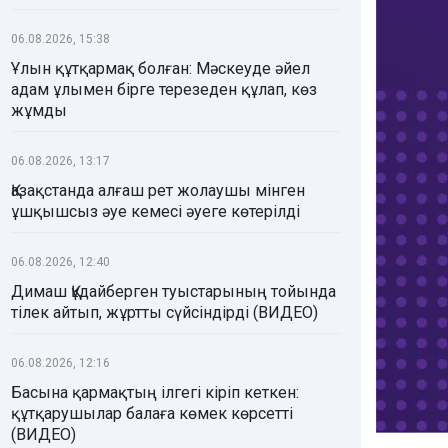
06.08.2026, 15:38
Ұлын құтқармақ болған: Мәскеуде әйел
адам ұлымен бірге терезеден құлап, көз
жұмды
06.08.2026, 13:17
Қазақстанда алғаш рет жолаушы мінген
ұшқышсыз әуе кемесі әуеге көтерілді
06.08.2026, 12:40
Димаш Құдайберген туыстарының тойында
тілек айтып, жұртты сүйсіндірді (ВИДЕО)
06.08.2026, 12:16
Басына қармақтың ілгегі кіріп кеткен:
құтқарушылар балаға көмек көрсетті
(ВИДЕО)