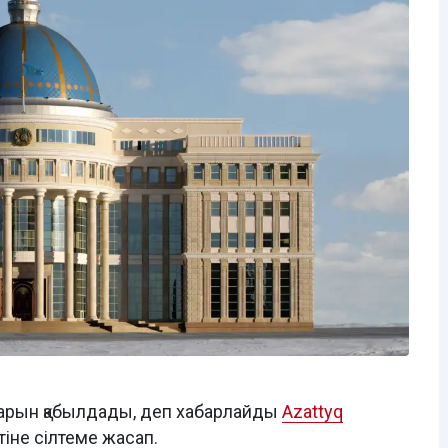
ларын қабылдады, деп хабарлайды
Azattyq
тіне сілтеме жасап.