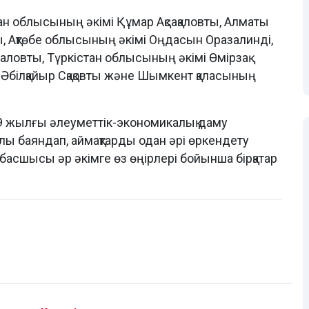
н облысының әкімі Құмар Ақсақаловты, Алматы
ы, Ақтөбе облысының әкімі Оңдасын Оразалинді,
ловты, Түркістан облысының әкімі Өмірзақ
Әбілқайыр Сқақовты және Шымкент қаласының
9 жылғы әлеуметтік-экономикалық даму
лы баяндап, аймақтарды одан әрі өркендету
сшысы әр әкімге өз өңірлері бойынша бірқатар