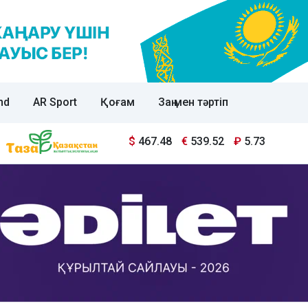
nd
AR Sport
Қоғам
Заң мен тәртіп
$
467.48
€
539.52
₽
5.73