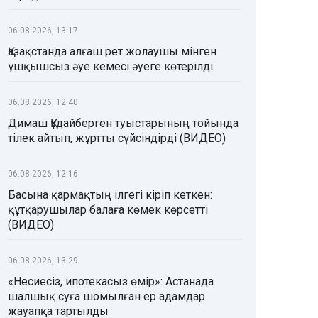
06.08.2026, 13:17
Қазақстанда алғаш рет жолаушы мінген
ұшқышсыз әуе кемесі әуеге көтерілді
06.08.2026, 12:40
Димаш Құдайберген туыстарының тойында
тілек айтып, жұртты сүйсіндірді (ВИДЕО)
06.08.2026, 12:16
Басына қармақтың ілгегі кіріп кеткен:
құтқарушылар балаға көмек көрсетті
(ВИДЕО)
06.08.2026, 13:29
«Несиесіз, ипотекасыз өмір»: Астанада
шалшық суға шомылған ер адамдар
жауапқа тартылды