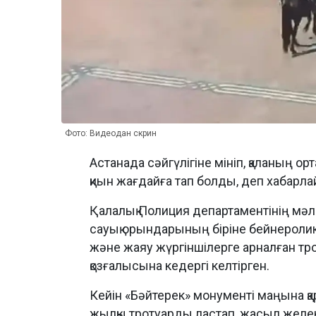
Фото: Видеодан скрин
Астанада сәйгүлігіне мініп, қаланың о
қиын жағдайға тап болды, деп хабарл
Қалалық Полиция департаментінің мәл
сауық орындарының біріне бейнероли
және жаяу жүргіншілерге арналған тр
қозғалысына кедергі келтірген.
Кейін «Бәйтерек» монументі маңына қа
жылқы тротуарды ластап, жасыл желек