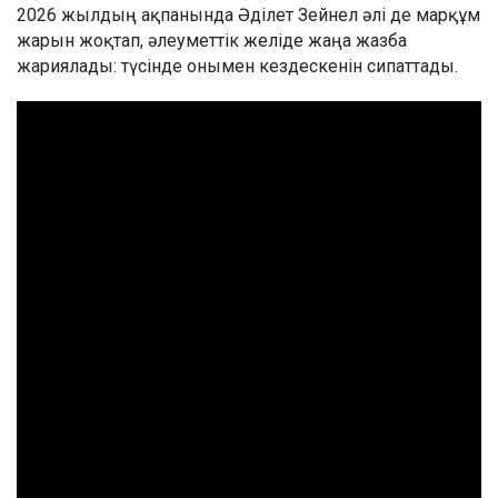
2026 жылдың ақпанында Әділет Зейнел әлі де марқұм
жарын жоқтап, әлеуметтік желіде жаңа жазба
жариялады: түсінде онымен кездескенін сипаттады.