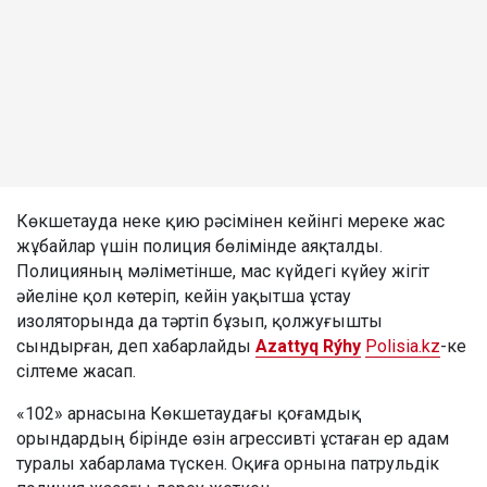
Көкшетауда неке қию рәсімінен кейінгі мереке жас
жұбайлар үшін полиция бөлімінде аяқталды.
Полицияның мәліметінше, мас күйдегі күйеу жігіт
әйеліне қол көтеріп, кейін уақытша ұстау
изоляторында да тәртіп бұзып, қолжуғышты
сындырған, деп хабарлайды
Azattyq Rýhy
Polisia.kz
-ке
сілтеме жасап.
«102» арнасына Көкшетаудағы қоғамдық
орындардың бірінде өзін агрессивті ұстаған ер адам
туралы хабарлама түскен. Оқиға орнына патрульдік