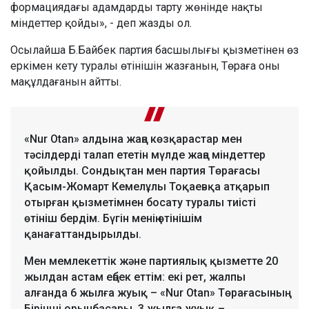
формациядағы адамдарды тарту жөнінде нақты
міндеттер қойды», - деп жазды ол.
Осылайша Б.Байбек партия басшылығы қызметінен өз
еркімен кету туралы өтінішін жазғанын, Төраға оны
мақұлдағанын айтты.
«Nur Otan» алдына жаңа көзқарастар мен
тәсілдерді талап ететін мүлде жаңа міндеттер
қойылды. Сондықтан мен партия Төрағасы
Қасым-Жомарт Кемелұлы Тоқаевқа атқарып
отырған қызметімнен босату туралы тиісті
өтініш бердім. Бүгін менің өтінішім
қанағаттандырылды.
Мен мемлекеттік және партиялық қызметте 20
жылдан астам еңбек еттім: екі рет, жалпы
алғанда 6 жылға жуық – «Nur Otan» Төрағасының
Бірінші орынбасары, 3 жылға жуық –