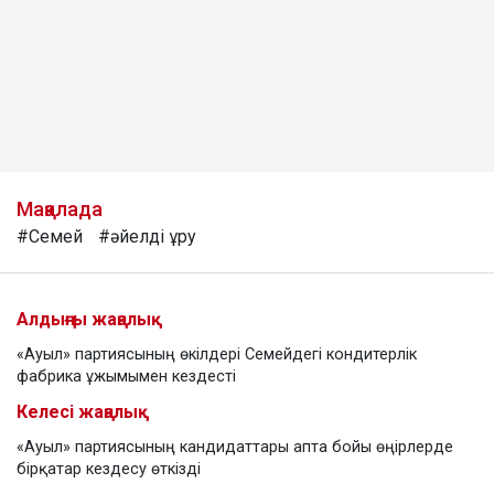
Мақалада
#Семей
#әйелді ұру
Алдыңғы жаңалық
«Ауыл» партиясының өкілдері Семейдегі кондитерлік
фабрика ұжымымен кездесті
Келесі жаңалық
«Ауыл» партиясының кандидаттары апта бойы өңірлерде
бірқатар кездесу өткізді