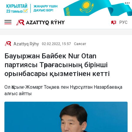
ҚАЗ
РУС
Azattyq Rýhy
02.02.2022, 15:57
Саясат
Бауыржан Байбек Nur Otan
партиясы Төрағасының бірінші
орынбасары қызметінен кетті
Ол Қасым-Жомарт Тоқаев пен Нұрсұлтан Назарбаевқа
алғыс айтты