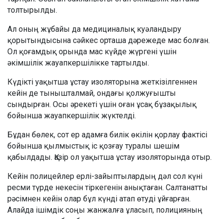
толтырылды.
Ал оның жұбайы да медициналық куәландыру
қорытындысына сәйкес орташа дәрежеде мас болған.
Ол қоғамдық орында мас күйде жүргені үшін
әкімшілік жауапкершілікке тартылды.
Күдікті уақытша ұстау изоляторына жеткізілгеннен
кейін де тынышталмай, ондағы қолжуғышты
сындырған. Осы әрекеті үшін оған ұсақ бұзақылық
бойынша жауапкершілік жүктелді.
Бұдан бөлек, сот ер адамға билік өкілін қорлау фактісі
бойынша қылмыстық іс қозғау туралы шешім
қабылдады. Қазір ол уақытша ұстау изоляторында отыр.
Кейін полицейлер ерлі-зайыптылардың дәл сол күні
ресми түрде некесін тіркегенін анықтаған. Салтанатты
рәсімнен кейін олар бұл күнді атап өтуді ұйғарған.
Алайда ішімдік соңы жанжалға ұласып, полицияның