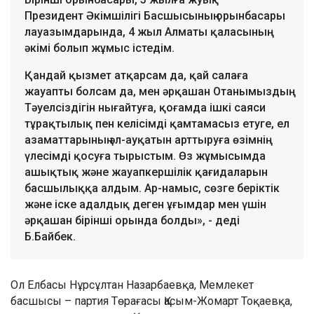
Президент Әкімшілігі Басшысының орынбасары
лауазымдарында, 4 жыл Алматы қаласының
әкімі болып жұмыс істедім.
Қандай қызмет атқарсам да, қай салаға
жауапты болсам да, мен әрқашан Отанымыздың
Тәуелсіздігін нығайтуға, қоғамда ішкі саяси
тұрақтылық пен келісімді қамтамасыз етуге, ел
азаматтарының әл-ауқатын арттыруға өзімнің
үлесімді қосуға тырыстым. Өз жұмысымда
ашықтық және жауапкершілік қағидаларын
басшылыққа алдым. Ар-намыс, сөзге беріктік
және іске адалдық деген ұғымдар мен үшін
әрқашан бірінші орында болды», - деді
Б.Байбек.
Ол Елбасы Нұрсұлтан Назарбаевқа, Мемлекет
басшысы – партия Төрағасы Қасым-Жомарт Тоқаевқа,