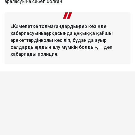
араласуына себеп болған.
«Кәмелетке толмағандардың дер кезінде
хабарласуының арқасында құқыққа қайшы
әрекеттердің жолы кесіліп, бұдан да ауыр
салдардың алдын алу мүмкін болды», – деп
хабарлады полиция.