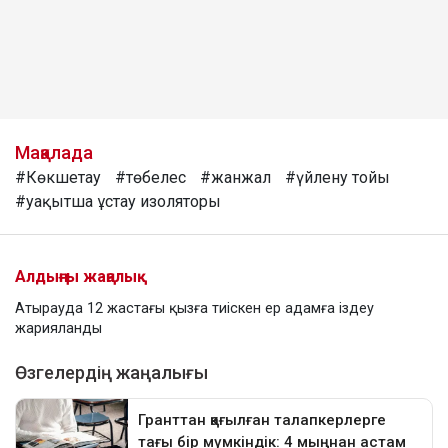
Мақалада
#Көкшетау
#төбелес
#жанжал
#үйлену тойы
#уақытша ұстау изоляторы
Алдыңғы жаңалық
Атырауда 12 жастағы қызға тиіскен ер адамға іздеу
жарияланды