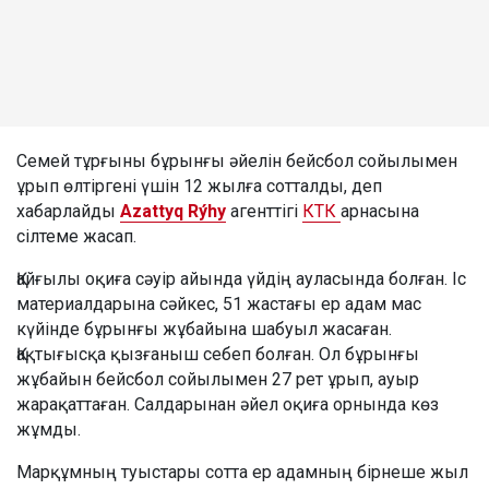
Семей тұрғыны бұрынғы әйелін бейсбол сойылымен
ұрып өлтіргені үшін 12 жылға сотталды, деп
хабарлайды
Azattyq Rýhy
агенттігі
КТК
арнасына
сілтеме жасап.
Қайғылы оқиға сәуір айында үйдің ауласында болған. Іс
материалдарына сәйкес, 51 жастағы ер адам мас
күйінде бұрынғы жұбайына шабуыл жасаған.
Қақтығысқа қызғаныш себеп болған. Ол бұрынғы
жұбайын бейсбол сойылымен 27 рет ұрып, ауыр
жарақаттаған. Салдарынан әйел оқиға орнында көз
жұмды.
Марқұмның туыстары сотта ер адамның бірнеше жыл