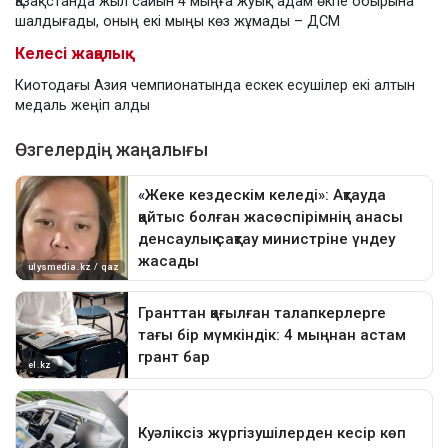
Қазақстанда жыл сайын 4 мыңға жуық адам өкпе обырына
шалдығады, оның екі мыңы көз жұмады – ДСМ
Келесі жаңалық
Киотодағы Азия чемпионатында ескек есушілер екі алтын
медаль жеңіп алды