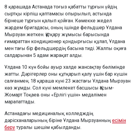
8 қарашада Астанада тоғыз қабатты тұрғын үйдің
сыртқы кірпіш қаптамасы опырылып, астында
бірнеше тұрғын қалып қойған. Көмекке жедел
жәрдем бригадасы, оның ішінде фельдшер Ұлдана
Мырзуан жеткен. Құтқару жұмысы барысында
ғимараттан кондиционер қондырғысы құлап, Ұлдана
мен тағы бір фельдшердің басына тиді. Жалпы оқиға
салдарынан 5 адам жарақат алды.
Ұлдана 10 күн бойы ауыр халде жансақтау бөлімінде
жатты. Дәрігерлер оны құтқарып қалу үшін бар күшін
салғанмен, 18 қараша күні 23 жастағы Ұлдана Мырзуан
көз жұмды. Сол күні мемлекет басшысы Қасым-
Жомарт Тоқаев оны «Ерлігі үшін» медалімен
марапаттады.
Астанадағы медициналық колледждің
дәрісханаларының біріне Ұлдана Мырзуанның
есімін
беру
туралы шешім қабылданды.