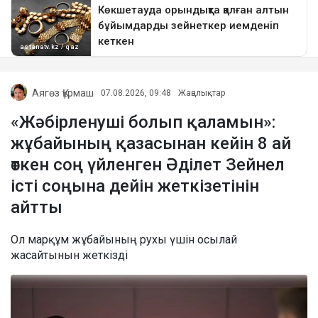
Аягөз Құрмаш
07.08.2026, 09:48
Жаңалықтар
«Жәбірленуші болып қаламын»:
жұбайының қазасынан кейін 8 ай
өткен соң үйленген Әділет Зейнел
істі соңына дейін жеткізетінін
айтты
Ол марқұм жұбайының рухы үшін осылай
жасайтынын жеткізді