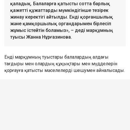
қаладық. Балаларға қатысты сотта барлық
қажетті құжаттарды мүмкіндігінше тезірек
жинау керектігі айтылды. Енді қорғаншылық
және қамқоршылық органдарымен бірлесіп
жұмыс істейтін боламыз», – деді марқұмның
туысы Жанна Нұрғазинова.
Енді марқұмның туыстары балалардың алдағы
тағдыры мен олардың құқықтары мен мүдделерін
қорғауға қатысты мәселелерді шешумен айналысады.