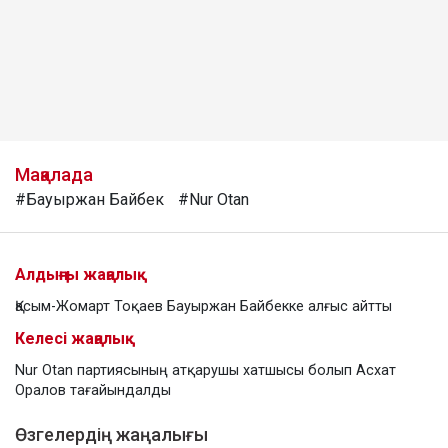
Мақалада
#Бауыржан Байбек
#Nur Otan
Алдыңғы жаңалық
Қасым-Жомарт Тоқаев Бауыржан Байбекке алғыс айтты
Келесі жаңалық
Nur Otan партиясының атқарушы хатшысы болып Асхат
Оралов тағайындалды