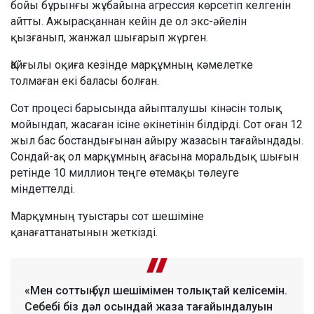
бойы бұрынғы жұбайына агрессия көрсетіп келгенін
айтты. Ажырасқаннан кейін де ол экс-әйелін
қызғанып, жанжал шығарып жүрген.
Қайғылы оқиға кезінде марқұмның кәмелетке
толмаған екі баласы болған.
Сот процесі барысында айыпталушы кінәсін толық
мойындап, жасаған ісіне өкінетінін білдірді. Сот оған 12
жыл бас бостандығынан айыру жазасын тағайындады.
Сондай-ақ ол марқұмның ағасына моральдық шығын
ретінде 10 миллион теңге өтемақы төлеуге
міндеттелді.
Марқұмның туыстары сот шешіміне
қанағаттанатынын жеткізді.
«Мен соттың бұл шешімімен толықтай келісемін.
Себебі біз дәл осындай жаза тағайындалуын