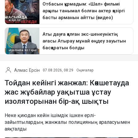
Алмас Ерсін
07.08.2026, 08:29
Оқиғалар
Тойдан кейінгі жанжал: Көкшетауда
жас жұбайлар уақытша ұстау
изоляторынан бір-ақ шықты
Неке қиюдан кейін ішімдік ішкен ерлі-
зайыптылардың жанжалы полицияның араласуымен
аяқталды