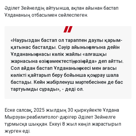
Әділет Зейнелдің айтуынша, ақпан айынан бастап
Ұлдананың отбасымен сөйлеспеген.
«Наурыздан бастап ол тараппен даулы қарым-
қатынас басталды. Сәуір айының аяғына дейін
Ұлдананың анасы көлік жайлы «алғашқы
жарнасына өзің көмектестің, өзің айда» деп айтты.
Сол айдан бастап Ұлдананың әкесі мен ағасы
көлікті қайтарып беру бойынша қоңырау шала
бастады. Кейн жәбірленуш мәртебесінен де бас
тартуымды сұрады», - деді ол.
Еске салсақ, 2025 жылдың 30 қыркүйекте Ұлдана
Мырзуан реабилитолог-дәрігер Әділет Зейнелге
тұрмысқа шыққан. Екеуі 8 жыл көңіл жарастырып
жүрген еді.