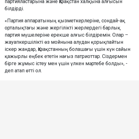
партияластарына және Қазақстан халқына алғысын
білдірді.
«Партия аппаратының қызметкерлеріне, сондай-ақ
орталықтағы және жергілікті жерлердегі барлық
партия мүшелеріне ерекше алғыс білдіремін. Олар –
жауапкершілікті өз мойнына алудан қорықпайтын
іскер жандар, Қазақстанның болашағы үшін күн сайын
қажырлы еңбек ететін нағыз патриоттар. Сіздермен
бірге жұмыс істеу мен үшін үлкен мәртебе болды», -
деп атап өтті ол.