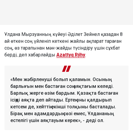
Ұлдана Мырзуанның күйеуі Әділет Зейнел қазадан 8
ай өткен соң үйленіп кеткені жайлы ақпарат тараған
соң, өз тарапынан мән-жайды түсіндіру үшін сұхбат
берді, деп хабарлайды
Azattyq Rýhy
.
«Мен жәбірленуші болып қаламын. Осының
барлығын мен бастаған соң аяқтағым келеді.
Барлық жерге өзім бардым. Қазақта бастаған
ісіңді аяқта деп айтады. Ертең оны қалдырып
кетсем де, хейттің екінші толқыны басталады.
Бірақ мен адамдардың сөзі емес, Ұлдананың
естелігі үшін аяқтауым керек», - деді ол.