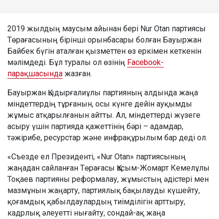
2019 жылдың маусым айынан бері Nur Otan партиясы
Төрағасының бірінші орынбасары болған Бауыржан
Байбек бүгін аталған қызметтен өз еркімен кеткенін
мәлімдеді. Бұл туралы ол өзінің
Facebook-
парақшасында
жазған.
Бауыржан Қыдырғалиұлы партияның алдында жаңа
міндеттердің тұрғанын, осы күнге дейін ауқымды
жұмыс атқарылғанын айтты. Ал, міндеттерді жүзеге
асыру үшін партияда қажеттінің бәрі – адамдар,
тәжірибе, ресурстар және инфрақұрылым бар деді ол.
«Съезде ел Президенті, «Nur Otan» партиясының
жаңадан сайланған Төрағасы Қасым-Жомарт Кемелұлы
Тоқаев партияны реформалау, жұмыстың әдістері мен
мазмұнын жаңарту, партиялық бақылауды күшейту,
қоғамдық қабылдаулардың тиімділігін арттыру,
кадрлық әлеуетті нығайту, сондай-ақ жаңа