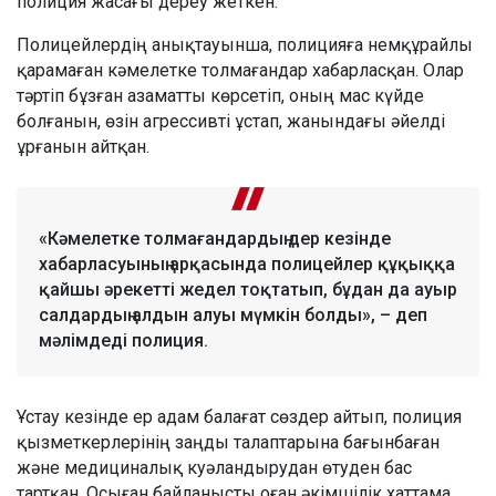
полиция жасағы дереу жеткен.
Полицейлердің анықтауынша, полицияға немқұрайлы
қарамаған кәмелетке толмағандар хабарласқан. Олар
тәртіп бұзған азаматты көрсетіп, оның мас күйде
болғанын, өзін агрессивті ұстап, жанындағы әйелді
ұрғанын айтқан.
«Кәмелетке толмағандардың дер кезінде
хабарласуының арқасында полицейлер құқыққа
қайшы әрекетті жедел тоқтатып, бұдан да ауыр
салдардың алдын алуы мүмкін болды», – деп
мәлімдеді полиция.
Ұстау кезінде ер адам балағат сөздер айтып, полиция
қызметкерлерінің заңды талаптарына бағынбаған
және медициналық куәландырудан өтуден бас
тартқан. Осыған байланысты оған әкімшілік хаттама