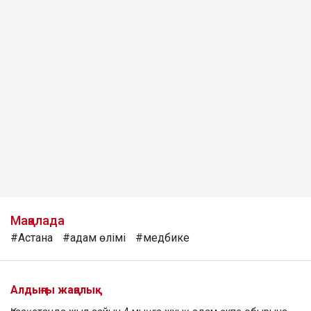
Мақалада
#Астана
#адам өлімі
#медбике
Алдыңғы жаңалық