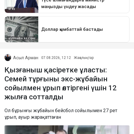
Асыл Арман
07.08.2026, 12:12
Жаңалықтар
Қызғаныш қасіретке ұласты:
Семей тұрғыны экс-жұбайын
сойылмен ұрып өлтіргені үшін 12
жылға сотталды
Ол бұрынғы жұбайын бейсбол сойылымен 27 рет
ұрып, ауыр жарақаттаған