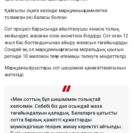
Қайғылы оқиға кезінде марқұмның кәмелетке
толмаған екі баласы болған.
Сот процесі барысында айыпталушы кінәсін толық
мойындап, жасаған ісіне өкінетінін білдірді. Сот оған 12
жыл бас бостандығынан айыру жазасын тағайындады.
Сондай-ақ ол марқұмның ағасына моральдық шығын
ретінде 10 миллион теңге өтемақы төлеуге міндеттелді.
Марқұмның туыстары сот шешіміне қанағаттанатынын
жеткізді.
«Мен соттың бұл шешімімен толықтай
келісемін. Себебі біз дәл осындай жаза
тағайындалуын қаладық. Балаларға қатысты
сотта барлық қажетті құжаттарды
мүмкіндігінше тезірек жинау керектігі айтылды.