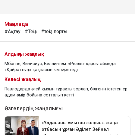
Мақалада
#Ақтау
#Теңіз
#теңіз порты
Алдыңғы жаңалық
Мбаппе, Винисиус, Беллингем: «Реалға» қарсы ойында
«Қайраттың» қақпасын кім күзетеді
Келесі жаңалық
Павлодарда өгей қызын тұрақты зорлап, білгенін істеген ер
адам өмір бойына сотталып кетті