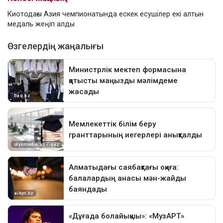
Киотодағы Азия чемпионатында ескек есушілер екі алтын
медаль жеңіп алды