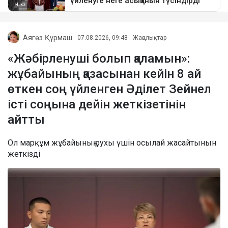
Аягөз Құрмаш
07.08.2026, 09:48
Жаңалықтар
«Жәбірленуші болып қаламын»:
жұбайының қазасынан кейін 8 ай
өткен соң үйленген Әділет Зейнел
істі соңына дейін жеткізетінін
айтты
Ол марқұм жұбайының рухы үшін осылай жасайтынын
жеткізді