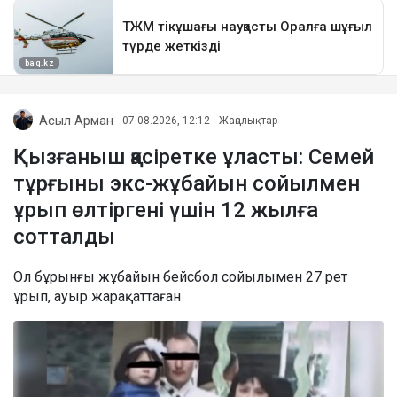
Асыл Арман
07.08.2026, 12:12
Жаңалықтар
Қызғаныш қасіретке ұласты: Семей
тұрғыны экс-жұбайын сойылмен
ұрып өлтіргені үшін 12 жылға
сотталды
Ол бұрынғы жұбайын бейсбол сойылымен 27 рет
ұрып, ауыр жарақаттаған