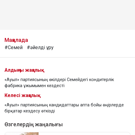
Мақалада
#Семей
#әйелді ұру
Алдыңғы жаңалық
«Ауыл» партиясының өкілдері Семейдегі кондитерлік
фабрика ұжымымен кездесті
Келесі жаңалық
«Ауыл» партиясының кандидаттары апта бойы өңірлерде
бірқатар кездесу өткізді