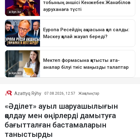
Azattyq Rýhy
07.08.2026, 12:57
Жаңалықтар
«Әділет» ауыл шаруашылығын
қолдау мен өңірлерді дамытуға
бағытталған бастамаларын
таныстырды