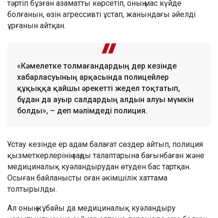
тәртіп бұзған азаматты көрсетіп, оның мас күйде
болғанын, өзін агрессивті ұстап, жанындағы әйелді
ұрғанын айтқан.
«Кәмелетке толмағандардың дер кезінде
хабарласуының арқасында полицейлер
құқыққа қайшы әрекетті жедел тоқтатып,
бұдан да ауыр салдардың алдын алуы мүмкін
болды», – деп мәлімдеді полиция.
Ұстау кезінде ер адам балағат сөздер айтып, полиция
қызметкерлерінің заңды талаптарына бағынбаған және
медициналық куәландырудан өтуден бас тартқан.
Осыған байланысты оған әкімшілік хаттама
толтырылды.
Ал оның жұбайы да медициналық куәландыру