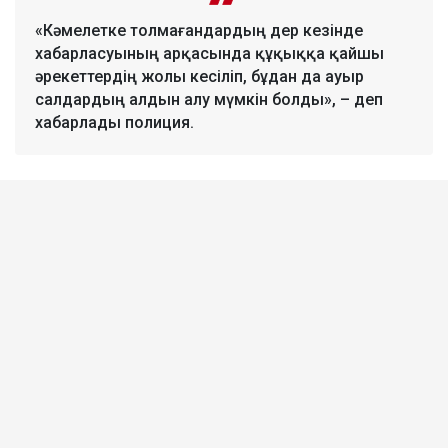
«Кәмелетке толмағандардың дер кезінде
хабарласуының арқасында құқыққа қайшы
әрекеттердің жолы кесіліп, бұдан да ауыр
салдардың алдын алу мүмкін болды», – деп
хабарлады полиция.