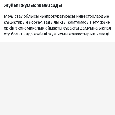
Жүйелі жұмыс жалғасады
Маңғыстау облысының прокуратурасы инвесторлардың
құқықтарын қорғау, заңдылықты қамтамасыз ету және
еркін экономикалық аймақтың тұрақты дамуына ықпал
ету бағытында жүйелі жұмысын жалғастырып келеді.