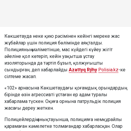
Көкшетауда неке қию рәсімінен кейінгі мереке жас
жұбайлар үшін полиция бөлімінде аяқталды.
Полицияның мәліметінше, мас күйдегі күйеу жігіт
әйеліне қол көтеріп, кейін уақытша ұстау
изоляторында да тәртіп бұзып, қолжуғышты
сындырған, деп хабарлайды
Azattyq Rýhy
Polisia.kz
-ке
сілтеме жасап.
«102» арнасына Көкшетаудағы қоғамдық орындардың
бірінде өзін агрессивті ұстаған ер адам туралы
хабарлама түскен. Оқиға орнына патрульдік полиция
жасағы дереу жеткен.
Полицейлердің анықтауынша, полицияға немқұрайлы
қарамаған кәмелетке толмағандар хабарласқан. Олар