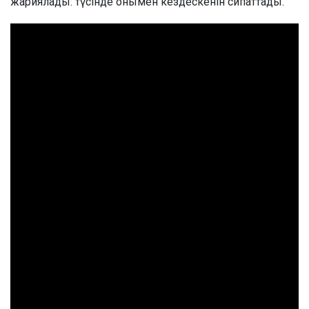
жариялады: түсінде онымен кездескенін сипаттады.