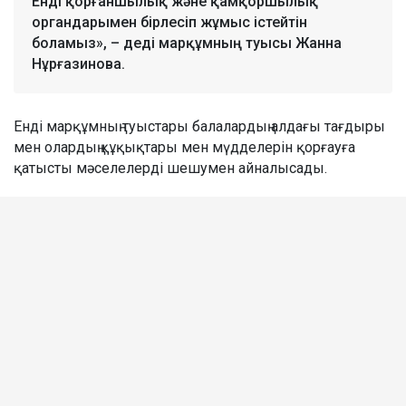
Енді қорғаншылық және қамқоршылық
органдарымен бірлесіп жұмыс істейтін
боламыз», – деді марқұмның туысы Жанна
Нұрғазинова.
Енді марқұмның туыстары балалардың алдағы тағдыры
мен олардың құқықтары мен мүдделерін қорғауға
қатысты мәселелерді шешумен айналысады.