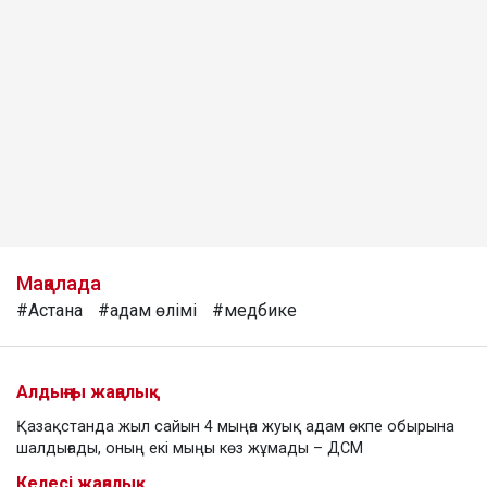
Мақалада
#Астана
#адам өлімі
#медбике
Алдыңғы жаңалық
Қазақстанда жыл сайын 4 мыңға жуық адам өкпе обырына
шалдығады, оның екі мыңы көз жұмады – ДСМ
Келесі жаңалық