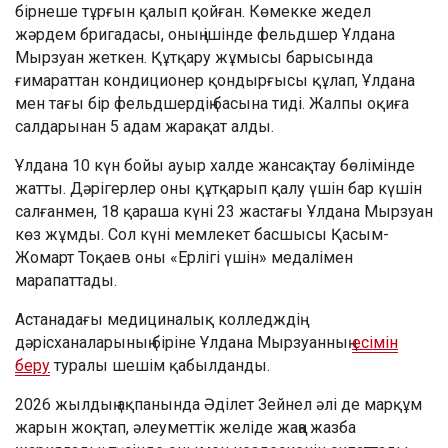
бірнеше тұрғын қалып қойған. Көмекке жедел
жәрдем бригадасы, оның ішінде фельдшер Ұлдана
Мырзуан жеткен. Құтқару жұмысы барысында
ғимараттан кондиционер қондырғысы құлап, Ұлдана
мен тағы бір фельдшердің басына тиді. Жалпы оқиға
салдарынан 5 адам жарақат алды.
Ұлдана 10 күн бойы ауыр халде жансақтау бөлімінде
жатты. Дәрігерлер оны құтқарып қалу үшін бар күшін
салғанмен, 18 қараша күні 23 жастағы Ұлдана Мырзуан
көз жұмды. Сол күні мемлекет басшысы Қасым-
Жомарт Тоқаев оны «Ерлігі үшін» медалімен
марапаттады.
Астанадағы медициналық колледждің
дәрісханаларының біріне Ұлдана Мырзуанның
есімін
беру
туралы шешім қабылданды.
2026 жылдың ақпанында Әділет Зейнел әлі де марқұм
жарын жоқтап, әлеуметтік желіде жаңа жазба