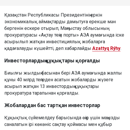
Қазақстан Республикасы Президентінің еркін
экономикалық аймақтарды дамытуға ерекше мән
бергенін ескере отырып, Маңғыстау облысының
прокуратурасы «Ақтау теңіз порты» АЭА аумағында іске
асырылып жатқан инвестициялық жобаларға
қадағалауды күшейтті, деп хабарлайды
Azattyq Rýhy
.
Инвесторлардың құқықтары қорғалды
Биылғы жылдың басынан бері АЭА аумағында жалпы
құны 40 млрд теңгеден асатын жобаларды жүзеге
асырып жатқан 13 инвестордың құқықтары
прокуратура тарапынан қорғалды.
Жобалардан бас тартқан инвесторлар
Құқықтық сүйемелдеу барысында өңір үшін маңызды
саналатын ірі көкөніс сақтау қоймасы мен құбыр