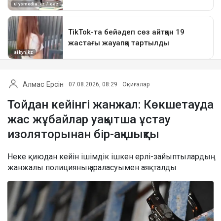
Алмас Ерсін
07.08.2026, 08:29
Оқиғалар
Тойдан кейінгі жанжал: Көкшетауда
жас жұбайлар уақытша ұстау
изоляторынан бір-ақ шықты
Неке қиюдан кейін ішімдік ішкен ерлі-зайыптылардың
жанжалы полицияның араласуымен аяқталды