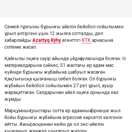
Семей тұрғыны бұрынғы әйелін бейсбол сойылымен
ұрып өлтіргені үшін 12 жылға сотталды, деп
хабарлайды
Azattyq Rýhy
агенттігі
КТК
арнасына
сілтеме жасап.
Қайғылы оқиға сәуір айында үйдің ауласында болған. Іс
материалдарына сәйкес, 51 жастағы ер адам мас
күйінде бұрынғы жұбайына шабуыл жасаған.
Қақтығысқа қызғаныш себеп болған. Ол бұрынғы
жұбайын бейсбол сойылымен 27 рет ұрып, ауыр
жарақаттаған. Салдарынан әйел оқиға орнында көз
жұмды.
Марқұмның туыстары сотта ер адамның бірнеше жыл
бойы бұрынғы жұбайына агрессия көрсетіп келгенін
айтты. Ажырасқаннан кейін де ол экс-әйелін
қызғанып, жанжал шығарып жүрген.