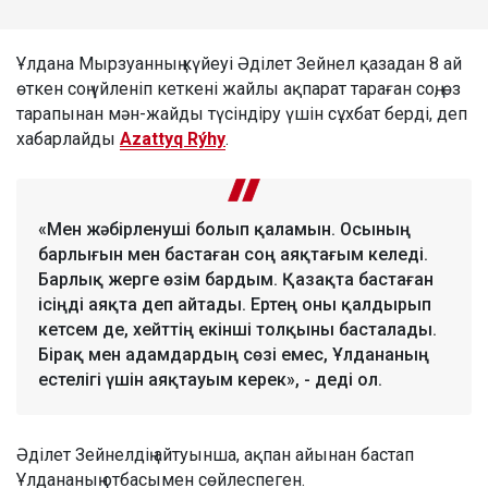
Ұлдана Мырзуанның күйеуі Әділет Зейнел қазадан 8 ай
өткен соң үйленіп кеткені жайлы ақпарат тараған соң, өз
тарапынан мән-жайды түсіндіру үшін сұхбат берді, деп
хабарлайды
Azattyq Rýhy
.
«Мен жәбірленуші болып қаламын. Осының
барлығын мен бастаған соң аяқтағым келеді.
Барлық жерге өзім бардым. Қазақта бастаған
ісіңді аяқта деп айтады. Ертең оны қалдырып
кетсем де, хейттің екінші толқыны басталады.
Бірақ мен адамдардың сөзі емес, Ұлдананың
естелігі үшін аяқтауым керек», - деді ол.
Әділет Зейнелдің айтуынша, ақпан айынан бастап
Ұлдананың отбасымен сөйлеспеген.