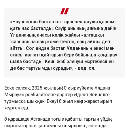
«Наурыздан бастап ол тараппен даулы қарым-
қатынас басталды. Сәуір айының аяғына дейін
Ұлдананың анасы көлік жайлы «алғашқы
жарнасына өзің көмектестің, өзің айда» деп
айтты. Сол айдан бастап Ұлдананың әкесі мен
ағасы көлікті қайтарып беру бойынша қоңырау
шала бастады. Кейн жәбірленуш мәртебесінен
де бас тартуымды сұрады», - деді ол.
Еске салсақ, 2025 жылдың 30 қыркүйекте Ұлдана
Мырзуан реабилитолог-дәрігер Әділет Зейнелге
тұрмысқа шыққан. Екеуі 8 жыл көңіл жарастырып
жүрген еді.
8 қарашада Астанада тоғыз қабатты тұрғын үйдің
сыртқы кірпіш қаптамасы опырылып, астында