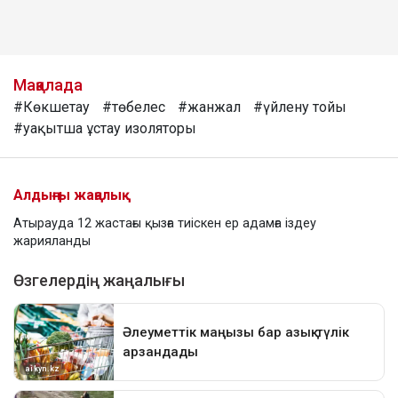
Мақалада
#Көкшетау
#төбелес
#жанжал
#үйлену тойы
#уақытша ұстау изоляторы
Алдыңғы жаңалық
Атырауда 12 жастағы қызға тиіскен ер адамға іздеу
жарияланды