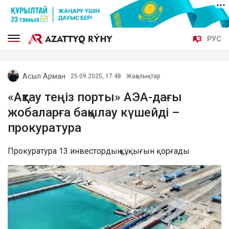
ҚАЗ
РУС
Асыл Арман
25.09.2025, 17:48
Жаңалықтар
«Ақтау теңіз порты» АЭА-дағы
жобаларға бақылау күшейді –
прокуратура
Прокуратура 13 инвестордың құқығын қорғады