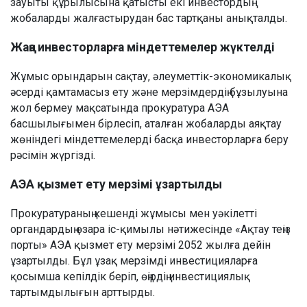
зауыты құрылысына қатысты екі инвестордың
жобаларды жалғастырудан бас тартқаны анықталды.
Жаңа инвесторларға міндеттемелер жүктелді
Жұмыс орындарын сақтау, әлеуметтік-экономикалық
әсерді қамтамасыз ету және мерзімдердің бұзылуына
жол бермеу мақсатында прокуратура АЭА
басшылығымен бірлесіп, аталған жобаларды аяқтау
жөніндегі міндеттемелерді басқа инвесторларға беру
рәсімін жүргізді.
АЭА қызмет ету мерзімі ұзартылды
Прокуратураның кешенді жұмысы мен уәкілетті
органдардың өзара іс-қимылы нәтижесінде «Ақтау теңіз
порты» АЭА қызмет ету мерзімі 2052 жылға дейін
ұзартылды. Бұл ұзақ мерзімді инвестицияларға
қосымша кепілдік беріп, өңірдің инвестициялық
тартымдылығын арттырды.