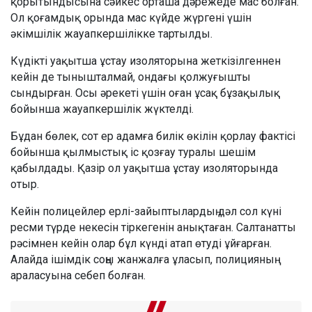
қорытындысына сәйкес орташа дәрежеде мас болған.
Ол қоғамдық орында мас күйде жүргені үшін
әкімшілік жауапкершілікке тартылды.
Күдікті уақытша ұстау изоляторына жеткізілгеннен
кейін де тынышталмай, ондағы қолжуғышты
сындырған. Осы әрекеті үшін оған ұсақ бұзақылық
бойынша жауапкершілік жүктелді.
Бұдан бөлек, сот ер адамға билік өкілін қорлау фактісі
бойынша қылмыстық іс қозғау туралы шешім
қабылдады. Қазір ол уақытша ұстау изоляторында
отыр.
Кейін полицейлер ерлі-зайыптылардың дәл сол күні
ресми түрде некесін тіркегенін анықтаған. Салтанатты
рәсімнен кейін олар бұл күнді атап өтуді ұйғарған.
Алайда ішімдік соңы жанжалға ұласып, полицияның
араласуына себеп болған.