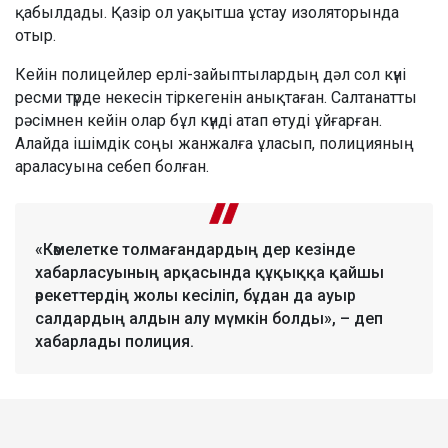
қабылдады. Қазір ол уақытша ұстау изоляторында
отыр.
Кейін полицейлер ерлі-зайыптылардың дәл сол күні
ресми түрде некесін тіркегенін анықтаған. Салтанатты
рәсімнен кейін олар бұл күнді атап өтуді ұйғарған.
Алайда ішімдік соңы жанжалға ұласып, полицияның
араласуына себеп болған.
«Кәмелетке толмағандардың дер кезінде
хабарласуының арқасында құқыққа қайшы
әрекеттердің жолы кесіліп, бұдан да ауыр
салдардың алдын алу мүмкін болды», – деп
хабарлады полиция.