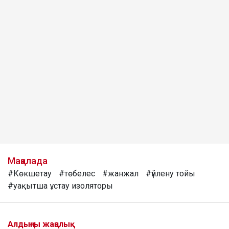
Мақалада
#Көкшетау
#төбелес
#жанжал
#үйлену тойы
#уақытша ұстау изоляторы
Алдыңғы жаңалық