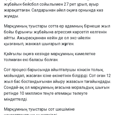
жұбайын бейсбол сойылымен 27 рет ұрып, ауыр
жарақаттаған. Салдарынан әйел оқиға орнында көз
жұмды.
Марқұмның туыстары сотта ер адамның бірнеше жыл
бойы бұрынғы жұбайына агрессия көрсетіп келгенін
айтты. Ажырасқаннан кейін де ол экс-әйелін
қызғанып, жанжал шығарып жүрген.
Қайғылы оқиға кезінде марқұмның кәмелетке
толмаған екі баласы болған.
Сот процесі барысында айыпталушы кінәсін толық
мойындап, жасаған ісіне өкінетінін білдірді. Сот оған 12
жыл бас бостандығынан айыру жазасын тағайындады.
Сондай-ақ ол марқұмның ағасына моральдық шығын
ретінде 10 миллион теңге өтемақы төлеуге
міндеттелді.
Марқұмның туыстары сот шешіміне