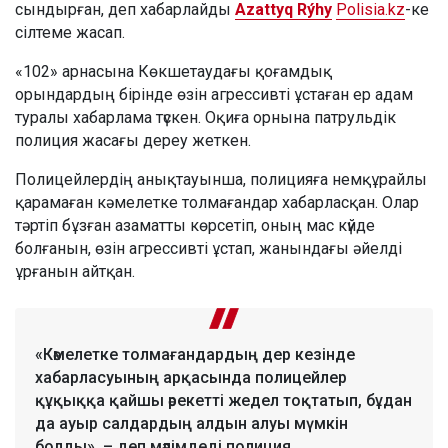
сындырған, деп хабарлайды
Azattyq Rýhy
Polisia.kz
-ке
сілтеме жасап.
«102» арнасына Көкшетаудағы қоғамдық
орындардың бірінде өзін агрессивті ұстаған ер адам
туралы хабарлама түскен. Оқиға орнына патрульдік
полиция жасағы дереу жеткен.
Полицейлердің анықтауынша, полицияға немқұрайлы
қарамаған кәмелетке толмағандар хабарласқан. Олар
тәртіп бұзған азаматты көрсетіп, оның мас күйде
болғанын, өзін агрессивті ұстап, жанындағы әйелді
ұрғанын айтқан.
«Кәмелетке толмағандардың дер кезінде
хабарласуының арқасында полицейлер
құқыққа қайшы әрекетті жедел тоқтатып, бұдан
да ауыр салдардың алдын алуы мүмкін
болды», – деп мәлімдеді полиция.