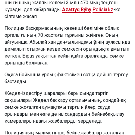
шығынның жалпы көлемі 3 млн 470 мың теңгені
құрады, деп хабарлайды
Azattyq Rýhy
Polisia.kz
-ке
сілтеме жасап.
Полиция басқармасының кезекші бөліміне облыс
орталығының 70 жастағы тұрғыны жүгінген. Оның
айтуынша, Абылай хан даңғылындағы үйінің ауласында
демалып отырған кезде сөмкесін орындықта ұмытып
кеткен. Біраз уақыттан кейін қайта оралғанда, сөмке
орнында болмаған.
Оқиға бойынша ұрлық фактісімен сотқа дейінгі тергеу
басталды.
Жедел-іздестіру шаралары барысында тәртіп
сақшылары Жедел басқару орталығының, сондай-ақ
сөмке жоғалған аумақтағы тұрғын үйлер, сауда
орындары мен өзге де нысандардың бейнебақылау
камераларындағы жазбаларды зерделеді.
Полицияның мәліметінше, бейнежазбалар жоғалған