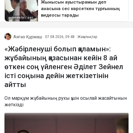
Аягөз Құрмаш
07.08.2026, 09:48
Жаңалықтар
«Жәбірленуші болып қаламын»:
жұбайының қазасынан кейін 8 ай
өткен соң үйленген Әділет Зейнел
істі соңына дейін жеткізетінін
айтты
Ол марқұм жұбайының рухы үшін осылай жасайтынын
жеткізді