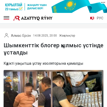
ҚАЗ
РУС
Алмас Ерсін
14.08.2025, 20:00
Жаңалықтар
Шымкенттік блогер қылмыс үстінде
ұсталды
Күдікті уақытша ұстау изоляторына қамалды