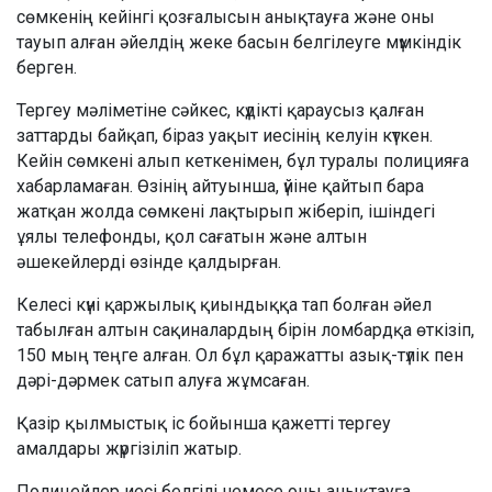
сөмкенің кейінгі қозғалысын анықтауға және оны
тауып алған әйелдің жеке басын белгілеуге мүмкіндік
берген.
Тергеу мәліметіне сәйкес, күдікті қараусыз қалған
заттарды байқап, біраз уақыт иесінің келуін күткен.
Кейін сөмкені алып кеткенімен, бұл туралы полицияға
хабарламаған. Өзінің айтуынша, үйіне қайтып бара
жатқан жолда сөмкені лақтырып жіберіп, ішіндегі
ұялы телефонды, қол сағатын және алтын
әшекейлерді өзінде қалдырған.
Келесі күні қаржылық қиындыққа тап болған әйел
табылған алтын сақиналардың бірін ломбардқа өткізіп,
150 мың теңге алған. Ол бұл қаражатты азық-түлік пен
дәрі-дәрмек сатып алуға жұмсаған.
Қазір қылмыстық іс бойынша қажетті тергеу
амалдары жүргізіліп жатыр.
Полицейлер иесі белгілі немесе оны анықтауға