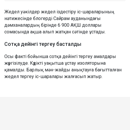
Жедел уәкілдер жедел іздестіру іс-шараларының
нәтижесінде блогерді Сайрам ауданындағы
дәмханалардың бірінде 6 900 АҚШ доллары
сомасында ақша алып жатқан сәтінде ұстады.
Сотқа дейінгі тергеу басталды
Осы факті бойынша сотқа дейінгі тергеу амалдары
жүргізілуде. Күдікті уақытша ұстау изоляторына
қамалды. Барлық мән-жайды анықтауға бағытталған
жедел тергеу іс-шаралары жалғасып жатыр.