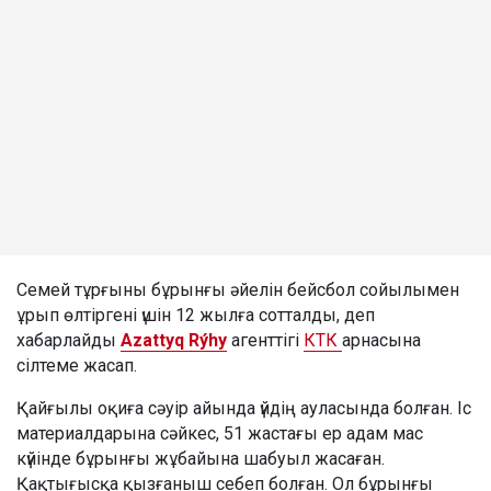
Семей тұрғыны бұрынғы әйелін бейсбол сойылымен
ұрып өлтіргені үшін 12 жылға сотталды, деп
хабарлайды
Azattyq Rýhy
агенттігі
КТК
арнасына
сілтеме жасап.
Қайғылы оқиға сәуір айында үйдің ауласында болған. Іс
материалдарына сәйкес, 51 жастағы ер адам мас
күйінде бұрынғы жұбайына шабуыл жасаған.
Қақтығысқа қызғаныш себеп болған. Ол бұрынғы