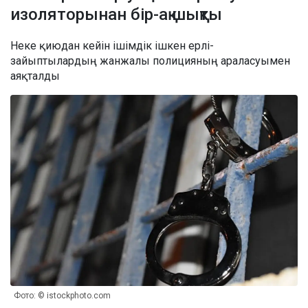
изоляторынан бір-ақ шықты
Неке қиюдан кейін ішімдік ішкен ерлі-
зайыптылардың жанжалы полицияның араласуымен
аяқталды
Фото: © istockphoto.com