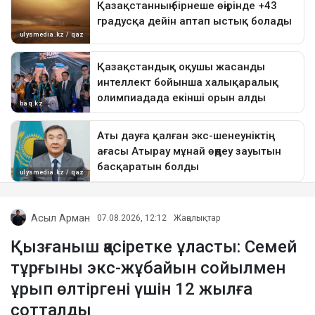
Асыл Арман
07.08.2026, 12:12
Жаңалықтар
Қызғаныш қасіретке ұласты: Семей
тұрғыны экс-жұбайын сойылмен
ұрып өлтіргені үшін 12 жылға
сотталды