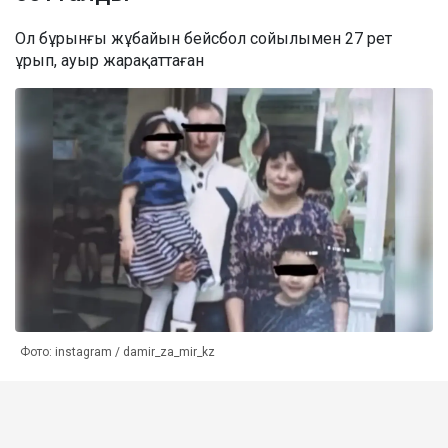
Ол бұрынғы жұбайын бейсбол сойылымен 27 рет
ұрып, ауыр жарақаттаған
Фото: instagram / damir_za_mir_kz