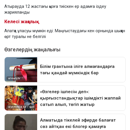
Атырауда 12 жастағы қызға тиіскен ер адамға іздеу
жарияланды
Келесі жаңалық
Апатқа ұласуы мүмкін еді: Маңғыстаудағы кен орнында шыққан
өрт туралы не белгілі