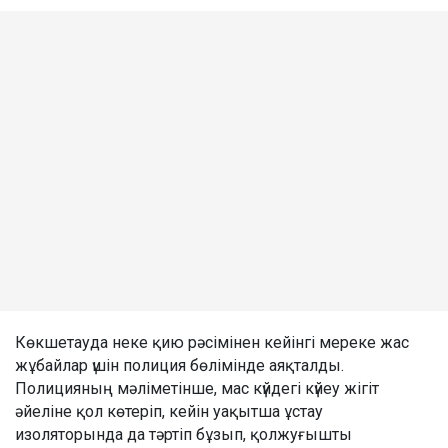
Көкшетауда неке қию рәсімінен кейінгі мереке жас
жұбайлар үшін полиция бөлімінде аяқталды.
Полицияның мәліметінше, мас күйдегі күйеу жігіт
әйеліне қол көтеріп, кейін уақытша ұстау
изоляторында да тәртіп бұзып, қолжуғышты