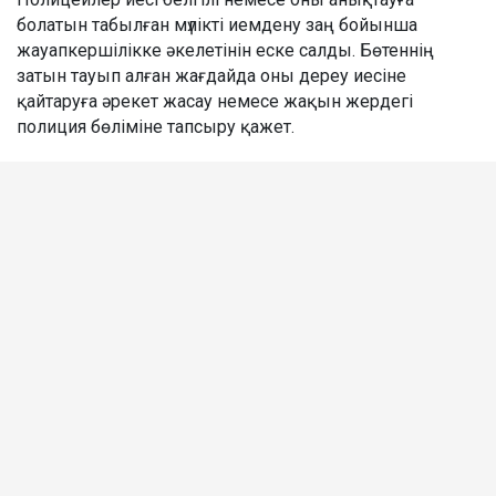
болатын табылған мүлікті иемдену заң бойынша
жауапкершілікке әкелетінін еске салды. Бөтеннің
затын тауып алған жағдайда оны дереу иесіне
қайтаруға әрекет жасау немесе жақын жердегі
полиция бөліміне тапсыру қажет.