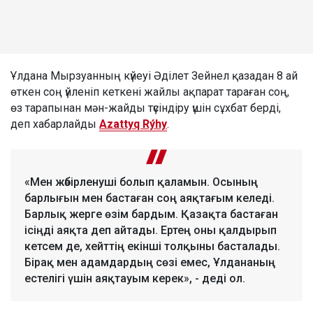
Ұлдана Мырзуанның күйеуі Әділет Зейнел қазадан 8 ай
өткен соң үйленіп кеткені жайлы ақпарат тараған соң,
өз тарапынан мән-жайды түсіндіру үшін сұхбат берді,
деп хабарлайды
Azattyq Rýhy
.
«Мен жәбірленуші болып қаламын. Осының
барлығын мен бастаған соң аяқтағым келеді.
Барлық жерге өзім бардым. Қазақта бастаған
ісіңді аяқта деп айтады. Ертең оны қалдырып
кетсем де, хейттің екінші толқыны басталады.
Бірақ мен адамдардың сөзі емес, Ұлдананың
естелігі үшін аяқтауым керек», - деді ол.