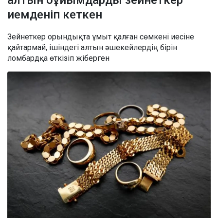
алтын бұйымдарды зейнеткер
иемденіп кеткен
Зейнеткер орындықта ұмыт қалған сөмкені иесіне
қайтармай, ішіндегі алтын әшекейлердің бірін
ломбардқа өткізіп жіберген