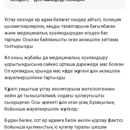
Ұстау кезінде ер адам балағат сөздер айтып, полиция
қызметкерлерінің заңды талаптарына бағынбаған
және медициналық куәландырудан өтуден бас
тартқан. Осыған байланысты оған әкімшілік хаттама
толтырылды.
Ал оның жұбайы да медициналық куәландыру
қорытындысына сәйкес орташа дәрежеде мас болған.
Ол қоғамдық орында мас күйде жүргені үшін әкімшілік
жауапкершілікке тартылды.
Күдікті уақытша ұстау изоляторына жеткізілгеннен
кейін де тынышталмай, ондағы қолжуғышты
сындырған. Осы әрекеті үшін оған ұсақ бұзақылық
бойынша жауапкершілік жүктелді.
Бұдан бөлек, сот ер адамға билік өкілін қорлау фактісі
бойынша қылмыстық іс қозғау туралы шешім