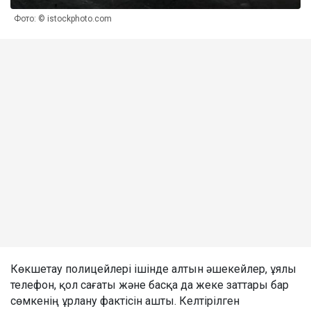
Фото: © istockphoto.com
Көкшетау полицейлері ішінде алтын әшекейлер, ұялы
телефон, қол сағаты және басқа да жеке заттары бар
сөмкенің ұрлану фактісін ашты. Келтірілген