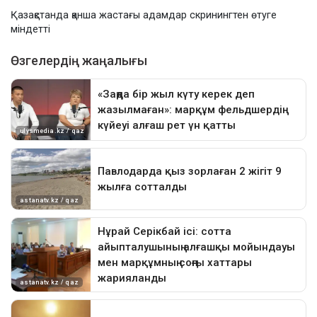
Қазақстанда қанша жастағы адамдар скринингтен өтуге
міндетті