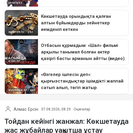
Алмас Ерсін
07.08.2026, 08:29
Оқиғалар
Тойдан кейінгі жанжал: Көкшетауда
жас жұбайлар уақытша ұстау