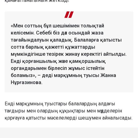
қанағаттанатынын жеткізді.
«Мен соттың бұл шешімімен толықтай
келісемін. Себебі біз дәл осындай жаза
тағайындалуын қаладық. Балаларға қатысты
сотта барлық қажетті құжаттарды
мүмкіндігінше тезірек жинау керектігі айтылды.
Енді қорғаншылық және қамқоршылық
органдарымен бірлесіп жұмыс істейтін
боламыз», – деді марқұмның туысы Жанна
Нұрғазинова.
Енді марқұмның туыстары балалардың алдағы
тағдыры мен олардың құқықтары мен мүдделерін
қорғауға қатысты мәселелерді шешумен айналысады.