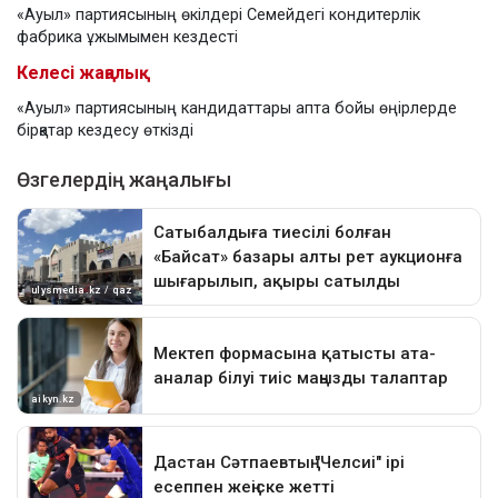
«Ауыл» партиясының өкілдері Семейдегі кондитерлік
фабрика ұжымымен кездесті
Келесі жаңалық
«Ауыл» партиясының кандидаттары апта бойы өңірлерде
бірқатар кездесу өткізді