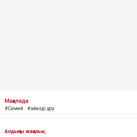
Мақалада
#Семей
#әйелді ұру
Алдыңғы жаңалық