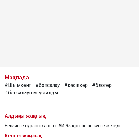
Мақалада
#Шымкент
#бопсалау
#кәсіпкер
#блогер
#бопсалаушы ұсталды
Алдыңғы жаңалық
Бензинге сұраныс артты: АИ-95 қоры неше күнге жетеді
Келесі жаңалық