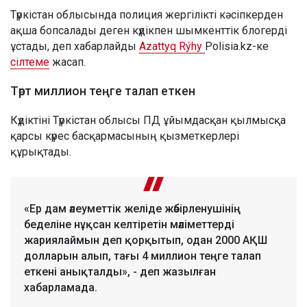
Түркістан облысында полиция жергілікті кәсіпкерден
ақша бопсалады деген күдікпен шымкенттік блогерді
ұстады, деп хабарлайды
Azattyq Rýhy
Polisia.kz-ке
сілтеме
жасап.
Төрт миллион теңге талап еткен
Күдіктіні Түркістан облысы ПД ұйымдасқан қылмысқа
қарсы күрес басқармасының қызметкерлері
құрықтады.
«Ер дам әлеуметтік желіде жәбірленушінің
беделіне нұқсан келтіретін мәліметтерді
жариялаймын деп қорқытып, одан 2000 АҚШ
долларын алып, тағы 4 миллион теңге талап
еткені анықталды», - деп жазылған
хабарламада.