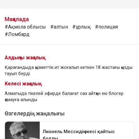
Мақалада
#Ақмола облысы
#алтын
#ұрлық
#полиция
#Ломбард
Алдыңғы жаңалық
Қарағандыда қызметтік ит жоғалып кеткен 18 жастағы қызды
тауып берді
Келесі жаңалық
Алматыда тікелей эфирде балағат сөз айтқан екі блогер
қамауға алынды