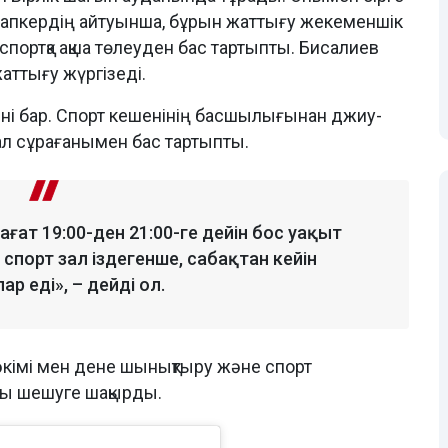
. Бапкердің айтуынша, бұрын жаттығу жекеменшік
 спортқа ақша төлеуден бас тартыпты. Бисалиев
ттығу жүргізеді.
ені бар. Спорт кешенінің басшылығынан джиу-
ал сұрағанымен бас тартыпты.
сағат 19:00-ден 21:00-ге дейін бос уақыт
спорт зал іздегенше, сабақтан кейін
 еді», – дейді ол.
кімі мен дене шынықтыру және спорт
ы шешуге шақырды.