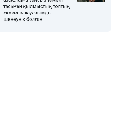
тасыған қылмыстық топтың
«көкесі» лауазымды
шенеунік болған