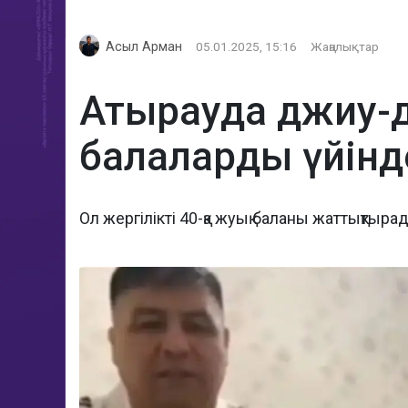
Асыл Арман
05.01.2025, 15:16
Жаңалықтар
Атырауда джиу-д
балаларды үйін
Ол жергілікті 40-қа жуық баланы жаттықтыра