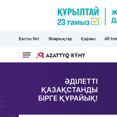
Басты бет
Жаңалықтар
Қаржы
AR tre