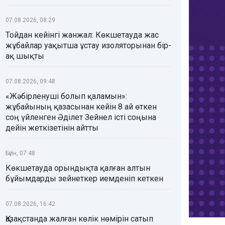
07.08.2026, 08:29
Тойдан кейінгі жанжал: Көкшетауда жас
жұбайлар уақытша ұстау изоляторынан бір-
ақ шықты
07.08.2026, 09:48
«Жәбірленуші болып қаламын»:
жұбайының қазасынан кейін 8 ай өткен
соң үйленген Әділет Зейнел істі соңына
дейін жеткізетінін айтты
Бүгін, 07:48
Көкшетауда орындықта қалған алтын
бұйымдарды зейнеткер иемденіп кеткен
07.08.2026, 16:42
Қазақстанда жалған көлік нөмірін сатып