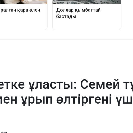
тке ұласты: Семей т
н ұрып өлтіргені үш