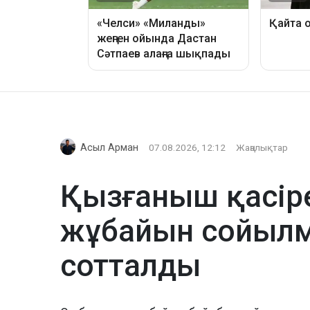
Асыл Арман
07.08.2026, 12:12
Жаңалықтар
Қызғаныш қасіре
жұбайын сойылме
сотталды