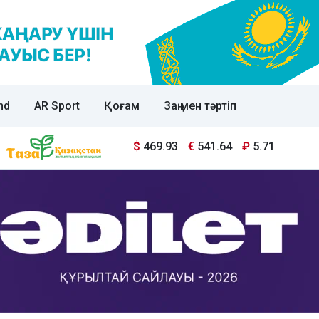
nd
AR Sport
Қоғам
Заң мен тәртіп
$
469.93
€
541.64
₽
5.71