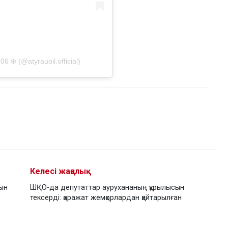
❄️ (@atyrauoil.official)
Келесі жаңалық
нын
ШҚО-да депутаттар аурухананың құрылысын
тексерді: қаражат жемқорлардан қайтарылған