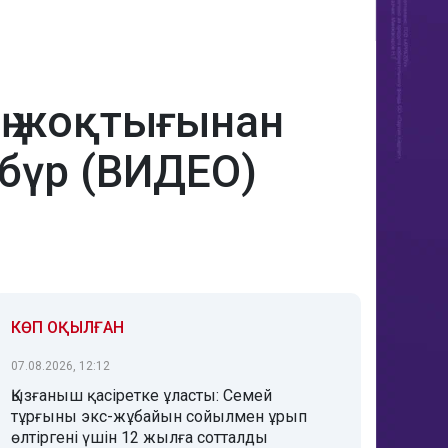
ң жоқтығынан
бүр (ВИДЕО)
КӨП ОҚЫЛҒАН
07.08.2026, 12:12
Қызғаныш қасіретке ұласты: Семей
тұрғыны экс-жұбайын сойылмен ұрып
өлтіргені үшін 12 жылға сотталды