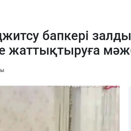
житсу бапкері залды
де жаттықтыруға мәж
ды