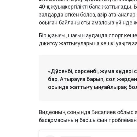
40-қа жуық жергілікті бала жаттығады
залдарда өткен болса, қазір ата-аналар
осыған байланысты амалсыз үйінде жа
Бір қызығы, шағын ауданда спорт кеш
джитсу жаттығуларына кешкі уақытқа з
«Дүйсенбі, сәрсенбі, жұма күндері 
бар. Атырауға барып, сол жерден 
осында жаттығу ыңғайлырақ болар
Видеоның соңында Бисалиев облыс ә
басқармасының басшысын проблеман