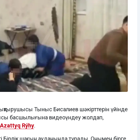
ықтырушысы Тыныс Бисалиев шәкірттерін үйінде
лысы басшылығына видеоүндеу жолдап,
Azattyq Rýhy
.
гі Бірлік шағын ауданында тұрады. Онымен бірге