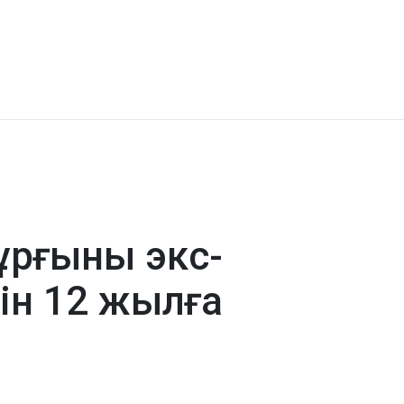
ұрғыны экс-
ін 12 жылға