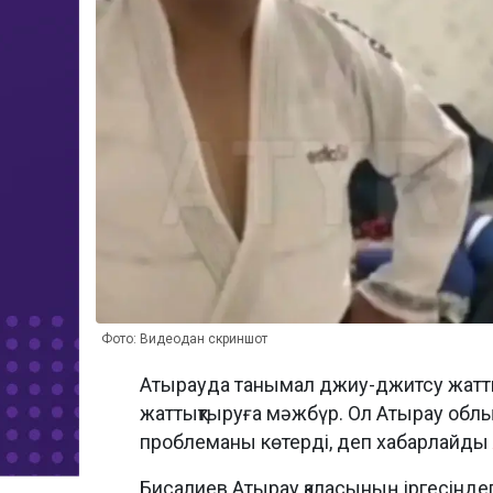
Фото: Видеодан скриншот
Атырауда танымал джиу-джитсу жатт
жаттықтыруға мәжбүр. Ол Атырау об
проблеманы көтерді, деп хабарлайды
Бисалиев Атырау қаласының іргесінде