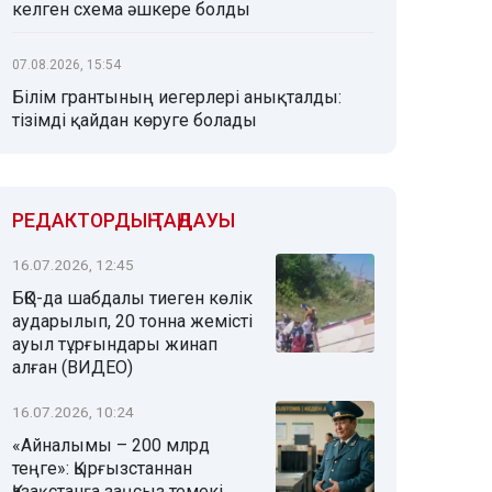
келген схема әшкере болды
07.08.2026, 15:54
Білім грантының иегерлері анықталды:
тізімді қайдан көруге болады
РЕДАКТОРДЫҢ ТАҢДАУЫ
16.07.2026, 12:45
БҚО-да шабдалы тиеген көлік
аударылып, 20 тонна жемісті
ауыл тұрғындары жинап
алған (ВИДЕО)
16.07.2026, 10:24
«Айналымы – 200 млрд
теңге»: Қырғызстаннан
Қазақстанға заңсыз темекі