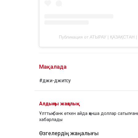
Публикация от АТЫРАУ | ҚАЗАҚСТАН | 06 
Мақалада
#джи-джитсу
Алдыңғы жаңалық
Ұлттық банк өткен айда қанша доллар сатылға
хабарлады