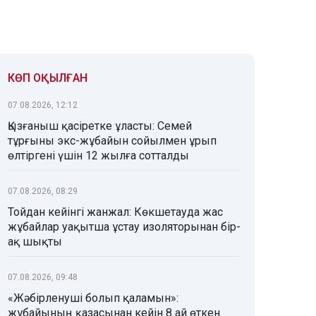
КӨП ОҚЫЛҒАН
07.08.2026, 12:12
Қызғаныш қасіретке ұласты: Семей
тұрғыны экс-жұбайын сойылмен ұрып
өлтіргені үшін 12 жылға сотталды
07.08.2026, 08:29
Тойдан кейінгі жанжал: Көкшетауда жас
жұбайлар уақытша ұстау изоляторынан бір-
ақ шықты
07.08.2026, 09:48
«Жәбірленуші болып қаламын»:
жұбайының қазасынан кейін 8 ай өткен