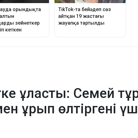
тке ұласты: Семей тұ
н ұрып өлтіргені үш