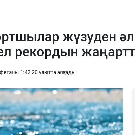
ортшылар жүзуден ә
ел рекордын жаңарт
етаны 1:42.20 уақытта аяқтады