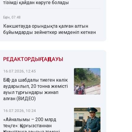
тізімді қайдан көруге болады
Бүгін, 07:48
Көкшетауда орындықта қалған алтын
бұйымдарды зейнеткер иемденіп кеткен
РЕДАКТОРДЫҢ ТАҢДАУЫ
16.07.2026, 12:45
БҚО-да шабдалы тиеген көлік
аударылып, 20 тонна жемісті
ауыл тұрғындары жинап
алған (ВИДЕО)
16.07.2026, 10:24
«Айналымы – 200 млрд
теңге»: Қырғызстаннан
Қазақстанға заңсыз темекі