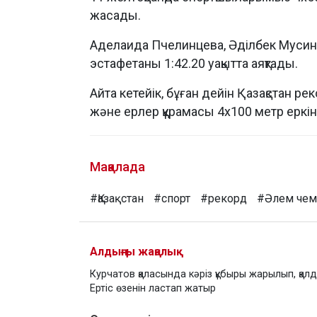
жасады.
Аделаида Пчелинцева, Әділбек Мусин
эстафетаны 1:42.20 уақытта аяқтады.
Айта кетейік, бұған дейін Қазақстан 
және ерлер құрамасы 4х100 метр еркін 
Мақалада
#Қазақстан
#спорт
#рекорд
#Әлем чем
Алдыңғы жаңалық
Курчатов қаласында кәріз құбыры жарылып, қалд
Ертіс өзенін ластап жатыр