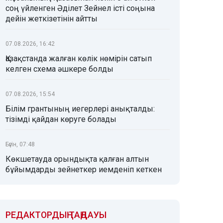
соң үйленген Әділет Зейнел істі соңына
дейін жеткізетінін айтты
07.08.2026, 16:42
Қазақстанда жалған көлік нөмірін сатып
келген схема әшкере болды
07.08.2026, 15:54
Білім грантының иегерлері анықталды:
тізімді қайдан көруге болады
Бүгін, 07:48
Көкшетауда орындықта қалған алтын
бұйымдарды зейнеткер иемденіп кеткен
РЕДАКТОРДЫҢ ТАҢДАУЫ