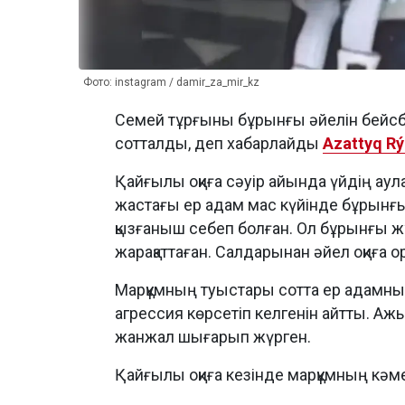
Фото: instagram / damir_za_mir_kz
Семей тұрғыны бұрынғы әйелін бейсб
сотталды, деп хабарлайды
Azattyq Rý
Қайғылы оқиға сәуір айында үйдің аул
жастағы ер адам мас күйінде бұрынғы
қызғаныш себеп болған. Ол бұрынғы 
жарақаттаған. Салдарынан әйел оқиға
Марқұмның туыстары сотта ер адамн
агрессия көрсетіп келгенін айтты. Ажы
жанжал шығарып жүрген.
Қайғылы оқиға кезінде марқұмның кәме