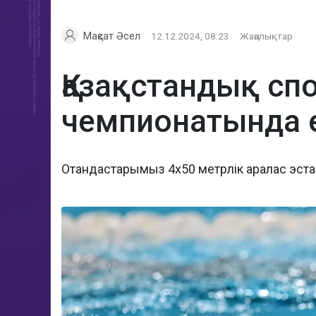
Мақсат Әсел
12.12.2024, 08:23
Жаңалықтар
Қазақстандық сп
чемпионатында 
Отандастарымыз 4х50 метрлік аралас эстаф