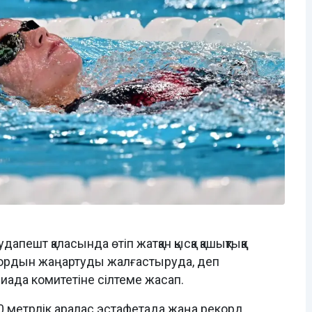
пешт қаласында өтіп жатқан қысқа қашықтыққа
ордын жаңартуды жалғастыруда, деп
иада комитетіне сілтеме жасап.
 метрлік аралас эстафетада жаңа рекорд