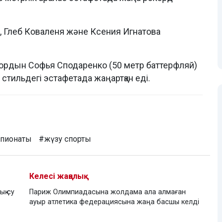
, Глеб Коваленя және Ксения Игнатова
рекордын Софья Сподаренко (50 метр баттерфляй)
стильдегі эстафетада жаңартқан еді.
пионаты
#жүзу спорты
Келесі жаңалық
ық су
Париж Олимпиадасына жолдама ала алмаған
ауыр атлетика федерациясына жаңа басшы келді