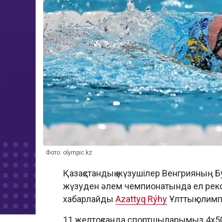
Фото: olympic.kz
Қазақстандық жүзушілер Венгрияның Буда
жүзуден әлем чемпионатында ел рек
хабарлайды
Azattyq Rýhy
Ұлттық олимп
11 желтоқсанда спортшыларымыз 4х50