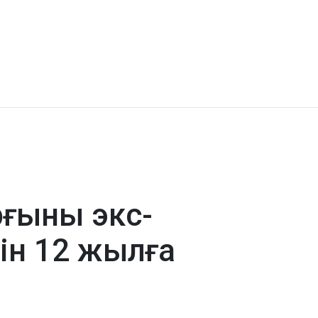
рғыны экс-
ін 12 жылға