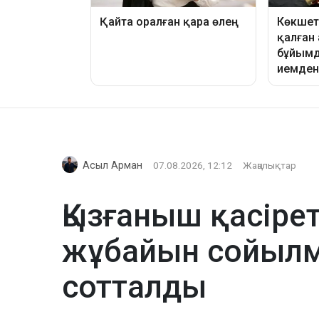
Асыл Арман
07.08.2026, 12:12
Жаңалықтар
Қызғаныш қасіре
жұбайын сойылме
сотталды