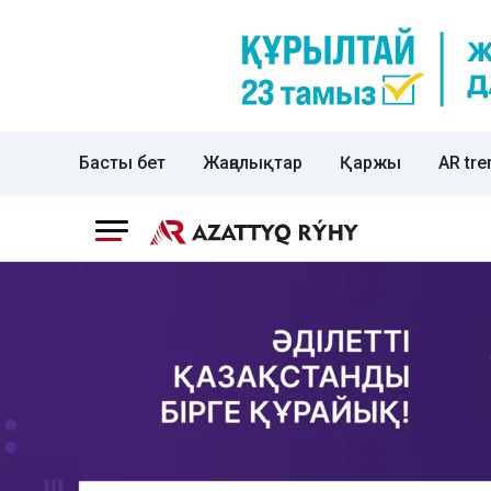
Басты бет
Жаңалықтар
Қаржы
AR tre