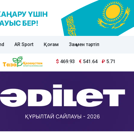
nd
AR Sport
Қоғам
Заң мен тәртіп
$
469.93
€
541.64
₽
5.71