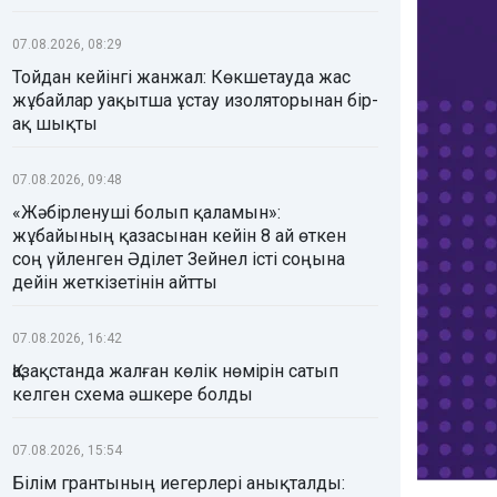
07.08.2026, 08:29
Тойдан кейінгі жанжал: Көкшетауда жас
жұбайлар уақытша ұстау изоляторынан бір-
ақ шықты
07.08.2026, 09:48
«Жәбірленуші болып қаламын»:
жұбайының қазасынан кейін 8 ай өткен
соң үйленген Әділет Зейнел істі соңына
дейін жеткізетінін айтты
07.08.2026, 16:42
Қазақстанда жалған көлік нөмірін сатып
келген схема әшкере болды
07.08.2026, 15:54
Білім грантының иегерлері анықталды: