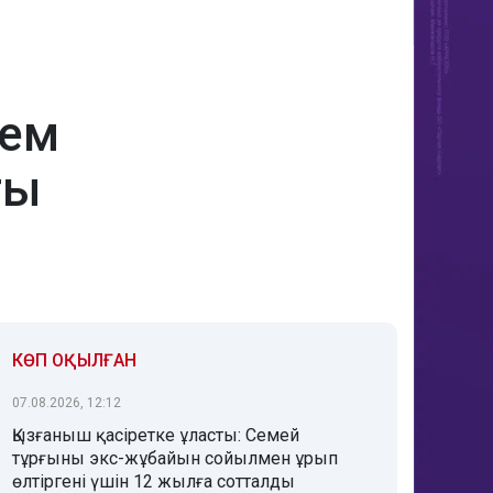
лем
ты
КӨП ОҚЫЛҒАН
07.08.2026, 12:12
Қызғаныш қасіретке ұласты: Семей
тұрғыны экс-жұбайын сойылмен ұрып
өлтіргені үшін 12 жылға сотталды