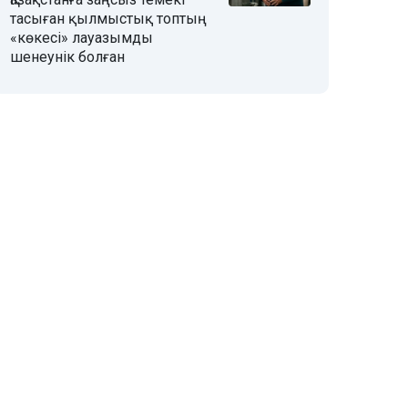
тасыған қылмыстық топтың
«көкесі» лауазымды
шенеунік болған