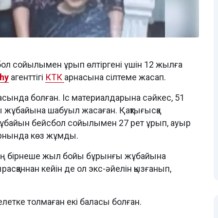
ол сойылымен ұрып өлтіргені үшін 12 жылға
hy
агенттігі
КТК
арнасына сілтеме жасап.
асында болған. Іс материалдарына сәйкес, 51
 жұбайына шабуыл жасаған. Қақтығысқа
жұбайын бейсбол сойылымен 27 рет ұрып, ауыр
 орнында көз жұмды.
ың бірнеше жыл бойы бұрынғы жұбайына
расқаннан кейін де ол экс-әйелін қызғанып,
летке толмаған екі баласы болған.