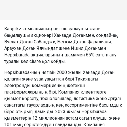
Kaspi.kz компанияның негізін қалаушы және
бақылаушы акционері Ханзаде Доғанмен, сондай-ақ
Вуслат Доған Сабанджи, Бегюм Доған Фаралиали,
Арзухан Доған Ялчындаг және Ишил Доғанмен
Hepsiburada акцияларының шамамен 65% сатып алу
туралы келісімге қол қойды.
Hepsiburada-ның негізін 2000 жылы Ханзаде Доған
қалаған және ұзақ уақыттан бері Түркиядағы
электронды коммерцияның жетекші
платформаларының бірі. Компания клиенттерге
қызмет көрсету, технологиялар, логистика және әртүрлі
санаттағы тауарлардың кең ассортиментіне басымдық
бере отырып, дамыды. 2023 жылы Hepsiburada
қызметтерін 12 миллионнан астам сатып алушы және
101 мың серіктес-дүкен пайдаланды. Компания