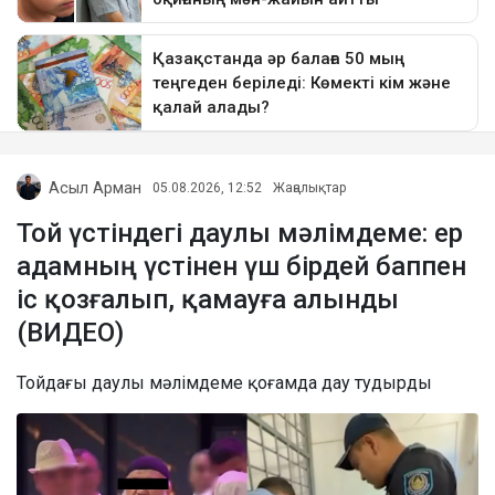
Асыл Арман
05.08.2026, 12:52
Жаңалықтар
Той үстіндегі даулы мәлімдеме: ер
адамның үстінен үш бірдей баппен
іс қозғалып, қамауға алынды
(ВИДЕО)
Тойдағы даулы мәлімдеме қоғамда дау тудырды