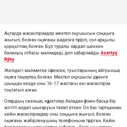
Ақтауда жасөспірімдер мектеп оқушысын соққыға
жығып, болған оқиғаны видеоға түсіріп, сол арқылы
қорқытпақ болған. Бұл туралы зардап шеккен
баланың отбасы мәлімдеді, деп хабарлайды
Azattyq
Rýhy
.
Желідегі мәліметке сүйенсек, туыстарының айтуынша,
оқиға таңертең болған. Мектеп оқушысы дүкенге
шыққан кезде оны 16-17 жастағы екі жасөспірім
тоқтатып алған.
Олардың сөзінше, күдіктілер баладан үйінен басқа бір
жігітті алдап шығаруын талап еткен. Ол бас тартқаннан
кейін жасөспірімдер оны соққыға жығып, болған
оқиғаны жәбірленушінің телефонына түсірген. Кейін