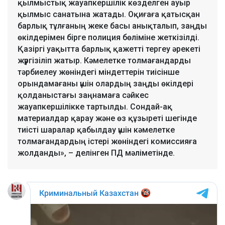
қылмыстық жауапкершілік көзделген ауыр
қылмыс санатына жатады. Оқиғаға қатысқан
барлық тұлғаның жеке басы анықталып, заңды
өкілдерімен бірге полиция бөліміне жеткізілді.
Қазіргі уақытта барлық қажетті тергеу әрекеті
жүргізіліп жатыр. Кәмелетке толмағандарды
тәрбиелеу жөніндегі міндеттерін тиісінше
орындамағаны үшін олардың заңды өкілдері
қолданыстағы заңнамаға сәйкес
жауапкершілікке тартылды. Сондай-ақ
материалдар қарау және өз құзыреті шегінде
тиісті шаралар қабылдау үшін кәмелетке
толмағандардың істері жөніндегі комиссияға
жолданды», – делінген ПД мәліметінде.