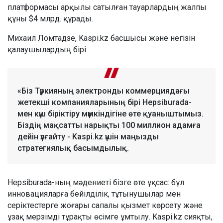
платформасы арқылы сатылған тауарлардың жалпы
құны $4 млрд. құрады.
Михаил Ломтадзе, Kaspi.kz басшысы және негізін
қалаушылардың бірі:
«Біз Түркияның электронды коммерциядағы
жетекші компанияларының бірі Hepsiburada-
мен күш біріктіру мүмкіндігіне өте қуаныштымыз.
Біздің мақсатты нарықты 100 миллион адамға
дейін үлғайту - Kaspi.kz үшін маңызды
стратегиялық басымдылық.
Hepsiburada-ның мәдениеті бізге өте ұқсас: бұл
инновацияларға бейілділік, тұтынушылар мен
серіктестерге жоғары сапалы қызмет көрсету және
ұзақ мерзімді тұрақты өсімге ұмтылу. Kaspi.kz сияқты,