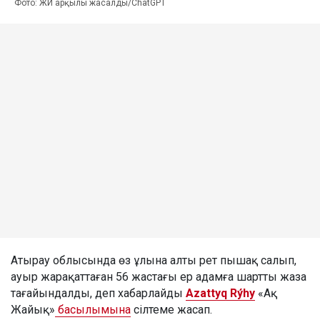
Фото: ЖИ арқылы жасалды/ChatGPT
Атырау облысында өз ұлына алты рет пышақ салып,
ауыр жарақаттаған 56 жастағы ер адамға шартты жаза
тағайындалды, деп хабарлайды
Azattyq Rýhy
«Ақ
Жайық»
басылымына
сілтеме жасап.