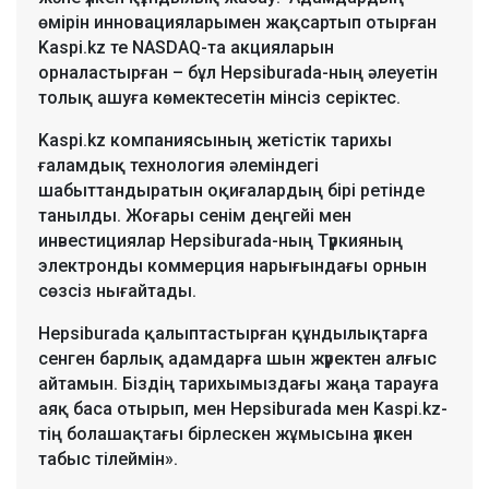
өмірін инновацияларымен жақсартып отырған
Kaspi.kz те NASDAQ-та акцияларын
орналастырған – бұл Hepsiburada-ның әлеуетін
толық ашуға көмектесетін мінсіз серіктес.
Kaspi.kz компаниясының жетістік тарихы
ғаламдық технология әлеміндегі
шабыттандыратын оқиғалардың бірі ретінде
танылды. Жоғары сенім деңгейі мен
инвестициялар Hepsiburada-ның Түркияның
электронды коммерция нарығындағы орнын
сөзсіз нығайтады.
Hepsiburada қалыптастырған құндылықтарға
сенген барлық адамдарға шын жүректен алғыс
айтамын. Біздің тарихымыздағы жаңа тарауға
аяқ баса отырып, мен Hepsiburada мен Kaspi.kz-
тің болашақтағы бірлескен жұмысына үлкен
табыс тілеймін».