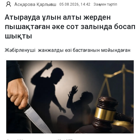
Асқарова Қарлығаш
05.08.2026, 14:42
Заң мен тәртіп
Атырауда ұлын алты жерден
пышақтаған әке сот залында босап
шықты
Жәбірленуші жанжалды өзі бастағанын мойындаған