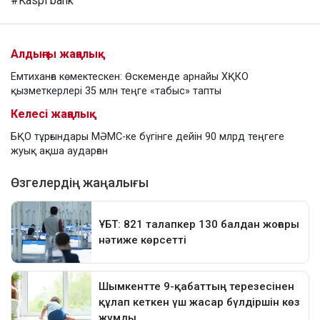
#Kaspi bank
Алдыңғы жаңалық
Емтиханға көмектескен: Өскеменде арнайы ХҚКО
қызметкерлері 35 млн теңге «табыс» тапты
Келесі жаңалық
БҚО тұрғындары МӘМС-ке бүгінге дейін 90 млрд теңгеге
жуық ақша аударған