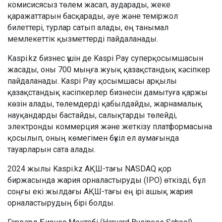
комисисясыз төлем жасап, аударады, жеке
қаражаттарын басқарады, әуе және теміржол
билеттері, турлар сатып алады, ең танымал
мемлекеттік қызметтерді пайдаланады.
Kaspi.kz бизнес үшін де Kaspi Pay суперқосымшасын
жасады, оны 700 мыңға жуық қазақстандық кәсіпкер
пайдаланады. Kaspi Pay қосымшасы арқылы
қазақстандық кәсіпкерлер бизнесін дамытуға қаржы
көзін алады, төлемдерді қабылдайды, жарнамалық
науқандарды бастайды, салықтарды төлейді,
электронды коммерция және жеткізу платформасына
қосылып, оның көмегімен бүкіл ел аумағында
тауарларын сата алады.
2024 жылы Kaspi.kz АҚШ-тағы NASDAQ қор
биржасында жария орналастыруды (IPO) өткізді, бұл
соңғы екі жылдағы АҚШ-тағы ең ірі ашық жария
орналастырудың бірі болды.