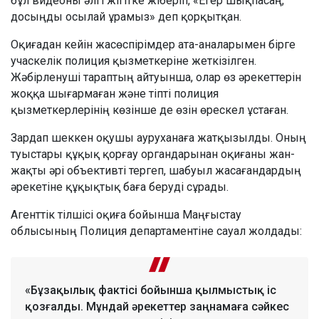
бұл видеоны әлгі жігітке жіберіп, «Егер шықпасаң,
досыңды осылай ұрамыз» деп қорқытқан.
Оқиғадан кейін жасөспірімдер ата-аналарымен бірге
учаскелік полиция қызметкеріне жеткізілген.
Жәбірленуші тараптың айтуынша, олар өз әрекеттерін
жоққа шығармаған және тіпті полиция
қызметкерлерінің көзінше де өзін өрескел ұстаған.
Зардап шеккен оқушы ауруханаға жатқызылды. Оның
туыстары құқық қорғау органдарынан оқиғаны жан-
жақты әрі объективті тергеп, шабуыл жасағандардың
әрекетіне құқықтық баға беруді сұрады.
Агенттік тілшісі оқиға бойынша Маңғыстау
облысының Полиция департаментіне сауал жолдады:
«Бұзақылық фактісі бойынша қылмыстық іс
қозғалды. Мұндай әрекеттер заңнамаға сәйкес