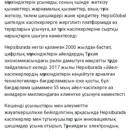
мүмкіндіктерін ұсынады, соның ішінде: жеткізу
қызметтері, жарнамалық қызметтер, азық-түлік
жеткізу, төлем шешімдері және кредиттеу. HepsiGlobal
шетелдік кәсіпкерлерге жергілікті платформада өз
тауарларын ұсынуға, ал түрік кәсіпкерлеріне сыртқы
нарықтарға шығуға көмектеседі.
Hepsiburada негізі қаланған 2000 жылдан бастап,
цифрлық мүмкіндіктерін әйелдердің Түркия
экономикасындағы рөлін дамытуға мақсатты түрде
пайдаланып келеді. 2017 жылы Hepsiburada «Әйел-
кәсіпкерлердің мүмкіндіктерін кеңейтуге арналған
технологиялар» бағдарламасын іске қосты, бұл
бағдарлама шамамен 55 мың әйел-кәсіпкерге өз
өнімдерін миллиондаған клиентке ұсынуға көмектесті.
Кешенді ұсыныстары мен әлеуметтік
жауапкершілікке бейілділігінің арқасында Hepsiburada
кәсіпкерлер мен тұтынушылар үшін инновациялық
шешімдер ұсына отырып, Түркиядағы электрондық