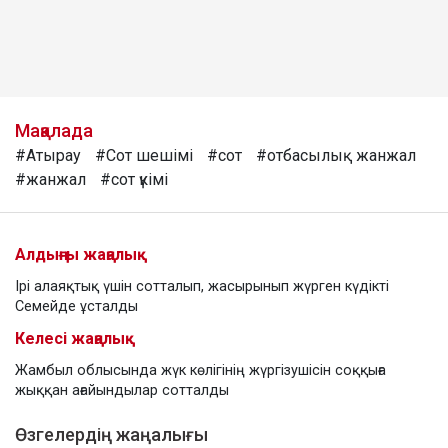
Мақалада
#Атырау
#Сот шешімі
#сот
#отбасылық жанжал
#жанжал
#сот үкімі
Алдыңғы жаңалық
Ірі алаяқтық үшін сотталып, жасырынып жүрген күдікті
Семейде ұсталды
Келесі жаңалық
Жамбыл облысында жүк көлігінің жүргізушісін соққыға
жыққан ағайындылар сотталды