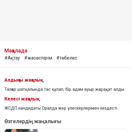
Мақалада
#Ақтау
#жасөспірім
#төбелес
Алдыңғы жаңалық
Талғар шатқалында тас құлап, бір адам ауыр жарақат алды
Келесі жаңалық
ЖСДП кандидаты Оралда жер үлескерлерімен кездесті