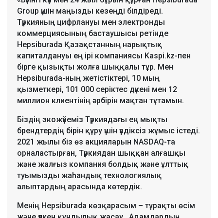
Group үшін маңызды кезеңді білдіреді.
Түркияның цифрлануы мен электронды
коммерциясының бастаушысы ретінде
Hepsiburada Қазақстанның нарықтық
капиталдануы ең ірі компаниясы Kaspi.kz-пен
бірге қызықты жолға шыққалы тұр. Мен
Hepsiburada-ның жетістіктері, 10 мың
қызметкері, 101 000 серіктес дүкені мен 12
миллион клиентінің әрбірін мақтан тұтамын.
Біздің экожүйеміз Түркиядағы ең мықты
брендтердің бірін құру үшін үздіксіз жұмыс істеді.
2021 жылы біз өз акцияларын NASDAQ-та
орналастырған, Түркиядан шыққан алғашқы
және жалғыз компания болдық және ұлттық
туымызды жаһандық технологиялық
алыптардың арасында көтердік.
Менің Hepsiburada көзқарасым – тұрақты өсім
және үлкен құндылық жасау. Адамдардың