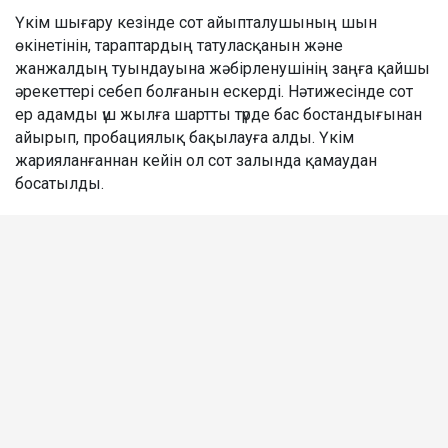
Үкім шығару кезінде сот айыпталушының шын
өкінетінін, тараптардың татуласқанын және
жанжалдың туындауына жәбірленушінің заңға қайшы
әрекеттері себеп болғанын ескерді. Нәтижесінде сот
ер адамды үш жылға шартты түрде бас бостандығынан
айырып, пробациялық бақылауға алды. Үкім
жарияланғаннан кейін ол сот залында қамаудан
босатылды.