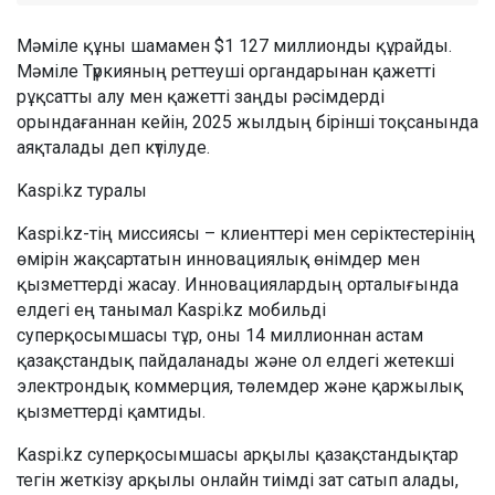
Мәміле құны шамамен $1 127 миллионды құрайды.
Мәміле Түркияның реттеуші органдарынан қажетті
рұқсатты алу мен қажетті заңды рәсімдерді
орындағаннан кейін, 2025 жылдың бірінші тоқсанында
аяқталады деп күтілуде.
Kaspi.kz туралы
Kaspi.kz-тің миссиясы – клиенттері мен серіктестерінің
өмірін жақсартатын инновациялық өнімдер мен
қызметтерді жасау. Инновациялардың орталығында
елдегі ең танымал Kaspi.kz мобильді
суперқосымшасы тұр, оны 14 миллионнан астам
қазақстандық пайдаланады және ол елдегі жетекші
электрондық коммерция, төлемдер және қаржылық
қызметтерді қамтиды.
Kaspi.kz суперқосымшасы арқылы қазақстандықтар
тегін жеткізу арқылы онлайн тиімді зат сатып алады,