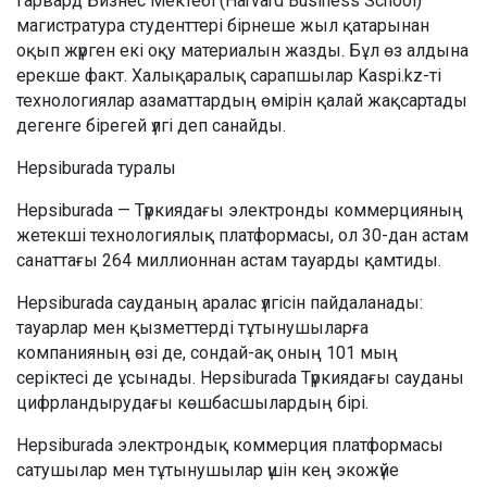
Гарвард Бизнес Мектебі (Harvard Business School)
магистратура студенттері бірнеше жыл қатарынан
оқып жүрген екі оқу материалын жазды. Бұл өз алдына
ерекше факт. Халықаралық сарапшылар Kaspi.kz-ті
технологиялар азаматтардың өмірін қалай жақсартады
дегенге бірегей үлгі деп санайды.
Hepsiburada туралы
Hepsiburada — Түркиядағы электронды коммерцияның
жетекші технологиялық платформасы, ол 30-дан астам
санаттағы 264 миллионнан астам тауарды қамтиды.
Hepsiburada сауданың аралас үлгісін пайдаланады:
тауарлар мен қызметтерді тұтынушыларға
компанияның өзі де, сондай-ақ оның 101 мың
серіктесі де ұсынады. Hepsiburada Түркиядағы сауданы
цифрландырудағы көшбасшылардың бірі.
Hepsiburada электрондық коммерция платформасы
сатушылар мен тұтынушылар үшін кең экожүйе