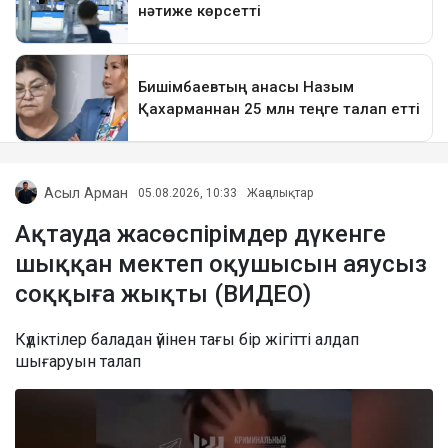
Асыл Арман
05.08.2026, 10:33
Жаңалықтар
Ақтауда жасөспірімдер дүкенге
шыққан мектеп оқушысын аяусыз
соққыға жықты (ВИДЕО)
Күдіктілер баладан үйінен тағы бір жігітті алдап
шығаруын талап