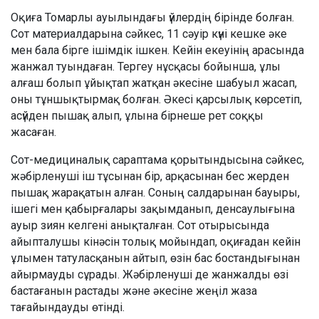
Оқиға Томарлы ауылындағы үйлердің бірінде болған.
Сот материалдарына сәйкес, 11 сәуір күні кешке әке
мен бала бірге ішімдік ішкен. Кейін екеуінің арасында
жанжал туындаған. Тергеу нұсқасы бойынша, ұлы
алғаш болып ұйықтап жатқан әкесіне шабуыл жасап,
оны тұншықтырмақ болған. Әкесі қарсылық көрсетіп,
асүйден пышақ алып, ұлына бірнеше рет соққы
жасаған.
Сот-медициналық сараптама қорытындысына сәйкес,
жәбірленуші іш тұсынан бір, арқасынан бес жерден
пышақ жарақатын алған. Соның салдарынан бауыры,
ішегі мен қабырғалары зақымданып, денсаулығына
ауыр зиян келгені анықталған. Сот отырысында
айыпталушы кінәсін толық мойындап, оқиғадан кейін
ұлымен татуласқанын айтып, өзін бас бостандығынан
айырмауды сұрады. Жәбірленуші де жанжалды өзі
бастағанын растады және әкесіне жеңіл жаза
тағайындауды өтінді.