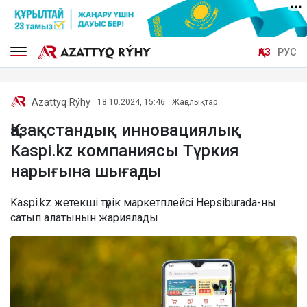
ҚАЗ
РУС
Azattyq Rýhy
18.10.2024, 15:46
Жаңалықтар
Қазақстандық инновациялық
Kaspi.kz компаниясы Түркия
нарығына шығады
Kaspi.kz жетекші түрік маркетплейсі Hepsiburada-ны
сатып алатынын жариялады