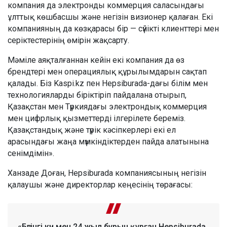
компания да электронды коммерция саласындағы
ұлттық көшбасшы және негізін визионер қалаған. Екі
компанияның да көзқарасы бір — сүйікті клиенттері мен
серіктестерінің өмірін жақсарту.
Мәміле аяқталғаннан кейін екі компания да өз
брендтері мен операциялық құрылымдарын сақтап
қалады. Біз Kaspi.kz пен Hepsiburada-дағы білім мен
технологияларды біріктіріп пайдалана отырып,
Қазақстан мен Түркиядағы электрондық коммерция
мен цифрлық қызметтерді ілгерілете береміз.
Қазақстандық және түрік кәсіпкерлері екі ел
арасындағы жаңа мүмкіндіктерден пайда алатынына
сенімдімін».
Ханзаде Доған, Hepsiburada компаниясының негізін
қалаушы және директорлар кеңесінің төрағасы:
«Бүгінгі күн мен 24 жыл бұрын құрған Hepsiburada