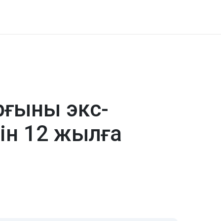
рғыны экс-
ін 12 жылға