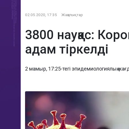
02.05.2020, 17:35
Жаңалықтар
3800 науқас: Кор
адам тіркелді
2 мамыр, 17:25-тегі эпидемиологиялық жағ