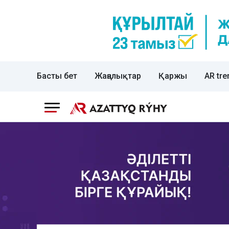
Басты бет
Жаңалықтар
Қаржы
AR tre