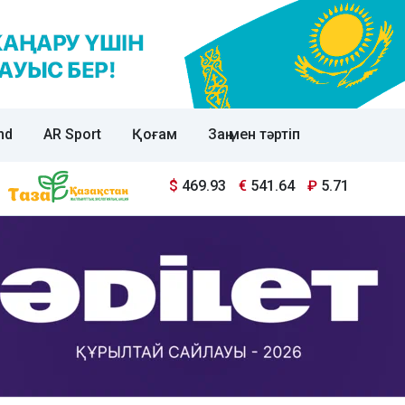
nd
AR Sport
Қоғам
Заң мен тәртіп
$
469.93
€
541.64
₽
5.71