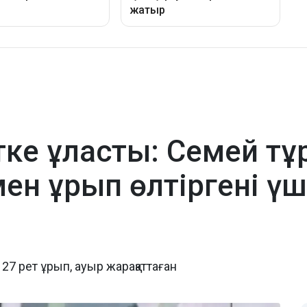
тке ұласты: Семей тұ
н ұрып өлтіргені үш
 рет ұрып, ауыр жарақаттаған