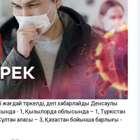
5 жағдай тіркелді, деп хабарлайды Денсаулық
ысында - 1, Қызылорда облысында – 1, Түркістан
ұлтан қаласы – 3, Қазақстан бойынша барлығы -