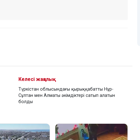
Келесі жаңалық
Түркістан облысындағы қырыққабатты Нұр-
Сұлтан мен Алматы әкімдіктері сатып алатын
болды