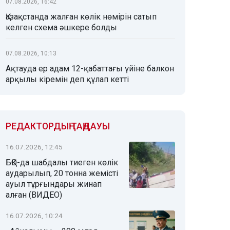
07.08.2026, 16:42
Қазақстанда жалған көлік нөмірін сатып
келген схема әшкере болды
07.08.2026, 10:13
Ақтауда ер адам 12-қабаттағы үйіне балкон
арқылы кіремін деп құлап кетті
РЕДАКТОРДЫҢ ТАҢДАУЫ
16.07.2026, 12:45
БҚО-да шабдалы тиеген көлік
аударылып, 20 тонна жемісті
ауыл тұрғындары жинап
алған (ВИДЕО)
16.07.2026, 10:24