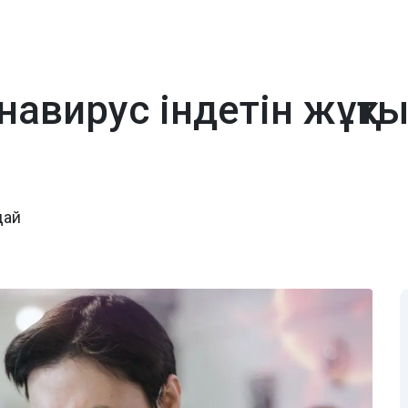
онавирус індетін жұқт
дай