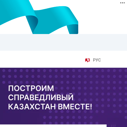
ҚАЗ
РУС