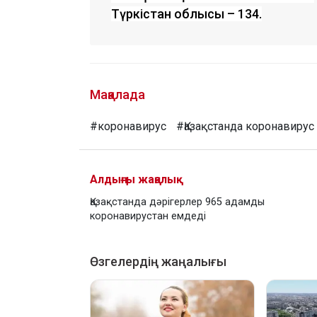
Түркістан облысы – 134.
Мақалада
#коронавирус
#Қазақстанда коронавирус
Алдыңғы жаңалық
Қазақстанда дәрігерлер 965 адамды
коронавирустан емдеді ⠀