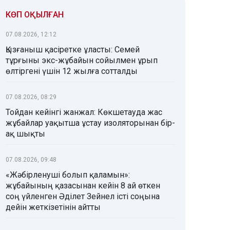
КӨП ОҚЫЛҒАН
07.08.2026, 12:12
Қызғаныш қасіретке ұласты: Семей
тұрғыны экс-жұбайын сойылмен ұрып
өлтіргені үшін 12 жылға сотталды
07.08.2026, 08:29
Тойдан кейінгі жанжал: Көкшетауда жас
жұбайлар уақытша ұстау изоляторынан бір-
ақ шықты
07.08.2026, 09:48
«Жәбірленуші болып қаламын»:
жұбайының қазасынан кейін 8 ай өткен
соң үйленген Әділет Зейнел істі соңына
дейін жеткізетінін айтты