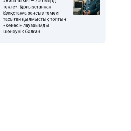
«Айналымы – 200 млрд
теңге»: Қырғызстаннан
Қазақстанға заңсыз темекі
тасыған қылмыстық топтың
«көкесі» лауазымды
шенеунік болған