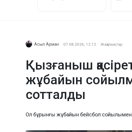
Асыл Арман
07.08.2026, 12:12
Жаңалықтар
Қызғаныш қасіре
жұбайын сойылме
сотталды
Ол бұрынғы жұбайын бейсбол сойылымен 27