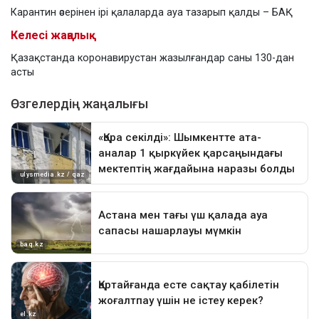
Карантин әсерінен ірі қалаларда ауа тазарып қалды – БАҚ
Келесі жаңалық
Қазақстанда коронавирустан жазылғандар саны 130-дан
асты