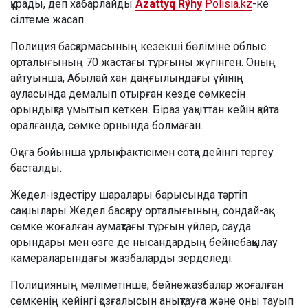
құрады, деп хабарлайды
Azattyq Rýhy
Polisia.kz
-ке
сілтеме жасап.
Полиция басқармасының кезекші бөліміне облыс
орталығының 70 жастағы тұрғыны жүгінген. Оның
айтуынша, Абылай хан даңғылындағы үйінің
ауласында демалып отырған кезде сөмкесін
орындықта ұмытып кеткен. Біраз уақыттан кейін қайта
оралғанда, сөмке орнында болмаған.
Оқиға бойынша ұрлық фактісімен сотқа дейінгі тергеу
басталды.
Жедел-іздестіру шаралары барысында тәртіп
сақшылары Жедел басқару орталығының, сондай-ақ
сөмке жоғалған аумақтағы тұрғын үйлер, сауда
орындары мен өзге де нысандардың бейнебақылау
камераларындағы жазбаларды зерделеді.
Полицияның мәліметінше, бейнежазбалар жоғалған
сөмкенің кейінгі қозғалысын анықтауға және оны тауып