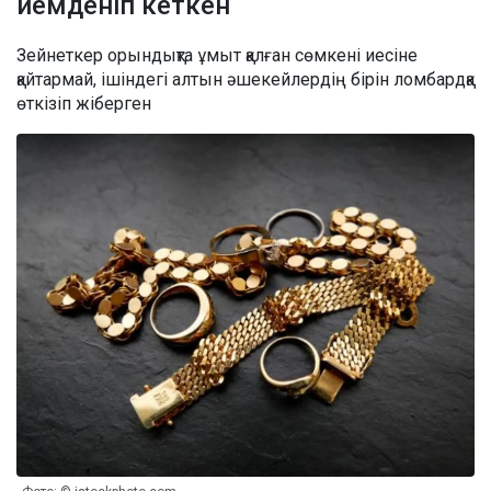
иемденіп кеткен
Зейнеткер орындықта ұмыт қалған сөмкені иесіне
қайтармай, ішіндегі алтын әшекейлердің бірін ломбардқа
өткізіп жіберген