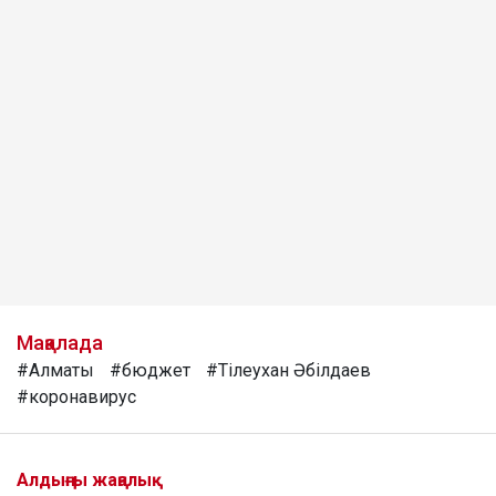
Мақалада
#Алматы
#бюджет
#Тілеухан Әбілдаев
#коронавирус
Алдыңғы жаңалық