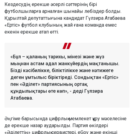
Кездесудің ерекше әсерлі сәттерінің бірі
футболшыларға арналған шынайы лебіздер болды.
Құрылтай депутаттығына кандидат Гүлзира Атабаева
«Ертіс» футбол клубының жай ғана команда емес
екенін ерекше атап өтті.
«Бұл – қаланың тарихы, мінезі және жүз
мыңнан астам адал жанкүйердің мақтанышы.
Бізді кәсібилікке, біліктілікке және нәтижеге
деген ұмтылыс біріктіреді. Сондықтан «Ертіс»
пен «Әділет» партиясының ортақ
құндылықтары өте көп», - деді Гүлзира
Атабаева.
Әңгіме барысында цифрлық мемлекет құру мәселесіне
де ерекше назар аударылды. Партия өкілдері
«Әділеттің» цифрлық сервистері, eGov және екінші