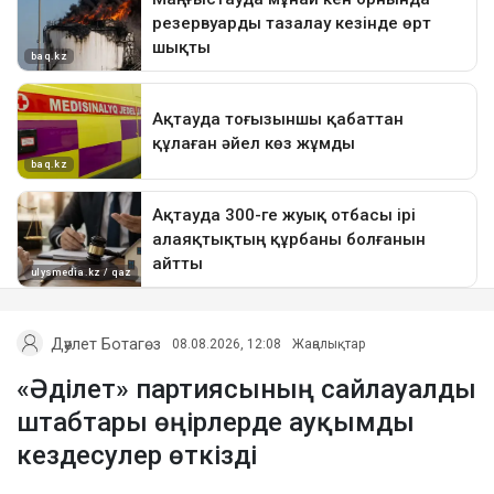
Дәулет Ботагөз
08.08.2026, 12:08
Жаңалықтар
«Әділет» партиясының сайлауалды
штабтары өңірлерде ауқымды
кездесулер өткізді