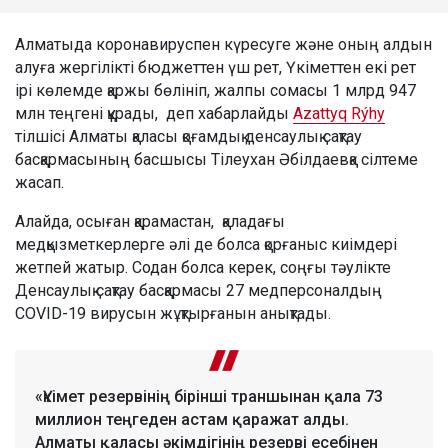
Алматыда коронавируспен күресуге және оның алдын
алуға жергілікті бюджеттен үш рет, Үкіметтен екі рет
ірі көлемде қаржы бөлініп, жалпы сомасы 1 млрд 947
млн теңгені құрады, деп хабарлайды
Azattyq Rýhy
тілшісі Алматы қаласы қоғамдық денсаулық сақтау
басқармасының басшысы Тілеухан Әбілдаевқа сілтеме
жасап.
Алайда, осыған қарамастан, қаладағы
медқызметкерлерге әлі де болса қорғаныс киімдері
жетпей жатыр. Содан болса керек, соңғы тәулікте
Денсаулық сақтау басқармасы 27 медперсоналдың
COVID-19 вирусын жұқтырғанын анықтады.
«Үкімет резервінің бірінші траншынан қала 73
миллион теңгеден астам қаражат алды.
Алматы қаласы әкімдігінің резерві есебінен