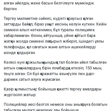
алған әйелдің жеке басын белгілеуге мүмкіндік
берген.
Тергеу мәліметіне сәйкес, күдікті қараусыз қалған
заттарды байқап, біраз уақыт иесінің келуін күткен. Кейін
сөмкені алып кеткенімен, бұл туралы полицияға
хабарламаған. Өзінің айтуынша, үйіне қайтып бара
жатқан жолда сөмкені лақтырып жіберіп, ішіндегі ұялы
телефонды, қол сағатын және алтын әшекейлерді
өзінде қалдырған.
Келесі күні қаржылық қиындыққа тап болған әйел табылған
алтын сақиналардың бірін ломбардқа өткізіп, 150 мың
теңге алған. Ол бұл қаражатты азық-түлік пен дәрі-
дәрмек сатып алуға жұмсаған.
Қазір қылмыстық іс бойынша қажетті тергеу амалдары
жүргізіліп жатыр.
Полицейлер иесі белгілі немесе оны анықтауға болатын
табылған мүлікті иемдену заң бойынша