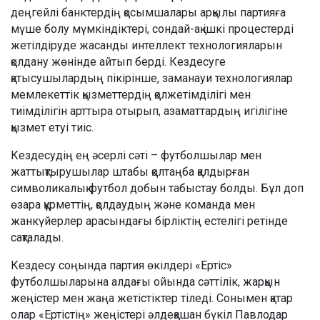
деңгейлі банктердің қосымшалары арқылы партияға
мүше болу мүмкіндіктері, сондай-ақ ішкі процестерді
жетілдіруде жасанды интеллект технологияларын
қолдану жөнінде айтып берді. Кездесуге
қатысушылардың пікірінше, заманауи технологиялар
мемлекеттік қызметтердің қолжетімділігі мен
тиімділігін арттыра отырып, азаматтардың игілігіне
қызмет етуі тиіс.
Кездесудің ең әсерлі сәті – футболшылар мен
жаттықтырушылар штабы қолтаңба қалдырған
символикалық футбол добын табыстау болды. Бұл доп
өзара құрметтің, қолдаудың және команда мен
жанкүйерлер арасындағы бірліктің естелігі ретінде
сақталады.
Кездесу соңында партия өкілдері «Ертіс»
футболшыларына алдағы ойында сәттілік, жарқын
жеңістер мен жаңа жетістіктер тіледі. Сонымен қатар
олар «Ертістің» жеңістері әлдеқашан бүкіл Павлодар