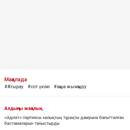
Мақалада
#Атырау
#сот үкімі
#ақша жымқыру
Алдыңғы жаңалық
«Әділет» партиясы халықтың тұрақты дамуына бағытталған
бастамаларын таныстырды