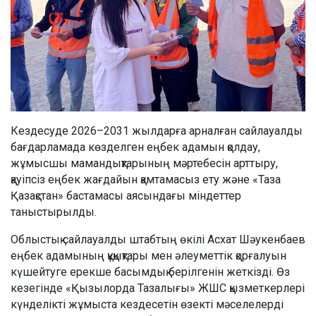
Кездесуде 2026–2031 жылдарға арналған сайлауалды
бағдарламада көзделген еңбек адамын қолдау,
жұмысшы мамандықтарының мәртебесін арттыру,
қауіпсіз еңбек жағдайын қамтамасыз ету және «Таза
Қазақстан» бастамасы аясындағы міндеттер
таныстырылды.
Облыстық сайлауалды штабтың өкілі Асхат Шәукенбаев
еңбек адамының құқықтары мен әлеуметтік қорғалуын
күшейтуге ерекше басымдық берілгенін жеткізді. Өз
кезегінде «Қызылорда Тазалығы» ЖШС қызметкерлері
күнделікті жұмыста кездесетін өзекті мәселелерді