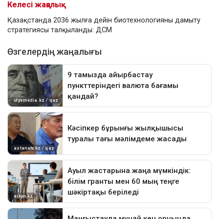
Келесі жаңалық
Қазақстанда 2036 жылға дейін биотехнологияны дамыту
стратегиясы талқыланды: ДСМ