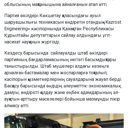
облысының мақтанышына айналғанын атап өтті.
Партия өкілдері Көкшетау қаласындағы ауыл
шаруашылығы техникасын өндіретін отандық «Kazrost
Engineering» кәсіпорнында Қазақстан Республикасы
Құрылтайы депутаттарын сайлау алдындағы үгіт-
насихат науқанын жүргізді.
Кездесу барысында сайлауалды штаб өкілдері
партияның бағдарламасының негізгі басымдықтары
таныстырылды. Штаб мүшелері алдағы кезеңге
арналған бастамалар мен жоспарларға тоқталып,
кәсіпорын қызметкерлерінің сауалдарына жауап берді.
Басқосу барысында өңірдің әлеуметтік-экономикалық
дамуы, өндірісті қолдау және еңбек адамдарының әл-
ауқатын арттыру мәселелері бойынша мазмұнды пікір
алмасу өтті.