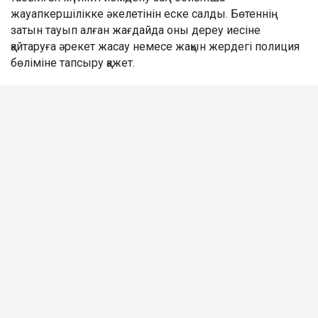
жауапкершілікке әкелетінін еске салды. Бөтеннің
затын тауып алған жағдайда оны дереу иесіне
қайтаруға әрекет жасау немесе жақын жердегі полиция
бөліміне тапсыру қажет.