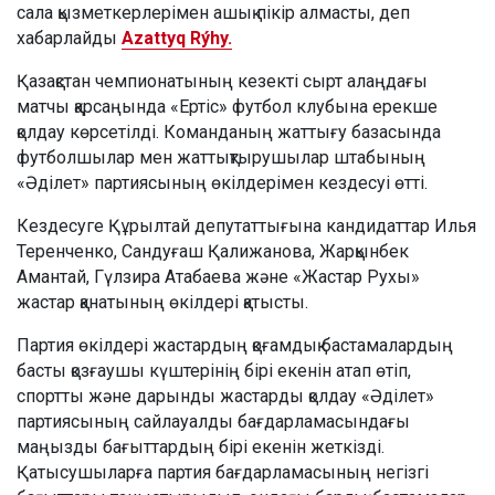
сала қызметкерлерімен ашық пікір алмасты, деп
хабарлайды
Azattyq Rýhy.
Қазақстан чемпионатының кезекті сырт алаңдағы
матчы қарсаңында «Ертіс» футбол клубына ерекше
қолдау көрсетілді. Команданың жаттығу базасында
футболшылар мен жаттықтырушылар штабының
«Әділет» партиясының өкілдерімен кездесуі өтті.
Кездесуге Құрылтай депутаттығына кандидаттар Илья
Теренченко, Сандуғаш Қалижанова, Жарқынбек
Амантай, Гүлзира Атабаева және «Жастар Рухы»
жастар қанатының өкілдері қатысты.
Партия өкілдері жастардың қоғамдық бастамалардың
басты қозғаушы күштерінің бірі екенін атап өтіп,
спортты және дарынды жастарды қолдау «Әділет»
партиясының сайлауалды бағдарламасындағы
маңызды бағыттардың бірі екенін жеткізді.
Қатысушыларға партия бағдарламасының негізгі