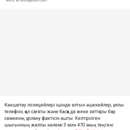
Фото: © istockphoto.com
Көкшетау полицейлері ішінде алтын әшекейлер, ұялы
телефон, қол сағаты және басқа да жеке заттары бар
сөмкенің ұрлану фактісін ашты. Келтірілген
шығынның жалпы көлемі 3 млн 470 мың теңгені