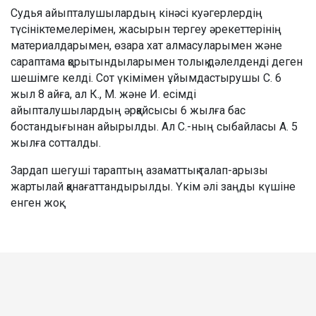
Судья айыпталушылардың кінәсі куәгерлердің
түсініктемелерімен, жасырын тергеу әрекеттерінің
материалдарымен, өзара хат алмасуларымен және
сараптама қорытындыларымен толық дәлелденді деген
шешімге келді. Сот үкімімен ұйымдастырушы С. 6
жыл 8 айға, ал К., М. және И. есімді
айыпталушылардың әрқайсысы 6 жылға бас
бостандығынан айырылды. Ал С.-ның сыбайласы А. 5
жылға сотталды.
Зардап шегуші тараптың азаматтық талап-арызы
жартылай қанағаттандырылды. Үкім әлі заңды күшіне
енген жоқ.