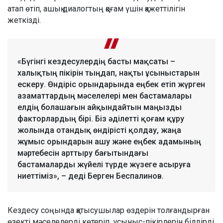
атап өтіп, ашық диалогтың қоғам үшін қажеттілігін
жеткізді.
«Бүгінгі кездесулердің басты мақсаты –
халықтың пікірін тыңдап, нақты ұсыныстарын
ескеру. Өндіріс орындарында еңбек етіп жүрген
азаматтардың мәселелері мен бастамалары
елдің болашағын айқындайтын маңызды
факторлардың бірі. Біз әділетті қоғам құру
жолында отандық өндірісті қолдау, жаңа
жұмыс орындарын ашу және еңбек адамының
мәртебесін арттыру бағытындағы
бастамаларды жүйелі түрде жүзеге асыруға
ниеттіміз», – деді Берген Беспалинов.
Кездесу соңында қатысушылар өздерін толғандырған
өзекті мәселелерді көтеріп, ұсыныс-пікірлерін білдірді.