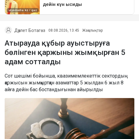
Дәулет Ботагөз
08.08.2026, 13:45
Жаңалықтар
Атырауда құбыр ауыстыруға
бөлінген қаржыны жымқырған 5
адам сотталды
Сот шешімі бойынша, квазимемлекеттік сектордың
қаржысын жымқыртқан азаматтар 5 жылдан 6 жыл 8
айға дейін бас бостандығынан айырылды