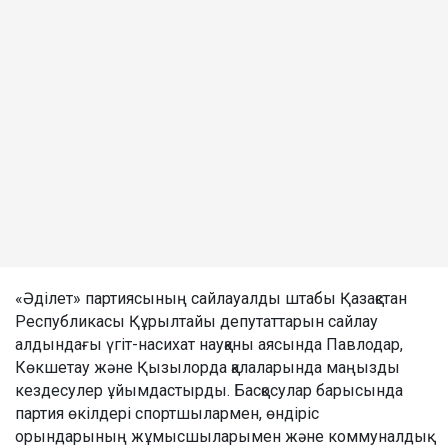
«Әділет» партиясының сайлауалды штабы Қазақстан
Республикасы Құрылтайы депутаттарын сайлау
алдындағы үгіт-насихат науқаны аясында Павлодар,
Көкшетау және Қызылорда қалаларында маңызды
кездесулер ұйымдастырды. Басқосулар барысында
партия өкілдері спортшылармен, өндіріс
орындарының жұмысшыларымен және коммуналдық