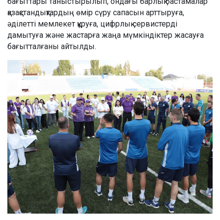
бағыттары таныстырылып, ондағы барлық бастамалар
қазақстандықтардың өмір сүру сапасын арттыруға,
әділетті мемлекет құруға, цифрлық сервистерді
дамытуға және жастарға жаңа мүмкіндіктер жасауға
бағытталғаны айтылды.