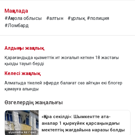
Мақалада
#Ақмола облысы
#алтын
#ұрлық
#полиция
#Ломбард
Алдыңғы жаңалық
Қарағандыда қызметтік ит жоғалып кеткен 18 жастағы
қызды тауып берді
Келесі жаңалық
Алматыда тікелей эфирде балағат сөз айтқан екі блогер
қамауға алынды