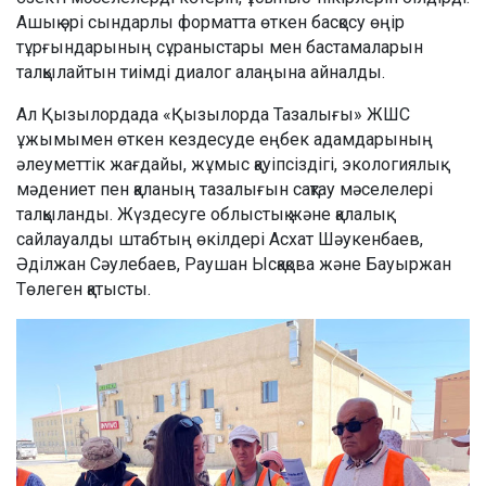
Ашық әрі сындарлы форматта өткен басқосу өңір
тұрғындарының сұраныстары мен бастамаларын
талқылайтын тиімді диалог алаңына айналды.
Ал Қызылордада «Қызылорда Тазалығы» ЖШС
ұжымымен өткен кездесуде еңбек адамдарының
әлеуметтік жағдайы, жұмыс қауіпсіздігі, экологиялық
мәдениет пен қаланың тазалығын сақтау мәселелері
талқыланды. Жүздесуге облыстық және қалалық
сайлауалды штабтың өкілдері Асхат Шәукенбаев,
Әділжан Сәулебаев, Раушан Ысқақова және Бауыржан
Төлеген қатысты.