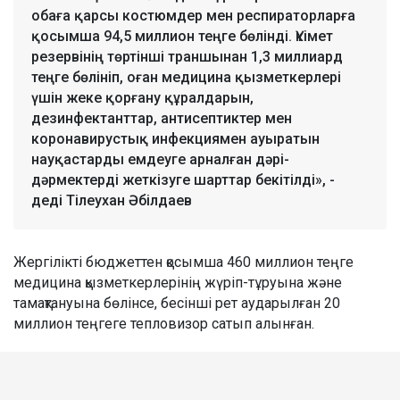
обаға қарсы костюмдер мен респираторларға
қосымша 94,5 миллион теңге бөлінді. Үкімет
резервінің төртінші траншынан 1,3 миллиард
теңге бөлініп, оған медицина қызметкерлері
үшін жеке қорғану құралдарын,
дезинфектанттар, антисептиктер мен
коронавирустық инфекциямен ауыратын
науқастарды емдеуге арналған дәрі-
дәрмектерді жеткізуге шарттар бекітілді», -
деді Тілеухан Әбілдаев
Жергілікті бюджеттен қосымша 460 миллион теңге
медицина қызметкерлерінің жүріп-тұруына және
тамақтануына бөлінсе, бесінші рет аударылған 20
миллион теңгеге тепловизор сатып алынған.