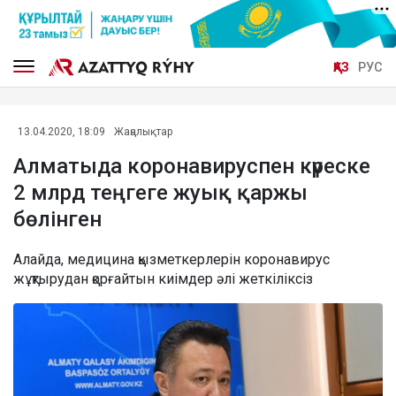
ҚАЗ
РУС
13.04.2020, 18:09
Жаңалықтар
Алматыда коронавируспен күреске
2 млрд теңгеге жуық қаржы
бөлінген
Алайда, медицина қызметкерлерін коронавирус
жұқтырудан қорғайтын киімдер әлі жеткіліксіз