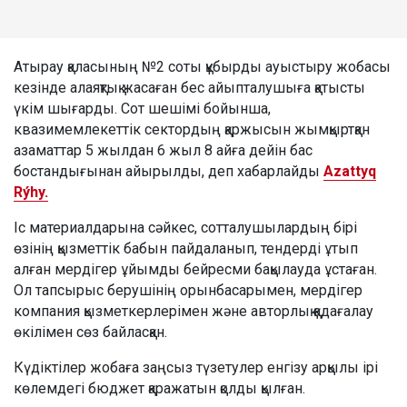
Атырау қаласының №2 соты құбырды ауыстыру жобасы
кезінде алаяқтық жасаған бес айыпталушыға қатысты
үкім шығарды. Сот шешімі бойынша,
квазимемлекеттік сектордың қаржысын жымқыртқан
азаматтар 5 жылдан 6 жыл 8 айға дейін бас
бостандығынан айырылды, деп хабарлайды
Azattyq
Rýhy.
Іс материалдарына сәйкес, сотталушылардың бірі
өзінің қызметтік бабын пайдаланып, тендерді ұтып
алған мердігер ұйымды бейресми бақылауда ұстаған.
Ол тапсырыс берушінің орынбасарымен, мердігер
компания қызметкерлерімен және авторлық қадағалау
өкілімен сөз байласқан.
Күдіктілер жобаға заңсыз түзетулер енгізу арқылы ірі
көлемдегі бюджет қаражатын қолды қылған.