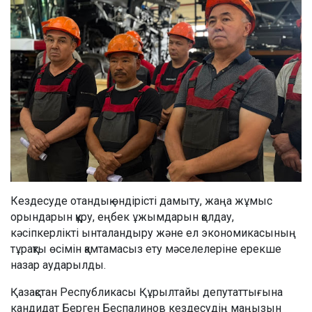
Кездесуде отандық өндірісті дамыту, жаңа жұмыс
орындарын құру, еңбек ұжымдарын қолдау,
кәсіпкерлікті ынталандыру және ел экономикасының
тұрақты өсімін қамтамасыз ету мәселелеріне ерекше
назар аударылды.
Қазақстан Республикасы Құрылтайы депутаттығына
кандидат Берген Беспалинов кездесудің маңызын