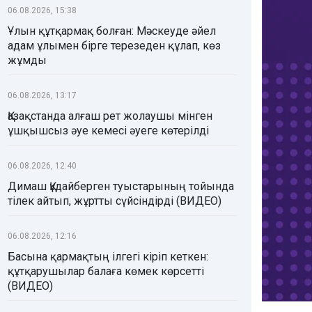
06.08.2026, 15:38
Ұлын құтқармақ болған: Мәскеуде әйел
адам ұлымен бірге терезеден құлап, көз
жұмды
06.08.2026, 13:17
Қазақстанда алғаш рет жолаушы мінген
ұшқышсыз әуе кемесі әуеге көтерілді
06.08.2026, 12:40
Димаш Құдайберген туыстарының тойында
тілек айтып, жұртты сүйсіндірді (ВИДЕО)
06.08.2026, 12:16
Басына қармақтың ілгегі кіріп кеткен:
құтқарушылар балаға көмек көрсетті
(ВИДЕО)