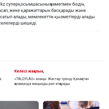
kz суперқосымшасының көмегімен біздің
асап, жеке қаражаттарын басқарады және
т сатып алады, мемлекеттік қызметтерді алады
әселелерді шешеді.
Келесі жаңалық
а
«TALQYLAU» алаңы: Жастар тренді Қазақстан
қоғамында маңызды рөл атқарады