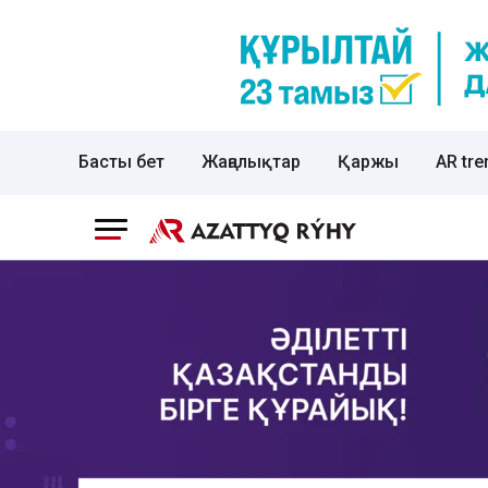
Басты бет
Жаңалықтар
Қаржы
AR tre