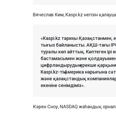
Вячеслав Ким, Kaspi.kz негізін қалаушы
«Kaspi.kz тарихы Қазақстанмен, 
тығыз байланысты. АҚШ-тағы IPO
туралы көп айттық. Көптеген ірі
бастамасымен және қолдауымен
цифрландырудың ерекше қарқынм
Kaspi.kz-тің Америка нарығына сә
және қазақстандық компанияларғ
екеніне сенімдіміз».
Кэрен Сноу, NASDAQ жаһандық орнала