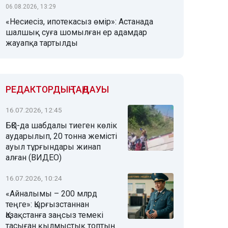
06.08.2026, 13:29
«Несиесіз, ипотекасыз өмір»: Астанада
шалшық суға шомылған ер адамдар
жауапқа тартылды
РЕДАКТОРДЫҢ ТАҢДАУЫ
16.07.2026, 12:45
БҚО-да шабдалы тиеген көлік
аударылып, 20 тонна жемісті
ауыл тұрғындары жинап
алған (ВИДЕО)
16.07.2026, 10:24
«Айналымы – 200 млрд
теңге»: Қырғызстаннан
Қазақстанға заңсыз темекі
тасыған қылмыстық топтың