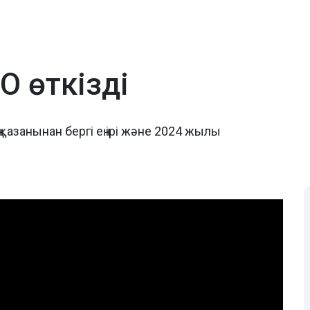
PO өткізді
 қазанынан бергі ең ірі және 2024 жылы