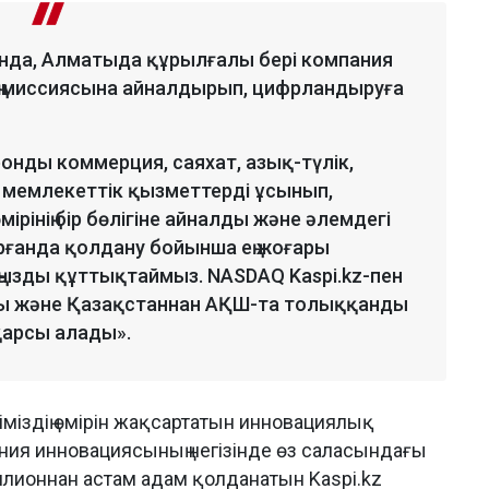
анда, Алматыда құрылғалы бері компания
нің миссиясына айналдырып, цифрландыруға
онды коммерция, саяхат, азық-түлік,
 мемлекеттік қызметтерді ұсынып,
ірінің бір бөлігіне айналды және әлемдегі
ғанда қолдану бойынша ең жоғары
даңызды құттықтаймыз. NASDAQ Kaspi.kz-пен
ды және Қазақстаннан АҚШ-та толыққанды
қарсы алады».
ріміздің өмірін жақсартатын инновациялық
ния инновациясының негізінде өз саласындағы
иллионнан астам адам қолданатын Kaspi.kz