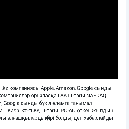
i.kz компаниясы Apple, Amazon, Google сынды
 компаниялар орналасқан АҚШ-тағы NASDAQ
n, Google сынды бүкіл әлемге танымал
. Kaspi.kz-тің АҚШ-тағы IPO-сы өткен жылдың
жылы алғашқылардың бірі болды, деп хабарлайды