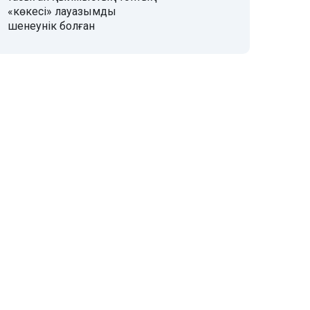
«көкесі» лауазымды
шенеунік болған