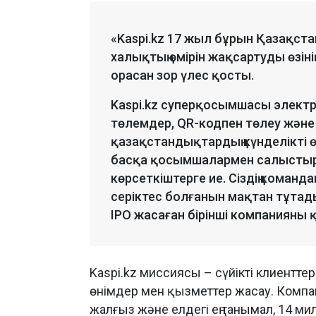
«Kaspi.kz 17 жыл бұрын Қазақст
халықтың өмірін жақсартуды өзі
орасан зор үлес қосты.
Kaspi.kz суперқосымшасы электр
төлемдер, QR-кодпен төлеу және
қазақстандықтардың күнделікті өм
басқа қосымшалармен салыстыр
көрсеткіштерге ие. Сіздің коман
серіктес болғанын мақтан тұта
IPO жасаған бірінші компанияны 
Kaspi.kz миссиясы – сүйікті клиентте
өнімдер мен қызметтер жасау. Компа
жалғыз және елдегі ең танымал, 14 м