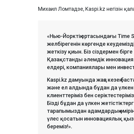
Михаил Ломтадзе, Kaspi.kz негізін қа
«Нью-Йорктің ортасындағы Time 
желбірегенін көргенде кеудемізд
жеткізу қиын. Біз сіздермен бірге
Қазақстанды әлемдік инновация к
елдері, компаниялары мен инвест
Kaspi.kz дамуында жаңа кезең баст
және ел алдында бұдан да үлкен жа
клиенттеріміз бен серіктестеріміз
Бізді бұдан да үлкен жетістіктерг
тарапымыздан адамдардың өмірі
үлес қосатын инновациялық қыз
береміз!».