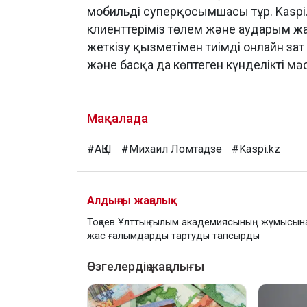
мобильді суперқосымшасы тұр. Kaspi.
клиенттеріміз төлем және аударым ж
жеткізу қызметімен тиімді онлайн за
және басқа да көптеген күнделікті м
Мақалада
#АҚШ
#Михаил Ломтадзе
#Kaspi.kz
Алдыңғы жаңалық
Тоқаев Ұлттық ғылым академиясының жұмысын
жас ғалымдарды тартуды тапсырды