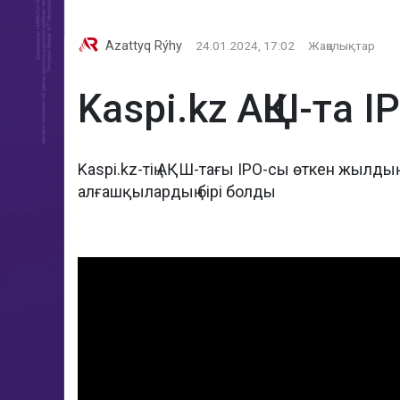
Azattyq Rýhy
24.01.2024, 17:02
Жаңалықтар
Kaspi.kz АҚШ-та I
Kaspi.kz-тің АҚШ-тағы IPO-сы өткен жылдың
алғашқылардың бірі болды