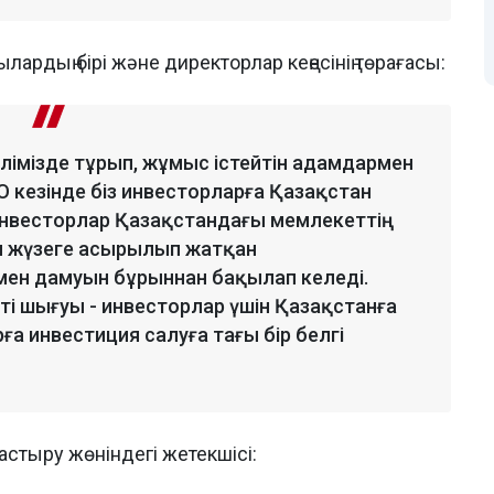
лардың бірі және директорлар кеңесінің төрағасы:
елімізде тұрып, жұмыс істейтін адамдармен
 кезінде біз инвесторларға Қазақстан
 инвесторлар Қазақстандағы мемлекеттің
 жүзеге асырылып жатқан
ен дамуын бұрыннан бақылап келеді.
тті шығуы - инвесторлар үшін Қазақстанға
а инвестиция салуға тағы бір белгі
стыру жөніндегі жетекшісі: