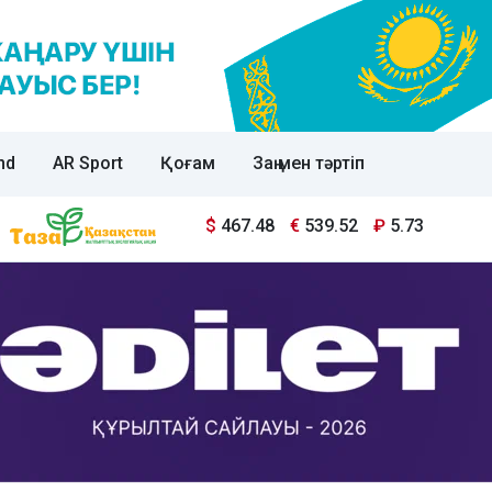
nd
AR Sport
Қоғам
Заң мен тәртіп
$
467.48
€
539.52
₽
5.73