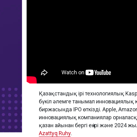
Қазақстандық ірі технологиялық Kasp
бүкіл әлемге танымал инновациялық
биржасында IPO өткізді. Apple, Amazo
инновациялық компаниялар орналасқан
қазан айынан бергі ең ірі және 2024 
Azattyq Ruhy
.