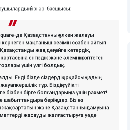
лаушылардың бірі әрі басшысы:
Square-де Қазақстанның үлкен жалауы
і кернеген мақтаныш сезімін сөзбен айтып
 Қазақстанды жаңа деңгейге көтердік,
артасына енгіздік және әлемнің көптеген
орлары үшін үлгі болдық.
алды. Енді бізде сіздердің әрқайсыңыздың
уапкершілік тұр. Біздің сүйікті
ге бізбен бірге болғандарыңыз үшін рахмет!
е шабыттандыра беріңіздер. Біз өз
н жақсартатын және Қазақстанның дамуына
меттерді жасауды жалғастыруға уәде