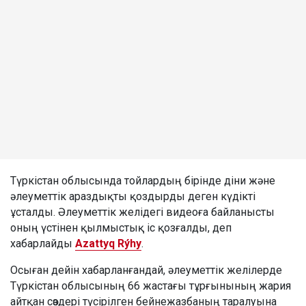
Түркістан облысында тойлардың бірінде діни және
әлеуметтік араздықты қоздырды деген күдікті
ұсталды. Әлеуметтік желідегі видеоға байланысты
оның үстінен қылмыстық іс қозғалды, деп
хабарлайды
Azattyq Rýhy
.
Осыған дейін хабарланғандай, әлеуметтік желілерде
Түркістан облысының 66 жастағы тұрғынының жария
айтқан сөздері түсірілген бейнежазбаның таралуына