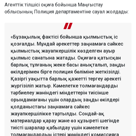
Агенттік тілшісі оқиға бойынша Маңғыстау
облысының Полиция департаментіне сауал жолдады:
«Бұзақылық фактісі бойынша қылмыстық іс
қозғалды. Мұндай әрекеттер заңнамаға сәйкес
қылмыстық жауапкершілік көзделген ауыр
қылмыс санатына жатады. Оқиғаға қатысқан
барлық тұлғаның жеке басы анықталып, заңды
өкілдерімен бірге полиция бөліміне жеткізілді.
Қазіргі уақытта барлық қажетті тергеу әрекеті
жүргізіліп жатыр. Кәмелетке толмағандарды
тәрбиелеу жөніндегі міндеттерін тиісінше
орындамағаны үшін олардың заңды өкілдері
қолданыстағы заңнамаға сәйкес
жауапкершілікке тартылды. Сондай-ақ
материалдар қарау және өз құзыреті шегінде
тиісті шаралар қабылдау үшін кәмелетке
толмағандардың істері жөніндегі комиссияға