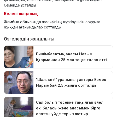
Ірі алаяқтық үшін сотталып, жасырынып жүрген күдікті
Семейде ұсталды
Келесі жаңалық
Жамбыл облысында жүк көлігінің жүргізушісін соққыға
жыққан ағайындылар сотталды