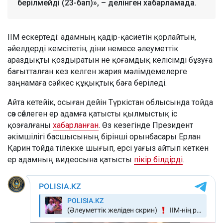
берілмейді (23-бап)», – делінген хабарламада.
ІІМ ескертеді: адамның қадір-қасиетін қорлайтын,
әйелдерді кемсітетін, діни немесе әлеуметтік
араздықты қоздыратын не қоғамдық келісімді бұзуға
бағытталған кез келген жария мәлімдемелерге
заңнамаға сәйкес құқықтық баға беріледі.
Айта кетейік, осыған дейін Түркістан облысында тойда
сөз сөйлеген ер адамға қатысты қылмыстық іс
қозғалғаны
хабарланған
. Өз кезегінде Президент
әкімшілігі басшысының бірінші орынбасары Ерлан
Қарин тойда тілекке шығып, ерсі уағыз айтып кеткен
ер адамның видеосына қатысты
пікір білдірді
.