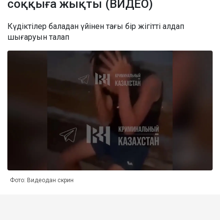
соққыға жықты (ВИДЕО)
Күдіктілер баладан үйінен тағы бір жігітті алдап
шығаруын талап
Фото: Видеодан скрин