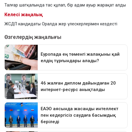
Талғар шатқалында тас құлап, бір адам ауыр жарақат алды
Келесі жаңалық
ЖСДП кандидаты Оралда жер үлескерлерімен кездесті