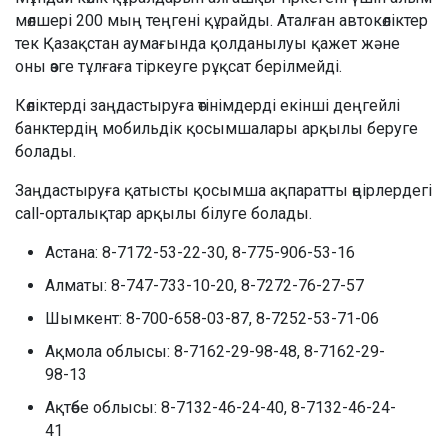
мөлшері 200 мың теңгені құрайды. Аталған автокөліктер
тек Қазақстан аумағында қолданылуы қажет және
оны өзге тұлғаға тіркеуге рұқсат берілмейді.
Көліктерді заңдастыруға өтінімдерді екінші деңгейлі
банктердің мобильдік қосымшалары арқылы беруге
болады.
Заңдастыруға қатысты қосымша ақпаратты өңірлердегі
call-орталықтар арқылы білуге болады.
Астана: 8-7172-53-22-30, 8-775-906-53-16
Алматы: 8-747-733-10-20, 8-7272-76-27-57
Шымкент: 8-700-658-03-87, 8-7252-53-71-06
Ақмола облысы: 8-7162-29-98-48, 8-7162-29-
98-13
Ақтөбе облысы: 8-7132-46-24-40, 8-7132-46-24-
41