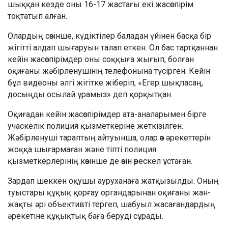
шыққан кезде оны 16-17 жастағы екі жасөспірім
тоқтатып алған.
Олардың сөзінше, күдіктілер баладан үйінен басқа бір
жігітті алдап шығаруын талап еткен. Ол бас тартқаннан
кейін жасөспірімдер оны соққыға жығып, болған
оқиғаны жәбірленушінің телефонына түсірген. Кейін
бұл видеоны әлгі жігітке жіберіп, «Егер шықпасаң,
досыңды осылай ұрамыз» деп қорқытқан.
Оқиғадан кейін жасөспірімдер ата-аналарымен бірге
учаскелік полиция қызметкеріне жеткізілген.
Жәбірленуші тараптың айтуынша, олар өз әрекеттерін
жоққа шығармаған және тіпті полиция
қызметкерлерінің көзінше де өзін өрескел ұстаған.
Зардап шеккен оқушы ауруханаға жатқызылды. Оның
туыстары құқық қорғау органдарынан оқиғаны жан-
жақты әрі объективті тергеп, шабуыл жасағандардың
әрекетіне құқықтық баға беруді сұрады.