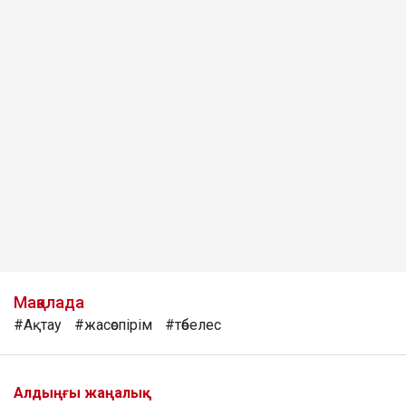
Мақалада
#Ақтау
#жасөспірім
#төбелес
Алдыңғы жаңалық