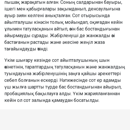
пышақ жарақатын алған. Соның салдарынан бауыры,
ішегі мен қабырғалары зақымданып, денсаулығына
ауыр зиян келгені анықталған. Сот отырысында
айыпталушы кінәсін толық мойындап, оқиғадан кейін
ұлымен татуласқанын айтып, өзін бас бостандығынан
айырмауды сұрады. Жәбірленуші де жанжалды өзі
бастағанын растады және әкесіне жеңіл жаза
тағайындауды өтінді.
Үкім шығару кезінде сот айыпталушының шын
өкінетінін, тараптардың татуласқанын және жанжалдың
туындауына жәбірленушінің заңға қайшы әрекеттері
себеп болғанын ескерді. Нәтижесінде сот ер адамды
үш жылға шартты түрде бас бостандығынан айырып,
пробациялық бақылауға алды. Үкім жарияланғаннан
кейін ол сот залында қамаудан босатылды.