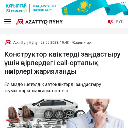
ҚАЗ
РУС
Azattyq Rýhy
23.05.2023, 10:48
Жаңалықтар
Конструктор көліктерді заңдастыру
үшін өңірлердегі call-орталық
нөмірлері жарияланды
Елімізде шетелдік автокөліктерді заңдастыру
жұмыстары жалғасып жатыр