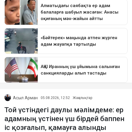
Асыл Арман
05.08.2026, 12:52
Жаңалықтар
Той үстіндегі даулы мәлімдеме: ер
адамның үстінен үш бірдей баппен
іс қозғалып, қамауға алынды