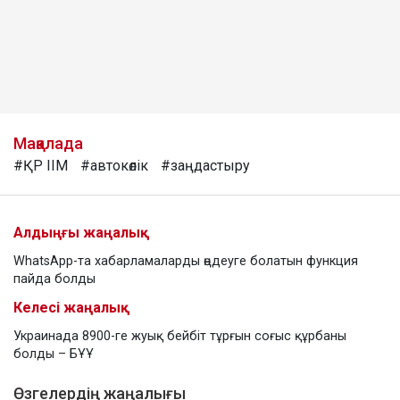
Мақалада
#ҚР ІІМ
#автокөлік
#заңдастыру
Алдыңғы жаңалық
WhatsApp-та хабарламаларды өңдеуге болатын функция
пайда болды
Келесі жаңалық
Украинада 8900-ге жуық бейбіт тұрғын соғыс құрбаны
болды – БҰҰ