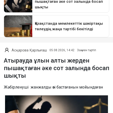
Асқарова Қарлығаш
05.08.2026, 14:42
Заң мен тәртіп
Атырауда ұлын алты жерден
пышақтаған әке сот залында босап
шықты
Жәбірленуші жанжалды өзі бастағанын мойындаған