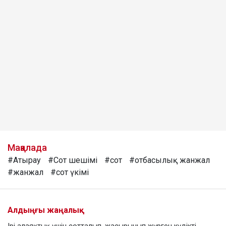
Мақалада
#Атырау
#Сот шешімі
#сот
#отбасылық жанжал
#жанжал
#сот үкімі
Алдыңғы жаңалық