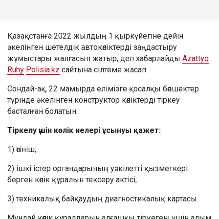
Қазақстанға 2022 жылдың 1 қыркүйегіне дейін
әкелінген шетелдік автокөліктерді заңдастыру
жұмыстары жалғасып жатыр, деп хабарлайды
Azattyq
Ruhy
Polisia.kz
сайтына сілтеме жасап.
Сондай-ақ, 22 мамырда елімізге қосалқы бөлшектер
түрінде әкелінген конструктор көліктерді тіркеу
басталған болатын.
Тіркелу үшін көлік иелері ұсынуы қажет:
1) өтініш;
2) ішкі істер органдарының уәкілетті қызметкері
берген көлік құралын тексеру актісі;
3) техникалық байқаудың диагностикалық картасы.
Мұндай көлік құралдарын алғашқы тіркегені үшін алым