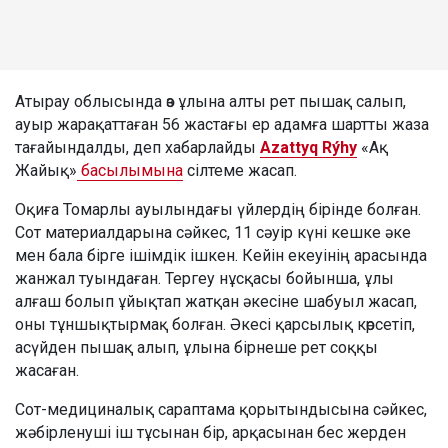
Атырау облысында өз ұлына алты рет пышақ салып,
ауыр жарақаттаған 56 жастағы ер адамға шартты жаза
тағайындалды, деп хабарлайды
Azattyq Rýhy
«Ақ
Жайық»
басылымына
сілтеме жасап.
Оқиға Томарлы ауылындағы үйлердің бірінде болған.
Сот материалдарына сәйкес, 11 сәуір күні кешке әке
мен бала бірге ішімдік ішкен. Кейін екеуінің арасында
жанжал туындаған. Тергеу нұсқасы бойынша, ұлы
алғаш болып ұйықтап жатқан әкесіне шабуыл жасап,
оны тұншықтырмақ болған. Әкесі қарсылық көрсетіп,
асүйден пышақ алып, ұлына бірнеше рет соққы
жасаған.
Сот-медициналық сараптама қорытындысына сәйкес,
жәбірленуші іш тұсынан бір, арқасынан бес жерден