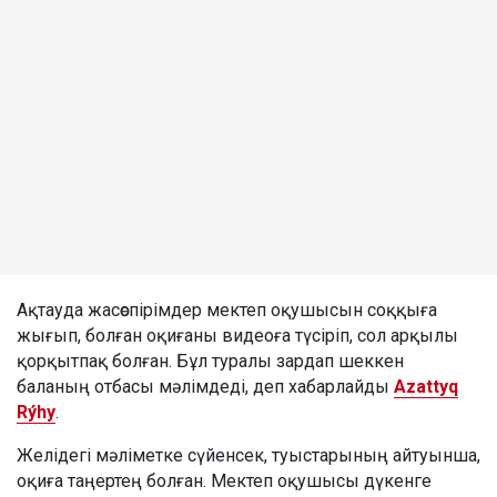
Ақтауда жасөспірімдер мектеп оқушысын соққыға
жығып, болған оқиғаны видеоға түсіріп, сол арқылы
қорқытпақ болған. Бұл туралы зардап шеккен
баланың отбасы мәлімдеді, деп хабарлайды
Azattyq
Rýhy
.
Желідегі мәліметке сүйенсек, туыстарының айтуынша,
оқиға таңертең болған. Мектеп оқушысы дүкенге