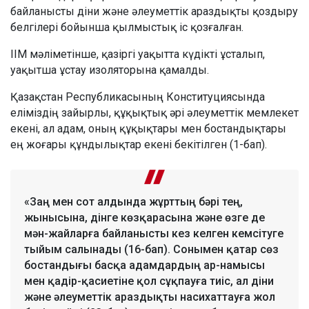
байланысты діни және әлеуметтік араздықты қоздыру
белгілері бойынша қылмыстық іс қозғалған.
ІІМ мәліметінше, қазіргі уақытта күдікті ұсталып,
уақытша ұстау изоляторына қамалды.
Қазақстан Республикасының Конституциясында
еліміздің зайырлы, құқықтық әрі әлеуметтік мемлекет
екені, ал адам, оның құқықтары мен бостандықтары
ең жоғары құндылықтар екені бекітілген (1-бап).
«Заң мен сот алдында жұрттың бәрі тең,
жынысына, дінге көзқарасына және өзге де
мән-жайларға байланысты кез келген кемсітуге
тыйым салынады (16-бап). Сонымен қатар сөз
бостандығы басқа адамдардың ар-намысы
мен қадір-қасиетіне қол сұқпауға тиіс, ал діни
және әлеуметтік араздықты насихаттауға жол