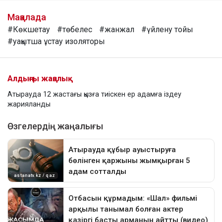
Мақалада
#Көкшетау
#төбелес
#жанжал
#үйлену тойы
#уақытша ұстау изоляторы
Алдыңғы жаңалық
Атырауда 12 жастағы қызға тиіскен ер адамға іздеу
жарияланды