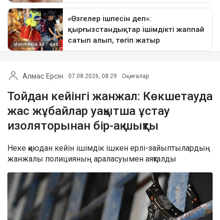
Алмас Ерсін
07.08.2026, 08:29
Оқиғалар
Тойдан кейінгі жанжал: Көкшетауда
жас жұбайлар уақытша ұстау
изоляторынан бір-ақ шықты
Неке қиюдан кейін ішімдік ішкен ерлі-зайыптылардың
жанжалы полицияның араласуымен аяқталды