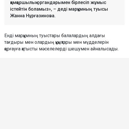
қамқоршылық органдарымен бірлесіп жұмыс
істейтін боламыз», – деді марқұмның туысы
Жанна Нұрғазинова.
Енді марқұмның туыстары балалардың алдағы
тағдыры мен олардың құқықтары мен мүдделерін
қорғауға қатысты мәселелерді шешумен айналысады.