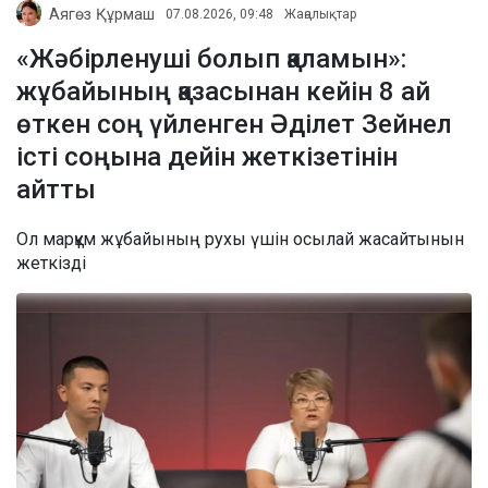
Аягөз Құрмаш
07.08.2026, 09:48
Жаңалықтар
«Жәбірленуші болып қаламын»:
жұбайының қазасынан кейін 8 ай
өткен соң үйленген Әділет Зейнел
істі соңына дейін жеткізетінін
айтты
Ол марқұм жұбайының рухы үшін осылай жасайтынын
жеткізді