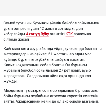
Семей тұрғыны бұрынғы әйелін бейсбол сойылымен
ұрып өлтіргені үшін 12 жылға сотталды, деп
хабарлайды
Azattyq Rýhy
агенттігі
КТК
арнасына
сілтеме жасап.
Қайғылы оқиға сәуір айында үйдің ауласында болған. Іс
материалдарына сәйкес, 51 жастағы ер адам мас
күйінде бұрынғы жұбайына шабуыл жасаған.
Қақтығысқа қызғаныш себеп болған. Ол бұрынғы
жұбайын бейсбол сойылымен 27 рет ұрып, ауыр
жарақаттаған. Салдарынан әйел оқиға орнында көз
жұмды.
Марқұмның туыстары сотта ер адамның бірнеше жыл
бойы бұрынғы жұбайына агрессия көрсетіп келгенін
айтты. Ажырасқаннан кейін де ол экс-әйелін қызғанып,