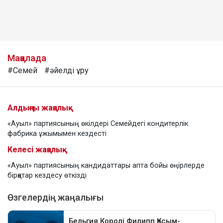
Мақалада
#Семей
#әйелді ұру
Алдыңғы жаңалық
«Ауыл» партиясының өкілдері Семейдегі кондитерлік
фабрика ұжымымен кездесті
Келесі жаңалық
«Ауыл» партиясының кандидаттары апта бойы өңірлерде
бірқатар кездесу өткізді