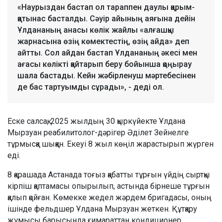
«Наурыздан бастап ол тараппен даулы қарым-
қатынас басталды. Сәуір айының аяғына дейін
Ұлдананың анасы көлік жайлы «алғашқы
жарнасына өзің көмектестің, өзің айда» деп
айтты. Сол айдан бастап Ұлдананың әкесі мен
ағасы көлікті қайтарып беру бойынша қоңырау
шала бастады. Кейн жәбірленуш мәртебесінен
де бас тартуымды сұрады», - деді ол.
Еске салсақ, 2025 жылдың 30 қыркүйекте Ұлдана
Мырзуан реабилитолог-дәрігер Әділет Зейнелге
тұрмысқа шыққан. Екеуі 8 жыл көңіл жарастырып жүрген
еді.
8 қарашада Астанада тоғыз қабатты тұрғын үйдің сыртқы
кірпіш қаптамасы опырылып, астында бірнеше тұрғын
қалып қойған. Көмекке жедел жәрдем бригадасы, оның
ішінде фельдшер Ұлдана Мырзуан жеткен. Құтқару
жұмысы барысында ғимараттан кондиционер