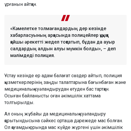
ұрғанын айтқан.
«Кәмелетке толмағандардың дер кезінде
хабарласуының арқасында полицейлер құқыққа
қайшы әрекетті жедел тоқтатып, бұдан да ауыр
салдардың алдын алуы мүмкін болды», – деп
мәлімдеді полиция.
Ұстау кезінде ер адам балағат сөздер айтып, полиция
қызметкерлерінің заңды талаптарына бағынбаған және
медициналық куәландырудан өтуден бас тартқан.
Осыған байланысты оған әкімшілік хаттама
толтырылды.
Ал оның жұбайы да медициналық куәландыру
қорытындысына сәйкес орташа дәрежеде мас болған.
Ол қоғамдық орында мас күйде жүргені үшін әкімшілік