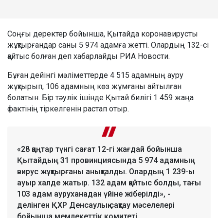
Соңғы деректер бойынша, Қытайда коронавирусты
жұқтырғандар саны 5 974 адамға жетті. Олардың 132-сі
қайтыс болған деп хабарлайды РИА Новости.
Бұған дейінгі мәліметтерде 4 515 адамның ауру
жұқтырып, 106 адамның көз жұмғаны айтылған
болатын. Бір тәулік ішінде Қытай билігі 1 459 жаңа
фактінің тіркелгенін растап отыр.
«28 қаңтар түнгі сағат 12-гі жағдай бойынша
Қытайдың 31 провинциясында 5 974 адамның
вирус жұқтырғаны анықталды. Олардың 1 239-ы
ауыр халде жатыр. 132 адам қайтыс болды, тағы
103 адам ауруханадан үйіне жіберілді», -
делінген ҚХР Денсаулық сақтау мәселелері
бойынша мемлекеттік комитеті.