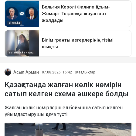
Асыл Арман
07.08.2026, 16:42
Жаңалықтар
Қазақстанда жалған көлік нөмірін
сатып келген схема әшкере болды
Жалған көлік нөмірлерін ел бойынша сатып келген
ұйымдастырушы қолға түсті