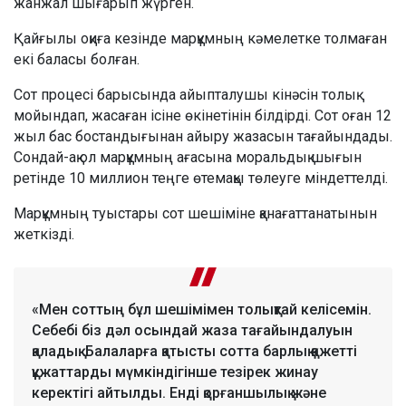
жанжал шығарып жүрген.
Қайғылы оқиға кезінде марқұмның кәмелетке толмаған
екі баласы болған.
Сот процесі барысында айыпталушы кінәсін толық
мойындап, жасаған ісіне өкінетінін білдірді. Сот оған 12
жыл бас бостандығынан айыру жазасын тағайындады.
Сондай-ақ ол марқұмның ағасына моральдық шығын
ретінде 10 миллион теңге өтемақы төлеуге міндеттелді.
Марқұмның туыстары сот шешіміне қанағаттанатынын
жеткізді.
«Мен соттың бұл шешімімен толықтай келісемін.
Себебі біз дәл осындай жаза тағайындалуын
қаладық. Балаларға қатысты сотта барлық қажетті
құжаттарды мүмкіндігінше тезірек жинау
керектігі айтылды. Енді қорғаншылық және