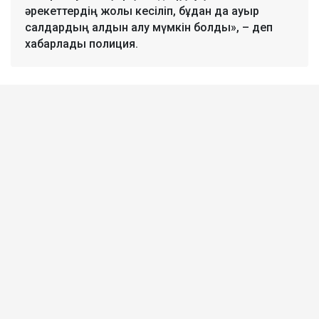
әрекеттердің жолы кесіліп, бұдан да ауыр
салдардың алдын алу мүмкін болды», – деп
хабарлады полиция.