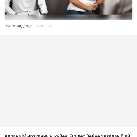
Фото: видеодан скриншот
Ұлдана Мырзуанның күйеуі Әділет Зейнел қазадан 8 ай