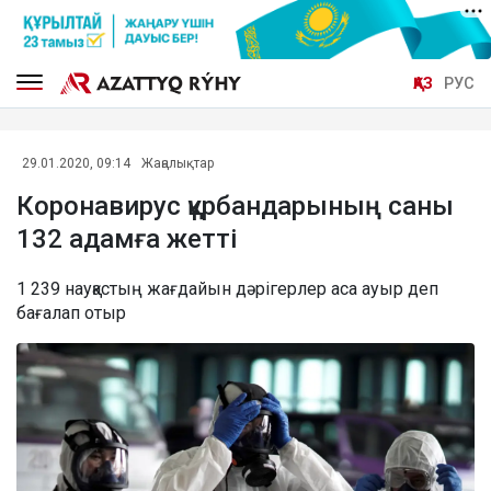
ҚАЗ
РУС
29.01.2020, 09:14
Жаңалықтар
Коронавирус құрбандарының саны
132 адамға жетті
1 239 науқастың жағдайын дәрігерлер аса ауыр деп
бағалап отыр