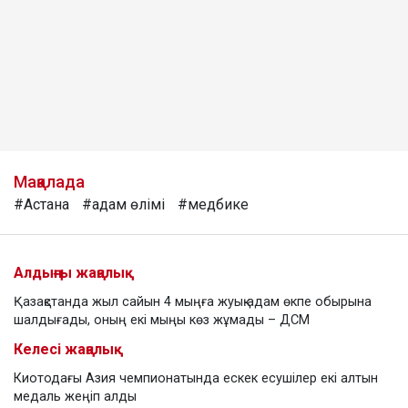
Мақалада
#Астана
#адам өлімі
#медбике
Алдыңғы жаңалық
Қазақстанда жыл сайын 4 мыңға жуық адам өкпе обырына
шалдығады, оның екі мыңы көз жұмады – ДСМ
Келесі жаңалық
Киотодағы Азия чемпионатында ескек есушілер екі алтын
медаль жеңіп алды