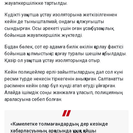
жауапкершілікке тартылды.
Күдікті уақытша ұстау изоляторына жеткізілгеннен
кейін де тынышталмай, ондағы қолжуғышты
сындырған. Осы әрекеті үшін оған ұсақ бұзақылық
бойынша жауапкершілік жүктелді.
Бұдан бөлек, сот ер адамға билік өкілін қорлау фактісі
бойынша қылмыстық іс қозғау туралы шешім қабылдады.
Қазір ол уақытша ұстау изоляторында отыр.
Кейін полицейлер ерлі-зайыптылардың дәл сол күні
ресми түрде некесін тіркегенін анықтаған. Салтанатты
рәсімнен кейін олар бұл күнді атап өтуді ұйғарған.
Алайда ішімдік соңы жанжалға ұласып, полицияның
араласуына себеп болған.
«Кәмелетке толмағандардың дер кезінде
хабарласуының арқасында құқыққа қайшы