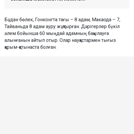
Бұдан бөлек, Гонконгта тағы – 8 адам, Макаода – 7,
Тайваньда 8 адам ауру жұқтырған. Дәрігерлер бүкіл
әлем бойынша 60 мыңдай адамның бақылауға
алынғанын айтып отыр. Олар науқастармен тығыз
қарым-қатынаста болған.