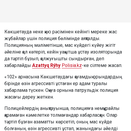
Көкшетауда неке қию рәсімінен кейінгі мереке жас
жұбайлар үшін полиция бөлімінде аяқталды.
Полицияның мәліметінше, мас күйдегі күйеу жігіт
әйеліне қол көтеріп, кейін уақытша ұстау изоляторында
да тәртіп бұзып, қолжуғышты сындырған, деп
хабарлайды
Azattyq Rýhy
Polisia.kz
-ке сілтеме жасап.
«102» арнасына Көкшетаудағы қоғамдық орындардың
бірінде өзін агрессивті ұстаған ер адам туралы
хабарлама түскен. Оқиға орнына патрульдік полиция
жасағы дереу жеткен.
Полицейлердің анықтауынша, полицияға немқұрайлы
қарамаған кәмелетке толмағандар хабарласқан. Олар
тәртіп бұзған азаматты көрсетіп, оның мас күйде
болғанын, өзін агрессивті ұстап, жанындағы әйелді