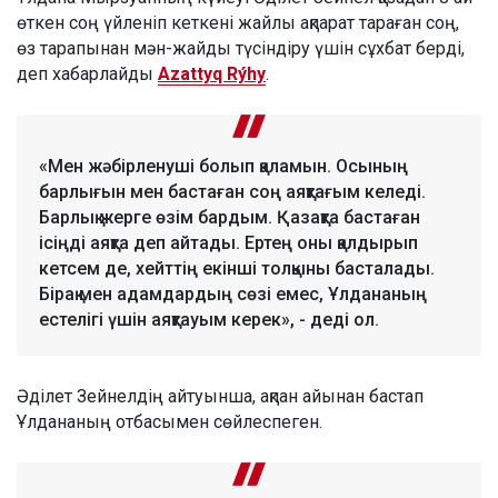
өткен соң үйленіп кеткені жайлы ақпарат тараған соң,
өз тарапынан мән-жайды түсіндіру үшін сұхбат берді,
деп хабарлайды
Azattyq Rýhy
.
«Мен жәбірленуші болып қаламын. Осының
барлығын мен бастаған соң аяқтағым келеді.
Барлық жерге өзім бардым. Қазақта бастаған
ісіңді аяқта деп айтады. Ертең оны қалдырып
кетсем де, хейттің екінші толқыны басталады.
Бірақ мен адамдардың сөзі емес, Ұлдананың
естелігі үшін аяқтауым керек», - деді ол.
Әділет Зейнелдің айтуынша, ақпан айынан бастап
Ұлдананың отбасымен сөйлеспеген.