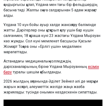
қондырғысы құлап, Ұлдана мен тағы бір фельдшердің
басына тиді. Жалпы оқиға салдарынан 5 адам жарақат
алды.
Ұлдана 10 күн бойы ауыр халде жансақтау бөлімінде
жатты. Дәрігерлер оны құтқарып қалу үшін бар күшін
салғанмен, 18 қараша күні 23 жастағы Ұлдана Мырзуан
көз жұмды. Сол күні мемлекет басшысы Қасым-
Жомарт Тоқаев оны «Ерлігі үшін» медалімен
марапаттады.
Астанадағы медициналық колледждің
дәрісханаларының біріне Ұлдана Мырзуанның
есімін
беру
туралы шешім қабылданды.
2026 жылдың ақпанында Әділет Зейнел әлі де марқұм
жарын жоқтап, әлеуметтік желіде жаңа жазба
жариялады: түсінде онымен кездескенін сипаттады.