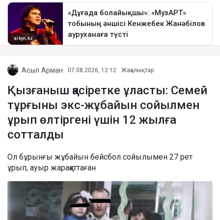
Асыл Арман
07.08.2026, 12:12
Жаңалықтар
Қызғаныш қасіретке ұласты: Семей
тұрғыны экс-жұбайын сойылмен
ұрып өлтіргені үшін 12 жылға
сотталды
Ол бұрынғы жұбайын бейсбол сойылымен 27 рет
ұрып, ауыр жарақаттаған