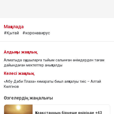
Мақалада
#Қытай
#коронавирус
Алдыңғы жаңалық
Алматыда оқушыларға тыйым салынған өнімдерден тағам
дайындаған мектептер анықталды
Келесі жаңалық
«Абу-Даби Плаза» ғимараты биыл аяқталуы тиіс – Алтай
Көлгінов